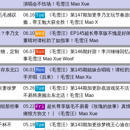
演唱会不怯场！毛雪汪 Mao Xue
毛毛感叹
06.16
《毛雪汪》第147期加更李乃文玩节奏游
Tue
瘾，带王勉大获全胜！毛雪汪 Mao X
谁？李乃文
06.10
《毛雪汪》EP145超长尊享版不愧是好
Wed
董晴对谭松韵了如指掌！毛雪汪 Mao
宝物，定制
06.07
《毛雪汪》第146期好甜！李川锤锤回忆
Sun
事毛雪汪 Mao Xue Woof
浩存东北口
06.01
《毛雪汪》第145期姐妹合唱啦！谭松韵
Mon
手开唱《后来》！毛雪汪 Mao Xu
夫妻徐梦
05.26
《毛雪汪》第144期加更卧底游戏笑不活
Tue
不易韩庚频出东北话！毛雪汪 Mao
剧组那些事
05.22
超长尊享版毛不易看《玫瑰的故事》真
Fri
痛恨方协文！丨《毛雪汪》Mao Xue
千杯不
05.19
《毛雪汪》第143期加更徐梦桃王心迪在
Tue