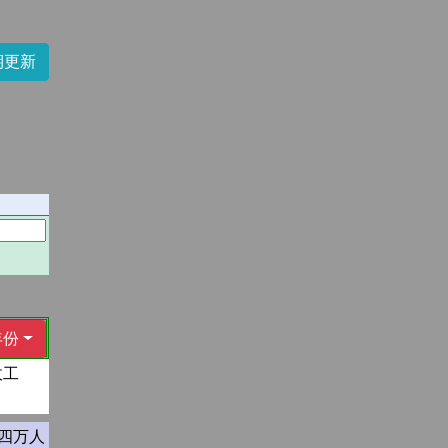
期更新
年份
收工
四万人