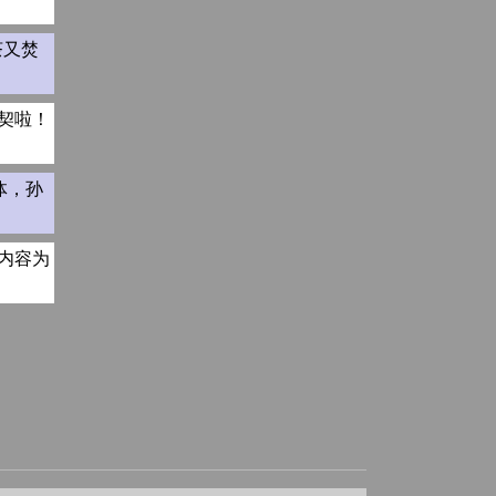
茶又焚
契啦！
体，孙
内容为