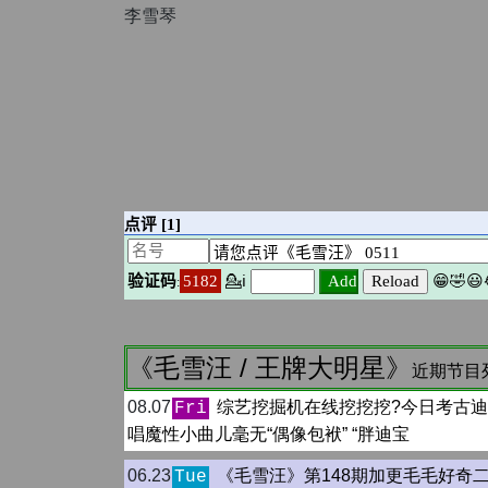
李雪琴
《毛雪汪 / 王牌大明星》
近期节目列
08.07
综艺挖掘机在线挖挖挖?今日考古迪
Fri
唱魔性小曲儿毫无“偶像包袱” “胖迪宝
06.23
《毛雪汪》第148期加更毛毛好奇
Tue