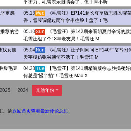
平衡力，毛雪表示眼睛会了，但手脚不听
桃坚定感
05.13
《毛雪汪》EP141超长尊享版志胜又喝
Wed
香，雪琴调侃过两年拿串往脸上盘了！毛
夏推荐的游
05.10
《毛雪汪》第142期来看胡夏付辛博的默
Sun
毛雪汪组了个18年老友局！毛雪汪 M
要找女朋
05.04
《毛雪汪》汪子问问问 EP140牛爷爷附
Mon
天宇模仿张兴朝笑不活了！毛雪汪 M
志胜爆毛豆
04.28
【毛雪汪】第141期精编版徐志胜揭秘好
Tue
何总是“慢半拍”！毛雪汪 Mao X
2025
2024
其他年份
汇。请
返回首页查看最新评论总汇。