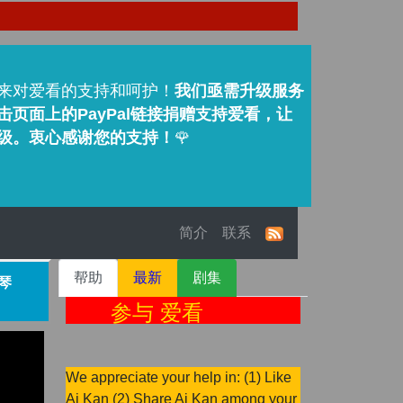
来对爱看的支持和呵护！
我们亟需升级服务
页面上的PayPal链接捐赠支持爱看，让
级。衷心感谢您的支持！
🌹
简介
联系
帮助
最新
剧集
雪琴
参与 爱看
We appreciate your help in: (1) Like
Ai Kan (2) Share Ai Kan among your