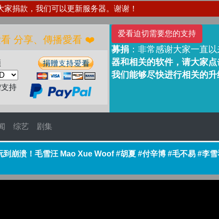
大家捐款，我们可以更新服务器。谢谢！
爱看迫切需要您的支持
、捐贈愛看 分享、傳播愛看 ❤️
募捐
：非常感谢大家一直以
器和相关的软件，请大家点击
额
我们能够尽快进行相关的升
赠支持
闻
综艺
剧集
溃！毛雪汪 Mao Xue Woof #胡夏 #付辛博 #毛不易 #李