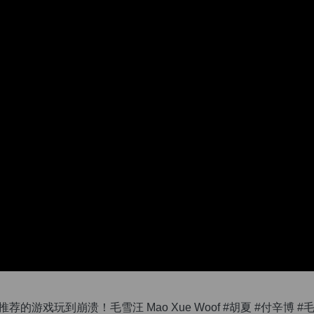
游戏玩到崩溃！毛雪汪 Mao Xue Woof #胡夏 #付辛博 #毛