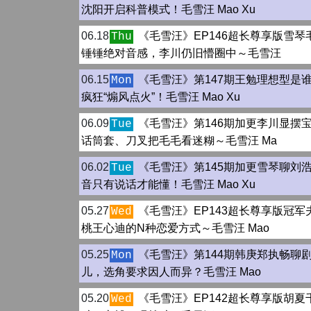
沈阳开启科普模式！毛雪汪 Mao Xu
06.18
《毛雪汪》EP146超长尊享版雪琴
Thu
锤锤绝对音感，李川仍旧懵圈中～毛雪汪
06.15
《毛雪汪》第147期王勉理想型是
Mon
疯狂“煽风点火”！毛雪汪 Mao Xu
06.09
《毛雪汪》第146期加更李川显摆
Tue
话筒套、刀叉把毛毛看迷糊～毛雪汪 Ma
06.02
《毛雪汪》第145期加更雪琴聊刘
Tue
音只有说话才能懂！毛雪汪 Mao Xu
05.27
《毛雪汪》EP143超长尊享版冠军
Wed
桃王心迪的N种恋爱方式～毛雪汪 Mao
05.25
《毛雪汪》第144期韩庚郑执畅聊
Mon
儿，选角要求因人而异？毛雪汪 Mao
05.20
《毛雪汪》EP142超长尊享版胡夏
Wed