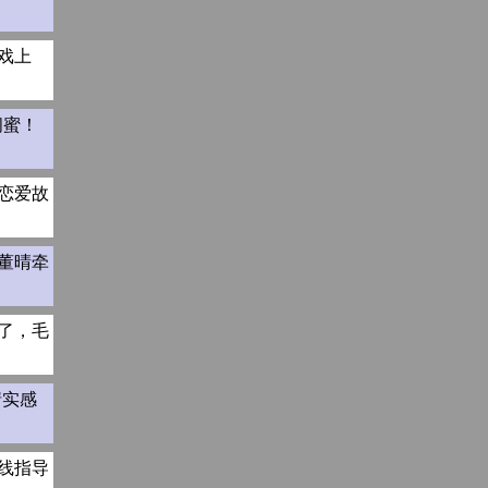
戏上
闺蜜！
恋爱故
董晴牵
了，毛
情实感
线指导