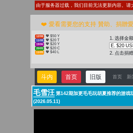
由于服务器过载，我们目前无法更新内容。请
❤️ 愛看需要您的支持 贊助
: 💖 $50 Y
12/08
1. 选择金
: 💖 $20 T
11/08
: 💖 $20 Y
19/06
: 💖 $20 C
20/05
: 💖 $40 L
2. 点击捐
11/05
斗内
首页
旧版
首页
新
毛雪汪
第142期加更毛毛玩胡夏推荐的游戏玩到崩
(2026.05.11)