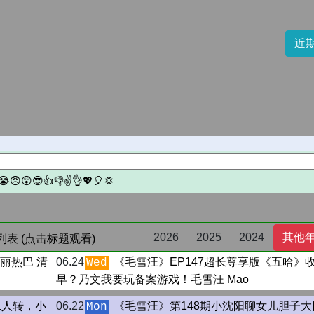
近
2026
2025
2024
其他
表 (点击标题观看)
丽热巴 清
06.24
《毛雪汪》EP147超长尊享版《五哈》
Wed
早？乃文我要玩备案游戏！毛雪汪 Mao
二人转，小
06.22
《毛雪汪》第148期小沈阳聊女儿胆子大
Mon