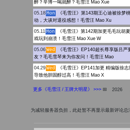
醉？辛博一喝就醉？毛雪汪 Mao Xue
05.18
《毛雪汪》第143期王心迪被徐梦
Mon
动，大谈对退役感想！毛雪汪 Mao Xu
05.11
《毛雪汪》第142期加更毛毛玩胡
Mon
戏玩到崩溃！毛雪汪 Mao Xue W
05.06
《毛雪汪》EP140超长尊享版吕严
Wed
友？毛毛雪琴来为你发问！毛雪汪 Mao
04.29
《毛雪汪》EP141加更 精编版徐
Wed
导致他胆固醇过高！毛雪汪 Mao X
更多《毛雪汪 / 王牌大明星》 >>>
📅
2026
为减轻服务器负担，此处暂不再显示最新评论总