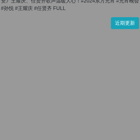
安》王耀庆、任贤齐歌声温暖人心！#2024东方元宵 #元宵晚会
#孙悦 #王耀庆 #任贤齐 FULL
近期更新