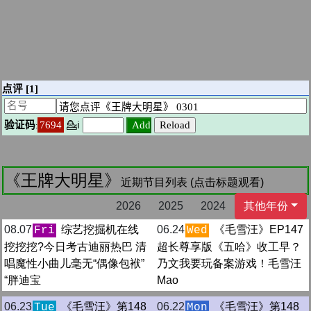
《王牌大明星》
近期节目列表 (点击标题观看)
2026
2025
2024
其他年份
08.07
综艺挖掘机在线
06.24
《毛雪汪》EP147
Fri
Wed
挖挖挖?今日考古迪丽热巴 清
超长尊享版《五哈》收工早？
唱魔性小曲儿毫无“偶像包袱”
乃文我要玩备案游戏！毛雪汪
“胖迪宝
Mao
06.23
《毛雪汪》第148
06.22
《毛雪汪》第148
Tue
Mon