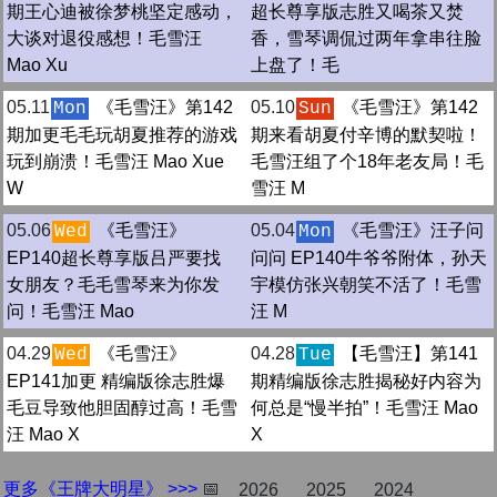
期王心迪被徐梦桃坚定感动，
超长尊享版志胜又喝茶又焚
大谈对退役感想！毛雪汪
香，雪琴调侃过两年拿串往脸
Mao Xu
上盘了！毛
05.11
《毛雪汪》第142
05.10
《毛雪汪》第142
Mon
Sun
期加更毛毛玩胡夏推荐的游戏
期来看胡夏付辛博的默契啦！
玩到崩溃！毛雪汪 Mao Xue
毛雪汪组了个18年老友局！毛
W
雪汪 M
05.06
《毛雪汪》
05.04
《毛雪汪》汪子问
Wed
Mon
EP140超长尊享版吕严要找
问问 EP140牛爷爷附体，孙天
女朋友？毛毛雪琴来为你发
宇模仿张兴朝笑不活了！毛雪
问！毛雪汪 Mao
汪 M
04.29
《毛雪汪》
04.28
【毛雪汪】第141
Wed
Tue
EP141加更 精编版徐志胜爆
期精编版徐志胜揭秘好内容为
毛豆导致他胆固醇过高！毛雪
何总是“慢半拍”！毛雪汪 Mao
汪 Mao X
X
更多《王牌大明星》 >>>
📅
2026
2025
2024