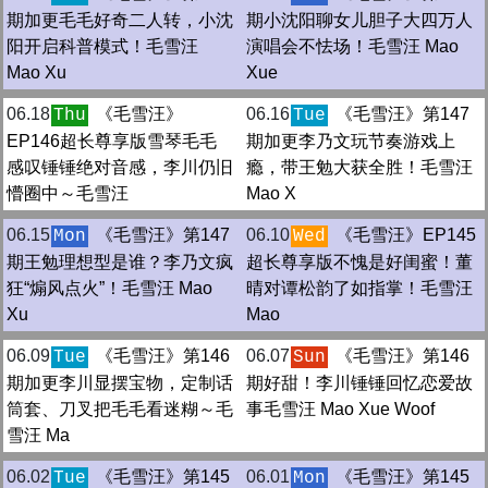
期加更毛毛好奇二人转，小沈
期小沈阳聊女儿胆子大四万人
阳开启科普模式！毛雪汪
演唱会不怯场！毛雪汪 Mao
Mao Xu
Xue
06.18
《毛雪汪》
06.16
《毛雪汪》第147
Thu
Tue
EP146超长尊享版雪琴毛毛
期加更李乃文玩节奏游戏上
感叹锤锤绝对音感，李川仍旧
瘾，带王勉大获全胜！毛雪汪
懵圈中～毛雪汪
Mao X
06.15
《毛雪汪》第147
06.10
《毛雪汪》EP145
Mon
Wed
期王勉理想型是谁？李乃文疯
超长尊享版不愧是好闺蜜！董
狂“煽风点火”！毛雪汪 Mao
晴对谭松韵了如指掌！毛雪汪
Xu
Mao
06.09
《毛雪汪》第146
06.07
《毛雪汪》第146
Tue
Sun
期加更李川显摆宝物，定制话
期好甜！李川锤锤回忆恋爱故
筒套、刀叉把毛毛看迷糊～毛
事毛雪汪 Mao Xue Woof
雪汪 Ma
06.02
《毛雪汪》第145
06.01
《毛雪汪》第145
Tue
Mon