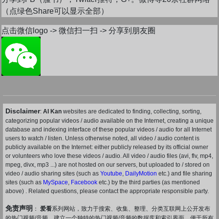
（点绿色Share可以显示全部）
点击微信logo -> 微信扫一扫 -> 分享到朋友圈
Disclaimer
:
AI Kan
websites are dedicated to finding, collecting, sorting,
categorizing popular videos / audio available on the Internet, creating a unique
database and indexing interface of these popular videos / audio for all Internet
users to watch / listen. Unless otherwise noted, all video / audio content is
publicly available on the Internet: either publicly released by its official owner
or volunteers who love these videos / audio. All video / audio files (avi, flv, mp4,
mpeg, divx, mp3 ...) are not hosted on our servers, but uploaded to / stored on
video / audio sharing sites (such as
Youtube
,
DailyMotion
etc.) and file sharing
sites (such as
MySpace
,
Facebook
etc.) by the third parties (as mentioned
above) . Related questions, please contact the appropriate responsible party.
免责声明
：
爱看
系列网站，致力于搜索、收集、整理、分类互联网上公开发布
的热门视频/音频，建立一个独特的热门视频/音频的数据库和索引界面，便于所有