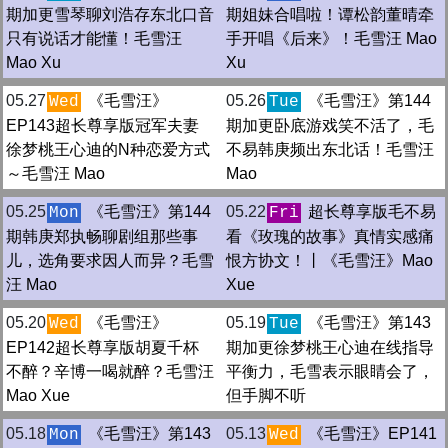
期加更雪琴聊刘浩存东北口音
期姐妹合唱啦！谭松韵董晴牵
只有说话才能懂！毛雪汪
手开唱《后来》！毛雪汪 Mao
Mao Xu
Xu
05.27
《毛雪汪》
05.26
《毛雪汪》第144
Wed
Tue
EP143超长尊享版冠军夫妻
期加更卧底游戏笑不活了，毛
徐梦桃王心迪的N种恋爱方式
不易韩庚频出东北话！毛雪汪
～毛雪汪 Mao
Mao
05.25
《毛雪汪》第144
05.22
超长尊享版毛不易
Mon
Fri
期韩庚郑执畅聊剧组那些事
看《玫瑰的故事》真情实感痛
儿，选角要求因人而异？毛雪
恨方协文！丨《毛雪汪》Mao
汪 Mao
Xue
05.20
《毛雪汪》
05.19
《毛雪汪》第143
Wed
Tue
EP142超长尊享版胡夏千杯
期加更徐梦桃王心迪在线指导
不醉？辛博一喝就醉？毛雪汪
平衡力，毛雪表示眼睛会了，
Mao Xue
但手脚不听
05.18
《毛雪汪》第143
05.13
《毛雪汪》EP141
Mon
Wed