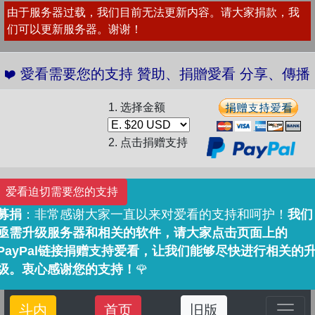
由于服务器过载，我们目前无法更新内容。请大家捐款，我
们可以更新服务器。谢谢！
❤️ 愛看需要您的支持 贊助、捐贈愛看 分享、傳
1. 选择金额
2. 点击捐赠支持
爱看迫切需要您的支持
募捐
：非常感谢大家一直以来对爱看的支持和呵护！
我们
亟需升级服务器和相关的软件，请大家点击页面上的
PayPal链接捐赠支持爱看，让我们能够尽快进行相关的
级。衷心感谢您的支持！
🌹
斗内
首页
旧版