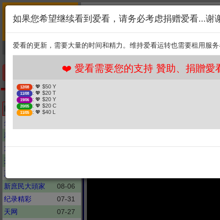
首页
简介
联系
❤️ 愛看需要您的支持 贊
如果您希望继续看到爱看，请务必考虑捐赠爱看...谢
新闻
综艺
剧集
: 💖 $50 Y
12/08
1. 选择金额
: 💖 $20 T
11/08
爱看的更新，需要大量的时间和精力。维持爱看运转也需要租用服务
捐贈幫助
: 💖 $20 Y
19/06
: 💖 $20 C
20/05
2. 点击捐赠
: 💖 $40 L
11/05
❤️ 愛看需要您的支持 贊助、捐贈愛看 分
手机优先版
: 💖 $50 Y
12/08
: 💖 $20 T
11/08
东方时空
: 💖 $20 Y
19/06
第23届香格里
: 💖 $20 C
Latest updates
20/05
: 💖 $40 L
11/05
央视财经评论
08-06
新聞大白話
08-06
大新聞大爆卦
08-06
开讲啦
07-25
正常發揮
08-06
新庶民大頭家
08-06
纪录精彩
07-31
天网
07-27