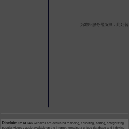
为减轻服务器负担，此处暂
Disclaimer
:
AI Kan
websites are dedicated to finding, collecting, sorting, categorizing
popular videos / audio available on the Internet, creating a unique database and indexing