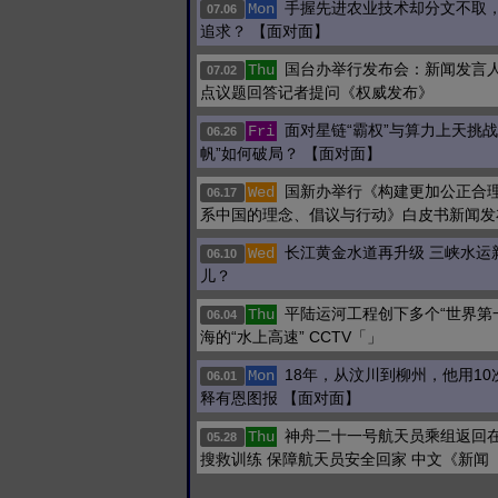
手握先进农业技术却分文不取
Mon
07.06
追求？ 【面对面】
国台办举行发布会：新闻发言
Thu
07.02
点议题回答记者提问《权威发布》
面对星链“霸权”与算力上天挑战
Fri
06.26
帆”如何破局？ 【面对面】
国新办举行《构建更加公正合
Wed
06.17
系中国的理念、倡议与行动》白皮书新闻发
长江黄金水道再升级 三峡水运新
Wed
06.10
儿？
平陆运河工程创下多个“世界第一
Thu
06.04
海的“水上高速” CCTV「」
18年，从汶川到柳州，他用1
Mon
06.01
释有恩图报 【面对面】
神舟二十一号航天员乘组返回在
Thu
05.28
搜救训练 保障航天员安全回家 中文《新闻