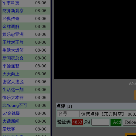
军事科技
08-06
防务新观察
08-06
经典传奇
08-06
金牌调解
08-06
娱乐@亚洲
08-06
王牌对王牌
08-06
生活大爆笑
08-06
新闻夜总会
08-06
平論無雙
08-06
天天向上
08-06
密室大逃脱
08-06
Wat
生活这一刻
08-06
快乐大本营
08-06
非Young不可
08-06
57金钱爆
08-06
大话新闻
08-06
爱玩客
08-06