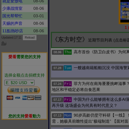
就是爱放电
08-06
少康战情室
08-06
国光帮帮忙
03-01
天赐的声音
08-06
1
11點熱吵店
08-06
Updated:17:11
《东方时空》
近期节目列表 (点击标
💁ℹ
高市首份《防卫白皮书》为何
Thu
08.06
愛看
需要您的支持
一艘越南籍船舶沉没 中国海警
Tue
07.28
选择金额点击捐赠支持
菲方为何在南海屡屡挑衅滋事
Fri
07.24
地区和平稳定必将自食恶果
中国为什么能够拥有这么多AI
Fri
07.17
再升级 这场盛会为何具有时代意义？
90岁高龄仍坚守科研【一线】
Mon
您的支持
愛看
動力
07.13
需，她极具前瞻性提出“极端制造” 【面对面