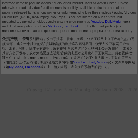
interface of these popular videos / audio for all Internet users to watch / listen. Unless
otherwise noted, all video / audio content is publicly available on the Internet: either
publicly released by its official owner or volunteers who love these videos / audio. All video
/ audio files (avi, flv, mp4, mpeg, divx, mp3 ...) are not hosted on our servers, but
uploaded to / stored on video / audio sharing sites (such as
Youtube
,
DailyMotion
etc.)
and file sharing sites (such as
MySpace
,
Facebook
etc.) by the third parties (as
mentioned above) . Related questions, please contact the appropriate responsible party.
免责声明
：
爱看
系列网站，致力于搜索、收集、整理、分类互联网上公开发布的热门视
频/音频，建立一个独特的热门视频/音频的数据库和索引界面，便于所有互联网用户查
找、观看、收听。除非另有说明，所有视频/音频内容均为互联网上公开发布的： 或者为
其官方公开发布，或者为热爱这些视频/音频的志愿者公开发布于互联网上。所有视频/音
频文件（avi，flv，mp4，mpeg，divx，mp3...）均不在我们的服务器上，而是由第三方
（如前述）上传至/存储于视频/音频共享网站(如
Youtube
，
DailyMotion
等)和文件共享网站
（如
MySpace
,
Facebook
等）上。相关问题，请直接联系相应的责任方。
Copyright © Lotus Pond Moonlight Software 2008 - 2026