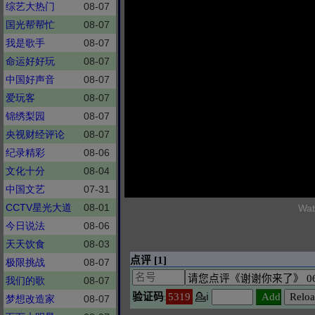
综艺大热门
08-07
国光帮帮忙
08-07
我是歌手
08-07
命运好好玩
08-07
中国好声音
08-07
爱玩客
08-07
锦绣梨园
08-07
央视财经评论
08-07
纪录精彩
08-06
文化十分
08-04
中国文艺
07-31
CCTV星光大道
08-01
Wat
今日说法
08-06
天天饮食
08-03
极限挑战
08-07
我们的歌
08-07
梦想改造家
08-07