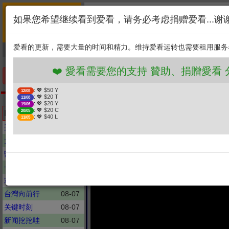
首页
简介
联系
❤️ 愛看需要您的支持
如果您希望继续看到爱看，请务必考虑捐赠爱看...谢
新闻
综艺
剧集
: 💖 $50 Y
12/08
1. 选择金额
: 💖 $20 T
11/08
爱看的更新，需要大量的时间和精力。维持爱看运转也需要租用服务
捐贈幫助
: 💖 $20 Y
19/06
: 💖 $20 C
20/05
2. 点击捐赠
: 💖 $40 L
11/05
❤️ 愛看需要您的支持 贊助、捐贈愛看
手机优先版
: 💖 $50 Y
12/08
: 💖 $20 T
11/08
谢谢你来了
: 💖 $20 Y
19/06
为了报复父亲，她15
: 💖 $20 C
Latest updates
20/05
: 💖 $40 L
11/05
亲
开讲啦
08-07
大话新闻
08-07
醫學大聯盟
08-07
一袋女王
08-07
欢乐智多星
08-07
台灣向前行
08-07
关键时刻
08-07
新闻挖挖哇
08-07