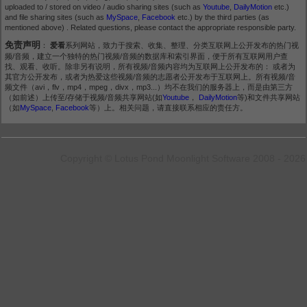
uploaded to / stored on video / audio sharing sites (such as
Youtube
,
DailyMotion
etc.)
and file sharing sites (such as
MySpace
,
Facebook
etc.) by the third parties (as
mentioned above) . Related questions, please contact the appropriate responsible party.
免责声明
：
爱看
系列网站，致力于搜索、收集、整理、分类互联网上公开发布的热门视
频/音频，建立一个独特的热门视频/音频的数据库和索引界面，便于所有互联网用户查
找、观看、收听。除非另有说明，所有视频/音频内容均为互联网上公开发布的： 或者为
其官方公开发布，或者为热爱这些视频/音频的志愿者公开发布于互联网上。所有视频/音
频文件（avi，flv，mp4，mpeg，divx，mp3...）均不在我们的服务器上，而是由第三方
（如前述）上传至/存储于视频/音频共享网站(如
Youtube
，
DailyMotion
等)和文件共享网站
（如
MySpace
,
Facebook
等）上。相关问题，请直接联系相应的责任方。
Copyright © Lotus Pond Moonlight Software 2008 - 2026