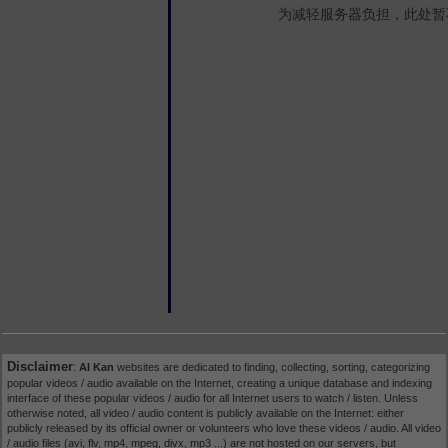
为减轻服务器负担，此处暂
Disclaimer
:
AI Kan
websites are dedicated to finding, collecting, sorting, categorizing
popular videos / audio available on the Internet, creating a unique database and indexing
interface of these popular videos / audio for all Internet users to watch / listen. Unless
otherwise noted, all video / audio content is publicly available on the Internet: either
publicly released by its official owner or volunteers who love these videos / audio. All video
/ audio files (avi, flv, mp4, mpeg, divx, mp3 ...) are not hosted on our servers, but