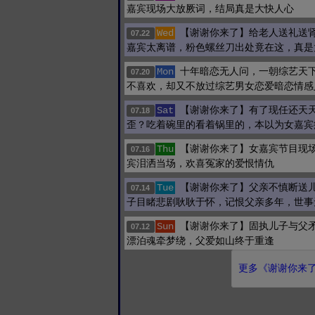
嘉宾现场大放厥词，结局真是大快人心
【谢谢你来了】给老人送礼送
Wed
07.22
嘉宾太离谱，粉色螺丝刀出处竟在这，真是
十年暗恋无人问，一朝综艺天
Mon
07.20
不喜欢，却又不放过综艺男女恋爱暗恋情感
【谢谢你来了】有了现任还天
Sat
07.18
歪？吃着碗里的看着锅里的，本以为女嘉宾
【谢谢你来了】女嘉宾节目现
Thu
07.16
宾泪洒当场，欢喜冤家的爱恨情仇
【谢谢你来了】父亲不慎断送
Tue
07.14
子目睹悲剧耿耿于怀，记恨父亲多年，世事
【谢谢你来了】固执儿子与父
Sun
07.12
漂泊魂牵梦绕，父爱如山终于重逢
更多《谢谢你来了 