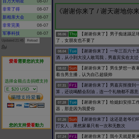
百万大明星
08-07
非常了得
08-07
《谢谢你来了 / 谢天谢地你
新相亲大会
08-07
非常完美
08-07
军事科技
08-07
【谢谢你来了】男子痴迷踢足
Thu
08.06
了，女朋友也不要了
Updated:21:45
💁ℹ
【谢谢你来了】一年三百六十
Tue
08.04
酒，从小到大没人敢骂我，男嘉宾实在太过
愛看
需要您的支持
【谢谢你来了】男生梦想一夜
Sun
08.02
着当男主播，认为自己超级帅
选择金额点击捐赠支持
【谢谢你来了】男嘉宾抠搜到
Fri
07.31
算，还说喝醋会刮油，连一个礼物都不愿意
【谢谢你来了】给媳妇安排工
Tue
07.28
器，那是因为我爱你
【谢谢你来了】这还是老爷们
Sun
07.26
您的支持
愛看
動力
打女人，果然家暴只有一次和无数次
【谢谢你来了】我今天就是要
Fri
07.24