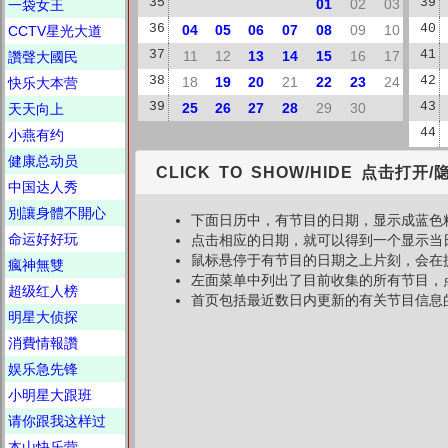
35
01
02
03
39
一袋女王
36
04
05
06
07
08
09
10
40
CCTV星光大道
37
11
12
13
14
15
16
17
41
讚聲大國民
38
18
19
20
21
22
23
24
42
快乐大本营
39
25
26
27
28
29
30
43
天天向上
44
小燕有约
健康总动员
CLICK TO SHOW/HIDE 点击打开/
中国达人秀
別讓身體不開心
下面日历中，有节目的日期，显示成蓝色
命运好好玩
点击相应的日期，就可以得到一个显示当
鼠标悬停于有节目的日期之上片刻，会在
瘋神無雙
左面菜单中列出了目前收集的所有节目，
超级红人榜
首页包括最近数日内更新的有关节目信息
明星大侦探
消費情報讚
娱乐急先锋
小明星大跟班
请你跟我这样过
本山快乐营