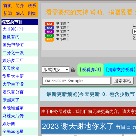
首页
简介
联系
❤️ 愛看需要您的支持 贊助、捐贈
新闻
综艺
剧集
综艺类节目
: 💖 $50 Y
12/08
1
: 💖 $20 T
天才冲冲冲
11/08
: 💖 $20 Y
19/06
: 💖 $20 C
鲁豫有约
20/05
: 💖 $40 L
11/05
国光帮帮忙
二分之一強
娱乐梦工厂
天天饮食
爱看脚印
捐赠支持爱看
💁ℹ
【
】
【
型男大主厨
大学生了没
娱乐百分百
最新更新预览
(今天更新 0, 包含少数
康熙来了
今晚谁当家
由于服务器过载，我们目前无法更新内容。请大家
麻辣天后传
娱乐圈
2023 谢天谢地你来了
节目日
全民幸运星