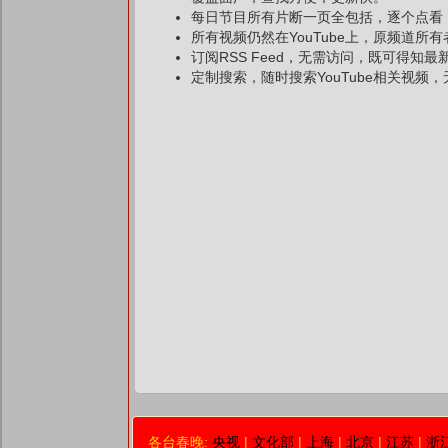
每日节目所有片断一页全包括，逐个点看
所有视频仍然在YouTube上，原频道所
订阅RSS Feed，无需访问，既可得知
定制搜索，随时搜索YouTube相关视频，无
各台春晚:
央视
|
文化部
|
上海
|
北京
|
江苏
|
浙