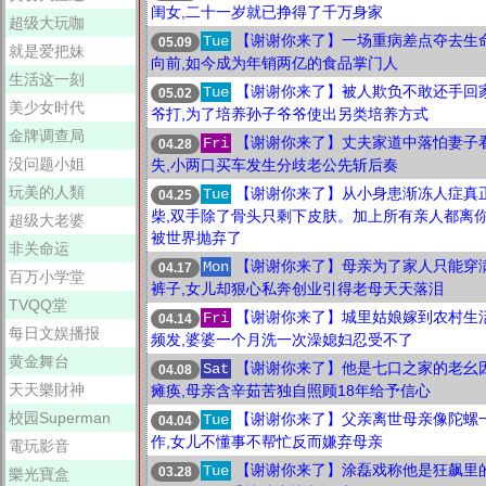
闺女,二十一岁就已挣得了千万身家
超级大玩咖
【谢谢你来了】一场重病差点夺去生
Tue
05.09
就是爱把妹
向前,如今成为年销两亿的食品掌门人
生活这一刻
【谢谢你来了】被人欺负不敢还手回
Tue
05.02
美少女时代
爷打,为了培养孙子爷爷使出另类培养方式
金牌调查局
【谢谢你来了】丈夫家道中落怕妻子
Fri
04.28
没问题小姐
失,小两口买车发生分歧老公先斩后奏
玩美的人類
【谢谢你来了】从小身患渐冻人症真
Tue
04.25
柴,双手除了骨头只剩下皮肤。加上所有亲人都离
超级大老婆
被世界抛弃了
非关命运
【谢谢你来了】母亲为了家人只能穿
Mon
04.17
百万小学堂
裤子,女儿却狠心私奔创业引得老母天天落泪
TVQQ堂
【谢谢你来了】城里姑娘嫁到农村生
Fri
04.14
每日文娱播报
频发,婆婆一个月洗一次澡媳妇忍受不了
黄金舞台
【谢谢你来了】他是七口之家的老幺
Sat
04.08
天天樂財神
瘫痪,母亲含辛茹苦独自照顾18年给予信心
校园Superman
【谢谢你来了】父亲离世母亲像陀螺
Tue
04.04
作,女儿不懂事不帮忙反而嫌弃母亲
電玩影音
【谢谢你来了】涂磊戏称他是狂飙里的
Tue
03.28
樂光寶盒