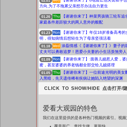
【谢谢你来了】0地震让他失去双手
Wed
02.01
方向,为了不拖累父亲想尽办法自力更生
【谢谢你来了】种菜男孩骑三轮车追求
Thu
01.26
家庭条件差距较大的两人意外的般配
【谢谢你来了】年仅18岁准备高考的
Mon
01.23
明，得知病情后想轻生为了母亲坚强活着
涂磊情感《【谢谢你来了】》妻子的
Wed
01.18
丈夫可以勇敢追梦！恩爱小夫妻的小生活羡煞旁人
【谢谢你来了】:面善儿媳惹人爱，婆
Mon
01.09
蜜，甚至婆婆的养老钱都全部交给儿媳搭理
【谢谢你来了】一位前途光明的美女
Thu
01.05
入黑暗，先天遗传稀有疾病让她陷入绝望的深渊
CLICK TO SHOW/HIDE 点击打开/
爱看大观园的特色
我们在这里提供的是各种热门视频的索引。视频文
覆盖面广，查找方便，更新快。