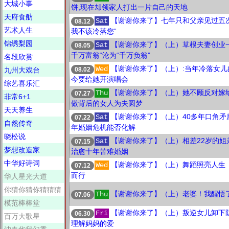
大城小事
饼,现在却领家人打出一片自己的天地
天府食舫
【谢谢你来了】七年只和父亲见过五
Sat
08.12
艺术人生
我不该冷落您“
锦绣梨园
【谢谢你来了】（上）草根夫妻创业
Sat
08.05
千万富翁“沦为“千万负翁”
名段欣赏
【谢谢你来了】（上）:当年冷落女儿
Wed
08.02
九州大戏台
今要给她开演唱会
综艺喜乐汇
【谢谢你来了】（上）她不顾反对嫁
Thu
07.27
非常6+1
做背后的女人为夫圆梦
天天养生
【谢谢你来了】（上）40多年口角矛
Sat
07.22
自然传奇
年婚姻危机能否化解
晓松说
【谢谢你来了】（上）相差22岁的姐
Sat
07.15
梦想改造家
治愈十年苦难婚姻
中华好诗词
【谢谢你来了】（上）舞蹈照亮人生 
Wed
07.12
而行
华人星光大道
你猜你猜你猜猜猜
【谢谢你来了】（上）老婆！我醒悟
Thu
07.06
模范棒棒堂
【谢谢你来了】（上）叛逆女儿卸下
Fri
06.30
百万大歌星
理解妈妈的爱