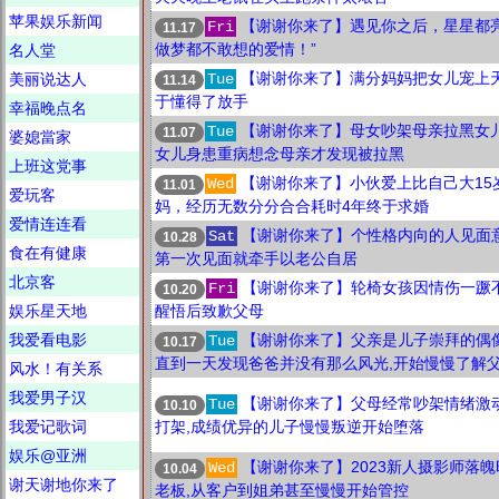
苹果娱乐新闻
【谢谢你来了】遇见你之后，星星都亮
Fri
11.17
做梦都不敢想的爱情！”
名人堂
【谢谢你来了】满分妈妈把女儿宠上
美丽说达人
Tue
11.14
于懂得了放手
幸福晚点名
【谢谢你来了】母女吵架母亲拉黑女儿
Tue
11.07
婆媳當家
女儿身患重病想念母亲才发现被拉黑
上班这党事
【谢谢你来了】小伙爱上比自己大15
Wed
11.01
爱玩客
妈，经历无数分分合合耗时4年终于求婚
爱情连连看
【谢谢你来了】个性格内向的人见面意
Sat
10.28
食在有健康
第一次见面就牵手以老公自居
北京客
【谢谢你来了】轮椅女孩因情伤一蹶
Fri
10.20
娱乐星天地
醒悟后致歉父母
我爱看电影
【谢谢你来了】父亲是儿子崇拜的偶像
Tue
10.17
直到一天发现爸爸并没有那么风光,开始慢慢了解父
风水！有关系
我爱男子汉
【谢谢你来了】父母经常吵架情绪激
Tue
10.10
我爱记歌词
打架,成绩优异的儿子慢慢叛逆开始堕落
娱乐@亚洲
【谢谢你来了】2023新人摄影师落
Wed
10.04
谢天谢地你来了
老板,从客户到姐弟甚至慢慢开始管控