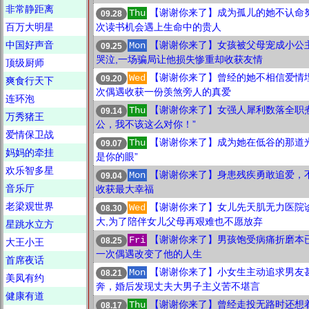
非常静距离
【谢谢你来了】成为孤儿的她不认命努
Thu
09.28
百万大明星
次读书机会遇上生命中的贵人
中国好声音
【谢谢你来了】女孩被父母宠成小公
Mon
09.25
哭泣,一场骗局让他损失惨重却收获友情
顶级厨师
【谢谢你来了】曾经的她不相信爱情埋
Wed
09.20
爽食行天下
次偶遇收获一份羡煞旁人的真爱
连环泡
【谢谢你来了】女强人犀利数落全职煮
Thu
09.14
万秀猪王
公，我不该这么对你！”
爱情保卫战
【谢谢你来了】成为她在低谷的那道
Thu
09.07
妈妈的牵挂
是你的眼”
欢乐智多星
【谢谢你来了】身患残疾勇敢追爱，
Mon
09.04
音乐厅
收获最大幸福
老梁观世界
【谢谢你来了】女儿先天肌无力医院
Wed
08.30
大,为了陪伴女儿父母再艰难也不愿放弃
星跳水立方
【谢谢你来了】男孩饱受病痛折磨本已
Fri
08.25
大王小王
一次偶遇改变了他的人生
首席夜话
【谢谢你来了】小女生主动追求男友
Mon
08.21
美凤有约
奔，婚后发现丈夫大男子主义苦不堪言
健康有道
【谢谢你来了】曾经走投无路时还想
Thu
08.17