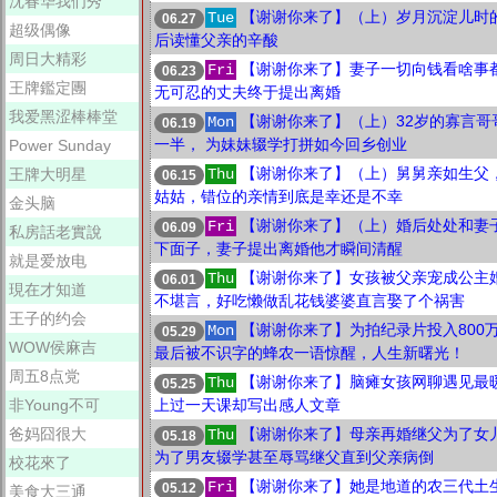
沈春华我们秀
【谢谢你来了】（上）岁月沉淀儿时的
Tue
06.27
超级偶像
后读懂父亲的辛酸
周日大精彩
【谢谢你来了】妻子一切向钱看啥事都
Fri
06.23
王牌鑑定團
无可忍的丈夫终于提出离婚
我爱黑涩棒棒堂
【谢谢你来了】（上）32岁的寡言哥
Mon
06.19
一半， 为妹妹辍学打拼如今回乡创业
Power Sunday
【谢谢你来了】（上）舅舅亲如生父
王牌大明星
Thu
06.15
姑姑，错位的亲情到底是幸还是不幸
金头脑
【谢谢你来了】（上）婚后处处和妻
Fri
06.09
私房話老實說
下面子，妻子提出离婚他才瞬间清醒
就是爱放电
【谢谢你来了】女孩被父亲宠成公主
Thu
06.01
現在才知道
不堪言，好吃懒做乱花钱婆婆直言娶了个祸害
王子的约会
【谢谢你来了】为拍纪录片投入800
Mon
05.29
WOW侯麻吉
最后被不识字的蜂农一语惊醒，人生新曙光！
周五8点党
【谢谢你来了】脑瘫女孩网聊遇见最
Thu
05.25
非Young不可
上过一天课却写出感人文章
爸妈囧很大
【谢谢你来了】母亲再婚继父为了女儿
Thu
05.18
为了男友辍学甚至辱骂继父直到父亲病倒
校花來了
【谢谢你来了】她是地道的农三代土
Fri
05.12
美食大三通