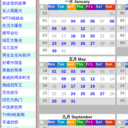
一月 January
急诊室的故事
周
Mon
Tue
Wed
Thu
Fri
Sat
Sun
周
M
女人我最大
52
01
05
WTO姐妹会
01
02
03
04
05
06
07
08
06
生活大爆笑
02
09
10
11
12
13
14
15
07
猪哥会社
03
16
17
18
19
20
21
22
08
综艺大集合
04
23
24
25
26
27
28
29
09
马兰花开
05
30
31
男生女生向前冲
五月 May
好看中国蓝
周
Mon
Tue
Wed
Thu
Fri
Sat
Sun
周
M
美食好简单
18
01
02
03
04
05
06
07
22
春妮的周末时光
19
08
09
10
11
12
13
14
23
挑战冠军王
20
15
16
17
18
19
20
21
24
完全娱乐
21
22
23
24
25
26
27
28
25
综艺大热门
22
29
30
31
26
中国梦想秀
TVBS哈新闻
九月 September
非诚勿扰
周
Mon
Tue
Wed
Thu
Fri
Sat
Sun
周
M