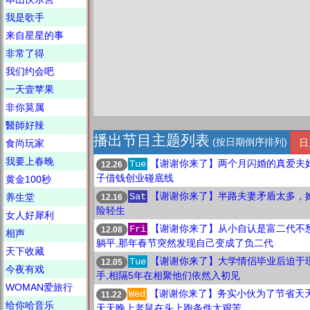
我是歌手
来自星星的事
非常了得
我们约会吧
一天壹苹果
非你莫属
醫師好辣
播出节目主题列表
(按日期倒序排列)
日
食尚玩家
我要上春晚
【谢谢你来了】两个月闪婚的真爱夫
Tue
12.26
子借钱创业碰底线
黄金100秒
【谢谢你来了】半路夫妻矛盾太多，
Sat
养生堂
12.16
险轻生
女人好犀利
【谢谢你来了】从小自认是富二代不
Fri
12.08
相声
躺平,那年春节突然发现自己变成了负二代
天下收藏
【谢谢你来了】大学情侣毕业后迫于
Tue
12.05
今夜有戏
手,相隔5年在相聚他们依然入初见
WOMAN爱旅行
【谢谢你来了】务实小伙为了节省天天
Wed
11.22
给你哈音乐
天天晚上老鼠在头上跑条件太艰苦