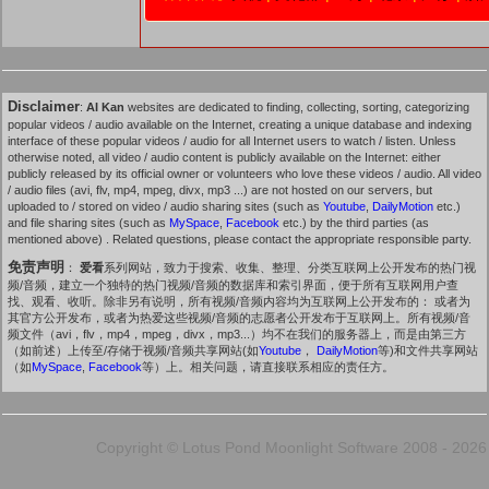
Disclaimer
:
AI Kan
websites are dedicated to finding, collecting, sorting, categorizing
popular videos / audio available on the Internet, creating a unique database and indexing
interface of these popular videos / audio for all Internet users to watch / listen. Unless
otherwise noted, all video / audio content is publicly available on the Internet: either
publicly released by its official owner or volunteers who love these videos / audio. All video
/ audio files (avi, flv, mp4, mpeg, divx, mp3 ...) are not hosted on our servers, but
uploaded to / stored on video / audio sharing sites (such as
Youtube
,
DailyMotion
etc.)
and file sharing sites (such as
MySpace
,
Facebook
etc.) by the third parties (as
mentioned above) . Related questions, please contact the appropriate responsible party.
免责声明
：
爱看
系列网站，致力于搜索、收集、整理、分类互联网上公开发布的热门视
频/音频，建立一个独特的热门视频/音频的数据库和索引界面，便于所有互联网用户查
找、观看、收听。除非另有说明，所有视频/音频内容均为互联网上公开发布的： 或者为
其官方公开发布，或者为热爱这些视频/音频的志愿者公开发布于互联网上。所有视频/音
频文件（avi，flv，mp4，mpeg，divx，mp3...）均不在我们的服务器上，而是由第三方
（如前述）上传至/存储于视频/音频共享网站(如
Youtube
，
DailyMotion
等)和文件共享网站
（如
MySpace
,
Facebook
等）上。相关问题，请直接联系相应的责任方。
Copyright © Lotus Pond Moonlight Software 2008 - 2026