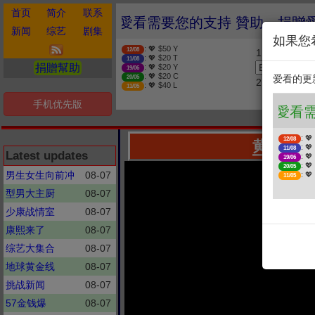
首页
简介
联系
❤️ 愛看需要您的支持 贊
新闻
综艺
剧集
如果您
: 💖 $50 Y
12/08
1. 选择金额
: 💖 $20 T
11/08
捐贈幫助
: 💖 $20 Y
19/06
: 💖 $20 C
爱看的更
20/05
2. 点击捐赠
: 💖 $40 L
11/05
手机优先版
: 💖
12/08
黄金100
: 💖
11/08
Latest updates
: 💖
19/06
: 💖
20/05
男生女生向前冲
08-07
: 💖
11/05
型男大主厨
08-07
少康战情室
08-07
康熙来了
08-07
综艺大集合
08-07
地球黄金线
08-07
挑战新闻
08-07
57金钱爆
08-07