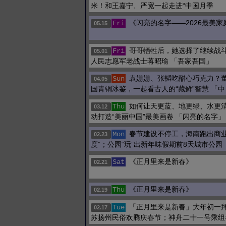
米！和王嘉宁、严宽一起走进“中国月季
《闪亮的名字——2026最美
Fri
05.15
哥哥牺牲后，她选择了继续战
Fri
05.01
人民志愿军老战士蒋昭瑜 「吾家吾国」
袁姗姗、张韬吃醋心巧克力？
Sun
04.05
国青铜冰鉴，一起看古人的“藏鲜”智慧 「中
如何让天更蓝、地更绿、水更
Thu
03.12
动打造“美丽中国”最美画卷 「闪亮的名字」
春节建设不停工，海南跑出商业
Mon
02.23
度”；公园“玩”出新年味假期前8天城市公园
《正月里来是新春》
Sat
02.21
《正月里来是新春》
Thu
02.19
「正月里来是新春」大年初一
Tue
02.17
苏扬州民俗欢腾庆春节；神舟二十一号乘组