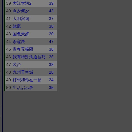
39
大江大河2
39
40
今夕何夕
43
41
大明宫词
37
42
战寇
38
43
国色天娇
20
44
杀寇决
47
45
青春无极限
38
46
我有特殊沟通技巧
26
47
装台
33
48
九州天空城
28
49
好想和你在一起
24
50
生活启示录
35