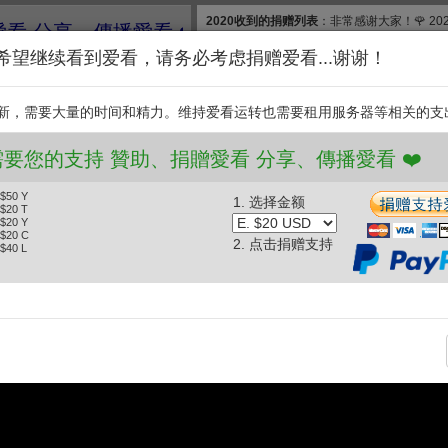
2020收到的捐赠列表
：非常感谢大家！🌹 2
助、捐贈愛看 分享、傳播愛看 ❤️
款, 合计$830. 扣除银行费用，净收$777.83
希望继续看到爱看，请务必考虑捐赠爱看...谢谢！
和维护【爱看】，我们需要投入大量的时间和
继续捐赠支持爱看。衷
新，需要大量的时间和精力。维持爱看运转也需要租用服务器等相关的支
支持
❤️ 愛看需要您的支持 贊助、捐贈愛看 分享、傳播愛看
 $50 Y
1. 选择金额
秒
《最野假期》塔什库尔干县 (2017.09.11)
 $20 T
 $20 Y
 $20 C
2. 点击捐赠支持
 $40 L