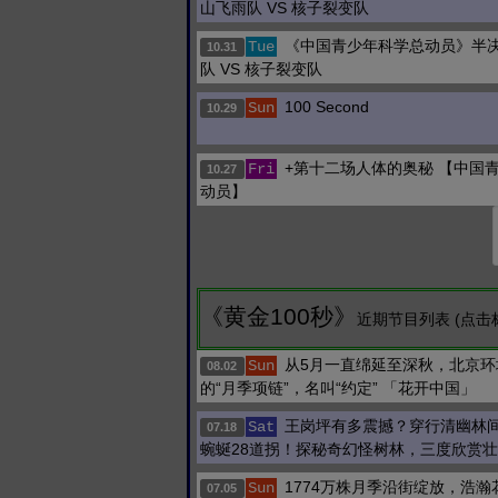
山飞雨队 VS 核子裂变队
《中国青少年科学总动员》半决
Tue
10.31
队 VS 核子裂变队
100 Second
Sun
10.29
+第十二场人体的奥秘 【中国
Fri
10.27
动员】
《黄金100秒》
近期节目列表 (点击
从5月一直绵延至深秋，北京环
Sun
08.02
的“月季项链”，名叫“约定” 「花开中国」
王岗坪有多震撼？穿行清幽林
Sat
07.18
蜿蜒28道拐！探秘奇幻怪树林，三度欣赏
1774万株月季沿街绽放，浩瀚
Sun
07.05