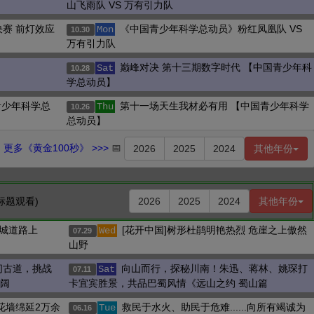
山飞雨队 VS 万有引力队
赛 前灯效应
《中国青少年科学总动员》粉红凤凰队 VS
Mon
10.30
万有引力队
巅峰对决 第十三期数字时代 【中国青少年科
Sat
10.28
学总动员】
青少年科学总
第十一场天生我材必有用 【中国青少年科学
Thu
10.26
总动员】
更多《黄金100秒》 >>>
📅
2026
2025
2024
其他年份
标题观看)
2026
2025
2024
其他年份
城道路上
[花开中国]树形杜鹃明艳热烈 危崖之上傲然
Wed
07.29
山野
间古道，挑战
向山而行，探秘川南！朱迅、蒋林、姚琛打
Sat
07.11
壮阔
卡宜宾胜景，共品巴蜀风情《远山之约 蜀山篇
花墙绵延2万余
救民于水火、助民于危难......向所有竭诚为
Tue
06.16