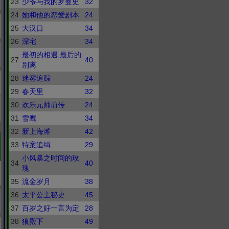
23
少爷与我的罗曼史
32
24
她和他的恋爱剧本
24
25
大汉口
34
26
深宅
34
最初的相遇,最后的
27
40
别离
28
迷雾追踪
24
29
春天里
32
30
欢乐元帅前传
24
31
雪鹰
34
32
新上海滩
42
33
特案追缉
29
小风暴之时间的玫
34
40
瑰
35
流金岁月
38
36
太平公主秘史
45
37
百岁之好一言为定
28
38
狼殿下
49