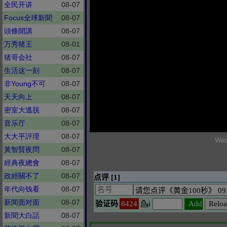
全民开讲
08-07
Focus全球新聞
08-07
頭條開講
08-07
万秀猪王
08-01
猪哥会社
08-07
生活这一刻
08-07
非Young不可
08-07
天天向上
08-07
密室大逃脱
08-07
音乐厅
08-07
大大平評理
08-07
Wat
黃智賢夜問
08-07
經典夜總會
08-07
政經關不了
08-07
年代向钱看
08-07
新闻面对面
08-07
新聞大白話
08-07