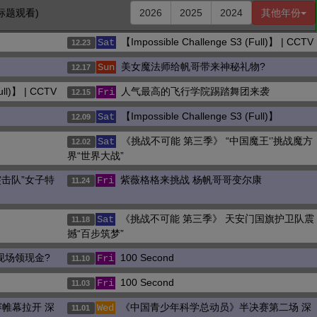
标题观看)
2026
2025
2024
其他年份
【Impossible Challenge S3 (Full)】 | CCTV
Sat
12.23
美女魔法师给帆哥带来神秘礼物?
Sun
12.17
ull)】 | CCTV
人气最高的飞行学院踢踏舞团来袭
Fri
12.15
【Impossible Challenge S3 (Full)】
Sat
12.09
《挑战不可能 第三季》 “中国魔王‘’挑战魔方
Sat
12.02
界“世界大战”
突击队”女子特
紫薇格格来挑战 杨帆哥哥变尔康
Fri
11.24
《挑战不可能 第三季》 天安门国旗护卫队震
Sat
11.18
撼“百步筑梦”
现场领现金?
100 Second
Fri
11.10
100 Second
Fri
11.03
帷幕拉开 深
《中国青少年科学总动员》半决赛第二场 深
Wed
11.01