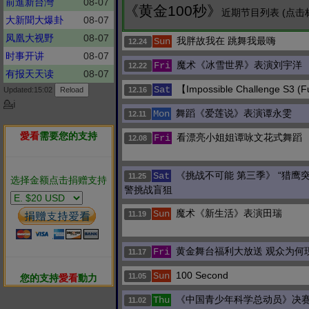
前進新台灣
08-07
《黄金100秒》
近期节目列表 (点击
大新聞大爆卦
08-07
凤凰大视野
08-07
我胖故我在 跳舞我最嗨
Sun
12.24
时事开讲
08-07
魔术《冰雪世界》表演刘宇洋
Fri
12.22
有报天天读
08-07
【Impossible Challenge S3 (F
Sat
Updated:15:02
12.16
💁ℹ
舞蹈《爱莲说》表演谭永雯
Mon
12.11
愛看
需要您的支持
看漂亮小姐姐谭咏文花式舞蹈
Fri
12.08
《挑战不可能 第三季》 “猎鹰
Sat
11.25
选择金额点击捐赠支持
警挑战盲狙
魔术《新生活》表演田瑞
Sun
11.19
黄金舞台福利大放送 观众为何
Fri
11.17
100 Second
Sun
11.05
您的支持
愛看
動力
《中国青少年科学总动员》决赛
Thu
11.02