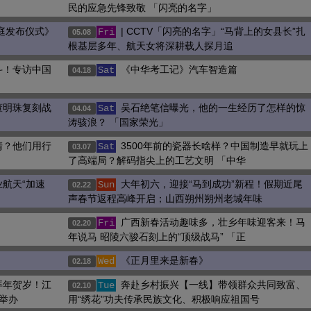
民的应急先锋致敬 「闪亮的名字」
家庭发布仪式》
| CCTV「闪亮的名字」“马背上的女县长”扎
Fri
05.08
根基层多年、航天女将深耕载人探月追
斗！专访中国
《中华考工记》汽车智造篇
Sat
04.18
董明珠复刻战
吴石绝笔信曝光，他的一生经历了怎样的惊
Sat
04.04
涛骇浪？ 「国家荣光」
清？他们用行
3500年前的瓷器长啥样？中国制造早就玩上
Sat
03.07
了高端局？解码指尖上的工艺文明 「中华
航天“加速
大年初六，迎接“马到成功”新程！假期近尾
Sun
02.22
声春节返程高峰开启；山西朔州朔州老城年味
广西新春活动趣味多，壮乡年味迎客来！马
Fri
02.20
年说马 昭陵六骏石刻上的“顶级战马” 「正
《正月里来是新春》
Wed
02.18
拜年贺岁！江
奔赴乡村振兴【一线】带领群众共同致富、
Tue
02.10
举办
用“绣花”功夫传承民族文化、积极响应祖国号