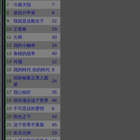
7
斗羅大陸
7
8
第四片甲骨
8
9
我就是这般女子
22
10
正青春
29
11
大舜
30
12
我的小确幸
24
13
春桃的战争
40
14
玲珑
12
15
我的時代 你的時代
8
武林秘案之美人图
16
24
鉴
17
我心灿烂
35
18
陪你漫步这个世界
46
19
不可思议的爱情
6
20
阳光之下
34
21
这个世界不看脸
45
22
欢乐元帅
19