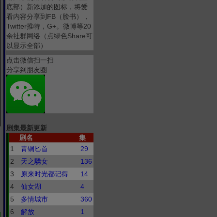
底部）新添加的图标，将爱
看内容分享到FB（脸书），
Twitter推特，G+。微博等20
余社群网络（点绿色Share可
以显示全部）
点击微信扫一扫
分享到朋友圈
剧集最新更新
剧名
集
1
青铜匕首
29
2
天之驕女
136
3
原来时光都记得
14
4
仙女湖
4
5
多情城市
360
6
解放
1