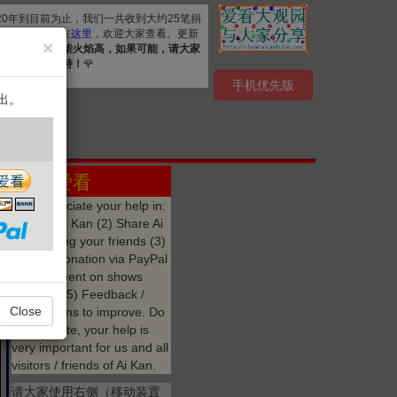
020年到目前为止，我们一共收到大约25笔捐
. 详细清单公布在
这里
，欢迎大家查看。更新
×
资源，
众人拾柴火焰高，如果可能，请大家
心感谢您的支持！
🌹
手机优先版
出。
 ❤️
点赞 爱看
We appreciate your help in:
(1) Like Ai Kan (2) Share Ai
Kan among your friends (3)
Make a donation via PayPal
(4) Comment on shows
watched (5) Feedback /
Close
suggestions to improve. Do
not hesitate, your help is
very important for us and all
visitors / friends of Ai Kan.
请大家使用右侧（移动装置