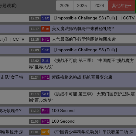
标题观看)
2026
2025
2024
其他年份
【Impossible Challenge S3 (Full)】 | CCTV
Sat
12.23
美女魔法师给帆哥带来神秘礼物?
Sun
12.17
ull)】 | CCTV
人气最高的飞行学院踢踏舞团来袭
Fri
12.15
【Impossible Challenge S3 (Full)】
Sat
12.09
《挑战不可能 第三季》 “中国魔王‘’挑战魔方
Sat
12.02
界“世界大战”
突击队”女子特
紫薇格格来挑战 杨帆哥哥变尔康
Fri
11.24
《挑战不可能 第三季》 天安门国旗护卫队震
Sat
11.18
撼“百步筑梦”
现场领现金?
100 Second
Fri
11.10
100 Second
Fri
11.03
帷幕拉开 深
《中国青少年科学总动员》半决赛第二场 深
Wed
11.01