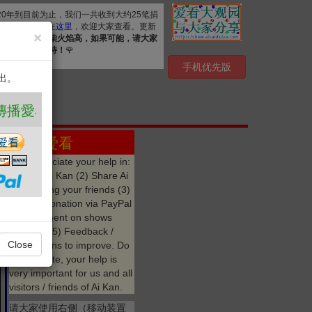
020年到目前为止，我们一共收到大约25笔捐
. 详细清单公布在
这里
，欢迎大家查看。更新
×
资源，
众人拾柴火焰高，如果可能，请大家
心感谢您的支持！
🌹
手机优先版
出。
 ❤️
点赞 爱看
We appreciate your help in:
(1) Like Ai Kan (2) Share Ai
Kan among your friends (3)
Make a donation via PayPal
(4) Comment on shows
watched (5) Feedback /
Close
suggestions to improve. Do
not hesitate, your help is
very important for us and all
visitors / friends of Ai Kan.
请大家使用右侧（移动装置