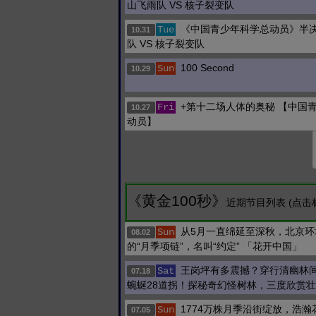
山飞雨队 VS 核子裂变队
《中国青少年科学总动员》半决
Tue
10.31
队 VS 核子裂变队
100 Second
Sun
10.29
+第十二场人体的奥秘 【中国
Fri
10.27
动员】
《黄金100秒》
近期节目列表 (点击
从5月一直绵延至深秋，北京环
Sun
08.02
的“月季项链”，名叫“约定” 「花开中国」
王岗坪有多震撼？穿行清幽林
Sat
07.18
蜿蜒28道拐！探秘奇幻怪树林，三度欣赏
1774万株月季沿街绽放，浩瀚
Sun
07.05