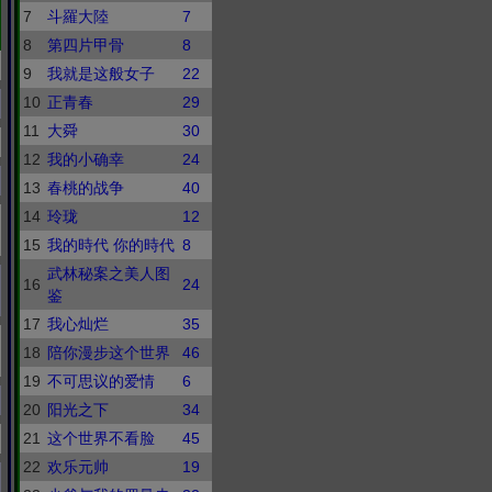
7
斗羅大陸
7
8
第四片甲骨
8
9
我就是这般女子
22
10
正青春
29
11
大舜
30
12
我的小确幸
24
13
春桃的战争
40
14
玲珑
12
15
我的時代 你的時代
8
武林秘案之美人图
16
24
鉴
17
我心灿烂
35
18
陪你漫步这个世界
46
19
不可思议的爱情
6
20
阳光之下
34
21
这个世界不看脸
45
22
欢乐元帅
19