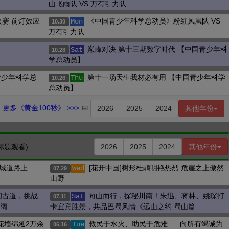
山飞雨队 VS 万有引力队
赛 前灯效应
《中国青少年科学总动员》粉红凤凰队 VS
Mon
10.30
万有引力队
巅峰对决 第十三期数字时代 【中国青少年科
Sat
10.28
学总动员】
青少年科学总
第十一场天生我材必有用 【中国青少年科学
Thu
10.26
总动员】
更多《黄金100秒》 >>>
📅
2026
2025
2024
其他年份
标题观看)
2026
2025
2024
其他年份
城道路上
[花开中国]树形杜鹃明艳热烈 危崖之上傲然
Wed
07.29
山野
间古道，挑战
向山而行，探秘川南！朱迅、蒋林、姚琛打
Sat
07.11
壮阔
卡宜宾胜景，共品巴蜀风情《远山之约 蜀山篇
花墙绵延2万余
救民于水火、助民于危难......向所有竭诚为
Tue
06.16