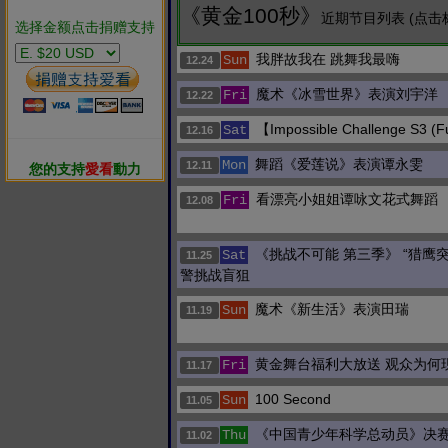
《黄金100秒》
近期节目列表 (点击
选择金额点击捐赠支持
我胖故我在 跳舞我最嗨
Sun
12.24
魔术《冰雪世界》表演刘宇洋
Fri
12.22
【Impossible Challenge S3 (F
Sat
12.16
舞蹈《爱莲说》表演谭永雯
Mon
12.11
您的支持
愛看
動力
看漂亮小姐姐谭咏文花式舞蹈
Fri
12.08
《挑战不可能 第三季》 “猎鹰
Sat
11.25
警挑战盲狙
魔术《新生活》表演田瑞
Sun
11.19
黄金舞台福利大放送 观众为何
Fri
11.17
100 Second
Sun
11.05
《中国青少年科学总动员》决赛
Thu
11.02