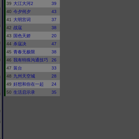
39
大江大河2
39
40
今夕何夕
43
41
大明宫词
37
42
战寇
38
43
国色天娇
20
44
杀寇决
47
45
青春无极限
38
46
我有特殊沟通技巧
26
47
装台
33
48
九州天空城
28
49
好想和你在一起
24
50
生活启示录
35