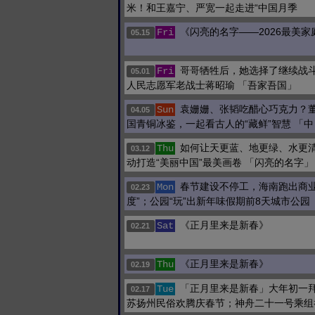
米！和王嘉宁、严宽一起走进“中国月季
《闪亮的名字——2026最美
Fri
05.15
哥哥牺牲后，她选择了继续战
Fri
05.01
人民志愿军老战士蒋昭瑜 「吾家吾国」
袁姗姗、张韬吃醋心巧克力？
Sun
04.05
国青铜冰鉴，一起看古人的“藏鲜”智慧 「中
如何让天更蓝、地更绿、水更
Thu
03.12
动打造“美丽中国”最美画卷 「闪亮的名字」
春节建设不停工，海南跑出商业
Mon
02.23
度”；公园“玩”出新年味假期前8天城市公园
《正月里来是新春》
Sat
02.21
《正月里来是新春》
Thu
02.19
「正月里来是新春」大年初一
Tue
02.17
苏扬州民俗欢腾庆春节；神舟二十一号乘组