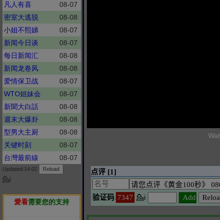
凡人有喜
08-07
密室大逃脱
08-08
小姐不熙娣
08-07
新闻今日谈
08-07
每日新闻汇
08-08
新闻龙卷风
08-08
爱情保卫战
08-07
WTO姐妹会
08-07
新聞大白話
08-08
週末大爆卦
08-08
型男大主厨
08-08
Wat
关键时刻
08-07
台灣最前線
08-07
Updated:14:02
💁ℹ
愛看
需要您的支持