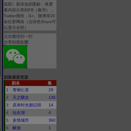
底部）新添加的图标，将爱
看内容分享到FB（脸书），
Twitter推特，G+。微博等20
余社群网络（点绿色Share可
以显示全部）
点击微信扫一扫
分享到朋友圈
剧集最新更新
剧名
集
1
青铜匕首
29
2
天之驕女
136
3
原来时光都记得
14
4
仙女湖
4
5
多情城市
360
6
解放
1