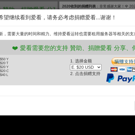
2020收到的捐赠列表
：非常感谢大家！🌹 2
、捐贈愛看 分享、傳播愛看 ❤️
款, 合计$830. 扣除银行费用，净收$777.83
希望继续看到爱看，请务必考虑捐赠爱看...谢谢！
和维护【爱看】，我们需要投入大量的时间和
继续捐赠支持爱看。衷
新，需要大量的时间和精力。维持爱看运转也需要租用服务器等相关的支
支持
❤️ 愛看需要您的支持 贊助、捐贈愛看 分享、傳播愛看
 $50 Y
1. 选择金额
秒
《最野假期》新疆鄯善县 (2017.08.05)
 $20 T
 $20 Y
 $20 C
2. 点击捐赠支持
 $40 L