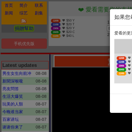
首页
简介
联系
❤️ 愛看需要您的支持 贊助
新闻
综艺
剧集
如果您
: 💖 $50 Y
12/08
1. 选择金额
: 💖 $20 T
11/08
捐贈幫助
: 💖 $20 Y
19/06
: 💖 $20 C
爱看的更
20/05
2. 点击捐赠
: 💖 $40 L
11/05
手机优先版
: 💖
12/08
黄金100
: 💖
11/08
Latest updates
: 💖
19/06
: 💖
20/05
男生女生向前冲
08-08
: 💖
11/05
新聞深喉嚨
08-08
亮友問答
08-08
生活大爆笑
08-08
玩美的人類
08-07
今晚谁当家
08-07
百家讲坛
08-07
谢谢你来了
08-07