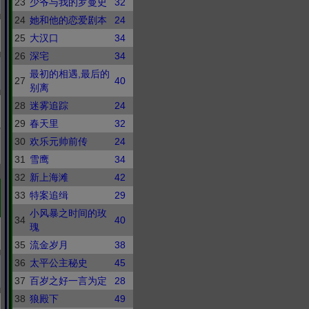
23
少爷与我的罗曼史
32
24
她和他的恋爱剧本
24
25
大汉口
34
26
深宅
34
最初的相遇,最后的
27
40
别离
28
迷雾追踪
24
29
春天里
32
30
欢乐元帅前传
24
31
雪鹰
34
32
新上海滩
42
33
特案追缉
29
小风暴之时间的玫
34
40
瑰
35
流金岁月
38
36
太平公主秘史
45
37
百岁之好一言为定
28
38
狼殿下
49