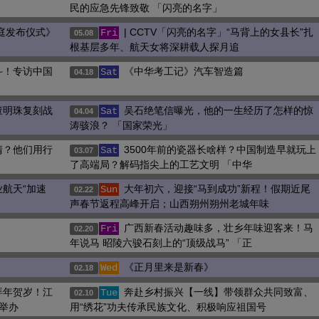
民的应急先锋致敬 「闪亮的名字」
家庭发布仪式》
| CCTV「闪亮的名字」“马背上的女县长”扎
Fri
05.08
根基层多年、航天女将深耕载人探月追
斗！专访中国
《中华考工记》汽车智造篇
Sat
04.18
董明珠复刻战
吴石绝笔信曝光，他的一生经历了怎样的惊
Sat
04.04
涛骇浪？ 「国家荣光」
清？他们用行
3500年前的瓷器长啥样？中国制造早就玩上
Sat
03.07
了高端局？解码指尖上的工艺文明 「中华
航天“加速
大年初六，迎接“马到成功”新程！假期近尾
Sun
02.22
声春节返程高峰开启；山西朔州朔州老城年味
广西新春活动趣味多，壮乡年味迎客来！马
Fri
02.20
年说马 昭陵六骏石刻上的“顶级战马” 「正
《正月里来是新春》
Wed
02.18
拜年贺岁！江
奔赴乡村振兴【一线】带领群众共同致富、
Tue
02.10
举办
用“绣花”功夫传承民族文化、积极响应祖国号