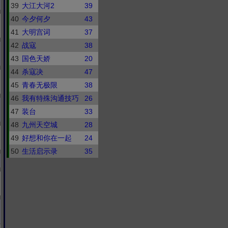
39
大江大河2
39
40
今夕何夕
43
41
大明宫词
37
42
战寇
38
43
国色天娇
20
44
杀寇决
47
45
青春无极限
38
46
我有特殊沟通技巧
26
47
装台
33
48
九州天空城
28
49
好想和你在一起
24
50
生活启示录
35