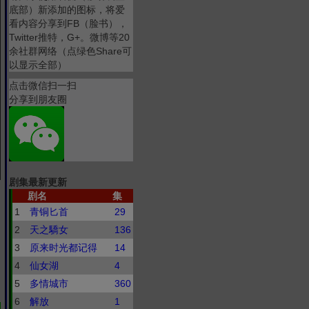
底部）新添加的图标，将爱
看内容分享到FB（脸书），
Twitter推特，G+。微博等20
余社群网络（点绿色Share可
以显示全部）
点击微信扫一扫
分享到朋友圈
剧集最新更新
剧名
集
1
青铜匕首
29
2
天之驕女
136
3
原来时光都记得
14
4
仙女湖
4
5
多情城市
360
6
解放
1