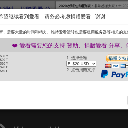
2020收到的捐赠列表
：非常感谢大家！🌹 2
、捐贈愛看 分享、傳播愛看 ❤️
款, 合计$830. 扣除银行费用，净收$777.83
希望继续看到爱看，请务必考虑捐赠爱看...谢谢！
和维护【爱看】，我们需要投入大量的时间和
继续捐赠支持爱看。衷
新，需要大量的时间和精力。维持爱看运转也需要租用服务器等相关的支
支持
❤️ 愛看需要您的支持 贊助、捐贈愛看 分享、傳播愛看
 $50 Y
1. 选择金额
秒
暑期特别节目—黄金宝贝 (2014.08.03)
 $20 T
 $20 Y
 $20 C
2. 点击捐赠支持
 $40 L