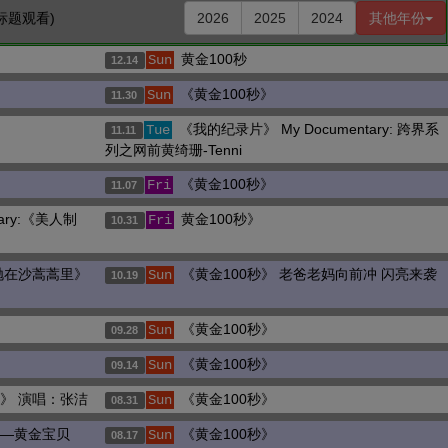
标题观看)
2026
2025
2024
其他年份
黄金100秒
Sun
12.14
《黄金100秒》
Sun
11.30
《我的纪录片》 My Documentary: 跨界系
Tue
11.11
列之网前黄绮珊-Tenni
《黄金100秒》
Fri
11.07
ary:《美人制
黄金100秒》
Fri
10.31
抛在沙蒿蒿里》
《黄金100秒》 老爸老妈向前冲 闪亮来袭
Sun
10.19
《黄金100秒》
Sun
09.28
《黄金100秒》
Sun
09.14
》 演唱：张洁
《黄金100秒》
Sun
08.31
——黄金宝贝
《黄金100秒》
Sun
08.17