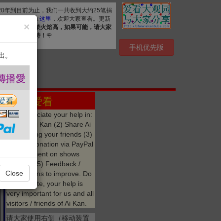
020年到目前为止，我们一共收到大约25笔捐
. 详细清单公布在
这里
，欢迎大家查看。更新
×
资源，
众人拾柴火焰高，如果可能，请大家
心感谢您的支持！
🌹
手机优先版
出。
 ❤️
点赞 爱看
We appreciate your help in:
(1) Like Ai Kan (2) Share Ai
Kan among your friends (3)
Make a donation via PayPal
(4) Comment on shows
watched (5) Feedback /
Close
suggestions to improve. Do
not hesitate, your help is
very important for us and all
visitors / friends of Ai Kan.
请大家使用右侧（移动装置