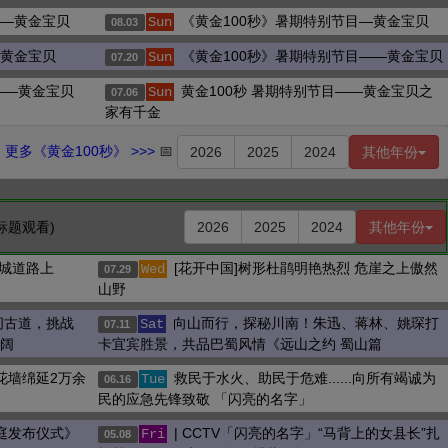
——黄金宝贝
《黄金100秒》暑期特别节目—黄金宝贝
Sun
08.03
—黄金宝贝
《黄金100秒》暑期特别节目——黄金宝贝
Sun
07.20
——黄金宝贝
黄金100秒 暑期特别节目——黄金宝贝之
Sun
07.06
家有千金
更多《黄金100秒》 >>>
📅
2026
2025
2024
其他年份
标题观看)
2026
2025
2024
其他年份
城道路上
[花开中国]树形杜鹃明艳热烈 危崖之上傲然
Wed
07.29
山野
间古道，挑战
向山而行，探秘川南！朱迅、蒋林、姚琛打
Sat
07.11
壮阔
卡宜宾胜景，共品巴蜀风情《远山之约 蜀山篇
花墙绵延2万余
救民于水火、助民于危难......向所有竭诚为
Tue
06.16
民的应急先锋致敬 「闪亮的名字」
家庭发布仪式》
| CCTV「闪亮的名字」“马背上的女县长”扎
Fri
05.08