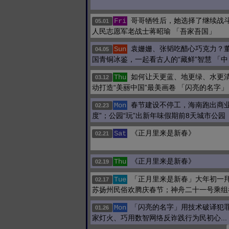
哥哥牺牲后，她选择了继续战
Fri
05.01
人民志愿军老战士蒋昭瑜 「吾家吾国」
袁姗姗、张韬吃醋心巧克力？
Sun
04.05
国青铜冰鉴，一起看古人的“藏鲜”智慧 「中
如何让天更蓝、地更绿、水更
Thu
03.12
动打造“美丽中国”最美画卷 「闪亮的名字」
春节建设不停工，海南跑出商业
Mon
02.23
度”；公园“玩”出新年味假期前8天城市公园
《正月里来是新春》
Sat
02.21
《正月里来是新春》
Thu
02.19
「正月里来是新春」大年初一
Tue
02.17
苏扬州民俗欢腾庆春节；神舟二十一号乘组
「闪亮的名字」用技术破译犯
Mon
01.26
家灯火、巧用数智网络反诈践行为民初心...