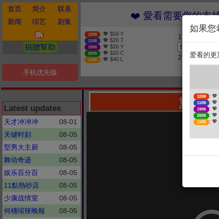
首页
简介
联系
❤️ 愛看需要您的支持 贊助
新闻
综艺
剧集
如果您
: 💖 $50 Y
12/08
1. 选择金额
: 💖 $20 T
11/08
捐贈幫助
: 💖 $20 Y
19/06
: 💖 $20 C
爱看的更
20/05
2. 点击捐赠
: 💖 $40 L
11/05
手机优先版
: 💖
12/08
黄金100
: 💖
11/08
Latest updates
: 💖
19/06
: 💖
20/05
天才冲冲冲
08-01
: 💖
11/05
关键时刻
08-05
型男大主厨
08-05
舞动奇迹
08-05
娱乐百分百
08-05
11點熱吵店
08-05
少康战情室
08-05
何橞瑢辣晚報
08-05