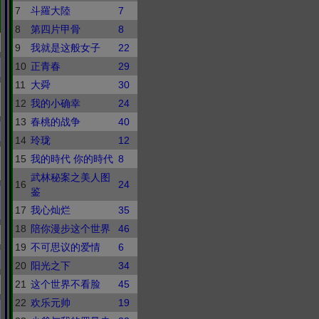
7
斗羅大陸
7
8
第四片甲骨
8
9
我就是这般女子
22
10
正青春
29
11
大舜
30
12
我的小确幸
24
13
春桃的战争
40
14
玲珑
12
15
我的時代 你的時代
8
武林秘案之美人图
16
24
鉴
17
我心灿烂
35
18
陪你漫步这个世界
46
19
不可思议的爱情
6
20
阳光之下
34
21
这个世界不看脸
45
22
欢乐元帅
19