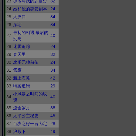
23
少爷与我的罗曼史
32
24
她和他的恋爱剧本
24
25
大汉口
34
26
深宅
34
最初的相遇,最后的
27
40
别离
28
迷雾追踪
24
29
春天里
32
30
欢乐元帅前传
24
31
雪鹰
34
32
新上海滩
42
33
特案追缉
29
小风暴之时间的玫
34
40
瑰
35
流金岁月
38
36
太平公主秘史
45
37
百岁之好一言为定
28
38
狼殿下
49