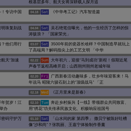
根基层多年、航天女将深耕载人探月追
斗！专访中国
《中华考工记》汽车智造篇
Sat
04.18
董明珠复刻战
吴石绝笔信曝光，他的一生经历了怎样的惊
Sat
04.04
涛骇浪？ 「国家荣光」
清？他们用行
3500年前的瓷器长啥样？中国制造早就玩上
Sat
03.07
了高端局？解码指尖上的工艺文明 「中华
航天“加速
大年初六，迎接“马到成功”新程！假期近尾
Sun
02.22
声春节返程高峰开启；山西朔州朔州老城年味
广西新春活动趣味多，壮乡年味迎客来！马
Fri
02.20
年说马 昭陵六骏石刻上的“顶级战马” 「正
《正月里来是新春》
Wed
02.18
拜年贺岁！江
奔赴乡村振兴【一线】带领群众共同致富、
Tue
02.10
举办
用“绣花”功夫传承民族文化、积极响应祖国号
罪密码守护万
「山水间的家 第四季」 撒贝宁被陈好吐槽
Sat
01.10
像“沙和尚”？张凯丽、王嘉宁体验制作香薰