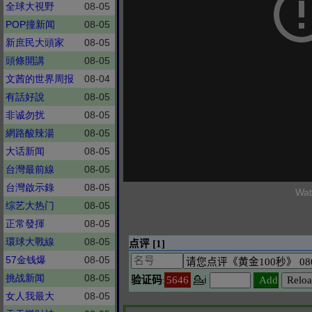
全球大視野
08-05
POP撞新闻
08-05
新庶民大頭家
08-05
頭條開講
08-05
文茜的世界周报
08-04
有話好說
08-05
非诚勿扰
08-05
網路酸辣湯
08-05
大话新闻
08-05
台灣最前線
08-05
台灣啟示錄
08-05
Wat
综艺大热门
08-05
正常發揮
08-05
環球大戰線
08-05
57金钱爆
08-05
挑战新闻
08-05
女人我最大
08-05