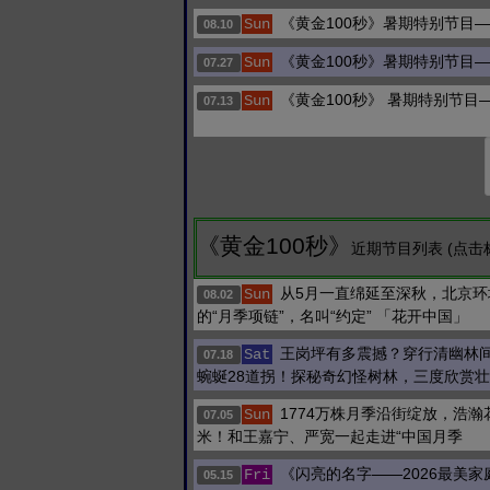
《黄金100秒》暑期特别节目
Sun
08.10
《黄金100秒》暑期特别节目
Sun
07.27
《黄金100秒》 暑期特别节目
Sun
07.13
《黄金100秒》
近期节目列表 (点击
从5月一直绵延至深秋，北京环
Sun
08.02
的“月季项链”，名叫“约定” 「花开中国」
王岗坪有多震撼？穿行清幽林
Sat
07.18
蜿蜒28道拐！探秘奇幻怪树林，三度欣赏
1774万株月季沿街绽放，浩瀚
Sun
07.05
米！和王嘉宁、严宽一起走进“中国月季
《闪亮的名字——2026最美
Fri
05.15