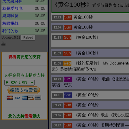
天天樂財神
08-05
《黄金100秒》
近期节目列表 (点击
就是爱放电
08-05
妈妈咪呀
08-05
黄金100秒
Sun
12.21
极限挑战
08-05
黄金100秒
Sun
12.07
我们的歌
08-05
《黄金100秒》
Sun
Updated:5:21
11.23
💁ℹ
《黄金100秒》
Sun
11.09
愛看
需要您的支持
《我的纪录片》 My Document
Wed
11.05
造》另类情侣诞生记-“Co
选择金额点击捐赠支持
《黄金100秒》 歌曲《泪蛋蛋
Fri
10.24
演唱：贺东
《黄金100秒》
Sat
10.18
《黄金100秒》
Sun
09.21
《黄金100秒》歌曲《我心永恒
Sun
09.07
您的支持
愛看
動力
《黄金100秒》暑期特别节目
Sun
08.24