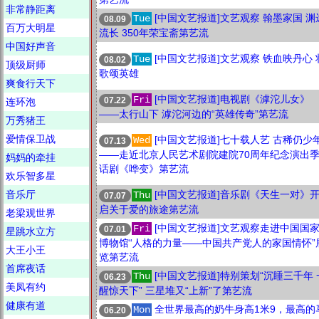
非常静距离
[中国文艺报道]文艺观察 翰墨家国 渊
Tue
08.09
百万大明星
流长 350年荣宝斋第艺流
中国好声音
[中国文艺报道]文艺观察 铁血映丹心 
Tue
08.02
顶级厨师
歌颂英雄
爽食行天下
[中国文艺报道]电视剧《滹沱儿女》
Fri
07.22
连环泡
——太行山下 滹沱河边的“英雄传奇”第艺流
万秀猪王
爱情保卫战
[中国文艺报道]七十载人艺 古稀仍少
Wed
07.13
——走近北京人民艺术剧院建院70周年纪念演出
妈妈的牵挂
话剧《哗变》第艺流
欢乐智多星
音乐厅
[中国文艺报道]音乐剧《天生一对》
Thu
07.07
启关于爱的旅途第艺流
老梁观世界
[中国文艺报道]文艺观察走进中国国
Fri
07.01
星跳水立方
博物馆“人格的力量——中国共产党人的家国情怀”
大王小王
览第艺流
首席夜话
[中国文艺报道]特别策划“沉睡三千年 
Thu
06.23
美凤有约
醒惊天下” 三星堆又“上新”了第艺流
健康有道
全世界最高的奶牛身高1米9，最高的
Mon
06.20