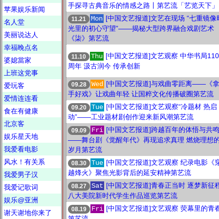
手探寻古典音乐的情感之路丨第艺流「艺览天下」
苹果娱乐新闻
[中国文艺报道]文艺在现场 “七重镜像
Mon
11.21
名人堂
光里的初心守望”——揭秘大型跨界融合戏剧艺术
美丽说达人
《柒》第艺流
幸福晚点名
[中国文艺报道]文艺观察 中华书局110
Thu
11.10
婆媳當家
周年 汲古润今 传承创新
上班这党事
[中国文艺报道]与戏曲零距离——《
Wed
09.28
爱玩客
手好戏》让戏曲年轻 让国粹文化传播破圈第艺流
爱情连连看
[中国文艺报道]文艺观察“冷题材 热启
Tue
09.20
食在有健康
动”——工业题材剧创作迎来新风潮第艺流
北京客
[中国文艺报道]跨越百年的体悟与共
Fri
09.09
娱乐星天地
——舞台剧《觉醒年代》再现追求真理 燃烧理想
我爱看电影
岁月第艺流
风水！有关系
[中国文艺报道]文艺观察 纪录电影《
Tue
08.30
越烽火》聚焦光影背后的延安精神第艺流
我爱男子汉
[中国文艺报道]青春正当时 逐梦新征
Sat
08.27
我爱记歌词
八大美院新时代学生作品巡览第艺流
娱乐@亚洲
[中国文艺报道]文艺观察 荧幕里的青
Fri
08.19
谢天谢地你来了
第艺流