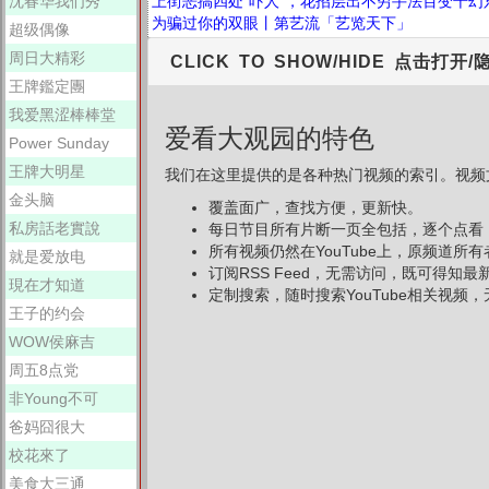
沈春华我们秀
上街恶搞四处“吓人”，花招层出不穷手法百变千幻
为骗过你的双眼丨第艺流「艺览天下」
超级偶像
周日大精彩
CLICK TO SHOW/HIDE 点击打开/
王牌鑑定團
我爱黑涩棒棒堂
爱看大观园的特色
Power Sunday
王牌大明星
我们在这里提供的是各种热门视频的索引。视频文
金头脑
覆盖面广，查找方便，更新快。
私房話老實說
每日节目所有片断一页全包括，逐个点看
所有视频仍然在YouTube上，原频道所
就是爱放电
订阅RSS Feed，无需访问，既可得知
現在才知道
定制搜索，随时搜索YouTube相关视频，无
王子的约会
WOW侯麻吉
周五8点党
非Young不可
爸妈囧很大
校花來了
美食大三通