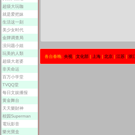
超级大玩咖
就是爱把妹
生活这一刻
美少女时代
金牌调查局
没问题小姐
玩美的人類
各台春晚:
央视
|
文化部
|
上海
|
北京
|
江苏
|
浙
超级大老婆
非关命运
百万小学堂
TVQQ堂
每日文娱播报
黄金舞台
天天樂財神
校园Superman
電玩影音
樂光寶盒