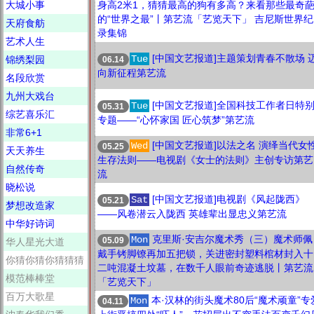
大城小事
身高2米1，猜猜最高的狗有多高？来看那些最奇
的“世界之最”丨第艺流「艺览天下」 吉尼斯世界纪
天府食舫
录集锦
艺术人生
[中国文艺报道]主题策划青春不散场 
Tue
锦绣梨园
06.14
向新征程第艺流
名段欣赏
九州大戏台
[中国文艺报道]全国科技工作者日特
Tue
05.31
综艺喜乐汇
专题——“心怀家国 匠心筑梦”第艺流
非常6+1
[中国文艺报道]以法之名 演绎当代女
Wed
05.25
天天养生
生存法则——电视剧《女士的法则》主创专访第艺
自然传奇
流
晓松说
[中国文艺报道]电视剧《风起陇西》
Sat
05.21
梦想改造家
——风卷潜云入陇西 英雄辈出显忠义第艺流
中华好诗词
克里斯·安吉尔魔术秀（三）魔术师佩
Mon
05.09
华人星光大道
戴手铐脚镣再加五把锁，关进密封塑料棺材封入十
你猜你猜你猜猜猜
二吨混凝土坟墓，在数千人眼前奇迹逃脱丨第艺流
模范棒棒堂
「艺览天下」
百万大歌星
本·汉林的街头魔术80后“魔术顽童”专
Mon
04.11