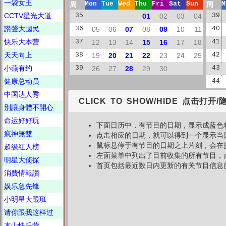
一袋女王
周
Mon
Tue
Wed
Thu
Fri
Sat
Sun
周
M
CCTV星光大道
35
01
02
03
04
39
讚聲大國民
36
05
06
07
08
09
10
11
40
快乐大本营
37
12
13
14
15
16
17
18
41
天天向上
38
19
20
21
22
23
24
25
42
小燕有约
39
26
27
28
29
30
43
健康总动员
44
中国达人秀
CLICK TO SHOW/HIDE 点击打开/
別讓身體不開心
命运好好玩
下面日历中，有节目的日期，显示成蓝色
瘋神無雙
点击相应的日期，就可以得到一个显示当
鼠标悬停于有节目的日期之上片刻，会在
超级红人榜
左面菜单中列出了目前收集的所有节目，
明星大侦探
首页包括最近数日内更新的有关节目信息
消費情報讚
娱乐急先锋
小明星大跟班
请你跟我这样过
本山快乐营