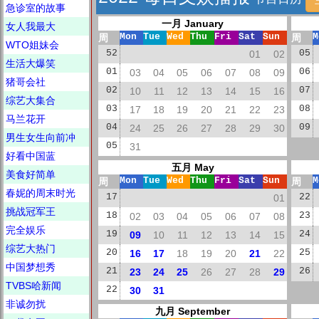
急诊室的故事
一月 January
女人我最大
周
Mon
Tue
Wed
Thu
Fri
Sat
Sun
周
M
WTO姐妹会
52
01
02
05
生活大爆笑
01
03
04
05
06
07
08
09
06
猪哥会社
02
10
11
12
13
14
15
16
07
综艺大集合
03
17
18
19
20
21
22
23
08
马兰花开
04
24
25
26
27
28
29
30
09
男生女生向前冲
05
31
好看中国蓝
五月 May
美食好简单
周
Mon
Tue
Wed
Thu
Fri
Sat
Sun
周
M
春妮的周末时光
17
01
22
挑战冠军王
18
02
03
04
05
06
07
08
23
完全娱乐
19
09
10
11
12
13
14
15
24
综艺大热门
20
16
17
18
19
20
21
22
25
中国梦想秀
21
23
24
25
26
27
28
29
26
TVBS哈新闻
22
30
31
非诚勿扰
九月 September