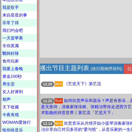
我是歌手
来自星星的事
非常了得
我们约会吧
一天壹苹果
非你莫属
醫師好辣
食尚玩家
播出节目主题列表
我要上春晚
(按日期倒序排列)
日
黄金100秒
《艺览天下》第艺流
养生堂
Wed
12.28
女人好犀利
相声
如何欣赏声乐和器乐？声是有形乐，
Sun
12.25
是无形诗，演奏家张佳林、张精冶带你走进西方艺
天下收藏
术歌曲的诗意世界丨第艺流「艺览天下」
今夜有戏
WOMAN爱旅行
欣赏音乐从共情开始小提琴演奏家张
Wed
12.14
冶分享自己对贝多芬的“爱与恨”，从音乐家的一生
给你哈音乐