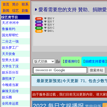
首页
简介
联系
❤️ 愛看需要您的支持 贊助、捐贈愛
新闻
综艺
剧集
综艺类节目
: 💖 $50 Y
12/08
: 💖 $20 T
天才冲冲冲
11/08
: 💖 $20 Y
19/06
: 💖 $20 C
鲁豫有约
20/05
: 💖 $40 L
11/05
国光帮帮忙
二分之一強
娱乐梦工厂
天天饮食
型男大主厨
爱看脚印
捐赠支持爱看
💁ℹ
【
】
【
大学生了没
娱乐百分百
康熙来了
最新更新预览
(今天更新 71, 包含少
今晚谁当家
麻辣天后传
由于服务器过载，我们目前无法更新内容。请大家
娱乐圈
全民幸运星
2022 每日文娱播报
节目日历