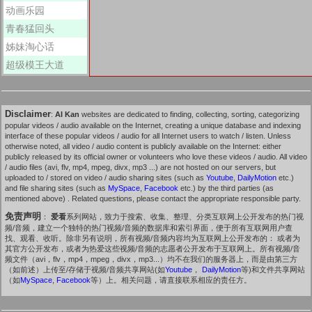
动画乐园
青春猛回头
姊妹淘心话
超级模王大道
Disclaimer
:
AI Kan
websites are dedicated to finding, collecting, sorting, categorizing
popular videos / audio available on the Internet, creating a unique database and indexing
interface of these popular videos / audio for all Internet users to watch / listen. Unless
otherwise noted, all video / audio content is publicly available on the Internet: either
publicly released by its official owner or volunteers who love these videos / audio. All video
/ audio files (avi, flv, mp4, mpeg, divx, mp3 ...) are not hosted on our servers, but
uploaded to / stored on video / audio sharing sites (such as
Youtube
,
DailyMotion
etc.)
and file sharing sites (such as
MySpace
,
Facebook
etc.) by the third parties (as
mentioned above) . Related questions, please contact the appropriate responsible party.
免责声明
：
爱看
系列网站，致力于搜索、收集、整理、分类互联网上公开发布的热门视
频/音频，建立一个独特的热门视频/音频的数据库和索引界面，便于所有互联网用户查
找、观看、收听。除非另有说明，所有视频/音频内容均为互联网上公开发布的： 或者为
其官方公开发布，或者为热爱这些视频/音频的志愿者公开发布于互联网上。所有视频/音
频文件（avi，flv，mp4，mpeg，divx，mp3...）均不在我们的服务器上，而是由第三方
（如前述）上传至/存储于视频/音频共享网站(如
Youtube
，
DailyMotion
等)和文件共享网站
（如
MySpace
,
Facebook
等）上。相关问题，请直接联系相应的责任方。