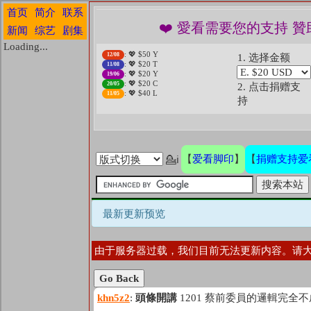
首页
简介
联系
❤️ 愛看需要您的支持 贊
新闻
综艺
剧集
Loading...
: 💖 $50 Y
12/08
1. 选择金额
: 💖 $20 T
11/08
: 💖 $20 Y
19/06
: 💖 $20 C
20/05
2. 点击捐赠支
: 💖 $40 L
11/05
持
爱看脚印
捐赠支持爱
【
】
【
💁ℹ
最新更新预览
由于服务器过载，我们目前无法更新内容。请
Go Back
khn5z2
:
頭條開講
1201 蔡前委員的邏輯完全