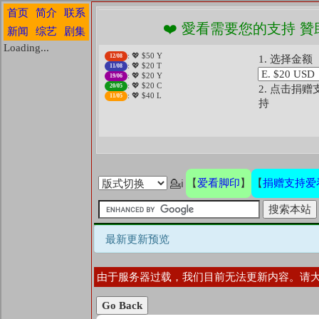
首页
简介
联系
❤️ 愛看需要您的支持 贊
新闻
综艺
剧集
Loading...
: 💖 $50 Y
12/08
1. 选择金额
: 💖 $20 T
11/08
: 💖 $20 Y
19/06
: 💖 $20 C
20/05
2. 点击捐赠
: 💖 $40 L
11/05
持
爱看脚印
捐赠支持爱
【
】
【
💁ℹ
最新更新预览
由于服务器过载，我们目前无法更新内容。请
Go Back