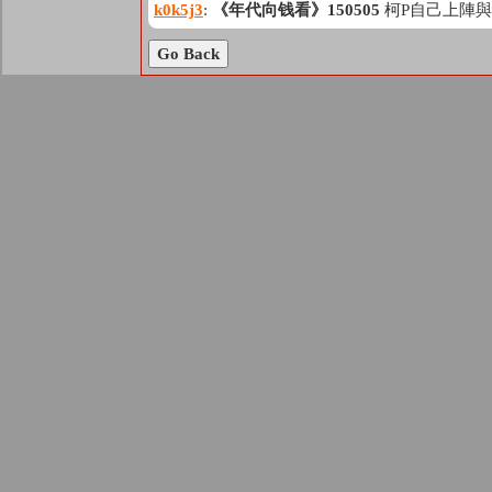
k0k5j3
:
《年代向钱看》150505
柯P自己上陣
Go Back