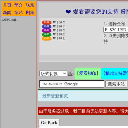
首页
简介
联系
❤️ 愛看需要您的支持 贊
新闻
综艺
剧集
Loading...
: 💖 $50 Y
12/08
1. 选择金额
: 💖 $20 T
11/08
: 💖 $20 Y
19/06
: 💖 $20 C
20/05
2. 点击捐赠
: 💖 $40 L
11/05
持
爱看脚印
捐赠支持爱
【
】
【
💁ℹ
最新更新预览
由于服务器过载，我们目前无法更新内容。请
Go Back