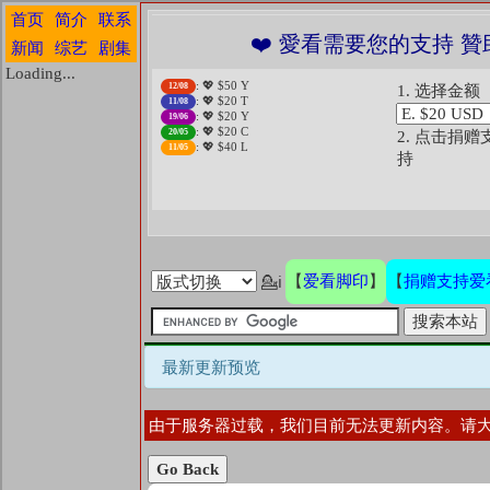
首页
简介
联系
❤️ 愛看需要您的支持 贊
新闻
综艺
剧集
Loading...
: 💖 $50 Y
12/08
1. 选择金额
: 💖 $20 T
11/08
: 💖 $20 Y
19/06
: 💖 $20 C
20/05
2. 点击捐赠
: 💖 $40 L
11/05
持
爱看脚印
捐赠支持爱
【
】
【
💁ℹ
最新更新预览
由于服务器过载，我们目前无法更新内容。请
Go Back