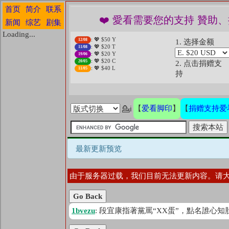
首页
简介
联系
❤️ 愛看需要您的支持 贊
新闻
综艺
剧集
Loading...
: 💖 $50 Y
12/08
1. 选择金额
: 💖 $20 T
11/08
: 💖 $20 Y
19/06
: 💖 $20 C
20/05
2. 点击捐赠支
: 💖 $40 L
11/05
持
爱看脚印
捐赠支持爱
【
】
【
💁ℹ
最新更新预览
由于服务器过载，我们目前无法更新内容。请
Go Back
1bvezu
: 段宜康指著黨罵“XX蛋”，點名誰