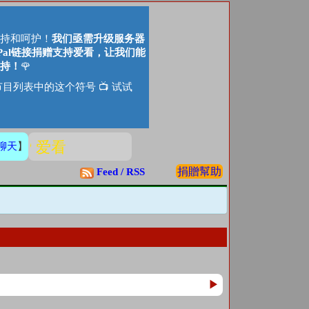
持和呵护！
我们亟需升级服务器
Pal链接捐赠支持爱看，让我们能
持！
🌹
目列表中的这个符号 📺 试试
点赞 爱看
聊天
】
捐贈幫助
Feed / RSS
▶