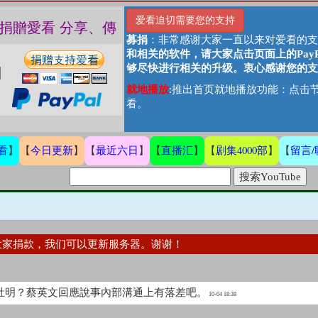
爱看迫切需要您的支持
助、捐贈愛看 分享、傳播愛看 ❤️
募捐
：非常感谢大家一直以来对爱看的支
和相关的软件，请大家点击页面上的Pay
够尽快进行相关的升级。衷心感谢您的支
就地播放
:推出首页就地播放功能：点击节
看。
看
今日更新
最近六日
直播汇
剧集4000部
留言/
】
【
】
【
】
【
】
【
】
【
大家捐款，我们可以更新服务器。谢谢！
心知肚明？蔡英文回應說事內部溝通上有落差吧。
10-04 18:38