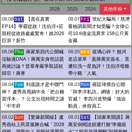
2026
2025
2024
其他年份
08.08
【貴在真實
08.07
世紀大騙局！慈濟
Sat
Fri
EP14】學霸從政！沈伯洋+莊
看檢調新聞才知受騙？女律公
競程從政路處處驚奇！掀2026
司10.6億金流異常 158公斤黃
巨浪？新竹
金藏
08.06
蔣家第四代公開喊
08.05
玻璃心碎？ 饒河
Thu
Wed
沒驗過DNA！蔣萬安身世話題
老店菜單「蓋蔣萬安簽名」竟
再掀討論？昔章孝嚴爭取認祖
遭狂洗一星負評！沈伯洋母雞
歸宗！蔣孝
帶小雞「人氣
08.04
到底誰才是中聯門
08.03
羅廷瑋擅自公開
Tue
Mon
神？ 盧秀燕甩鍋中央「把台糖
「與李洋私訊」網嗆：好大的
當浮木」？ 公文出現時間之謎
官威！ 李四川造勢爆「強迫
「中市府
動員」休假員工
08.02
【驚爆新聞線】盧
08.01
【頭家來開講】蔣
Sun
Sat
秀燕站上民眾黨舞台喊「2028
萬安倒閣說頻遭打臉“準備熄
倒賴」測風向？ 翁曉玲再戰凱
火“？柯昌急跳腳酸“別替賴解