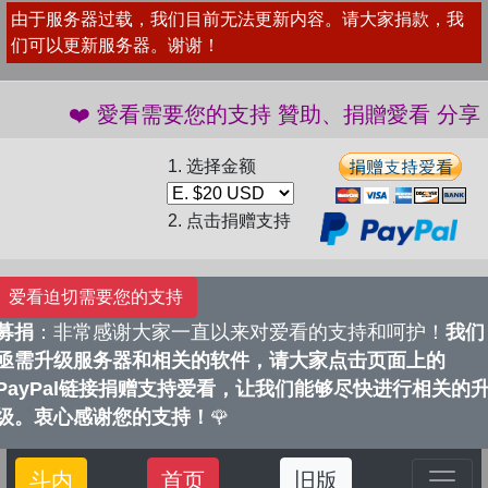
由于服务器过载，我们目前无法更新内容。请大家捐款，我
们可以更新服务器。谢谢！
❤️ 愛看需要您的支持 贊助、捐贈愛看 分享、
1. 选择金额
2. 点击捐赠支持
爱看迫切需要您的支持
募捐
：非常感谢大家一直以来对爱看的支持和呵护！
我们
亟需升级服务器和相关的软件，请大家点击页面上的
PayPal链接捐赠支持爱看，让我们能够尽快进行相关的
级。衷心感谢您的支持！
🌹
斗内
首页
旧版