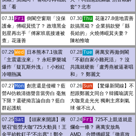
道「看
套“？北市
07.31
倒閣空窗期「沒保
07.30
花蓮27.8億地震善
Fri
Thu
護傘」傅崐萁慌了？ 政壇黑金
款搞黑箱？ 企業捐款變「縣
剋星再出手「傅家班底接連被
長給的」火燒傅崐萁夫妻？
查」花蓮善
陳柏惟嗆
07.29
日本熊本7.1強震
07.28
蔣萬安再拋倒閣
Wed
Tue
「主震還沒來」？ 永旺夢樂城
「不顧自家小雞死活」？ 沒
爆炸「疑瓦斯外洩」！小粉紅
共識就硬衝「盧秀燕被逼著唱
冷嘲熱諷
和」？ 鄭麗文
07.27
創意還是侵權？藍
07.26
【驚爆新聞線】不
Mon
Sun
營AI仿賴清德聲音當旁白 毫無
想跟鄭麗文同台？韓國瑜講完
下限？還硬拗言論自由？藍白
大咖竟走光光 獨剩主席刺氣
群起護航
球 催不出人
07.25
【頭家來開講】蔣
07.24
725不上凱道就是
Sat
Fri
號召“藍營大咖“725大動員！王
爛命一條？ 蔣萬安放鳥
金平給軟釘子“不出席“！鄭全
AMD、合體傅崐萁「徹底放