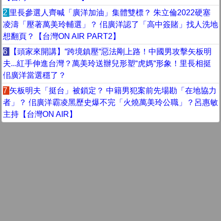
2
里長參選人齊喊「廣洋加油」集體雙標？ 朱立倫2022硬塞
凌濤「壓著萬美玲輔選」？ 佀廣洋認了「高中簽賭」找人洗地
想翻頁？【台灣ON AIR PART2】
6
【頭家來開講】“跨境鎮壓“惡法剛上路！中國男攻擊矢板明
夫...紅手伸進台灣？萬美玲送辦兒形塑“虎媽“形象！里長相挺
佀廣洋當選穩了？
7
矢板明夫「挺台」被鎖定？ 中籍男犯案前先場勘「在地協力
者」？ 佀廣洋霸凌黑歷史爆不完「火燒萬美玲公職」？呂惠敏
主持【台灣ON AIR】