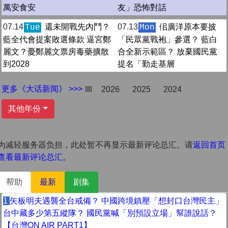
萬安食安
友」恐怖對話
07.14
還未開戰先內鬥？
07.13
佀廣洋原本要披
Tue
Mon
藍全代會提案敗選條款 逼宮鄭
「民眾黨戰袍」參選？ 藍白
麗文？憂鄭麗文票房毒藥擴散
合全新示範區？ 放棄國民黨
到2028
提名「勤走基層
更多《大话新闻》 >>>
📅
2026
2025
2024
其他年份
为减轻服务器负担，此处暂不再显示最新评论总汇。请
返回首页
查看最新评论总汇。
帮助
最新
剧集
1
矢板明夫遇襲全台戒備？ 中國跨境鎮壓「想封口台灣民主」
台中藏多少第五縱隊？ 國民黨喊「別預設立場」幫誰說話？
【台灣ON AIR PART1】