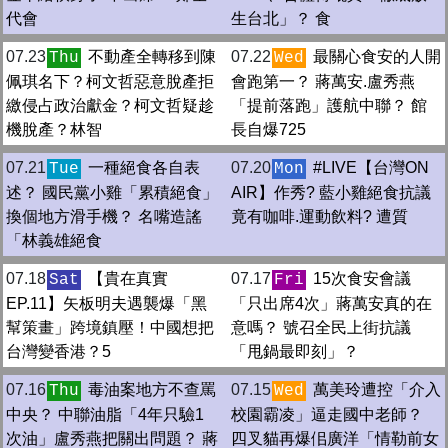
代會
生台北」？ 食
07.23
不動產全轉移到陳
07.22
最關心食安的人開
Thu
Wed
佩琪名下？柯文哲惡意脫產拒
會跑第一？ 蔣萬安.盧秀燕
繳侵占政治獻金？柯文哲疑趁
「提前落跑」護航中聯？ 館
機脫產？林智
長自爆725
07.21
一種絕食各自表
07.20
#LIVE【台灣ON
Tue
Mon
述？ 國民黨小雞「累積絕食」
AIR】作秀? 藍小雞絕食抗議
換個地方滑手機？ 名嘴造謠
竟有咖啡.運動飲料? 遭質
「林義雄絕食
07.18
【貴在真實
07.17
15次食安會議
Sat
Fri
EP.11】矢板明夫遇襲爆「黑
「只出席4次」蔣萬安真的在
幫策畫」跨境鎮壓！中國想把
意嗎？ 號召全民上街抗議
台灣變香港？5
「甩鍋最即刻」？
07.16
毒油案地方不查罵
07.15
萬美玲遭控「介入
Thu
Wed
中央？ 中聯油脂「4年只驗1
校園霸凌」逼走國中老師？
次油」盧秀燕把關出問題？ 蔣
四叉貓再爆佀廣洋「情勒前女