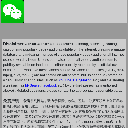
Disclaimer
:
AI Kan
websites are dedicated to finding, collecting, sorting,
categorizing popular videos / audio available on the Internet, creating a unique
database and indexing interface of these popular videos / audio for all Internet
users to watch / listen. Unless otherwise noted, all video / audio content is
publicly available on the Internet: either publicly released by its official owner
or volunteers who love these videos / audio. All video / audio files (avi, flv, mp4,
mpeg, divx, mp3 ...) are not hosted on our servers, but uploaded to / stored on
video / audio sharing sites (such as
Youtube
,
DailyMotion
etc.) and file sharing
sites (such as
MySpace
,
Facebook
etc.) by the third parties (as mentioned
above) . Related questions, please contact the appropriate responsible party.
免责声明
：
爱看
系列网站，致力于搜索、收集、整理、分类互联网上公开发布
的热门视频/音频，建立一个独特的热门视频/音频的数据库和索引界面，便于所有
互联网用户查找、观看、收听。除非另有说明，所有视频/音频内容均为互联网上
公开发布的： 或者为其官方公开发布，或者为热爱这些视频/音频的志愿者公开发
布于互联网上。所有视频/音频文件（avi，flv，mp4，mpeg，divx，mp3...）均
不在我们的服务器上，而是由第三方（如前述）上传至/存储于视频/音频共享网站