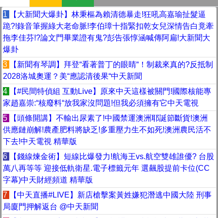
1
【大新聞大爆卦】林秉樞為賴清德暴走!狂吼高嘉瑜扯髮逼
跪?!錄音筆握綠大老命脈!李伯璋十指緊扣乾女兒深情告白竟牽
拖李佳芬!?論文門畢業證有鬼?彭告張惇涵喊傳阿扁!大新聞大
爆卦
3
【新聞有琴調】拜登“看著普丁的眼睛“！制裁來真的?反抵制
2028洛城奧運？美“應認清後果“中天新聞
4
【#民間特偵組 互動Live】原來中天這樣被關門!國際核能專
家趙嘉崇:“核廢料“放我家沒問題!但我必須擁有它中天電視
5
【頭條開講】不輸出尿素了!中國禁運澳洲耶誕節斷貨!澳洲
供應鏈崩解!農產肥料將缺乏!多重壓力生不如死!澳洲農民活不
下去!中天電視 精華版
6
【錢線煉金術】短線比爆發力!航海王vs.航空雙雄誰優? 台股
萬八再等等 迎接低軌衛星.電子標籤元年 選飆股提前卡位(CC
字幕)中天財經頻道 精華版
7
【中天直播#LIVE】新店槍擊案黃姓嫌犯潛逃中國大陸 刑事
局廈門押解返台 @中天新聞