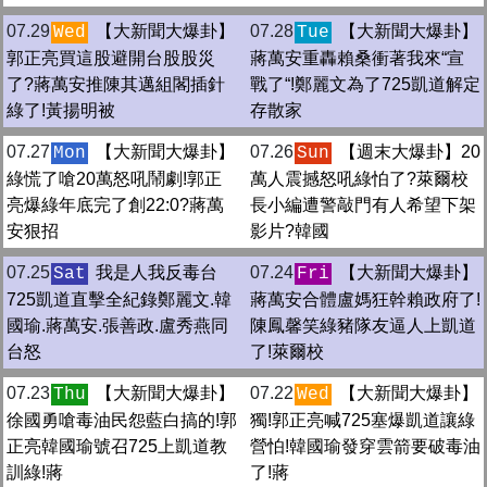
07.29
【大新聞大爆卦】
07.28
【大新聞大爆卦】
Wed
Tue
郭正亮買這股避開台股股災
蔣萬安重轟賴桑衝著我來“宣
了?蔣萬安推陳其邁組閣插針
戰了“!鄭麗文為了725凱道解定
綠了!黃揚明被
存散家
07.27
【大新聞大爆卦】
07.26
【週末大爆卦】20
Mon
Sun
綠慌了嗆20萬怒吼鬧劇!郭正
萬人震撼怒吼綠怕了?萊爾校
亮爆綠年底完了創22:0?蔣萬
長小編遭警敲門有人希望下架
安狠招
影片?韓國
07.25
我是人我反毒台
07.24
【大新聞大爆卦】
Sat
Fri
725凱道直擊全紀錄鄭麗文.韓
蔣萬安合體盧媽狂幹賴政府了!
國瑜.蔣萬安.張善政.盧秀燕同
陳鳳馨笑綠豬隊友逼人上凱道
台怒
了!萊爾校
07.23
【大新聞大爆卦】
07.22
【大新聞大爆卦】
Thu
Wed
徐國勇嗆毒油民怨藍白搞的!郭
獨!郭正亮喊725塞爆凱道讓綠
正亮韓國瑜號召725上凱道教
營怕!韓國瑜發穿雲箭要破毒油
訓綠!蔣
了!蔣