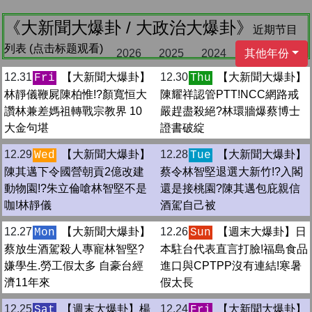
《大新聞大爆卦 / 大政治大爆卦》
近期节目
列表 (点击标题观看)
2026
2025
2024
其他年份
12.31
【大新聞大爆卦】
12.30
【大新聞大爆卦】
Fri
Thu
林靜儀鞭屍陳柏惟!?顏寬恒大
陳耀祥認管PTT!NCC網路戒
讚林兼差媽祖轉戰宗教界 10
嚴趕盡殺絕?林環牆爆蔡博士
大金句堪
證書破綻
12.29
【大新聞大爆卦】
12.28
【大新聞大爆卦】
Wed
Tue
陳其邁下令國營朝貢2億改建
蔡令林智堅退選大新竹!?入閣
動物園!?朱立倫嗆林智堅不是
還是接桃園?陳其邁包庇親信
咖!林靜儀
酒駕自己被
12.27
【大新聞大爆卦】
12.26
【週末大爆卦】日
Mon
Sun
蔡放生酒駕殺人專寵林智堅?
本駐台代表直言打臉!福島食品
嫌學生.勞工假太多 自豪台經
進口與CPTPP沒有連結!寒暑
濟11年來
假太長
12.25
【週末大爆卦】楊
12.24
【大新聞大爆卦】
Sat
Fri