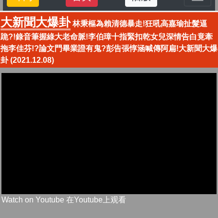
大新聞大爆卦
林秉樞為賴清德暴走!狂吼高嘉瑜扯髮逼
跪?!錄音筆握綠大老命脈!李伯璋十指緊扣乾女兒深情告白竟牽
拖李佳芬!?論文門畢業證有鬼?彭告張惇涵喊傳阿扁!大新聞大爆
卦 (2021.12.08)
Watch on Youtube 在Youtube上观看