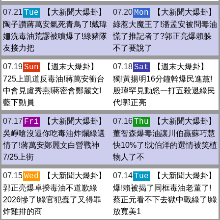
07.21
【大新聞大爆卦】
07.20
【大新聞大爆卦】
Tue
Mon
陶子讚蔣萬安氣死青鳥了!戴瑋
綠惹大魔王了!潘孟安被問毒油
姍洗毒油荒謬被噴爆了!綠豬隊
慌了推記者了?郭正亮爆賴躲
友接力把
不了要說了
07.19
【週末大爆卦】
07.18
【週末大爆卦】
Sun
Sat
725上凱道反毒油!蔣萬安衝台
獨!黃揚明16分鐘幹爆民進黨!
中會見盧秀燕!蔣密會鄭麗文!
殷瑋罕見動怒一打五殺退綠民
藍下動員
代!郭正亮
07.17
【大新聞大爆卦】
07.16
【大新聞大爆卦】
Fri
Thu
吳崢嗆沒逼你吃毒油炸爛綠選
董智森爆毒油讓川伯贏蘇巧慧
情了!蔣萬安鄭麗文白營戰神
快10%了!沈伯洋的選情被笑植
7/25上街
物人了不
07.15
【大新聞大爆卦】
07.14
【大新聞大爆卦】
Wed
Tue
郭正亮爆卓揆毒油不道歉綠
爆!賴被揭了同框毒油老董了!
2026慘了!綠官犯蠢了又得罪
蔡正元看不下去獄中戰綠了!綠
炸雞排的商
放寬美1