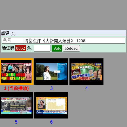
1 (当前播放)
3
4
5
6