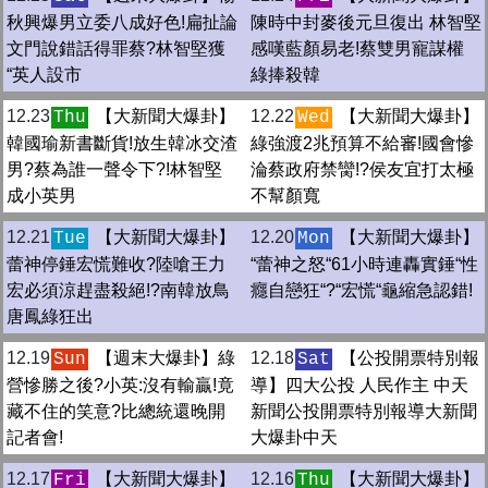
秋興爆男立委八成好色!扁扯論
陳時中封麥後元旦復出 林智堅
文門說錯話得罪蔡?林智堅獲
感嘆藍顏易老!蔡雙男寵謀權
“英人設市
綠捧殺韓
12.23
【大新聞大爆卦】
12.22
【大新聞大爆卦】
Thu
Wed
韓國瑜新書斷貨!放生韓冰交渣
綠強渡2兆預算不給審!國會慘
男?蔡為誰一聲令下?!林智堅
淪蔡政府禁臠!?侯友宜打太極
成小英男
不幫顏寬
12.21
【大新聞大爆卦】
12.20
【大新聞大爆卦】
Tue
Mon
蕾神停錘宏慌難收?陸嗆王力
“蕾神之怒“61小時連轟實錘“性
宏必須涼趕盡殺絕!?南韓放鳥
癮自戀狂“?“宏慌“龜縮急認錯!
唐鳳綠狂出
12.19
【週末大爆卦】綠
12.18
【公投開票特別報
Sun
Sat
營慘勝之後?小英:沒有輸贏!竟
導】四大公投 人民作主 中天
藏不住的笑意?比總統還晚開
新聞公投開票特別報導大新聞
記者會!
大爆卦中天
12.17
【大新聞大爆卦】
12.16
【大新聞大爆卦】
Fri
Thu