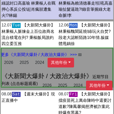
綠認封口高嘉瑜 林秉樞人在羈
林秉樞為賴清德暴走!狂吼高嘉
押心系反公投!起肖瘋狀遭集
瑜扯髮逼跪?!錄音筆握綠大老
火!?林錫
命脈!李
12.07
【大新聞大爆卦】
12.06
【大新聞大爆卦】
Tue
Mon
林秉樞人脈煉金上百位政商名
林秉樞醜聞延燒!綠玩火自焚?
流台積電在列? 秉樞飯局誰約
段老大認斬陌路10年情.躲媒
四立委互推
體甩鍋徐
更多《大新聞大爆卦 / 大政治大爆卦》 >>>
📅
2026
2025
2024
其他年份
《大新聞大爆卦 / 大政治大爆卦》
近期节目
列表 (点击标题观看)
2026
2025
2024
其他年份
08.08
【週末大爆卦】現
08.07
【大新聞大爆卦】
Sat
Fri
正直播中
擋疫苗死上萬命陳時中還要討
道歉?陳鳳馨揭慈濟被詐案此
時爆有黑幕?