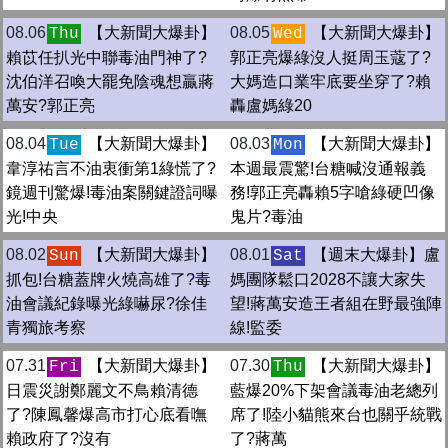
08.06
【大新聞大爆卦】
08.05
【大新聞大爆卦】
Thu
Wed
賴苡任扒光中聯毒油門神了?
郭正亮爆綠沒人挺周玉蔻了?
沈伯洋召喚大罷免陰魂想贏蔣
大媽造口業牢底要坐穿了?賴
萬安?郭正亮
轟盧媽綠20
08.04
【大新聞大爆卦】
08.03
【大新聞大爆卦】
Tue
Mon
韋淳祐言不油衷衝第1綠慌了?
本週最震驚!台糖喊沒通報義
鏡週刊驚爆!毒油案關鍵證詞曝
務!郭正亮轟賴5字嗆綠硬凹像
光!中央
鬼片?毒油
08.02
【大新聞大爆卦】
08.01
【週末大爆卦】盧
Sun
Sat
抓包!台糖蓋牌火燒高雄了?毒
媽團隊鬆口2028不讓大家失
油會議紀錄曝光綠嚇尿?徐佳
望!蔣萬安造王者組在野最強陣
青獨旅考察
線!監委
07.31
【大新聞大爆卦】
07.30
【大新聞大爆卦】
Fri
Thu
日震災謝鄭麗文不鳥賴清德
藍爆20%下架會議毒油老總列
了?陳鳳馨爆高市打心底看嘸
席了!陸小貓熊來台也關乎統戰
賴政府了?沒有
了?蔣萬