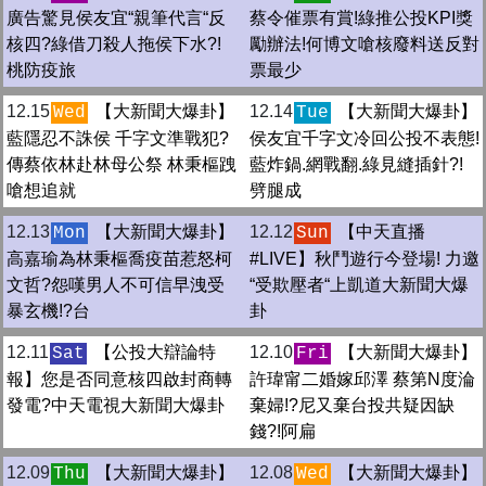
廣告驚見侯友宜“親筆代言“反
蔡令催票有賞!綠推公投KPI獎
核四?綠借刀殺人拖侯下水?!
勵辦法!何博文嗆核廢料送反對
桃防疫旅
票最少
12.15
【大新聞大爆卦】
12.14
【大新聞大爆卦】
Wed
Tue
藍隱忍不誅侯 千字文準戰犯?
侯友宜千字文冷回公投不表態!
傳蔡依林赴林母公祭 林秉樞跩
藍炸鍋.網戰翻.綠見縫插針?!
嗆想追就
劈腿成
12.13
【大新聞大爆卦】
12.12
【中天直播
Mon
Sun
高嘉瑜為林秉樞喬疫苗惹怒柯
#LIVE】秋鬥遊行今登場! 力邀
文哲?怨嘆男人不可信早洩受
“受欺壓者“上凱道大新聞大爆
暴玄機!?台
卦
12.11
【公投大辯論特
12.10
【大新聞大爆卦】
Sat
Fri
報】您是否同意核四啟封商轉
許瑋甯二婚嫁邱澤 蔡第N度淪
發電?中天電視大新聞大爆卦
棄婦!?尼又棄台投共疑因缺
錢?!阿扁
12.09
【大新聞大爆卦】
12.08
【大新聞大爆卦】
Thu
Wed