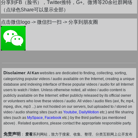
分享到FB（脸书），Twitter推特，G+。微博等20余社群网络
（点绿色Share可以显示全部）
点击微信logo -> 微信扫一扫 -> 分享到朋友圈
Disclaimer
:
AI Kan
websites are dedicated to finding, collecting, sorting,
categorizing popular videos / audio available on the Internet, creating a unique
database and indexing interface of these popular videos / audio for all Internet
users to watch / listen. Unless otherwise noted, all video / audio content is
publicly available on the Internet: either publicly released by its official owner
or volunteers who love these videos / audio. All video / audio files (avi, flv, mp4,
mpeg, divx, mp3 ...) are not hosted on our servers, but uploaded to / stored on
video / audio sharing sites (such as
Youtube
,
DailyMotion
etc.) and file sharing
sites (such as
MySpace
,
Facebook
etc.) by the third parties (as mentioned
above) . Related questions, please contact the appropriate responsible party.
免责声明
：
爱看
系列网站，致力于搜索、收集、整理、分类互联网上公开发布