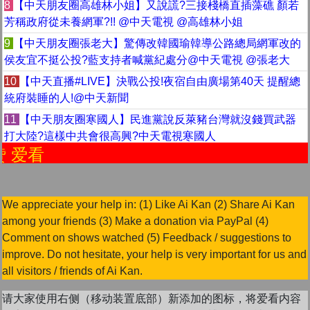
8
【中天朋友圈高雄林小姐】又說謊?三接棧橋直插藻礁 顏若
芳稱政府從未養網軍?!! @中天電視 @高雄林小姐
9
【中天朋友圈張老大】驚傳改韓國瑜韓導公路總局網軍改的
侯友宜不挺公投?藍支持者喊黨紀處分@中天電視 @張老大
10
【中天直播#LIVE】決戰公投!夜宿自由廣場第40天 提醒總
統府裝睡的人!@中天新聞
11
【中天朋友圈寒國人】民進黨說反萊豬台灣就沒錢買武器
打大陸?這樣中共會很高興?中天電視寒國人
点赞 爱看
12
【洪流洞見】公投投票即將來臨，先了解台灣能源政策!民
進黨背馳國際潮流，把自己逼上牆角?@中天新聞 精華版
We appreciate your help in: (1) Like Ai Kan (2) Share Ai Kan
among your friends (3) Make a donation via PayPal (4)
Comment on shows watched (5) Feedback / suggestions to
improve. Do not hesitate, your help is very important for us and
all visitors / friends of Ai Kan.
请大家使用右侧（移动装置底部）新添加的图标，将爱看内容