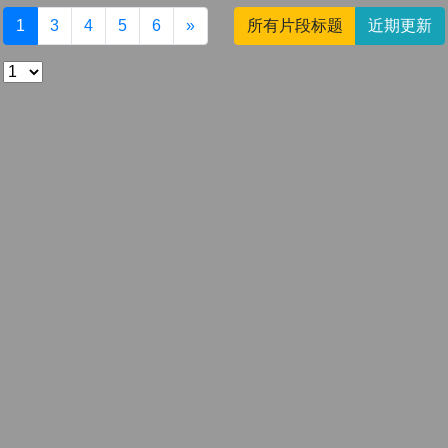
1
3
4
5
6
»
所有片段标题
近期更新