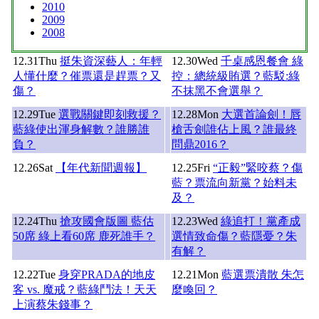
2010
2009
2008
12.31
Thu
挺朱資深藝人：年輕
12.30
Wed
千桌感恩餐會 綠
人懂什麼？催票還是趕票？又
控：總統級賄選？藍駁:綠
傷？
不抹黑不會選舉？
12.29
Tue
選戰關鍵即刻救援？
12.28
Mon
大選首論劍！唇
藍綠使出渾身解數？誰勝誰
槍舌劍誰佔上風？誰最終
負？
問鼎2016？
12.26
Sat
【年代新聞週報】
12.25
Fri
“正毅”緊咬蔡？傷
藍？票流向新黨？始料未
及？
12.24
Thu
搶攻國會版圖 藍估
12.23
Wed
綠追打！黨產成
50席 綠上看60席 鹿死誰手？
選情致命傷？藍隱憂？朱
有解？
12.22
Tue
身穿PRADA的地皮
12.21
Mon
藍選票潰散 朱怎
客 vs. 魔戒？藍綠鬥法！天天
麼喚回？
上演蔡朱錢事？