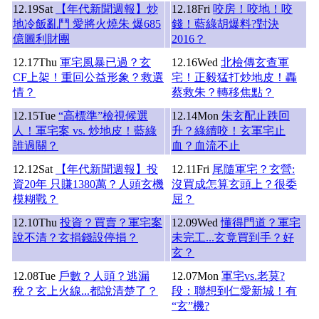
12.19
Sat
【年代新聞週報】炒
12.18
Fri
咬房！咬地！咬
地冷飯亂鬥 愛將火燒朱 爆685
錢！藍綠胡爆料?對決
億圖利財團
2016？
12.17
Thu
軍宅風暴已過？玄
12.16
Wed
北檢傳玄查軍
CF上架！重回公益形象？救選
宅！正毅猛打炒地皮！轟
情？
蔡救朱？轉移焦點？
12.15
Tue
“高標準”檢視候選
12.14
Mon
朱玄配止跌回
人！軍宅案 vs. 炒地皮！藍綠
升？綠續咬！玄軍宅止
誰過關？
血？血流不止
12.12
Sat
【年代新聞週報】投
12.11
Fri
尾隨軍宅？玄營:
資20年 只賺1380萬？人頭玄機
沒買成怎算玄頭上？很委
模糊戰？
屈？
12.10
Thu
投資？買賣？軍宅案
12.09
Wed
懂得門道？軍宅
說不清？玄捐錢設停損？
未完工...玄竟買到手？好
玄？
12.08
Tue
戶數？人頭？逃漏
12.07
Mon
軍宅vs.老莫?
稅？玄上火線...都說清楚了？
段：聯想到仁愛新城！有
“玄”機?