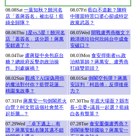
08.08
Sat
一葉知秋？饒河名
08.07
Fri
藍白不道歉？陳時
店「蓋蔣簽名」被出征！藍
中嘆當時苦口婆心卻成特定
綠全歸隊？
政黨武器？
08.06
Thu
1星vs.5星！饒河名
08.05
Wed
開戰盧秀燕檄文？
店「蓋簽名」送分題！蔣萬
賴清德拉抬何欣純台中成食
安錯過了？
安破口？
08.04
Tue
盧蔣疑中央包庇台
08.03
Mon
食安捍衛者vs.政
糖？總統府反擊勿政治操
治精算師？蔣萬安、盧秀燕
作、到處嫁禍？
打綠雙箭頭？
08.02
Sun
觀感？AI深偽用你
08.01
Sat
倒閣空包彈？蔣萬
的魔法對付你？藍營花蓮、
安誤判「柯昌傅」反彈後座
桃園鬼故事？
力？
07.31
Fri
蔣萬安一句倒閣惹火
07.30
Thu
年底大場面？縣市
白營？柯文哲這個社會禁不
長+立委+議員一起選？藍綠
起折騰...？
白各有盤算？
07.29
Wed
「卓下邁上」有
07.28
Tue
食安重傷盧秀燕？
譜？蔣萬安點名陳其邁不錯
倒閣衝擊韓國瑜？蔣萬安一