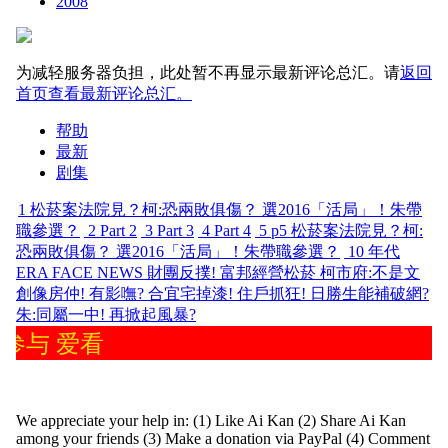
2008
为减轻服务器负担，此处暂不再显示最新评论总汇。请
返回
首页查看最新评论总汇。
帮助
最新
剧集
1
松菸案法院見？柯:恐兩敗俱傷？ 選2016「活局」！朱帶
職參選？
2
Part 2
3
Part 3
4
Part 4
5
p5 松菸案法院見？柯:
恐兩敗俱傷？ 選2016「活局」！朱帶職參選？
10
年代
ERA FACE NEWS 財團反撲! 富邦經營松菸 柯市府:不是文
創像房仲! 有影嘸? 合宜宅掉漆! 住戶抓狂! 日勝生能補破網?
朱:同屬一中! 再掀起風暴?
参与 爱看
We appreciate your help in: (1) Like Ai Kan (2) Share Ai Kan
among your friends (3) Make a donation via PayPal (4) Comment