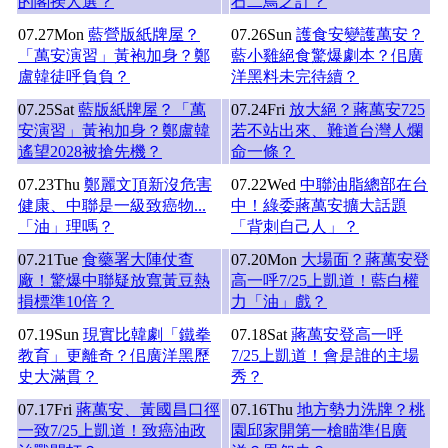
的閣揆人選？
石二鳥之計？
07.27
Mon
藍營版紙牌屋？
07.26
Sun
護食安變護萬安？
「萬安演習」黃袍加身？鄭
藍小雞絕食驚爆劇本？佀廣
盧韓徒呼負負？
洋黑料未完待續？
07.25
Sat
藍版紙牌屋？「萬
07.24
Fri
放大絕？蔣萬安725
安演習」黃袍加身？鄭盧韓
若不站出來、難道台灣人爛
遙望2028被搶先機？
命一條？
07.23
Thu
鄭麗文頂新沒危害
07.22
Wed
中聯油脂總部在台
健康、中聯是一級致癌物...
中！綠委蔣萬安擴大話題
「油」理嗎？
「背刺自己人」？
07.21
Tue
食藥署大陣仗查
07.20
Mon
大場面？蔣萬安登
廠！驚爆中聯疑放寬黃豆熱
高一呼7/25上凱道！藍白權
損標準10倍？
力「油」戲？
07.19
Sun
現實比韓劇「鐵拳
07.18
Sat
蔣萬安登高一呼
教育」更離奇？佀廣洋黑歷
7/25上凱道！會是誰的主場
史大滿貫？
秀？
07.17
Fri
蔣萬安、黃國昌口徑
07.16
Thu
地方勢力洗牌？桃
一致7/25上凱道！致癌油政
園邱家開第一槍瞄準佀廣