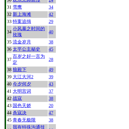
31
雪鹰
34
32
新上海滩
42
33
特案追缉
29
小风暴之时间的
34
40
玫瑰
35
流金岁月
38
36
太平公主秘史
45
百岁之好一言为
37
28
定
38
狼殿下
49
39
大江大河2
39
40
今夕何夕
43
41
大明宫词
37
42
战寇
38
43
国色天娇
20
44
杀寇决
47
45
青春无极限
38
我有特殊沟通技