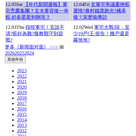
12.05
Sat
【年代新聞週報】軍
12.04
Fri
玄軍宅爭議重挫藍
宅禿鷹集團？玄夫妻背後一串
選情?眷村鐵票跑光?橘承
粽 好多星星剉咧等？
接？宋楚瑜專訪
12.03
Thu
段咬軍宅！玄說不
12.02
Wed
軍宅大戰!段：至
清?藍好為難?擬教戰守則迎
少19戶!王:提告！幾戶還是
戰?
霧煞煞?
更多《新闻面对面》 >>>
📅
2026
2025
2024
其他年份
2023
2022
2021
2020
2019
2018
2017
2016
2015
2014
2013
2012