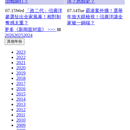
治戰開打？
洋？恩怨史？
07.15
Wed
「政二代」佀廣洋
07.14
Tue
霸凌案外擴！選舉
參選扯出全家風暴！相對剝
年放大鏡檢視！佀廣洋讓全
奪感太重？
家被一鍋端？
更多《新闻面对面》 >>>
📅
2026
2025
2024
其他年份
2023
2022
2021
2020
2019
2018
2017
2016
2015
2014
2013
2012
2011
2010
2009