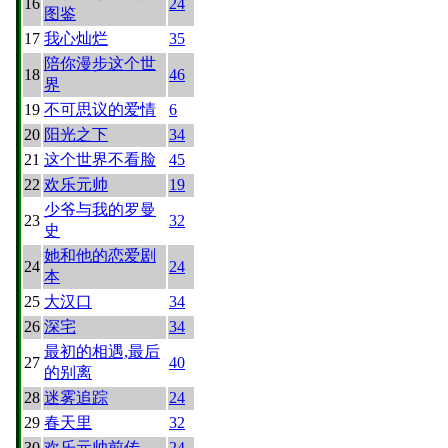
16
24
图鉴
17
我心灿烂
35
陪你漫步这个世
18
46
界
19
不可思议的爱情
6
20
阳光之下
34
21
这个世界不看脸
45
22
欢乐元帅
19
少爷与我的罗曼
23
32
史
她和他的恋爱剧
24
24
本
25
大汉口
34
26
深宅
34
最初的相遇,最后
27
40
的别离
28
迷雾追踪
24
29
春天里
32
30
欢乐元帅前传
24