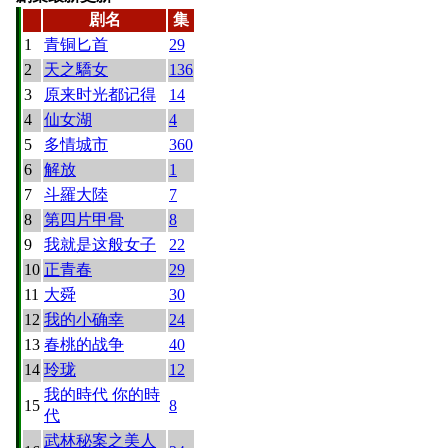
剧名
集
1
青铜匕首
29
2
天之驕女
136
3
原来时光都记得
14
4
仙女湖
4
5
多情城市
360
6
解放
1
7
斗羅大陸
7
8
第四片甲骨
8
9
我就是这般女子
22
10
正青春
29
11
大舜
30
12
我的小确幸
24
13
春桃的战争
40
14
玲珑
12
我的時代 你的時
15
8
代
武林秘案之美人