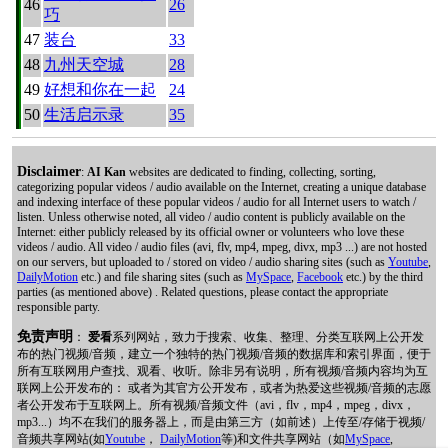
46
26
巧
47
装台
33
48
九州天空城
28
49
好想和你在一起
24
50
生活启示录
35
Disclaimer
:
AI Kan
websites are dedicated to finding, collecting, sorting,
categorizing popular videos / audio available on the Internet, creating a unique database
and indexing interface of these popular videos / audio for all Internet users to watch /
listen. Unless otherwise noted, all video / audio content is publicly available on the
Internet: either publicly released by its official owner or volunteers who love these
videos / audio. All video / audio files (avi, flv, mp4, mpeg, divx, mp3 ...) are not hosted
on our servers, but uploaded to / stored on video / audio sharing sites (such as
Youtube
,
DailyMotion
etc.) and file sharing sites (such as
MySpace
,
Facebook
etc.) by the third
parties (as mentioned above) . Related questions, please contact the appropriate
responsible party.
免责声明
：
爱看
系列网站，致力于搜索、收集、整理、分类互联网上公开发
布的热门视频/音频，建立一个独特的热门视频/音频的数据库和索引界面，便于
所有互联网用户查找、观看、收听。除非另有说明，所有视频/音频内容均为互
联网上公开发布的： 或者为其官方公开发布，或者为热爱这些视频/音频的志愿
者公开发布于互联网上。所有视频/音频文件（avi，flv，mp4，mpeg，divx，
mp3...）均不在我们的服务器上，而是由第三方（如前述）上传至/存储于视频/
音频共享网站(如
Youtube
，
DailyMotion
等)和文件共享网站（如
MySpace
,