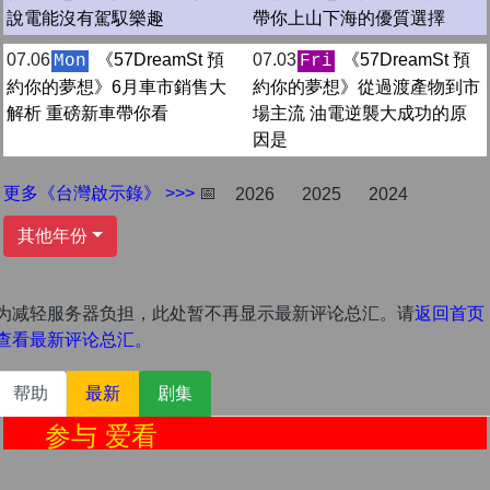
說電能沒有駕馭樂趣
帶你上山下海的優質選擇
07.06
《57DreamSt 預
07.03
《57DreamSt 預
Mon
Fri
約你的夢想》6月車市銷售大
約你的夢想》從過渡產物到市
解析 重磅新車帶你看
場主流 油電逆襲大成功的原
因是
更多《台灣啟示錄》 >>>
📅
2026
2025
2024
其他年份
为减轻服务器负担，此处暂不再显示最新评论总汇。请
返回首页
查看最新评论总汇。
帮助
最新
剧集
参与 爱看