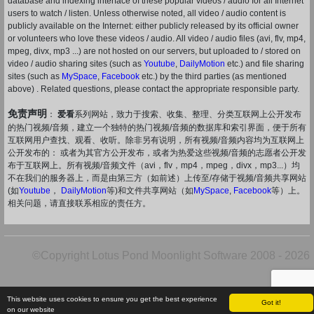
database and indexing interface of these popular videos / audio for all Internet
users to watch / listen. Unless otherwise noted, all video / audio content is
publicly available on the Internet: either publicly released by its official owner
or volunteers who love these videos / audio. All video / audio files (avi, flv, mp4,
mpeg, divx, mp3 ...) are not hosted on our servers, but uploaded to / stored on
video / audio sharing sites (such as
Youtube
,
DailyMotion
etc.) and file sharing
sites (such as
MySpace
,
Facebook
etc.) by the third parties (as mentioned
above) . Related questions, please contact the appropriate responsible party.
免责声明
：
爱看
系列网站，致力于搜索、收集、整理、分类互联网上公开发布
的热门视频/音频，建立一个独特的热门视频/音频的数据库和索引界面，便于所有
互联网用户查找、观看、收听。除非另有说明，所有视频/音频内容均为互联网上
公开发布的： 或者为其官方公开发布，或者为热爱这些视频/音频的志愿者公开发
布于互联网上。所有视频/音频文件（avi，flv，mp4，mpeg，divx，mp3...）均
不在我们的服务器上，而是由第三方（如前述）上传至/存储于视频/音频共享网站
(如
Youtube
，
DailyMotion
等)和文件共享网站（如
MySpace
,
Facebook
等）上。
相关问题，请直接联系相应的责任方。
©Copyright Lotus Pond Moonlight Software 2008 - 2026
This website uses cookies to ensure you get the best experience
Got it!
on our website