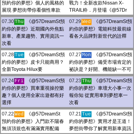
預約你的夢想》個人的風格的
戰力！全新改款Nissan X-
展現 夢想街帶你看個性車款
TRAIL粋．月登場《@57Dr
07.30
《@57DreamSt預
07.29
《@57DreamSt預
Thu
Wed
約你的夢想》近期國內外焦點
約你的夢想》電能科技最前線
新車、產業趨勢、實用資訊一
看各大品牌對新世代的詮釋
次看
07.28
《@57DreamSt預
07.27
《@57DreamSt預
Tue
Mon
約你的夢想》皮卡只能商用？
約你的夢想》備受市場肯定的
全新Toyota Hilux要
祕訣是？好開、機能缺一不可
07.24
《@57DreamSt預
07.23
《@57DreamSt預
Fri
Thu
約你的夢想》買車重視操控樂
約你的夢想》車壇大小事一次
趣？個人使用全家出遊都有好
報你知 從實用車到夢想車一
選擇
次看
07.22
《@57DreamSt
07.21
《@57DreamSt預
Wed
Tue
預約你的夢想》入門款不陽春
約你的夢想》實用才是王道！
無須頂規也有滿滿實用配備
夢想街帶你了解實用新車資訊