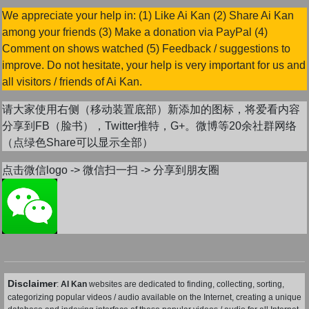
We appreciate your help in: (1) Like Ai Kan (2) Share Ai Kan
among your friends (3) Make a donation via PayPal (4)
Comment on shows watched (5) Feedback / suggestions to
improve. Do not hesitate, your help is very important for us and
all visitors / friends of Ai Kan.
请大家使用右侧（移动装置底部）新添加的图标，将爱看内容
分享到FB（脸书），Twitter推特，G+。微博等20余社群网络
（点绿色Share可以显示全部）
点击微信logo -> 微信扫一扫 -> 分享到朋友圈
Disclaimer
:
AI Kan
websites are dedicated to finding, collecting, sorting,
categorizing popular videos / audio available on the Internet, creating a unique