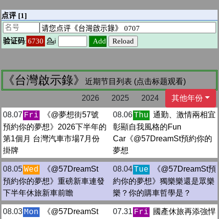
《台灣啟示錄》
近期节目列表 (点击标题观看)
2026
2025
2024
其他年份
08.07
《@夢想街57號
08.06
通勤、激情兩相宜
Fri
Thu
預約你的夢想》2026下半年的
彰顯自我風格的Fun
第1個月 台灣汽車市場7月份
Car《@57DreamSt預約你的
掛牌
夢想
08.05
《@57DreamSt
08.04
《@57DreamSt預
Wed
Tue
預約你的夢想》重磅新車連發
約你的夢想》獨樂樂還是眾樂
下半年休旅新車前瞻
樂？你的購車哲學是？
08.03
《@57DreamSt
07.31
國產休旅再添強悍
Mon
Fri