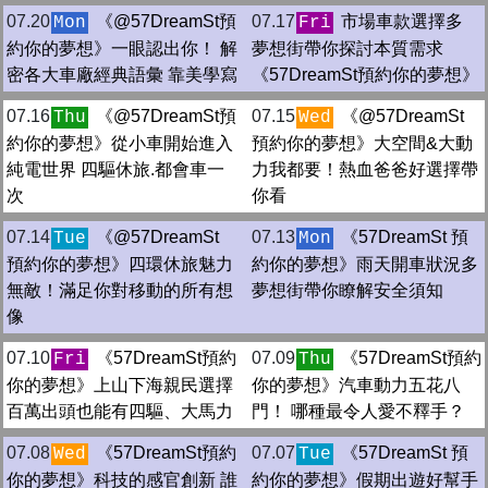
07.20
《@57DreamSt預
07.17
市場車款選擇多
Mon
Fri
約你的夢想》一眼認出你！ 解
夢想街帶你探討本質需求
密各大車廠經典語彙 靠美學寫
《57DreamSt預約你的夢想》
07.16
《@57DreamSt預
07.15
《@57DreamSt
Thu
Wed
約你的夢想》從小車開始進入
預約你的夢想》大空間&大動
純電世界 四驅休旅.都會車一
力我都要！熱血爸爸好選擇帶
次
你看
07.14
《@57DreamSt
07.13
《57DreamSt 預
Tue
Mon
預約你的夢想》四環休旅魅力
約你的夢想》雨天開車狀況多
無敵！滿足你對移動的所有想
夢想街帶你瞭解安全須知
像
07.10
《57DreamSt預約
07.09
《57DreamSt預約
Fri
Thu
你的夢想》上山下海親民選擇
你的夢想》汽車動力五花八
百萬出頭也能有四驅、大馬力
門！ 哪種最令人愛不釋手？
07.08
《57DreamSt預約
07.07
《57DreamSt 預
Wed
Tue
你的夢想》科技的感官創新 誰
約你的夢想》假期出遊好幫手