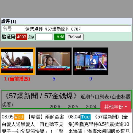
1 (当前播放)
5
9
《57爆新聞 / 57金钱爆》
近期节目列表 (点击标题
观看)
2026
2025
2024
其他年份
08.05
【精選】兩起命案
08.04
《57爆新聞》(全
Wed
Tue
白髮人送黑髮人「再也聽不見
集)希臘克里特8.5強震掀逾10
兒子一句父親節快樂」！「警
米海嘯！海底水瞬間吸乾驚見