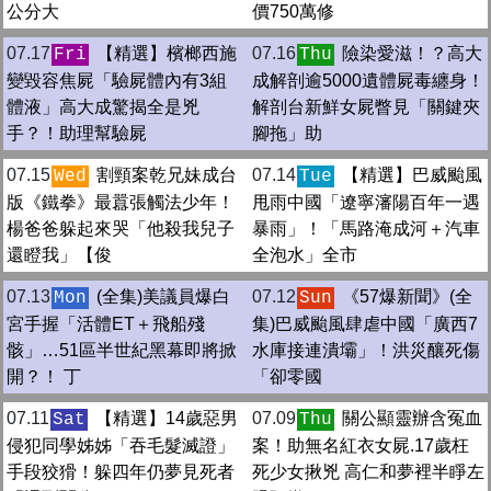
公分大
價750萬修
07.17
【精選】檳榔西施
07.16
險染愛滋！？高大
Fri
Thu
變毀容焦屍「驗屍體內有3組
成解剖逾5000遺體屍毒纏身！
體液」高大成驚揭全是兇
解剖台新鮮女屍瞥見「關鍵夾
手？！助理幫驗屍
腳拖」助
07.15
割頸案乾兄妹成台
07.14
【精選】巴威颱風
Wed
Tue
版《鐵拳》最囂張觸法少年！
甩雨中國「遼寧瀋陽百年一遇
楊爸爸躲起來哭「他殺我兒子
暴雨」！「馬路淹成河＋汽車
還瞪我」【俊
全泡水」全市
07.13
(全集)美議員爆白
07.12
《57爆新聞》(全
Mon
Sun
宮手握「活體ET＋飛船殘
集)巴威颱風肆虐中國「廣西7
骸」…51區半世紀黑幕即將掀
水庫接連潰壩」！洪災釀死傷
開？！ 丁
「卻零國
07.11
【精選】14歲惡男
07.09
關公顯靈辦含冤血
Sat
Thu
侵犯同學姊姊「吞毛髮滅證」
案！助無名紅衣女屍.17歲枉
手段狡猾！躲四年仍夢見死者
死少女揪兇 高仁和夢裡半睜左