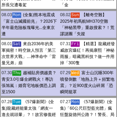
所長兒遭毒駕
「金
08.03
(全集)熊本地震成
08.02
【離奇空難】
Mon
Sun
「富士山滅國前兆」？2026下
2025年初馬航MH370空難
半年最危險板塊曝光...全東京
「神秘黑帶」重啟搜索？！荒
遭
謬謎團「失蹤
08.01
來自2036年的美
07.31
【精選】龍藏經發
Sat
Fri
軍揭密！時空旅人預言「第三
威故宮爆紅！再揭康熙「神秘
次世界大戰」…神準命中「雷
雨服」暗藏黑科技？做一件用
曼兄弟」崩
掉「300隻
07.30
越補貼房價越貴？
07.29
富士山沉睡300年
Thu
Wed
青安3.0引爆全網戰火！專訪
噴發倒數「地熱上升＋頻繁地
張旭嵐：婚育宅地板價恐上調
震」？近900度火山碎屑「恐
至1500
瞬間籠罩
07.28
《57爆新聞》(全
07.27
《57爆新聞》(全
Tue
Mon
集)龍藏經能量太強「網友一
集)「60公尺巨型藍光體」瘋
進去就頭暈」？！故宮修復經
狂盤旋德州公路？！警長、局