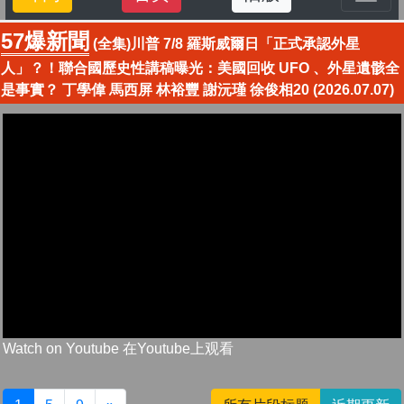
57爆新聞
(全集)川普 7/8 羅斯威爾日「正式承認外星
人」？！聯合國歷史性講稿曝光：美國回收 UFO 、外星遺骸全
是事實？ 丁學偉 馬西屏 林裕豐 謝沅瑾 徐俊相20 (2026.07.07)
Watch on Youtube 在Youtube上观看