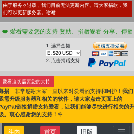
由于服务器过载，我们目前无法更新内容。请大家捐款，我
们可以更新服务器。谢谢！
 愛看需要您的支持 贊助、捐贈愛看 分享、傳播愛看 
1. 选择金额
2. 点击捐赠支持
爱看迫切需要您的支持
募捐
：非常感谢大家一直以来对爱看的支持和呵护！
我们
亟需升级服务器和相关的软件，请大家点击页面上的
PayPal链接捐赠支持爱看，让我们能够尽快进行相关的
级。衷心感谢您的支持！
🌹
斗内
首页
旧版