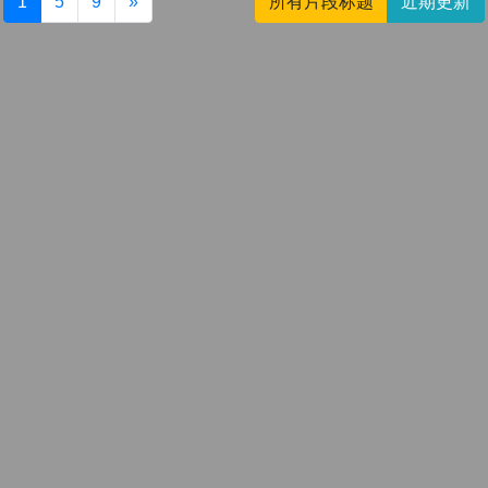
1
5
9
»
所有片段标题
近期更新