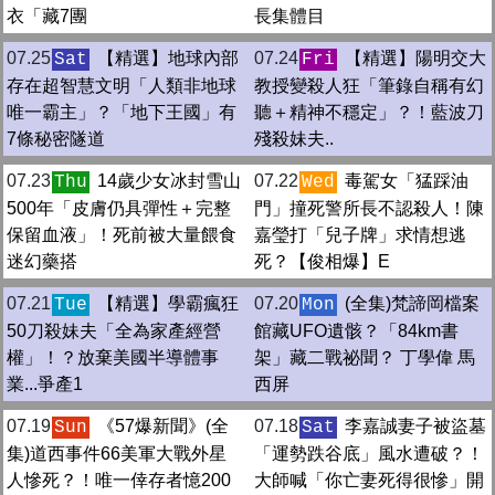
衣「藏7團
長集體目
07.25
【精選】地球內部
07.24
【精選】陽明交大
Sat
Fri
存在超智慧文明「人類非地球
教授變殺人狂「筆錄自稱有幻
唯一霸主」？「地下王國」有
聽＋精神不穩定」？！藍波刀
7條秘密隧道
殘殺妹夫..
07.23
14歲少女冰封雪山
07.22
毒駕女「猛踩油
Thu
Wed
500年「皮膚仍具彈性＋完整
門」撞死警所長不認殺人！陳
保留血液」！死前被大量餵食
嘉瑩打「兒子牌」求情想逃
迷幻藥搭
死？【俊相爆】E
07.21
【精選】學霸瘋狂
07.20
(全集)梵諦岡檔案
Tue
Mon
50刀殺妹夫「全為家產經營
館藏UFO遺骸？「84km書
權」！？放棄美國半導體事
架」藏二戰祕聞？ 丁學偉 馬
業...爭產1
西屏
07.19
《57爆新聞》(全
07.18
李嘉誠妻子被盜墓
Sun
Sat
集)道西事件66美軍大戰外星
「運勢跌谷底」風水遭破？！
人慘死？！唯一倖存者憶200
大師喊「你亡妻死得很慘」開