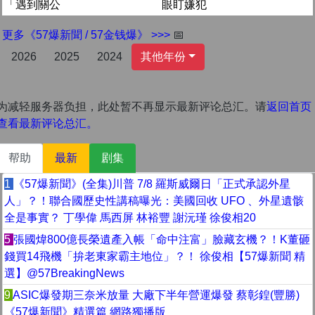
「遇到關公
眼盯嫌犯
更多《57爆新聞 / 57金钱爆》 >>>
📅
2026
2025
2024
其他年份
为减轻服务器负担，此处暂不再显示最新评论总汇。请
返回首页
查看最新评论总汇。
帮助
最新
剧集
1
《57爆新聞》(全集)川普 7/8 羅斯威爾日「正式承認外星
人」？！聯合國歷史性講稿曝光：美國回收 UFO 、外星遺骸
全是事實？ 丁學偉 馬西屏 林裕豐 謝沅瑾 徐俊相20
5
張國煒800億長榮遺產入帳「命中注富」臉藏玄機？！K董砸
錢買14飛機「拚老東家霸主地位」？！ 徐俊相【57爆新聞 精
選】‪@57BreakingNews
9
ASIC爆發期三奈米放量 大廠下半年營運爆發 蔡彰鍠(豐勝)
《57爆新聞》精選篇 網路獨播版