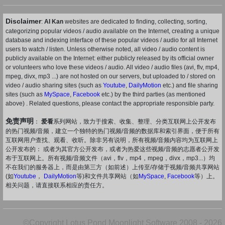
Disclaimer
:
AI Kan
websites are dedicated to finding, collecting, sorting,
categorizing popular videos / audio available on the Internet, creating a unique
database and indexing interface of these popular videos / audio for all Internet
users to watch / listen. Unless otherwise noted, all video / audio content is
publicly available on the Internet: either publicly released by its official owner
or volunteers who love these videos / audio. All video / audio files (avi, flv, mp4,
mpeg, divx, mp3 ...) are not hosted on our servers, but uploaded to / stored on
video / audio sharing sites (such as
Youtube
,
DailyMotion
etc.) and file sharing
sites (such as
MySpace
,
Facebook
etc.) by the third parties (as mentioned
above) . Related questions, please contact the appropriate responsible party.
免责声明
：
爱看
系列网站，致力于搜索、收集、整理、分类互联网上公开发布
的热门视频/音频，建立一个独特的热门视频/音频的数据库和索引界面，便于所有
互联网用户查找、观看、收听。除非另有说明，所有视频/音频内容均为互联网上
公开发布的： 或者为其官方公开发布，或者为热爱这些视频/音频的志愿者公开发
布于互联网上。所有视频/音频文件（avi，flv，mp4，mpeg，divx，mp3...）均
不在我们的服务器上，而是由第三方（如前述）上传至/存储于视频/音频共享网站
(如
Youtube
，
DailyMotion
等)和文件共享网站（如
MySpace
,
Facebook
等）上。
相关问题，请直接联系相应的责任方。
©Copyright Lotus Pond Moonlight Software 2008 - 2026