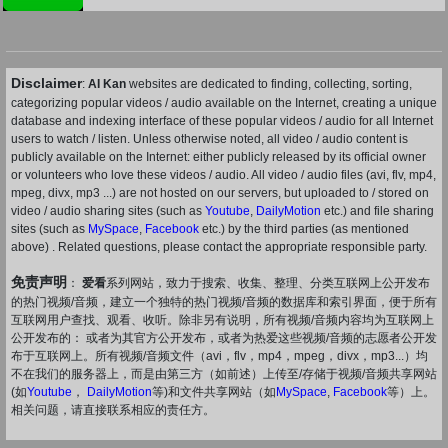
Disclaimer
:
AI Kan
websites are dedicated to finding, collecting, sorting,
categorizing popular videos / audio available on the Internet, creating a unique
database and indexing interface of these popular videos / audio for all Internet
users to watch / listen. Unless otherwise noted, all video / audio content is
publicly available on the Internet: either publicly released by its official owner
or volunteers who love these videos / audio. All video / audio files (avi, flv, mp4,
mpeg, divx, mp3 ...) are not hosted on our servers, but uploaded to / stored on
video / audio sharing sites (such as
Youtube
,
DailyMotion
etc.) and file sharing
sites (such as
MySpace
,
Facebook
etc.) by the third parties (as mentioned
above) . Related questions, please contact the appropriate responsible party.
免责声明
：
爱看
系列网站，致力于搜索、收集、整理、分类互联网上公开发布
的热门视频/音频，建立一个独特的热门视频/音频的数据库和索引界面，便于所有
互联网用户查找、观看、收听。除非另有说明，所有视频/音频内容均为互联网上
公开发布的： 或者为其官方公开发布，或者为热爱这些视频/音频的志愿者公开发
布于互联网上。所有视频/音频文件（avi，flv，mp4，mpeg，divx，mp3...）均
不在我们的服务器上，而是由第三方（如前述）上传至/存储于视频/音频共享网站
(如
Youtube
，
DailyMotion
等)和文件共享网站（如
MySpace
,
Facebook
等）上。
相关问题，请直接联系相应的责任方。