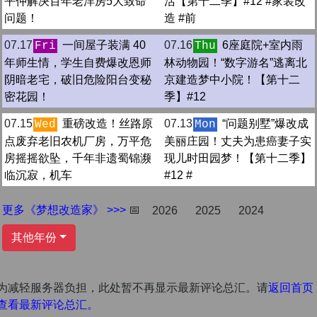
平仲解决百年老洋房5大致命
活【第十二季】#12 #家装改
问题！
造 #前
07.17
一间屋子装满 40
07.16
6座庭院+室内雨
Fri
Thu
年师生情，学生自费爆改恩师
林动物园！“数字游名”逃离北
阴暗老宅，破旧危险阳台变秘
京建造梦中小院！【第十二
密花园！
季】#12
07.15
重磅改造！丝路原
07.13
“问题别墅”爆改成
Wed
Mon
点废弃老旧农机厂房，万平危
美丽庄园！丈夫为患癌妻子实
房摇摇欲坠，千年非遗蜀锦濒
现儿时田园梦！【第十二季】
临沉寂，机车
#12 #
更多《梦想改造家》 >>>
📅
2026
2025
2024
其他年份
为减轻服务器负担，此处暂不再显示最新评论总汇。请
返回首页
查看最新评论总汇。