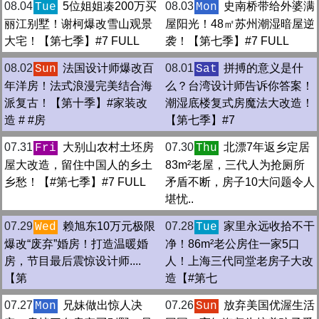
08.04
5位姐姐凑200万买
08.03
史南桥带给外婆满
Tue
Mon
丽江别墅！谢柯爆改雪山观景
屋阳光！48㎡苏州潮湿暗屋逆
大宅！【第七季】#7 FULL
袭！【第七季】#7 FULL
08.02
法国设计师爆改百
08.01
拼搏的意义是什
Sun
Sat
年洋房！法式浪漫完美结合海
么？台湾设计师告诉你答案！
派复古！【第十季】#家装改
潮湿底楼复式房魔法大改造！
造 # #房
【第七季】#7
07.31
大别山农村土坯房
07.30
北漂7年返乡定居
Fri
Thu
屋大改造，留住中国人的乡土
83m²老屋，三代人为抢厕所
乡愁！【#第七季】#7 FULL
矛盾不断，房子10大问题令人
堪忧..
07.29
赖旭东10万元极限
07.28
家里永远收拾不干
Wed
Tue
爆改“废弃”婚房！打造温暖婚
净！86m²老公房住一家5口
房，节目最后震惊设计师....
人！上海三代同堂老房子大改
【第
造【#第七
07.27
兄妹做出惊人决
07.26
放弃美国优渥生活
Mon
Sun