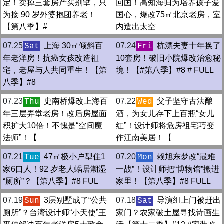
定！卖掉三套房产买别墅，只
回国！高知海归为培养孩子爱
为接 90 岁外婆抱团养老！
国心，爆改75㎡北京老房，室
【第八季】#
内造出太空
07.25
上海 30㎡倾斜百
07.24
杭漂夫妻十年换了
Sat
Fri
年老洋房！抗癌女孩改造祖
10套房！破旧小院爆改治愈秘
宅，老屋与人共同重生！【第
境！【#第八季】#8 # FULL
八季】#8
07.23
史南桥爆改上海百
07.22
父子坚守古法酿
Thu
Wed
年三层弄堂老房！改后房屋面
酒，为女儿存下上百瓶“女儿
积扩大10倍！不愧是“空间魔
红”！设计师将危房祖宅巧变
法师”！【
作江南美居！【
07.21
47㎡极小户型住1
07.20
赖旭东梦改“最难
Tue
Mon
家6口人！92 岁老人蜗居潮湿
一战”！设计师把“博物馆”搬进
“厕所”？【第八季】#8 FUL
家里！【第八季】#8 FULL
07.19
3层别墅成了“公共
07.18
导演组上门被赶出
Sun
Sat
厕所”？台湾设计师“小天使”王
家门？农家破土屋寻找诗画生