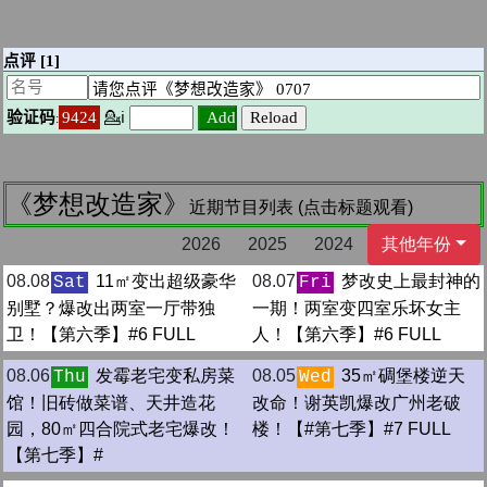
《梦想改造家》
近期节目列表 (点击标题观看)
2026
2025
2024
其他年份
08.08
11㎡变出超级豪华
08.07
梦改史上最封神的
Sat
Fri
别墅？爆改出两室一厅带独
一期！两室变四室乐坏女主
卫！【第六季】#6 FULL
人！【第六季】#6 FULL
08.06
发霉老宅变私房菜
08.05
35㎡碉堡楼逆天
Thu
Wed
馆！旧砖做菜谱、天井造花
改命！谢英凯爆改广州老破
园，80㎡四合院式老宅爆改！
楼！【#第七季】#7 FULL
【第七季】#