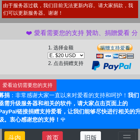
由于服务器过载，我们目前无法更新内容。请大家捐款，我
们可以更新服务器。谢谢！
❤️ 愛看需要您的支持 贊助、捐贈愛看 分享
1. 选择金额
2. 点击捐赠支持
爱看迫切需要您的支持
募捐
：非常感谢大家一直以来对爱看的支持和呵护！
我们
亟需升级服务器和相关的软件，请大家点击页面上的
PayPal链接捐赠支持爱看，让我们能够尽快进行相关的
级。衷心感谢您的支持！
🌹
斗内
首页
旧版