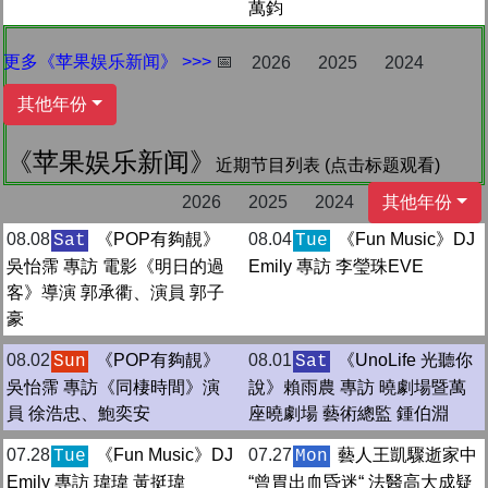
萬鈞
更多《苹果娱乐新闻》 >>>
📅
2026
2025
2024
其他年份
《苹果娱乐新闻》
近期节目列表 (点击标题观看)
2026
2025
2024
其他年份
08.08
《POP有夠靚》
08.04
《Fun Music》DJ
Sat
Tue
吳怡霈 專訪 電影《明日的過
Emily 專訪 李瑩珠EVE
客》導演 郭承衢、演員 郭子
豪
08.02
《POP有夠靚》
08.01
《UnoLife 光聽你
Sun
Sat
吳怡霈 專訪《同棲時間》演
說》賴雨農 專訪 曉劇場暨萬
員 徐浩忠、鮑奕安
座曉劇場 藝術總監 鍾伯淵
07.28
《Fun Music》DJ
07.27
藝人王凱驟逝家中
Tue
Mon
Emily 專訪 瑋瑋 黃挺瑋
“曾胃出血昏迷“ 法醫高大成疑