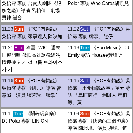
吳怡霈 專訪 台南人劇團《服
Polar 專訪 Who Cares胡凱兒
妖之鑑》導演 呂柏伸、劇場
男神 崔台
11.23
《POP有夠靚》
11.22
《POP有夠靚》吳
Sun
Sat
吳怡霈 專訪 家事達人 陳映如
怡霈 專訪 韓森、熊仔
11.21
韓團TWICE週末
11.18
《Fun Music》DJ
Fri
Tue
世運開唱 飛抵高雄眾粉絲熱
Emily 專訪 Haezee黃瑋昕
情迎接 인기 걸그룹 트와이스
가 가
11.16
《POP有夠靚》
11.15
《POP有夠靚》吳
Sun
Sat
吳怡霈 專訪《釧兒》導演 曾
怡霈「用食物說故事」單元 專
慧誠、演員 張芳瑜、張擎佳
訪 「島匠商行」創辦人 黃桐
巖、黃
11.11
《鬧著玩音樂》
11.09
《POP有夠靚》吳
Tue
Sun
DJ Polar 專訪 LINION
怡霈 專訪《快弟的三個包裹》
導演 陳昶旭、演員 胖球、鎮