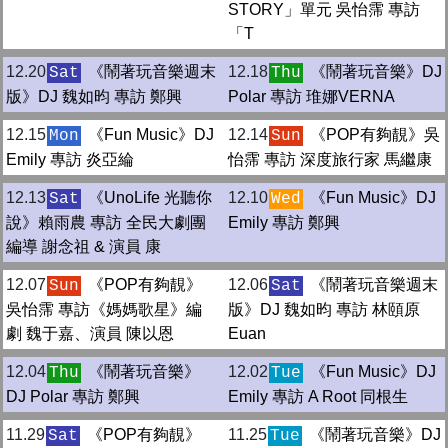
STORY」單元 吳怡霈 專訪
「T
12.20
《鬧著玩音樂週末
12.18
《鬧著玩音樂》DJ
Sat
Thu
版》DJ 魏如昀 專訪 鄭興
Polar 專訪 琟娜VERNA
12.15
《Fun Music》DJ
12.14
《POP有夠靚》吳
Mon
Sun
Emily 專訪 炎亞綸
怡霈 專訪 深度旅行家 馬繼康
12.13
《UnoLife 光聽你
12.10
《Fun Music》DJ
Sat
Wed
說》賴雨農 專訪 全民大劇團
Emily 專訪 鄭興
編導 謝念祖 & 演員 康
12.07
《POP有夠靚》
12.06
《鬧著玩音樂週末
Sun
Sat
吳怡霈 專訪《媽媽歌星》編
版》DJ 魏如昀 專訪 林頤原
劇 魏于嘉、演員 陳以恩
Euan
12.04
《鬧著玩音樂》
12.02
《Fun Music》DJ
Thu
Tue
DJ Polar 專訪 鄭興
Emily 專訪 A Root 同根生
11.29
《POP有夠靚》
11.25
《鬧著玩音樂》DJ
Sat
Tue