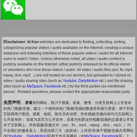
Disclaimer
:
AI Kan
websites are dedicated to finding, collecting, sorting,
categorizing popular videos / audio available on the Internet, creating a unique
database and indexing interface of these popular videos / audio for all Internet
users to watch / listen. Unless otherwise noted, all video / audio content is
publicly available on the Internet: either publicly released by its official owner
or volunteers who love these videos / audio. All video / audio files (avi, flv, mp4,
mpeg, divx, mp3 ...) are not hosted on our servers, but uploaded to / stored on
video / audio sharing sites (such as
Youtube
,
DailyMotion
etc.) and file sharing
sites (such as
MySpace
,
Facebook
etc.) by the third parties (as mentioned
above) . Related questions, please contact the appropriate responsible party.
免责声明
：
爱看
系列网站，致力于搜索、收集、整理、分类互联网上公开发布
的热门视频/音频，建立一个独特的热门视频/音频的数据库和索引界面，便于所有
互联网用户查找、观看、收听。除非另有说明，所有视频/音频内容均为互联网上
公开发布的： 或者为其官方公开发布，或者为热爱这些视频/音频的志愿者公开发
布于互联网上。所有视频/音频文件（avi，flv，mp4，mpeg，divx，mp3...）均
不在我们的服务器上，而是由第三方（如前述）上传至/存储于视频/音频共享网站
(如
Youtube
，
DailyMotion
等)和文件共享网站（如
MySpace
,
Facebook
等）上。