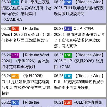
06.30
FULL乘风之夜观
06.29
【Ride the Wind】
Tue
Mon
演区机位庄法安崎张月听《做
2026 FULL联动企划谢楠深夜
自己的光》感动落泪
误闯张月淡淡房间
《CAMERA
06.28
【Ride the
06.27
CLIP《乘风
Sun
Sat
Wind】2026 特别企划：姐姐
2026》曾沛慈清唱杀伤力太强
们各有名场面 王濛爆梗曾沛
了！庄法直接被唱起鸡皮疙
瘩，两人真挚
06.26
【Ride the Wind
06.25
【Ride the Wind】
Fri
Thu
2026】《乘风2026》曾沛慈
2026 CLIP《乘风2026》张月
点评范玮琪全场欢呼
团《CAM
06.24
《乘风2026》
06.23
【Ride the Wind】
Wed
Tue
FULL是姐姐呀第17期陈瑶舞
FULL加更版第9期唐艺昕展示
台复盘 在线模仿“美羊羊”甜度
舞蹈李小冉直呼好难
超标
06.22
【Ride the
06.21
FULL预热直播第
Mon
Sun