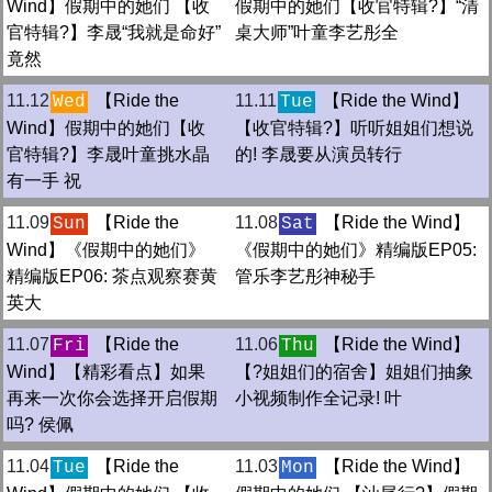
Wind】假期中的她们 【收
假期中的她们【收官特辑?】“清
官特辑?】李晟“我就是命好”
桌大师”叶童李艺彤全
竟然
11.12
【Ride the
11.11
【Ride the Wind】
Wed
Tue
Wind】假期中的她们【收
【收官特辑?】听听姐姐们想说
官特辑?】李晟叶童挑水晶
的! 李晟要从演员转行
有一手 祝
11.09
【Ride the
11.08
【Ride the Wind】
Sun
Sat
Wind】《假期中的她们》
《假期中的她们》精编版EP05:
精编版EP06: 茶点观察赛黄
管乐李艺彤神秘手
英大
11.07
【Ride the
11.06
【Ride the Wind】
Fri
Thu
Wind】【精彩看点】如果
【?姐姐们的宿舍】姐姐们抽象
再来一次你会选择开启假期
小视频制作全记录! 叶
吗? 侯佩
11.04
【Ride the
11.03
【Ride the Wind】
Tue
Mon