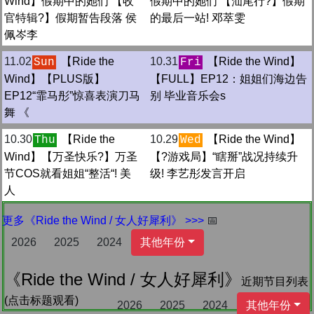
Wind】假期中的她们 【收
假期中的她们 【汕尾行?】假期
官特辑?】假期暂告段落 侯
的最后一站! 邓萃雯
佩岑李
11.02
【Ride the
10.31
【Ride the Wind】
Sun
Fri
Wind】【PLUS版】
【FULL】EP12：姐姐们海边告
EP12“霏马彤”惊喜表演刀马
别 毕业音乐会s
舞 《
10.30
【Ride the
10.29
【Ride the Wind】
Thu
Wed
Wind】【万圣快乐?】万圣
【?游戏局】“瞎掰”战况持续升
节COS就看姐姐“整活“! 美
级! 李艺彤发言开启
人
更多《Ride the Wind / 女人好犀利》 >>>
📅
2026
2025
2024
其他年份
《Ride the Wind / 女人好犀利》
近期节目列表
(点击标题观看)
2026
2025
2024
其他年份