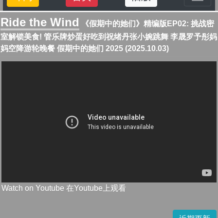
Ride the Wind
《假期中的她们》精编版EP02: 挑战密
室解锁美食! 管乐牌炒蛋好吃到祝绪丹张小婉跳舞 李晟罗予彤妈
妈空降游轮晚餐 假期中的她们 2025 (2025.10.03)
Watch on Youtube 在Youtube上观看