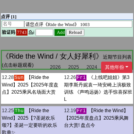
《Ride the Wind / 女人好犀利》
近期节目列表
(点击标题观看)
2026
2025
2024
其他年份
12.28
【Ride the
12.26
《上线吧姐姐》第3
Sun
Fri
Wind】2025【2025年度盘
期李斯丹妮袁一琦安崎上演极致
点】2025乘风名场面大赏
训练 《声鸣远扬》选手惊喜探班
L
12.25
【Ride the
12.19
【Ride the Wind】
Thu
Fri
Wind】2025【?圣诞欢乐
【2025年度盘点】2025乘风舞
颂?】圣诞一定要听的欢乐
台大赏! 盘点今
歌单✨