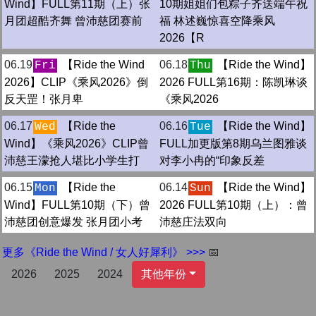
Wind】FULL第11期（上）张
10期姐姐们包粽子齐送端午祝
月团超酷齐舞 曾沛慈团赛前
福 林述巍惊喜空降乘风
2026【R
06.19
【Ride the Wind
06.18
【Ride the Wind】
Fri
Thu
2026】CLIP《乘风2026》倒
2026 FULL第16期：陈凯琳谈
反天罡！张月卑
《乘风2026
06.17
【Ride the
06.16
【Ride the Wind】
Wed
Tue
Wind】《乘风2026》CLIP曾
FULL加更版第8期乌兰图雅谈
沛慈王濛抢人堪比小学生打
对李小冉的“印象反差
06.15
【Ride the
06.14
【Ride the Wind】
Mon
Sun
Wind】FULL第10期（下）曾
2026 FULL第10期（上）：曾
沛慈团创意爆发 张月团小考
沛慈庄法双向
更多《Ride the Wind / 女人好犀利》 >>>
📅
2026
2025
2024
其他年份