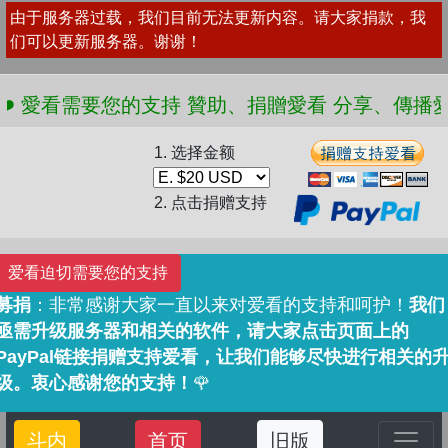
由于服务器过载，我们目前无法更新内容。请大家捐款，我
们可以更新服务器。谢谢！
愛看需要您的支持 贊助、捐贈愛看 分享、傳播愛看 ❤️
1. 选择金额
2. 点击捐赠支持
爱看迫切需要您的支持
募捐
：非常感谢大家一直以来对爱看的支持和呵护！
我们
亟需升级服务器和相关的软件，请大家点击页面上的
PayPal链接捐赠支持爱看，让我们能够尽快进行相关的
级。衷心感谢您的支持！
🌹
斗内
首页
旧版