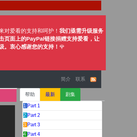
来对爱看的支持和呵护！
我们亟需升级服务
页面上的PayPal链接捐赠支持爱看，让
级。衷心感谢您的支持！
🌹
简介
联系
帮助
最新
剧集
1
Part 1
2
Part 2
3
Part 3
4
Part 4