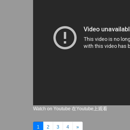
Watch on Youtube 在Youtube上观看
1
2
3
4
»