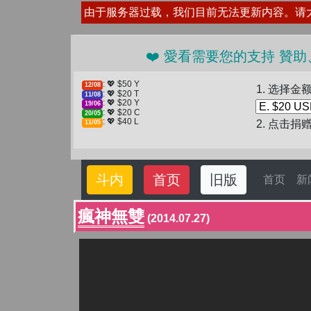
由于服务器过载，我们目前无法更新内容。请
❤️ 愛看需要您的支持 贊助、
: 💖 $50 Y
12/08
1. 选择金
: 💖 $20 T
11/08
: 💖 $20 Y
19/06
: 💖 $20 C
20/05
: 💖 $40 L
2. 点击捐
11/05
斗内
首页
旧版
首页
新
瘋神無雙
(2014.07.27)