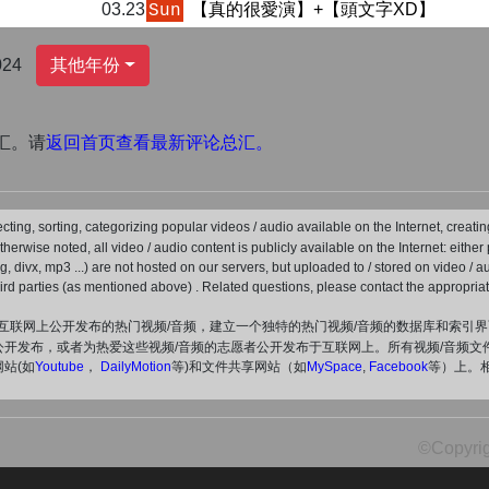
03.23
【真的很愛演】+【頭文字XD】
Sun
024
其他年份
汇。请
返回首页查看最新评论总汇。
ecting, sorting, categorizing popular videos / audio available on the Internet, crea
 otherwise noted, all video / audio content is publicly available on the Internet: eithe
peg, divx, mp3 ...) are not hosted on our servers, but uploaded to / stored on video / 
hird parties (as mentioned above) . Related questions, please contact the appropriat
互联网上公开发布的热门视频/音频，建立一个独特的热门视频/音频的数据库和索引
布，或者为热爱这些视频/音频的志愿者公开发布于互联网上。所有视频/音频文件（avi，f
站(如
Youtube
，
DailyMotion
等)和文件共享网站（如
MySpace
,
Facebook
等）上。
©Copyrig