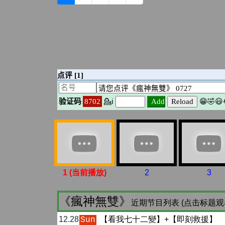
1 (当前播放)
2
3
《瘋神無雙》
近期节目列表 (点击标题观
12.28
【看我七十二變】+【即刻救援】
Sun