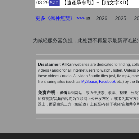
03.29
【遺產爭奪戰】+【頭文字XD】
Sat
更多《瘋神無雙》 >>>
📅
2026
2025
2
为减轻服务器负担，此处暂不再显示最新评论总
Disclaimer
:
AI Kan
websites are dedicated to finding, coll
videos / audio for all Internet users to watch / listen. Unless
these videos / audio. All video / audio files (avi, flv, mp4, m
file sharing sites (such as
MySpace
,
Facebook
etc.) by the t
免责声明
：
爱看
系列网站，致力于搜索、收集、整理、分类
所有视频/音频内容均为互联网上公开发布的： 或者为其官方公开发
器上，而是由第三方（如前述）上传至/存储于视频/音频共享网