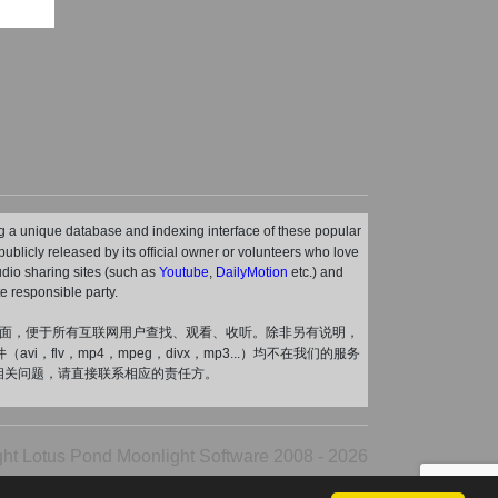
ting a unique database and indexing interface of these popular
r publicly released by its official owner or volunteers who love
audio sharing sites (such as
Youtube
,
DailyMotion
etc.) and
e responsible party.
界面，便于所有互联网用户查找、观看、收听。除非另有说明，
lv，mp4，mpeg，divx，mp3...）均不在我们的服务
相关问题，请直接联系相应的责任方。
ht Lotus Pond Moonlight Software 2008 - 2026