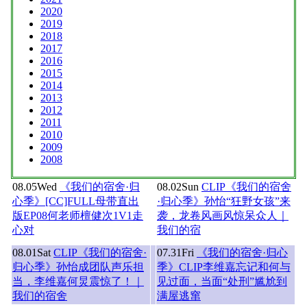
2020
2019
2018
2017
2016
2015
2014
2013
2012
2011
2010
2009
2008
08.05
Wed
《我们的宿舍·归
08.02
Sun
CLIP《我们的宿舍
心季》[CC]FULL母带直出
·归心季》孙怡“狂野女孩”来
版EP08何老师檀健次1V1走
袭，龙卷风画风惊呆众人｜
心对
我们的宿
08.01
Sat
CLIP《我们的宿舍·
07.31
Fri
《我们的宿舍·归心
归心季》孙怡成团队声乐担
季》CLIP李维嘉忘记和何与
当，李维嘉何炅震惊了！｜
见过面，当面“处刑”尴尬到
我们的宿舍
满屋逃窜