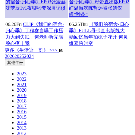
的宿舍·归心季》EP03张凌赫
舍·归心季》母带直出版EP02
沈梦辰1v1夜聊秒变深度访谈
红温游戏陈哲远被张婧仪
瞪“秒怂”
06.26
Fri
CLIP《我们的宿舍·
06.25
Thu
《我们的宿舍·归心
归心季》丁程鑫自曝工作压
季》FULL母带直出版魏大
力大到失眠，何老师听完满
勋回忆当年拍栀子花开 何炅
脸心疼｜我
维嘉跨时空
更多《生活这一刻》 >>>
📅
2026
2025
2024
其他年份
2023
2022
2021
2020
2019
2018
2017
2016
2015
2014
2013
2012