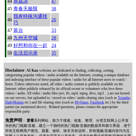
44
杀寇决
47
45
青春无极限
38
我有特殊沟通技
46
26
巧
47
装台
33
48
九州天空城
28
49
好想和你在一起
24
50
生活启示录
35
Disclaimer
:
AI Kan
websites are dedicated to finding, collecting, sorting,
categorizing popular videos / audio available on the Internet, creating a unique database
and indexing interface of these popular videos / audio for all Internet users to watch /
listen. Unless otherwise noted, all video / audio content is publicly available on the
Internet: either publicly released by its official owner or volunteers who love these
videos / audio. All video / audio files (avi, flv, mp4, mpeg, divx, mp3 ...) are not hosted
on our servers, but uploaded to / stored on video / audio sharing sites (such as
Youtube
,
DailyMotion
etc.) and file sharing sites (such as
MySpace
,
Facebook
etc.) by the third
parties (as mentioned above) . Related questions, please contact the appropriate
responsible party.
免责声明
：
爱看
系列网站，致力于搜索、收集、整理、分类互联网上公开发
布的热门视频/音频，建立一个独特的热门视频/音频的数据库和索引界面，便于
所有互联网用户查找、观看、收听。除非另有说明，所有视频/音频内容均为互
联网上公开发布的： 或者为其官方公开发布，或者为热爱这些视频/音频的志愿