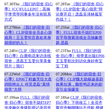
07.30
Thu
《我们的宿舍·归心
07.28
Tue
《我们的宿舍·归心
季》[CC]FULLEP07：高瀚
季》CLIP宿舍“真心假意”辩
宇李雪琴同事多年没有联系
论赛开启！丞磊吴泽林孤军
方式
作战？｜
07.27
Mon
《我们的宿舍·归
07.25
Sat
《我们的宿舍·归心
心季》CLIP宿舍全员走心游
季》FULL宿舍不熄灯EP09
戏局！王玉雯坦言喜欢本身
首字母搜索游戏全员抽象答
就很好的人！
题 丞磊
07.24
Fri
CLIP《我们的宿舍·
07.23
Thu
FULL《我们的宿
归心季》白鹿电话来访连线
舍·归心季》母带直出版EP06
宿舍，丞磊王玉雯分享美食
王玉雯初次到访化身好奇宝
照片｜我们
宝 丁程
07.22
Wed
《我们的宿舍·归
07.20
Mon
《我们的宿舍·归
心季》EP06丁程鑫烹饪大盘
心季》CLIP魏大勋杨迪喜剧
鸡惊艳众人 何炅丞磊“真情
效果拉满，魏哲鸣迟来的剧
假意”大辩
宣引全场爆笑
07.19
Sun
FULL《我们的宿
07.18
Sat
CLIP《我们的宿舍·
舍·归心季》宿舍不熄灯EP7
归心季》下班收工！全员齐
张凌赫化身摄影师记录宿舍
聚宿舍畅聊嗨玩不停歇 檀健