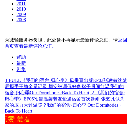
2011
2010
2009
2008
为减轻服务器负担，此处暂不再显示最新评论总汇。请
返回
首页查看最新评论总汇。
帮助
最新
剧集
1
FULL《我们的宿舍·归心季》母带直出版EP03张凌赫沈梦
辰握手王勉全景记录 颜安被调侃好多褶子瞬间红温我们的
宿舍·归心季Our Dormitories·Back To Heart
2
《我们的宿舍·
归心季》EP05预告温馨老友聚遇宿舍首次暴雨 张艺凡认为
家的压力大过温暖？我们的宿舍·归心季 Our Dormitories ·
Back To Heart
点赞 爱看