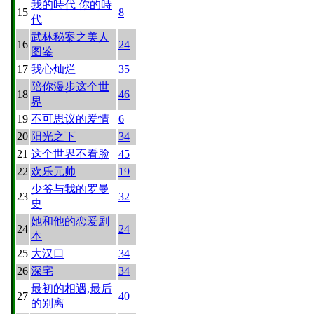
我的時代 你的時
15
8
代
武林秘案之美人
16
24
图鉴
17
我心灿烂
35
陪你漫步这个世
18
46
界
19
不可思议的爱情
6
20
阳光之下
34
21
这个世界不看脸
45
22
欢乐元帅
19
少爷与我的罗曼
23
32
史
她和他的恋爱剧
24
24
本
25
大汉口
34
26
深宅
34
最初的相遇,最后
27
40
的别离