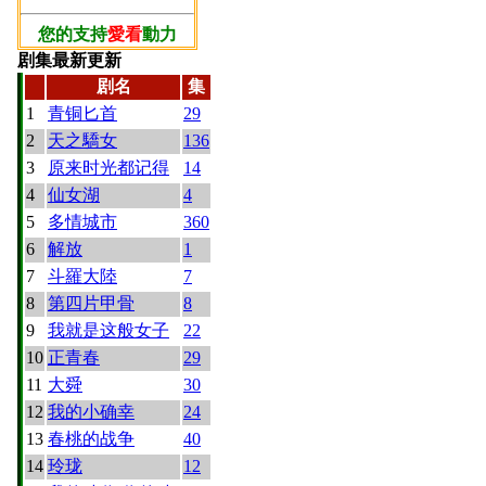
您的支持
愛看
動力
剧集最新更新
剧名
集
1
青铜匕首
29
2
天之驕女
136
3
原来时光都记得
14
4
仙女湖
4
5
多情城市
360
6
解放
1
7
斗羅大陸
7
8
第四片甲骨
8
9
我就是这般女子
22
10
正青春
29
11
大舜
30
12
我的小确幸
24
13
春桃的战争
40
14
玲珑
12