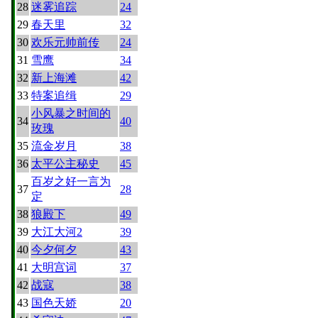
28
迷雾追踪
24
29
春天里
32
30
欢乐元帅前传
24
31
雪鹰
34
32
新上海滩
42
33
特案追缉
29
小风暴之时间的
34
40
玫瑰
35
流金岁月
38
36
太平公主秘史
45
百岁之好一言为
37
28
定
38
狼殿下
49
39
大江大河2
39
40
今夕何夕
43
41
大明宫词
37
42
战寇
38
43
国色天娇
20