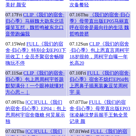
美好 颜安
次备餐轻
07.17
Fri
CLIP《我们的宿舍·
07.16
Thu
《我们的宿舍·归心
归心季》马丽魏大勋东北话
季》母带直出版EP05马丽直
爆笑互怼，魏哲鸣被东北口
呼在宿舍是最向往的生活 魏
音带跑偏我
哲鸣曾挤
07.15
Wed
FULL《我们的宿
07.12
Sun
CLIP《我们的宿舍
舍·归心季》特别企划EP03下
·归心季》包上恩直言周柯宇
班收工！全员齐聚宿舍畅聊
18岁很帅，周柯宇自曝一年
嗨玩不停
长高20
07.11
Sat
CLIP《我们的宿舍·
07.10
Fri
FULL《我们的宿舍·
归心季》包上恩周柯宇答题
归心季》宿舍不熄灯EP04包
默契满分！一个眼神就懂对
上恩鼻子插葱装象逗笑周柯
方心思～｜
宇 吴
07.09
Thu
[CC]FULL《我们
07.07
Tue
FULL《我们的宿
的宿舍·归心季》EP04：包上
舍·归心季》母带直出版EP03
恩周柯宇宿舍撒糖 何炅展示
张凌赫沈梦辰握手王勉全景
独
记录 颜
07.02
Thu
[CC]FULL《我们
07.01
Wed
FULL《我们的宿