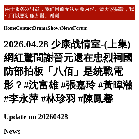
由于服务器过载，我们目前无法更新内容。请大家捐款，我
们可以更新服务器。谢谢！
Home
Contact
Drama
Shows
News
Forum
2026.04.28 少康战情室-(上集)
網紅驚問謝晉元還在忠烈祠國
防部拍板「八佰」是統戰電
影？#沈富雄 #張嘉玲 #黃暐瀚
#李永萍 #林珍羽 #陳鳳馨
Update on 20260428
News