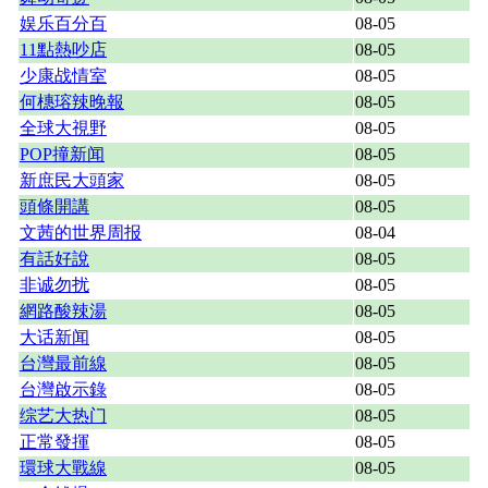
娱乐百分百
08-05
11點熱吵店
08-05
少康战情室
08-05
何橞瑢辣晚報
08-05
全球大視野
08-05
POP撞新闻
08-05
新庶民大頭家
08-05
頭條開講
08-05
文茜的世界周报
08-04
有話好說
08-05
非诚勿扰
08-05
網路酸辣湯
08-05
大话新闻
08-05
台灣最前線
08-05
台灣啟示錄
08-05
综艺大热门
08-05
正常發揮
08-05
環球大戰線
08-05