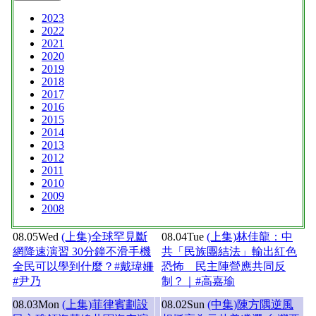
2023
2022
2021
2020
2019
2018
2017
2016
2015
2014
2013
2012
2011
2010
2009
2008
08.05
Wed
(上集)全球罕見斷
08.04
Tue
(上集)林佳龍：中
網降速演習 30分鐘不滑手機
共「民族團結法」輸出紅色
全民可以學到什麼？#戴瑋姍
恐怖 民主陣營應共同反
#尹乃
制？｜#高嘉瑜
08.03
Mon
(上集)菲律賓劃設
08.02
Sun
(中集)陳方隅逆風