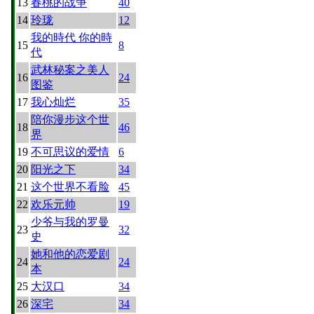
13
春桃的战争
40
14
玲珑
12
我的時代 你的時
15
8
代
武林秘案之美人
16
24
图鉴
17
我心灿烂
35
陪你漫步这个世
18
46
界
19
不可思议的爱情
6
20
阳光之下
34
21
这个世界不看脸
45
22
欢乐元帅
19
少爷与我的罗曼
23
32
史
她和他的恋爱剧
24
24
本
25
大汉口
34
26
深宅
34