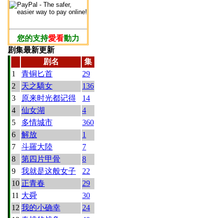
您的支持
愛看
動力
剧集最新更新
剧名
集
1
青铜匕首
29
2
天之驕女
136
3
原来时光都记得
14
4
仙女湖
4
5
多情城市
360
6
解放
1
7
斗羅大陸
7
8
第四片甲骨
8
9
我就是这般女子
22
10
正青春
29
11
大舜
30
12
我的小确幸
24