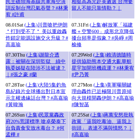
民主礁領海基線共軍海空演
相挺高為元赴美遴選 台灣要
訓反制台灣忍氣吞聲？#林秉
留人不能只靠情勒？｜
宥 #許甫
08.01
Sat
(上集)川普嗆把伊朗
07.31
Fri
(上集)解放軍「福建
＂打到受不了＂ 美以重啟轟
艦＋空警600」成形北京降低
炸鎖定能源設施交火升級？#
擾台頻率是假象？#吳崢 #周
高嘉瑜
榆修
07.30
Thu
(上集)謝龍介透
07.29
Wed
(上集)賴清德隨時
露：被關在深圳監獄 綠中
提供協助熊本交通大亂華航
執委姊疑在陸涉不法被逮？
星宇加開班機疏運？#林秉宥
｜#張之豪 #蘭
#尹乃菁
07.28
Tue
(上集)大陸5集釣魚
07.27
Mon
(上集)美軍曝關鍵
島紀錄片全球播出對日本宣
理由轟炸已近極限川普原傾
示主權邊緣話台灣？#高嘉瑜
向大規模開轟伊朗？#高嘉瑜
#黃暐瀚
#陳智菡
07.26
Sun
(上集)民眾黨轟政
07.25
Sat
(上集)蔣萬安怒批執
府20%荒謬標準 嗆卓榮泰下
政黨「逼我吃毒油、逼我上
台負責食安放水毒台？ #何
街頭」 表達不滿與憤怒？｜
孟樺 #
#高嘉瑜