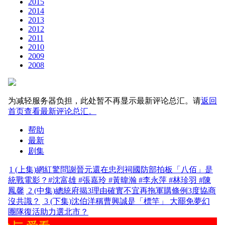
2015
2014
2013
2012
2011
2010
2009
2008
为减轻服务器负担，此处暂不再显示最新评论总汇。请
返回
首页查看最新评论总汇。
帮助
最新
剧集
1
(上集)網紅驚問謝晉元還在忠烈祠國防部拍板「八佰」是
統戰電影？#沈富雄 #張嘉玲 #黃暐瀚 #李永萍 #林珍羽 #陳
鳳馨
2
(中集)總統府揭3理由確實不宜再拖軍購條例3度協商
沒共識？
3
(下集)沈伯洋稱曹興誠是「標竿」 大罷免夢幻
團隊復活助力選北市？