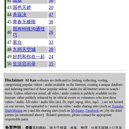
42
战寇
38
43
国色天娇
20
44
杀寇决
47
45
青春无极限
38
我有特殊沟通技
46
26
巧
47
装台
33
48
九州天空城
28
49
好想和你在一起
24
50
生活启示录
35
Disclaimer
:
AI Kan
websites are dedicated to finding, collecting, sorting,
categorizing popular videos / audio available on the Internet, creating a unique database
and indexing interface of these popular videos / audio for all Internet users to watch /
listen. Unless otherwise noted, all video / audio content is publicly available on the
Internet: either publicly released by its official owner or volunteers who love these
videos / audio. All video / audio files (avi, flv, mp4, mpeg, divx, mp3 ...) are not hosted
on our servers, but uploaded to / stored on video / audio sharing sites (such as
Youtube
,
DailyMotion
etc.) and file sharing sites (such as
MySpace
,
Facebook
etc.) by the third
parties (as mentioned above) . Related questions, please contact the appropriate
responsible party.
免责声明
：
爱看
系列网站，致力于搜索、收集、整理、分类互联网上公开发