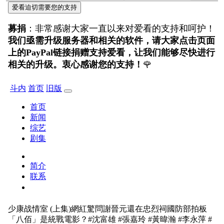
爱看迫切需要您的支持
募捐
：非常感谢大家一直以来对爱看的支持和呵护！
我们亟需升级服务器和相关的软件，请大家点击页面
上的PayPal链接捐赠支持爱看，让我们能够尽快进行
相关的升级。衷心感谢您的支持！
🌹
斗内
首页
旧版
首页
新闻
综艺
剧集
简介
联系
少康战情室
(上集)網紅驚問謝晉元還在忠烈祠國防部拍板
「八佰」是統戰電影？#沈富雄 #張嘉玲 #黃暐瀚 #李永萍 #