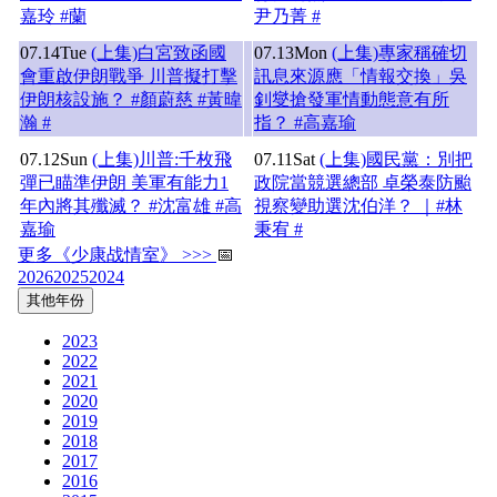
嘉玲 #蘭
尹乃菁 #
07.14
Tue
(上集)白宮致函國
07.13
Mon
(上集)專家稱確切
會重啟伊朗戰爭 川普擬打擊
訊息來源應「情報交換」吳
伊朗核設施？ #顏蔚慈 #黃暐
釗燮搶發軍情動態意有所
瀚 #
指？ #高嘉瑜
07.12
Sun
(上集)川普:千枚飛
07.11
Sat
(上集)國民黨：別把
彈已瞄準伊朗 美軍有能力1
政院當競選總部 卓榮泰防颱
年內將其殲滅？ #沈富雄 #高
視察變助選沈伯洋？ ｜#林
嘉瑜
秉宥 #
更多《少康战情室》 >>>
📅
2026
2025
2024
其他年份
2023
2022
2021
2020
2019
2018
2017
2016