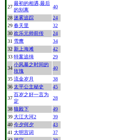
最初的相遇,最后
27
40
的别离
28
迷雾追踪
24
29
春天里
32
30
欢乐元帅前传
24
31
雪鹰
34
32
新上海滩
42
33
特案追缉
29
小风暴之时间的
34
40
玫瑰
35
流金岁月
38
36
太平公主秘史
45
百岁之好一言为
37
28
定
38
狼殿下
49
39
大江大河2
39
40
今夕何夕
43
41
大明宫词
37