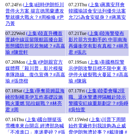
07.24
Fri
(上集)紐時伊朗拒川
07.23
Thu
(上集)蔣萬安拜會
普停火方案 揚言德黑蘭遭攻
韓國瑜談食安法列優先法案
擊就擴大戰火？#周榆修 #尹
允725為食安挺身？#蔣萬安
乃菁
07.22
Wed
(上集)陸直升機首
07.21
Tue
(上集)陸海警發布
度越中線逗留限航區擾台新
影片菲方先動手的 中菲南海
形態國防部視若無睹？#高嘉
再爆衝突有影有真相？#林亮
瑜 #陳世軒
君 #張志
07.20
Mon
(上集)伊朗親官方
07.19
Sun
(上集)美國務院警
媒體釋「殺川普」影片模擬
示伊朗攻擊目標不限中東 美
車隊路線、復仇宣傳？#高嘉
伊停火破裂戰火蔓延？#高嘉
瑜 #張啓楷
瑜 #陳琬
07.18
Sat
(上集)爭奪荷姆茲海
07.17
Fri
(上集)陸委會曝2現
峽控制權美伊互炸基礎設施
職、退休警遭押隔離赴陸示
戰火重燃˙陷拉鋸戰？#林亮
警國安紅線重新劃定？#吳崢
君 #周
#吳怡萱
07.16
Thu
(上集)國台辦挺張
07.15
Wed
(上集)川普下周開
雪機車來台開店 經濟部急喊
始炸電廠炸到我說夠為止威
「不准進口」車迷夢碎？#張
脅伊朗無濟於事？#戴瑋姍 #