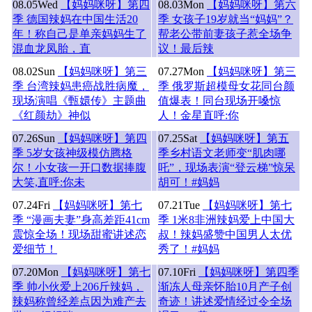
08.05
Wed
【妈妈咪呀】第四
08.03
Mon
【妈妈咪呀】第六
季 德国辣妈在中国生活20
季 女孩子19岁就当“妈妈”？
年！称自己是单亲妈妈生了
帮老公带前妻孩子惹全场争
混血龙凤胎，直
议！最后辣
08.02
Sun
【妈妈咪呀】第三
07.27
Mon
【妈妈咪呀】第三
季 台湾辣妈患癌战胜病魔，
季 俄罗斯超模母女花同台颜
现场演唱《甄嬛传》主题曲
值爆表！同台现场开嗓惊
《红颜劫》神似
人！金星直呼:你
07.26
Sun
【妈妈咪呀】第四
07.25
Sat
【妈妈咪呀】第五
季 5岁女孩神级模仿腾格
季乡村语文老师变“肌肉哪
尔！小女孩一开口数据捧腹
吒”，现场表演“登云梯”惊呆
大笑,直呼:你未
胡可！#妈妈
07.24
Fri
【妈妈咪呀】第七
07.21
Tue
【妈妈咪呀】第七
季 “漫画夫妻”身高差距41cm
季 1米8非洲辣妈爱上中国大
震惊全场！现场甜蜜讲述恋
叔！辣妈盛赞中国男人太优
爱细节！
秀了！#妈妈
07.20
Mon
【妈妈咪呀】第七
07.10
Fri
【妈妈咪呀】第四季
季 帅小伙爱上206斤辣妈，
渐冻人母亲怀胎10月产子创
辣妈称曾经差点因为难产去
奇迹！讲述爱情经过令全场