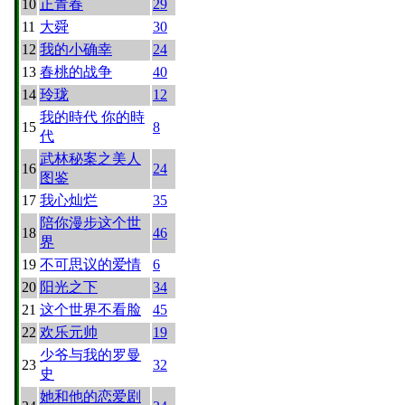
10
正青春
29
11
大舜
30
12
我的小确幸
24
13
春桃的战争
40
14
玲珑
12
我的時代 你的時
15
8
代
武林秘案之美人
16
24
图鉴
17
我心灿烂
35
陪你漫步这个世
18
46
界
19
不可思议的爱情
6
20
阳光之下
34
21
这个世界不看脸
45
22
欢乐元帅
19
少爷与我的罗曼
23
32
史
她和他的恋爱剧