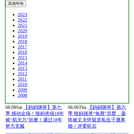
其他年份
2023
2022
2021
2020
2019
2018
2017
2016
2015
2014
2013
2012
2011
2010
2009
2008
08.08
Sat
【妈妈咪呀】第七
08.06
Thu
【妈妈咪呀】第六
季 感动全场！辣妈患病18年
季 辣妈领养“兔唇”弃婴，最
被“肌无力”折磨！通过18年
终被丈夫怀疑是私生子遭离
努力克服
婚！评委听后