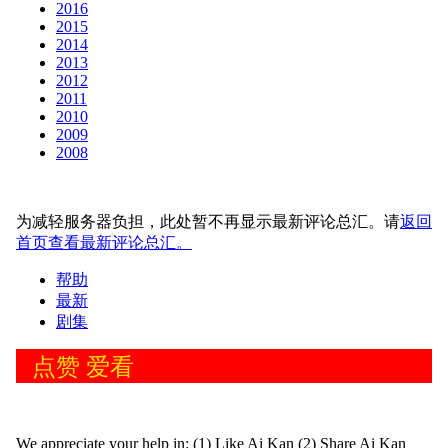
2016
2015
2014
2013
2012
2011
2010
2009
2008
为减轻服务器负担，此处暂不再显示最新评论总汇。请
返回
首页查看最新评论总汇。
帮助
最新
剧集
赞 爱看
We appreciate your help in: (1) Like Ai Kan (2) Share Ai Kan