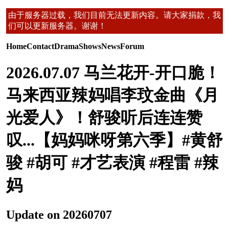
由于服务器过载，我们目前无法更新内容。请大家捐款，我
们可以更新服务器。谢谢！
Home
Contact
Drama
Shows
News
Forum
2026.07.07 马兰花开-开口脆！
马来西亚辣妈唱李玟金曲《月
光爱人》！舒骏听后连连赞
叹...【妈妈咪呀第六季】#黄舒
骏 #胡可 #才艺表演 #程雷 #辣
妈
Update on 20260707