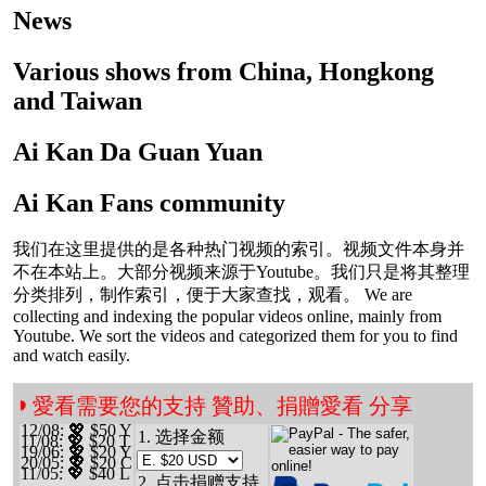
News
Various shows from China, Hongkong
and Taiwan
Ai Kan Da Guan Yuan
Ai Kan Fans community
我们在这里提供的是各种热门视频的索引。视频文件本身并
不在本站上。大部分视频来源于Youtube。我们只是将其整理
分类排列，制作索引，便于大家查找，观看。 We are
collecting and indexing the popular videos online, mainly from
Youtube. We sort the videos and categorized them for you to find
and watch easily.
愛看需要您的支持 贊助、捐贈愛看 分享、傳播愛看 ❤️
12/08
: 💖 $50 Y
1. 选择金额
11/08
: 💖 $20 T
19/06
: 💖 $20 Y
20/05
: 💖 $20 C
11/05
: 💖 $40 L
2. 点击捐赠支持