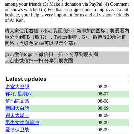
among your friends (3) Make a donation via PayPal (4) Comment
on shows watched (5) Feedback / suggestions to improve. Do not
hesitate, your help is very important for us and all visitors / friends
of Ai Kan.
请大家使用右侧（移动装置底部）新添加的图标，将爱看内
容分享到FB（脸书），Twitter推特，G+。微博等20余社群
网络（点绿色Share可以显示全部）
点击微信logo -> 微信扫一扫 -> 分享到朋友圈
Latest updates
密室大逃脱
08-09
你好, 星期六
08-07
解码陈文茜
08-08
新聞大白話
08-09
週末大爆卦
08-09
男生女生向前冲
08-09
爱情保卫战
08-09