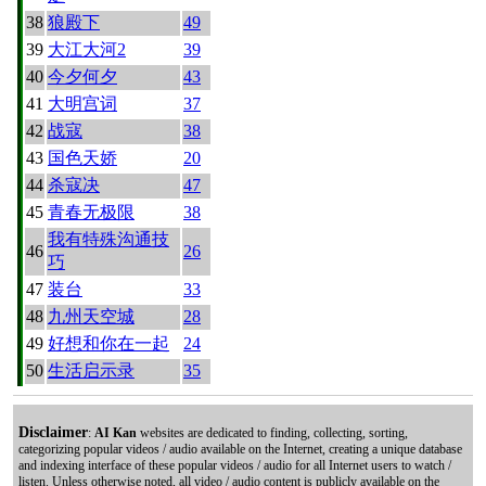
38
狼殿下
49
39
大江大河2
39
40
今夕何夕
43
41
大明宫词
37
42
战寇
38
43
国色天娇
20
44
杀寇决
47
45
青春无极限
38
我有特殊沟通技
46
26
巧
47
装台
33
48
九州天空城
28
49
好想和你在一起
24
50
生活启示录
35
Disclaimer
:
AI Kan
websites are dedicated to finding, collecting, sorting,
categorizing popular videos / audio available on the Internet, creating a unique database
and indexing interface of these popular videos / audio for all Internet users to watch /
listen. Unless otherwise noted, all video / audio content is publicly available on the