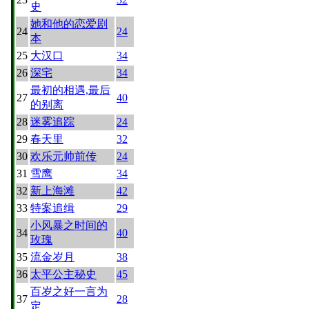
史
她和他的恋爱剧
24
24
本
25
大汉口
34
26
深宅
34
最初的相遇,最后
27
40
的别离
28
迷雾追踪
24
29
春天里
32
30
欢乐元帅前传
24
31
雪鹰
34
32
新上海滩
42
33
特案追缉
29
小风暴之时间的
34
40
玫瑰
35
流金岁月
38
36
太平公主秘史
45
百岁之好一言为
37
28
定