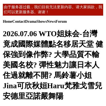
由于服务器过载，我们目前无法更新内容。请大家捐款，我
们可以更新服务器。谢谢！
Home
Contact
Drama
Shows
News
Forum
2026.07.06 WTO姐妹会-台灣
竟成國際媒體點名移居天堂 健
保強到像作弊? 大學品質不輸
美國名校? 彈性魅力讓日本人
住過就離不開? 馬鈴薯小姐
Jina可欣秋姮Haru梵雅戈雪兒
安德里亞諾嚴舞陽