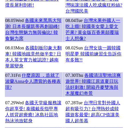
擅長犀利剖析!
灣味讓法國人吃成瘋狂粉絲?
台灣國民美
08.05
Wed
各國未來黑馬大預
08.04
Tue
台灣水果外國人一
測! 日本長腿凱蒂再創巔峰!
吃上癮! 韓國美女愛上愛文
台灣生態魅力無與倫比! 韓
芒果? 黃金版百香果顛覆瑞
食魅力席
士人想像?
08.03
Mon
各國刻板印象大翻
08.02
Sun
台灣女孩一圓韓國
車! 韓國地鐵竟然做半套? 日
明星夢 韓國前練習生告訴你
本人英文實力被認證? 越南
有多難?!
華麗變身
07.31
Fri
什麼原因 ，造就了
07.30
Thu
各國清涼聖地涼爽
波蘭Anna令人讚賞的各種表
遊世界! 韓國江原道夏日玩
現?
法好刺激! 開箱丹麥雙海與
木屋魔幻奇景
07.29
Wed
各國天堂級服務讓
07.28
Tue
台灣日常對外國人
你超享受! 泰國戴長指甲專
超有吸引力? 台灣熱炒成韓
人抓背超療癒! 冰島社區地
國遊客最愛! 超高CP值讓美
熱泳池放鬆身
國人超羨慕