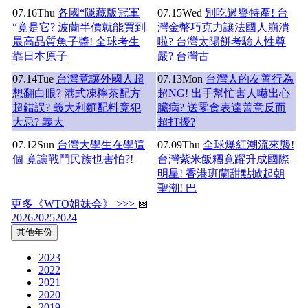
07.16
Thu
各國“隱藏版冠軍
07.15
Wed
別吃過譽特產! 台
“竟是它? 波蘭半價就能買到
灣金幣巧克力讓法國人崩潰
最高品質魚子醬! 全球考生
啦? 台灣太陽餅考驗人性尊
靠日本原子
嚴? 台灣古
07.14
Tue
台灣竟讓外國人超
07.13
Mon
台灣人的友善行為
想翻白眼? 港式凍檸茶配方
超NG! 出手幫忙害人嚇出心
超錯誤? 義大利麵配料竟犯
臟病? 送零食表達善意反而
大忌? 義大
超打擾?
07.12
Sun
台灣大學生在學這
07.09
Thu
全球爆紅潮流來襲!
個 竟讓戰鬥民族也害怕?!
台灣紫米飯糰竟躍升成國際
明星! 香港班蘭甜點掀起朝
聖潮! 巴
更多《WTO姐妹会》 >>>
📅
2026
2025
2024
其他年份
2023
2022
2021
2020
2019