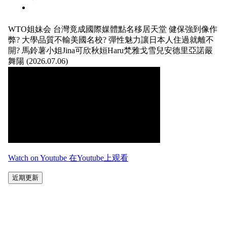
WTO姐妹会
台灣竟成國際媒體點名移居天堂 健保強到像作
弊? 大學品質不輸美國名校? 彈性魅力讓日本人住過就離不
開? 馬鈴薯小姐Jina可欣秋姮Haru梵雅戈雪兒安德里亞諾嚴
舞陽 (2026.07.06)
Watch on Youtube 在Youtube上观看
近期更新