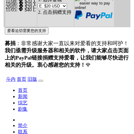
11/08
: 💖 $20 T
19/06
: 💖 $20 Y
20/05
: 💖 $20 C
11/05
: 💖 $40 L
2. 点击捐赠支持
爱看迫切需要您的支持
募捐
：非常感谢大家一直以来对爱看的支持和呵护！
我们亟需升级服务器和相关的软件，请大家点击页面
上的PayPal链接捐赠支持爱看，让我们能够尽快进行
相关的升级。衷心感谢您的支持！
🌹
斗内
首页
旧版
首页
新闻
综艺
剧集
简介
联系