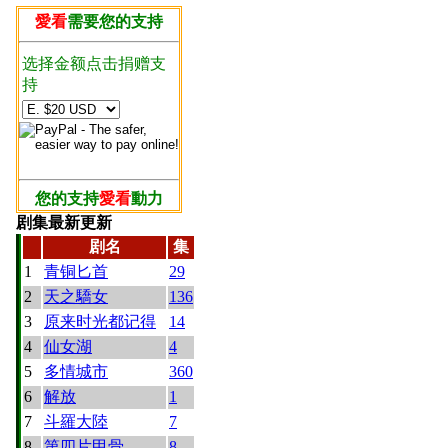
愛看
需要您的支持
选择金额点击捐赠支
持
您的支持
愛看
動力
剧集最新更新
剧名
集
1
青铜匕首
29
2
天之驕女
136
3
原来时光都记得
14
4
仙女湖
4
5
多情城市
360
6
解放
1
7
斗羅大陸
7
8
第四片甲骨
8