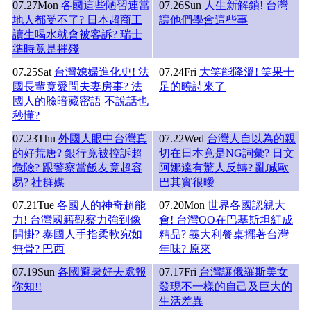
07.27
Mon
各國這些陋習連當
07.26
Sun
人生新解鎖! 台灣
地人都受不了? 日本超商工
讓他們學會這些事
讀生喝水就會被客訴? 瑞士
準時竟是摧殘
07.25
Sat
台灣媳婦進化史! 法
07.24
Fri
大笑能降溫! 笑果十
國長輩竟愛問夫妻房事? 法
足的曉詩來了
國人的臉暗藏密語 不說話也
秒懂?
07.23
Thu
外國人眼中台灣真
07.22
Wed
台灣人自以為的親
的好荒唐? 銀行竟被控訴超
切在日本竟是NG詞彙? 日文
危險? 跟警察當飯友竟超容
阿娜達有驚人反轉? 亂喊歐
易? 社群媒
巴其實很曖
07.21
Tue
各國人的神奇超能
07.20
Mon
世界各國認親大
力! 台灣國籍觀察力強到像
會! 台灣OO在巴基斯坦紅成
開掛? 泰國人手指柔軟宛如
精品? 義大利餐桌擺著台灣
無骨? 巴西
年味? 原來
07.19
Sun
各國避暑好去處報
07.17
Fri
台灣讓俄羅斯美女
你知!!
發現不一樣的自己及巨大的
生活差異