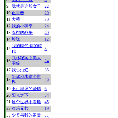
9
我就是这般女子
22
10
正青春
29
11
大舜
30
12
我的小确幸
24
13
春桃的战争
40
14
玲珑
12
我的時代 你的時
15
8
代
武林秘案之美人
16
24
图鉴
17
我心灿烂
35
陪你漫步这个世
18
46
界
19
不可思议的爱情
6
20
阳光之下
34
21
这个世界不看脸
45
22
欢乐元帅
19
少爷与我的罗曼
23
32