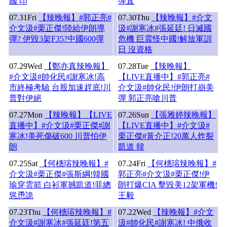
國 印
彈直
07.31
Fri
【辣晚報】#郭正亮#
07.30
Thu
【辣晚報】#介文
介文汲#栗正傑!陸給伊朗導
汲#謝寒冰#張延廷! 日滅國
彈? 伊毀3架F35?中國600彈
危機 巨震怪中國!解放軍訓
日 沒資格
07.29
Wed
【鄭亦真辣晚報】
07.28
Tue
【辣晚報】
#介文汲#帥化民#謝寒冰!高
【LIVE直播中】#郭正亮#
市終極考驗 台股加速趕底!川
介文汲#帥化民!伊朗打崩美
普對伊絕
彈 郭正亮嗆川普
07.27
Mon
【辣晚報】【LIVE
07.26
Sun
【張雅婷辣晚報】
直播中】#介文汲#栗正傑#謝
【LIVE直播中】#介文汲#
寒冰!美死傷破600 川普怕伊
栗正傑#黃介正!20萬人炸裂
朗
凱道 韓
07.25
Sat
【何橞瑢辣晚報】#
07.24
Fri
【何橞瑢辣晚報】#
介文汲#栗正傑#張斯綱!韓國
郭正亮#介文汲#栗正傑!伊
瑜穿雲箭 白衫軍撼凱道!菲總
朗打爆CIA 擊毀美12架軍機!
慫恿詭
王毅
07.23
Thu
【何橞瑢辣晚報】#
07.22
Wed
【辣晚報】#介文
介文汲#謝寒冰#張延廷!第五
汲#帥化民#謝寒冰! 中俄收