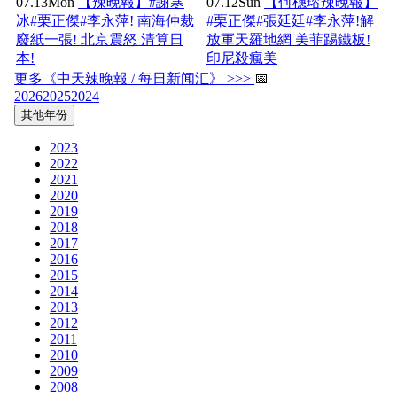
07.13
Mon
【辣晚報】#謝寒
07.12
Sun
【何橞瑢辣晚報】
冰#栗正傑#李永萍! 南海仲裁
#栗正傑#張延廷#李永萍!解
廢紙一張! 北京震怒 清算日
放軍天羅地網 美菲踢鐵板!
本!
印尼殺瘋美
更多《中天辣晚報 / 每日新闻汇》 >>>
📅
2026
2025
2024
其他年份
2023
2022
2021
2020
2019
2018
2017
2016
2015
2014
2013
2012
2011
2010
2009
2008