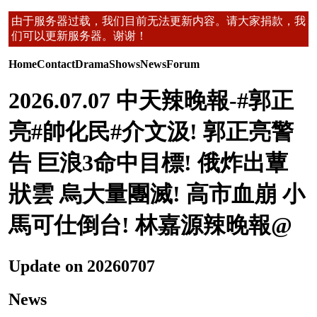
由于服务器过载，我们目前无法更新内容。请大家捐款，我
们可以更新服务器。谢谢！
Home
Contact
Drama
Shows
News
Forum
2026.07.07 中天辣晚報-#郭正
亮#帥化民#介文汲! 郭正亮警
告 巨浪3命中目標! 俄炸出蕈
狀雲 烏大量團滅! 高市血崩 小
馬可仕倒台! 林嘉源辣晚報@
Update on 20260707
News