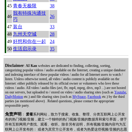
45
青春无极限
38
我有特殊沟通技
46
26
巧
47
装台
33
48
九州天空城
28
49
好想和你在一起
24
50
生活启示录
35
Disclaimer
:
AI Kan
websites are dedicated to finding, collecting, sorting,
categorizing popular videos / audio available on the Internet, creating a unique database
and indexing interface of these popular videos / audio for all Internet users to watch /
listen. Unless otherwise noted, all video / audio content is publicly available on the
Internet: either publicly released by its official owner or volunteers who love these
videos / audio. All video / audio files (avi, flv, mp4, mpeg, divx, mp3 ...) are not hosted
on our servers, but uploaded to / stored on video / audio sharing sites (such as
Youtube
,
DailyMotion
etc.) and file sharing sites (such as
MySpace
,
Facebook
etc.) by the third
parties (as mentioned above) . Related questions, please contact the appropriate
responsible party.
免责声明
：
爱看
系列网站，致力于搜索、收集、整理、分类互联网上公开发
布的热门视频/音频，建立一个独特的热门视频/音频的数据库和索引界面，便于
所有互联网用户查找、观看、收听。除非另有说明，所有视频/音频内容均为互
联网上公开发布的： 或者为其官方公开发布，或者为热爱这些视频/音频的志愿