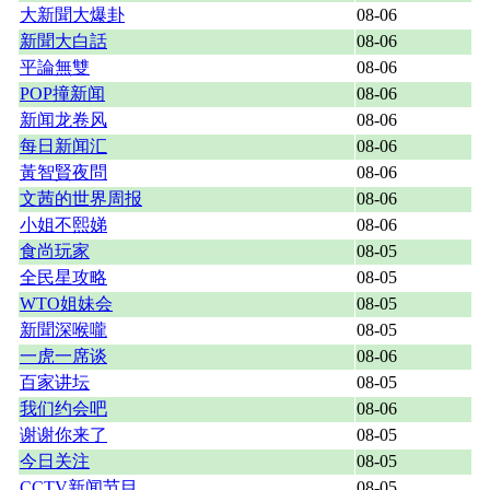
大新聞大爆卦
08-06
新聞大白話
08-06
平論無雙
08-06
POP撞新闻
08-06
新闻龙卷风
08-06
每日新闻汇
08-06
黃智賢夜問
08-06
文茜的世界周报
08-06
小姐不熙娣
08-06
食尚玩家
08-05
全民星攻略
08-05
WTO姐妹会
08-05
新聞深喉嚨
08-05
一虎一席谈
08-06
百家讲坛
08-05
我们约会吧
08-06
谢谢你来了
08-05
今日关注
08-05
CCTV新闻节目
08-05