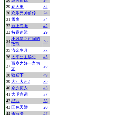
28
迷雾追踪
24
29
春天里
32
30
欢乐元帅前传
24
31
雪鹰
34
32
新上海滩
42
33
特案追缉
29
小风暴之时间的
34
40
玫瑰
35
流金岁月
38
36
太平公主秘史
45
百岁之好一言为
37
28
定
38
狼殿下
49
39
大江大河2
39
40
今夕何夕
43
41
大明宫词
37
42
战寇
38
43
国色天娇
20
44
杀寇决
47