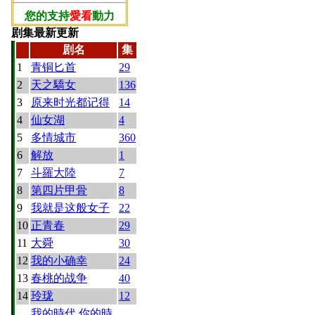
您的支持
愛看
動力
剧集最新更新
剧名
集
1
青铜匕首
29
2
天之驕女
136
3
原来时光都记得
14
4
仙女湖
4
5
多情城市
360
6
解放
1
7
斗羅大陸
7
8
第四片甲骨
8
9
我就是这般女子
22
10
正青春
29
11
大舜
30
12
我的小确幸
24
13
春桃的战争
40
14
玲珑
12
我的時代 你的時