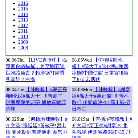
2016
2015
2014
2013
2012
2011
2010
2009
2008
08.06
Thu
【LIVE直播中】揭
08.05
Wed
【何橞瑢辣晚
專家會議貓膩，姜至剛石崇
報】#孫大千#帥化民#謝寒
良誰該負責？賴清德打盧秀
冰!闖中國使館 日軍官後悔
燕露餡？白海
了!055若遇伏
08.04
Tue
【辣晚報】#郭正亮
08.03
Mon
【辣晚報】#謝寒
#帥化民#孫大千! 川普崩了！
冰#孫大千#栗正傑! 川普不
伊朗導彈美惡夢!解放軍嗆菲
敢打 伊朗處決令! 高市殺招
蒼蠅
日本亡
08.02
Sun
【何橞瑢辣晚報】#
08.01
Sat
【何橞瑢辣晚報】#
介文汲#張延廷#黃敬平!習出
介文汲#栗正傑#謝寒冰!北
招 菲死期到海警拖走!惹怒中
斗戰場 伊朗喊毀6架F-35!飛