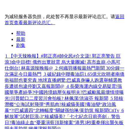
为减轻服务器负担，此处暂不再显示最新评论总汇。请
返回
首页查看最新评论总汇。
帮助
最新
剧集
1
【中天辣晚報】#郭正亮#帥化民#介文汲! 郭正亮警告 巨
浪3命中目標! 俄炸出蕈狀雲 烏大量團滅! 高市血崩 小馬可
仕倒台! 林嘉源辣晚報@
2
何織羽播報最熱門新聞 30分鐘一
次滿足今日最熱門
3
破紀錄中聯毒油罰1.65億元吹哨者南僑
衛福部也要究責 地球直播網驚:巴威真身嚇人跑選舉輔選教
長遭抓包違停劉又嘉報新聞@
4
長榮海運內線交易疑雲!張
國華爭產紛爭?中國跨境鎮壓矢板明夫?巴威颱風最壞情境曝
光!川普鬆口二度習川會拍板? 林佩潔/洪淑芬 報新聞
5
陸核
潛艦“公海試射飛彈“秀肌肉?核威懾美國?毒油變“政治風
暴“?!巴威週四“北轉幅度“關鍵孫怡琳/黃韵筑 報新聞CtiTv
6
解放軍“試射巨浪-3“核威懾美?「七七紀念日前亮劍」警告
日?毒油綠止血“憂重演藍頂新慘案“港男3秒重拳揮出襲矢板
明夫黃韵筑/林佩潔報新聞@