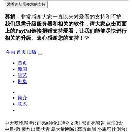
爱看迫切需要您的支持
募捐
：非常感谢大家一直以来对爱看的支持和呵护！
我们亟需升级服务器和相关的软件，请大家点击页面
上的PayPal链接捐赠支持爱看，让我们能够尽快进行
相关的升级。衷心感谢您的支持！
🌹
斗内
首页
旧版
首页
新闻
综艺
剧集
简介
联系
中天辣晚報
#郭正亮#帥化民#介文汲! 郭正亮警告 巨浪3命
中目標! 俄炸出蕈狀雲 烏大量團滅! 高市血崩 小馬可仕倒台!