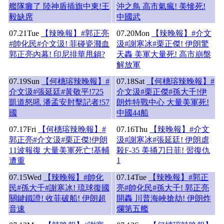
艦隊癱了 陸神盾插旗中東!王
沖之鳥 高市氣瘋! 美慘死!
毅缺席
中國武
07.21
Tue
【辣晚報】#郭正亮
07.20
Mon
【辣晚報】#介文
#帥化民#介文汲! 菲碰瓷濺血
汲#謝寒冰#栗正傑! 伊朗驚
郭正亮內幕! 印尼排華甩鍋?
天轟 美軍大量死! 高市崩盤
解放軍
07.19
Sun
【何橞瑢辣晚報】#
07.18
Sat
【何橞瑢辣晚報】#
介文汲#張延廷#黃敬平!725
介文汲#栗正傑#孫大千!伊
凱道怒吼 潘孟安肘擊記者!57
朗炸特戰中心 大量美軍死!
國
中國44船
07.17
Fri
【何橞瑢辣晚報】#
07.16
Thu
【辣晚報】#介文
郭正亮#介文汲#栗正傑!伊朗
汲#謝寒冰#張延廷! 伊朗虐
11波報復 大量美軍死亡!基輔
殺F-35 美捅刀日菲! 習復仇
1
遭重
07.15
Wed
【辣晚報】#帥化
07.14
Tue
【辣晚報】#郭正
民#孫大千#謝寒冰! 琉球復國
亮#帥化民#孫大千! 郭正亮
關鍵鐵證! 收菲破船! 伊朗超
開轟 川普海峽搶劫! 伊朗炸
音速
爛第五艦