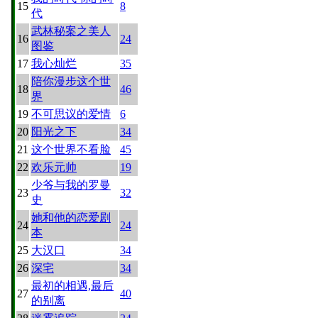
15
8
代
武林秘案之美人
16
24
图鉴
17
我心灿烂
35
陪你漫步这个世
18
46
界
19
不可思议的爱情
6
20
阳光之下
34
21
这个世界不看脸
45
22
欢乐元帅
19
少爷与我的罗曼
23
32
史
她和他的恋爱剧
24
24
本
25
大汉口
34
26
深宅
34
最初的相遇,最后
27
40
的别离