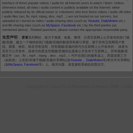
interface of these popular videos / audio for all Internet users to watch / listen. Unless
otherwise noted, all video / audio content is publicly available on the Internet: either
publicly released by its official owner or volunteers who love these videos / audio. All video
/ audio files (avi, flv, mp4, mpeg, divx, mp3 ...) are not hosted on our servers, but
uploaded to / stored on video / audio sharing sites (such as
Youtube
,
DailyMotion
etc.)
and file sharing sites (such as
MySpace
,
Facebook
etc.) by the third parties (as
mentioned above) . Related questions, please contact the appropriate responsible party.
免责声明
：
爱看
系列网站，致力于搜索、收集、整理、分类互联网上公开发布的热门视
频/音频，建立一个独特的热门视频/音频的数据库和索引界面，便于所有互联网用户查
找、观看、收听。除非另有说明，所有视频/音频内容均为互联网上公开发布的： 或者为
其官方公开发布，或者为热爱这些视频/音频的志愿者公开发布于互联网上。所有视频/音
频文件（avi，flv，mp4，mpeg，divx，mp3...）均不在我们的服务器上，而是由第三方
（如前述）上传至/存储于视频/音频共享网站(如
Youtube
，
DailyMotion
等)和文件共享网站
（如
MySpace
,
Facebook
等）上。相关问题，请直接联系相应的责任方。
Copyright © Lotus Pond Moonlight Software 2008 - 2026