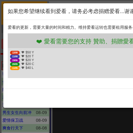
首页
简介
联系
❤️ 愛看需要您的支持 贊
如果您希望继续看到爱看，请务必考虑捐赠爱看...谢
新闻
综艺
剧集
: 💖 $50 Y
12/08
1. 选择金额
: 💖 $20 T
11/08
爱看的更新，需要大量的时间和精力。维持爱看运转也需要租用服务
捐贈幫助
: 💖 $20 Y
19/06
: 💖 $20 C
20/05
2. 点击捐赠
: 💖 $40 L
11/05
❤️ 愛看需要您的支持 贊助、捐贈愛看 分
手机优先版
: 💖 $50 Y
12/08
: 💖 $20 T
11/08
新聞大白話
: 💖 $20 Y
19/06
遼寧艦攜殲35大升級
: 💖 $20 C
Latest updates
20/05
: 💖 $40 L
11/05
清德挨批民族敗類！# #遼寧艦
密室大逃脱
08-09
你好, 星期六
08-07
解码陈文茜
08-08
新聞大白話
08-09
週末大爆卦
08-09
男生女生向前冲
08-09
爱情保卫战
08-09
爽食行天下
08-08