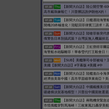
【新聞大白話】陸公開空警-60
Thu
07.30
高市戴珠鍊報亡！川普髒話譙伊朗他X的！
【新聞大白話】日艦遇陸海警
Tue
07.28
開殲20終極進化！陸駁回菲律賓三請求！
【新聞大白話】陸嗆菲衝突代
Sun
07.26
俄警告日本別搞武裝？台灣反無人機漏掉北
【新聞大白話】王虹鄧煜菲爾
Fri
07.24
海警船水砲驅離菲！華春瑩代打王毅會日！
【SUB】美艦隊司令部被端？
Wed
07.22
美國【新聞大白話】#字幕版 #美國 #中
【新聞大白話】陸艦進白令海
Mon
07.20
經濟捨美靠中國！高市早苗瞄準東南亞？美
【新聞大白話】中國截獲美日
Sat
07.18
疆建橫須賀基地模型！川普拉中國當敗選退
【新聞大白話】兩戰機突緊急
Thu
07.16
市慌俄艦穿對馬海峽！三枚東風21轟穿美