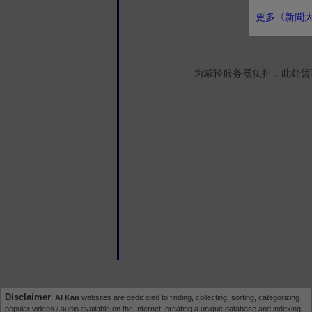
更多《新聞大白
为减轻服务器负担，此处暂
Disclaimer
:
AI Kan
websites are dedicated to finding, collecting, sorting, categorizing
popular videos / audio available on the Internet, creating a unique database and indexing