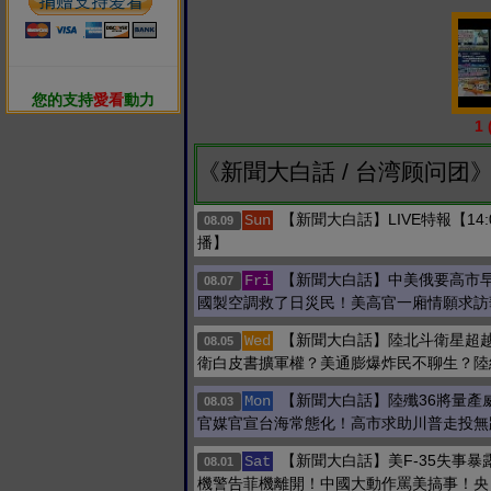
您的支持
愛看
動力
1
《新聞大白話 / 台湾顾问团
【新聞大白話】LIVE特報【14:
Sun
08.09
播】
【新聞大白話】中美俄要高市
Fri
08.07
國製空調救了日災民！美高官一廂情願求訪
【新聞大白話】陸北斗衛星超
Wed
08.05
衛白皮書擴軍權？美通膨爆炸民不聊生？陸
【新聞大白話】陸殲36將量產
Mon
08.03
官媒官宣台海常態化！高市求助川普走投無
【新聞大白話】美F-35失事暴
Sat
08.01
機警告菲機離開！中國大動作罵美搞事！央