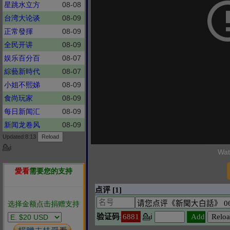
星跳水立方
08-08
台湾大论谈
08-09
正常發揮
08-09
全民开讲
08-09
娱乐百分百
08-07
綜藝新時代
08-07
小姐不熙娣
08-09
食尚玩家
08-09
每日新闻汇
08-09
新闻龙卷风
08-09
Updated:8:13
💁ℹ
Wat
愛看
需要您的支持
选择金额点击捐赠支持