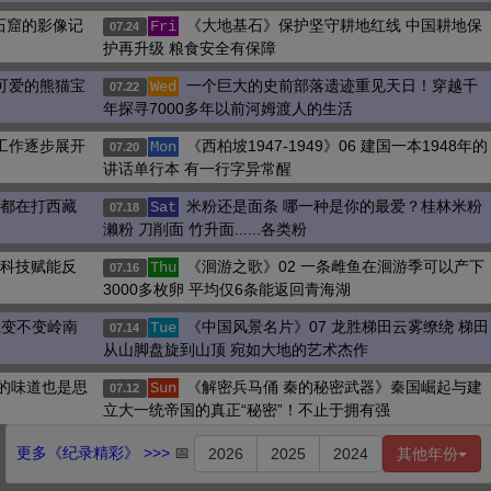
门石窟的影像记
《大地基石》保护坚守耕地红线 中国耕地保
Fri
07.24
护再升级 粮食安全有保障
可爱的熊猫宝
一个巨大的史前部落遗迹重见天日！穿越千
Wed
07.22
年探寻7000多年以前河姆渡人的生活
工作逐步展开
《西柏坡1947-1949》06 建国一本1948年的
Mon
07.20
讲话单行本 有一行字异常醒
国都在打西藏
米粉还是面条 哪一种是你的最爱？桂林米粉
Sat
07.18
濑粉 刀削面 竹升面......各类粉
 科技赋能反
《洄游之歌》02 一条雌鱼在洄游季可以产下
Thu
07.16
3000多枚卵 平均仅6条能返回青海湖
唯变不变岭南
《中国风景名片》07 龙胜梯田云雾缭绕 梯田
Tue
07.14
从山脚盘旋到山顶 宛如大地的艺术杰作
雨的味道也是思
《解密兵马俑 秦的秘密武器》秦国崛起与建
Sun
07.12
立大一统帝国的真正“秘密”！不止于拥有强
更多《纪录精彩》 >>>
📅
2026
2025
2024
其他年份