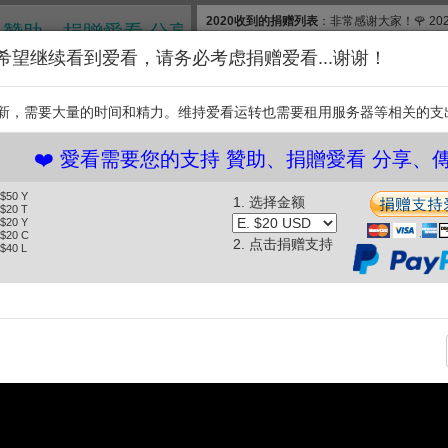
2020收到的捐赠列表
：非常感谢大家！🌹 2
、捐贈愛看 分享、傳播愛看 ❤️
款, 合计$830. 扣除银行费用，净收$777.83
希望继续看到爱看，请务必考虑捐赠爱看...谢谢！
和维护【爱看】，我们需要投入大量的时间和
继续捐赠支持爱看。衷
新，需要大量的时间和精力。维持爱看运转也需要租用服务器等相关的支
支持
️ 愛看需要您的支持 贊助、捐贈愛看 分享、傳播愛看
 $50 Y
1. 选择金额
百年从帝王宫殿到现代博物馆 一日虽短 足以窥见紫禁城百年的“变”与“不
 $20 T
 $20 Y
变” (2025.10.04)
 $20 C
2. 点击捐赠支持
 $40 L