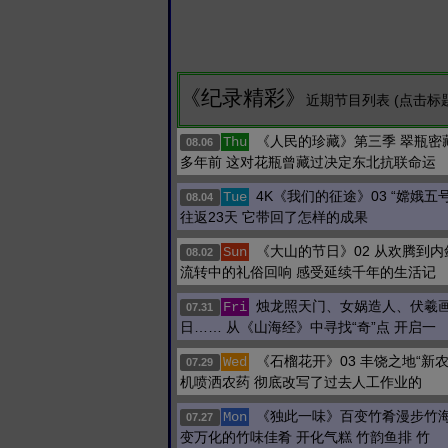
《纪录精彩》
近期节目列表 (点击标
《人民的珍藏》第三季 翠瓶密
Thu
08.06
多年前 这对花瓶曾藏过决定东北抗联命运
4K《我们的征途》03 “嫦娥五
Tue
08.04
往返23天 它带回了怎样的成果
《大山的节日》02 从欢腾到内
Sun
08.02
流转中的礼俗回响 感受延续千年的生活记
烛龙照天门、女娲造人、伏羲
Fri
07.31
日…… 从《山海经》中寻找“奇”点 开启一
《石榴花开》03 丰饶之地“新
Wed
07.29
机喷洒农药 彻底改写了过去人工作业的
《独此一味》百变竹肴漫步竹海
Mon
07.27
变万化的竹味佳肴 开化气糕 竹韵鱼排 竹