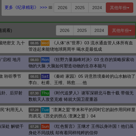
更多《纪录精彩》 >>>
📅
2026
2025
2024
其他年份
题观看)
2026
2025
2024
其他年份
藏绝密文 九十
《人体“水”世界》03 流水通血管人体所有血
Wed
08.05
管连起来能绕地球两周半 喝水是最低成
号”启程 地月
《狂野力量巅峰对决》03 生存的策略探索动
Mon
08.03
物的大脑 大脑如何塑造动物的生存本能与
敛 聆听季节
《秦岭 家园》05 诗意胜境秦岭的山水触动了
Sat
08.01
李白、杜甫、王维、韩愈......他
画卦、后羿射
《时代追梦人》谢军深耕北斗数十载 带领无
Thu
07.30
数航天人攻坚克难 铸就大国卫星重器
农民”利用无人
“澶渊之盟”带来和平的同时它的副作用同样显
Tue
07.28
而易见《历史的拐点·澶渊之盟 》04
深处 解锁千
《红色誓言》王继才 王伟以身许国！他们虽
Sun
07.26
身处不同战线 却有着同样纯粹的信仰