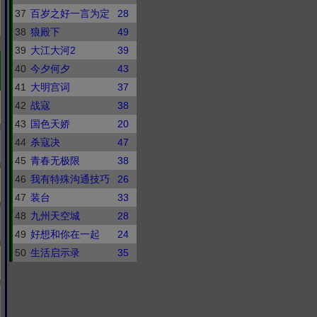
37
百岁之好一言为定
28
38
狼殿下
49
39
大江大河2
39
40
今夕何夕
43
41
大明宫词
37
42
战寇
38
43
国色天娇
20
44
杀寇决
47
45
青春无极限
38
46
我有特殊沟通技巧
26
47
装台
33
48
九州天空城
28
49
好想和你在一起
24
50
生活启示录
35