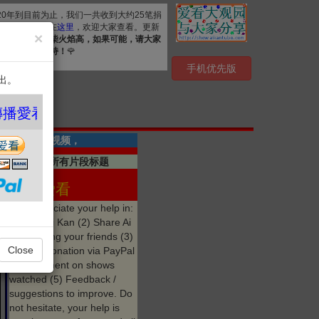
020年到目前为止，我们一共收到大约25笔捐
. 详细清单公布在
这里
，欢迎大家查看。更新
×
资源，
众人拾柴火焰高，如果可能，请大家
心感谢您的支持！
🌹
手机优先版
出。
 ❤️
共有30段视频，
点击显示所有片段标题
参与 爱看
We appreciate your help in:
(1) Like Ai Kan (2) Share Ai
Kan among your friends (3)
Close
Make a donation via PayPal
(4) Comment on shows
watched (5) Feedback /
suggestions to improve. Do
not hesitate, your help is