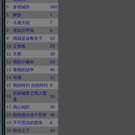
5
多情城市
360
6
解放
1
7
斗羅大陸
7
8
第四片甲骨
8
9
我就是这般女子
22
10
正青春
29
11
大舜
30
12
我的小确幸
24
13
春桃的战争
40
14
玲珑
12
15
我的時代 你的時代
8
武林秘案之美人图
16
24
鉴
17
我心灿烂
35
18
陪你漫步这个世界
46
19
不可思议的爱情
6
20
阳光之下
34