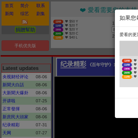
首页
简介
联系
❤️ 愛看需要您的支持 贊助
新闻
综艺
剧集
如果您
: 💖 $50 Y
12/08
1. 选择金额
: 💖 $20 T
11/08
捐贈幫助
: 💖 $20 Y
19/06
: 💖 $20 C
爱看的更
20/05
2. 点击捐赠
: 💖 $40 L
11/05
手机优先版
❤
: 💖
12/08
纪录精彩
《百年守护》10 一天看
: 💖
11/08
Latest updates
: 💖
19/06
: 💖
20/05
央视财经评论
08-06
: 💖
11/05
新聞大白話
08-06
大新聞大爆卦
08-06
开讲啦
07-25
正常發揮
08-06
新庶民大頭家
08-06
纪录精彩
07-31
天网
07-27