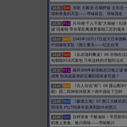
冷面 大酱汤 石锅拌饭 去东北
Sun
12.21
堪称美食的天堂——寻味延吉、寻味茂名
兵马俑“千人千面”大揭秘！纪录
Fri
12.19
越”回秦朝 带你零距离感受秦朝工匠的鬼斧
1945年10月17日这天日本侵
Wed
12.17
中国接收军队《国土重光——纪念台湾
《从农场到餐桌》06 谷物在
Sun
12.14
包都能叫法式面包 只有这样的才能叫法式
揭开300年前张献忠沉银之谜 
Fri
12.12
成堆 惊呆盗墓者的宝藏到底有多壮观？
《古人在说“画”》08 搜山图
Wed
12.10
图》跟二郎神有何联系？画中描绘了怎样
《极境之地》07 怒江大峡谷
Mon
12.08
而得名 约1700多年前来到如今的怒江
百样美食 千般滋味！寻觅那些
Sat
12.06
的塞上美食、银川美味——寻味银川