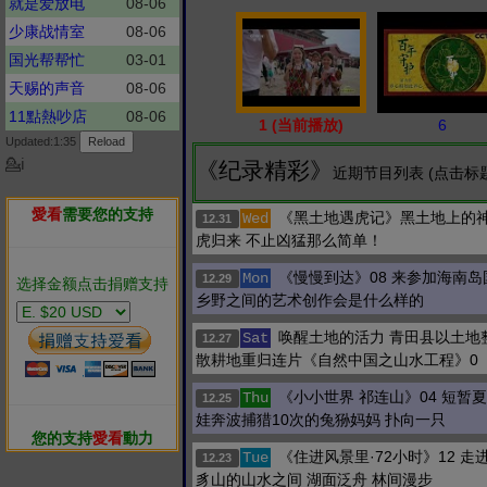
就是爱放电
08-06
少康战情室
08-06
国光帮帮忙
03-01
天赐的声音
08-06
11點熱吵店
08-06
1 (当前播放)
6
Updated:1:35
💁ℹ
《纪录精彩》
近期节目列表 (点击标
愛看
需要您的支持
《黑土地遇虎记》黑土地上的
Wed
12.31
虎归来 不止凶猛那么简单！
《慢慢到达》08 来参加海南岛
Mon
12.29
选择金额点击捐赠支持
乡野之间的艺术创作会是什么样的
唤醒土地的活力 青田县以土地
Sat
12.27
散耕地重归连片《自然中国之山水工程》0
《小小世界 祁连山》04 短暂
Thu
12.25
娃奔波捕猎10次的兔狲妈妈 扑向一只
您的支持
愛看
動力
《住进风景里·72小时》12 
Tue
12.23
豸山的山水之间 湖面泛舟 林间漫步