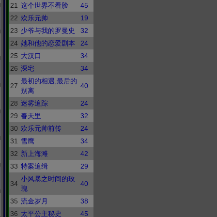
21
这个世界不看脸
45
22
欢乐元帅
19
23
少爷与我的罗曼史
32
24
她和他的恋爱剧本
24
25
大汉口
34
26
深宅
34
最初的相遇,最后的
27
40
别离
28
迷雾追踪
24
29
春天里
32
30
欢乐元帅前传
24
31
雪鹰
34
32
新上海滩
42
33
特案追缉
29
小风暴之时间的玫
34
40
瑰
35
流金岁月
38
36
太平公主秘史
45