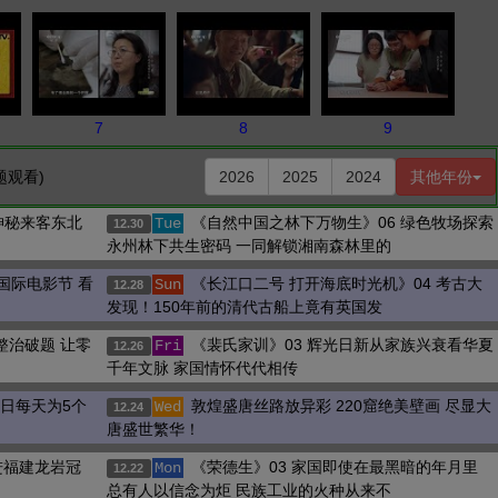
7
8
9
题观看)
2026
2025
2024
其他年份
神秘来客东北
《自然中国之林下万物生》06 绿色牧场探索
Tue
12.30
永州林下共生密码 一同解锁湘南森林里的
国际电影节 看
《长江口二号 打开海底时光机》04 考古大
Sun
12.28
发现！150年前的清代古船上竟有英国发
整治破题 让零
《裴氏家训》03 辉光日新从家族兴衰看华夏
Fri
12.26
千年文脉 家国情怀代代相传
夏日每天为5个
敦煌盛唐丝路放异彩 220窟绝美壁画 尽显大
Wed
12.24
唐盛世繁华！
走进福建龙岩冠
《荣德生》03 家国即使在最黑暗的年月里
Mon
12.22
总有人以信念为炬 民族工业的火种从来不