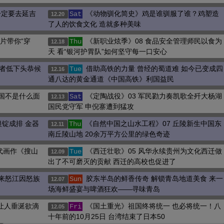
一定要去延吉
《动物驯化简史》鸡是谁驯服了谁？鸡塑造
Sat
12.20
了人的饮食文化 造就多种美味
片带你“穿
《新职业炫季》08 食品安全管理师民以食为
Thu
12.18
天 看“银河护胃队”如何坚守每一口安心
略者低下头恭候
借助高铁的力量 曾经的蜀道难 如今已变成四
Tue
12.16
通八达的黄金通道《中国高铁》利国益民
法国不是什么面
《定陶战役》03 军民勠力奏凯歌全歼大杨湖
Sat
12.13
国民党守军 申倪寨遭到猛攻
银锭成排 金器
《自然中国之山水工程》07 丘陵新生中国东
Thu
12.11
南丘陵山地 20余万平方公里的绿色奇迹
宋代画作《搜山
《西迁壮歌》05 风华永续贵州为文化西迁做
Tue
12.09
出了不可磨灭的贡献 西迁的高校也促进了
原来怒江因怒族
胶东半岛的鲜香传奇 解锁青岛地道美食 来一
Sun
12.07
场海鲜盛宴与啤酒狂欢——寻味青岛
让人垂涎欲滴
《国土重光》祖国终将统一 也必将统一！八
Fri
12.05
十年前的10月25日 台湾结束了日本50