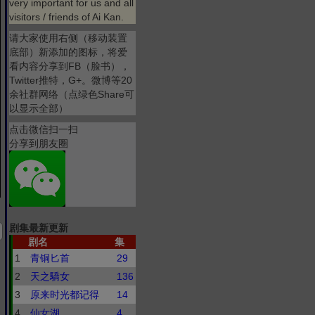
very important for us and all
visitors / friends of Ai Kan.
请大家使用右侧（移动装置
底部）新添加的图标，将爱
看内容分享到FB（脸书），
Twitter推特，G+。微博等20
余社群网络（点绿色Share可
以显示全部）
点击微信扫一扫
分享到朋友圈
剧集最新更新
剧名
集
1
青铜匕首
29
2
天之驕女
136
3
原来时光都记得
14
4
仙女湖
4