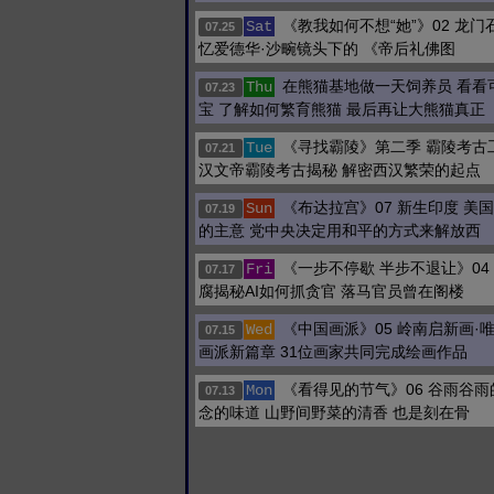
《教我如何不想“她”》02 龙
Sat
07.25
忆爱德华·沙畹镜头下的 《帝后礼佛图
在熊猫基地做一天饲养员 看看
Thu
07.23
宝 了解如何繁育熊猫 最后再让大熊猫真正
《寻找霸陵》第二季 霸陵考古
Tue
07.21
汉文帝霸陵考古揭秘 解密西汉繁荣的起点
《布达拉宫》07 新生印度 美
Sun
07.19
的主意 党中央决定用和平的方式来解放西
《一步不停歇 半步不退让》04
Fri
07.17
腐揭秘AI如何抓贪官 落马官员曾在阁楼
《中国画派》05 岭南启新画·
Wed
07.15
画派新篇章 31位画家共同完成绘画作品
《看得见的节气》06 谷雨谷
Mon
07.13
念的味道 山野间野菜的清香 也是刻在骨