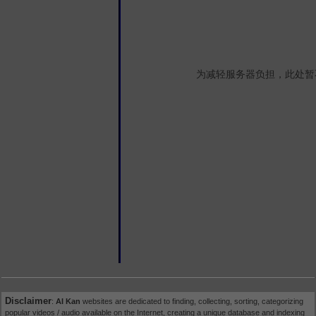
为减轻服务器负担，此处暂
Disclaimer
:
AI Kan
websites are dedicated to finding, collecting, sorting, categorizing
popular videos / audio available on the Internet, creating a unique database and indexing