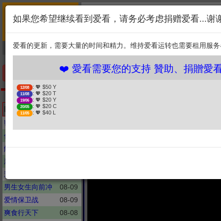
首页
简介
联系
❤️ 愛看需要您的支持 
如果您希望继续看到爱看，请务必考虑捐赠爱看...谢
新闻
综艺
剧集
: 💖 $50 Y
12/08
1. 选择金额
: 💖 $20 T
11/08
爱看的更新，需要大量的时间和精力。维持爱看运转也需要租用服务
捐贈幫助
: 💖 $20 Y
19/06
: 💖 $20 C
20/05
2. 点击捐赠
: 💖 $40 L
11/05
❤️ 愛看需要您的支持 贊助、捐贈愛看 分
手机优先版
: 💖 $50 Y
12/08
: 💖 $20 T
11/08
金牌调解
: 💖 $20 Y
19/06
夫妻两人离婚不离家，丈夫
: 💖 $20 C
Latest updates
20/05
: 💖 $40 L
11/05
如何？【Gol
密室大逃脱
08-09
你好, 星期六
08-07
解码陈文茜
08-08
新聞大白話
08-09
週末大爆卦
08-09
男生女生向前冲
08-09
爱情保卫战
08-09
爽食行天下
08-08