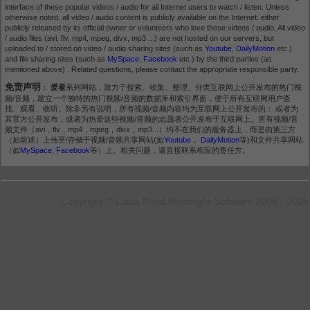
interface of these popular videos / audio for all Internet users to watch / listen. Unless
otherwise noted, all video / audio content is publicly available on the Internet: either
publicly released by its official owner or volunteers who love these videos / audio. All video
/ audio files (avi, flv, mp4, mpeg, divx, mp3 ...) are not hosted on our servers, but
uploaded to / stored on video / audio sharing sites (such as
Youtube
,
DailyMotion
etc.)
and file sharing sites (such as
MySpace
,
Facebook
etc.) by the third parties (as
mentioned above) . Related questions, please contact the appropriate responsible party.
免责声明
：
爱看
系列网站，致力于搜索、收集、整理、分类互联网上公开发布的热门视
频/音频，建立一个独特的热门视频/音频的数据库和索引界面，便于所有互联网用户查
找、观看、收听。除非另有说明，所有视频/音频内容均为互联网上公开发布的： 或者为
其官方公开发布，或者为热爱这些视频/音频的志愿者公开发布于互联网上。所有视频/音
频文件（avi，flv，mp4，mpeg，divx，mp3...）均不在我们的服务器上，而是由第三方
（如前述）上传至/存储于视频/音频共享网站(如
Youtube
，
DailyMotion
等)和文件共享网站
（如
MySpace
,
Facebook
等）上。相关问题，请直接联系相应的责任方。
Copyright © Lotus Pond Moonlight Software 2008 - 2026