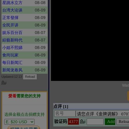
星跳水立方
08-08
台湾大论谈
08-09
正常發揮
08-09
全民开讲
08-09
娱乐百分百
08-07
綜藝新時代
08-07
小姐不熙娣
08-09
食尚玩家
08-09
每日新闻汇
08-09
新闻龙卷风
08-09
Updated:12:13
💁ℹ
Wat
愛看
需要您的支持
选择金额点击捐赠支持