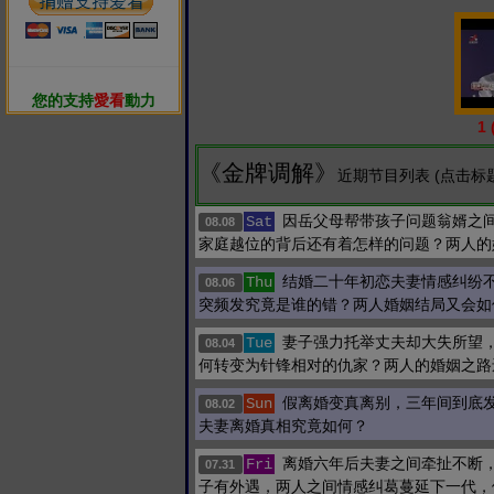
您的支持
愛看
動力
1
《金牌调解》
近期节目列表 (点击标
因岳父母帮带孩子问题翁婿之
Sat
08.08
家庭越位的背后还有着怎样的问题？两人的
结婚二十年初恋夫妻情感纠纷
Thu
08.06
突频发究竟是谁的错？两人婚姻结局又会如
妻子强力托举丈夫却大失所望
Tue
08.04
何转变为针锋相对的仇家？两人的婚姻之路
假离婚变真离别，三年间到底
Sun
08.02
夫妻离婚真相究竟如何？
离婚六年后夫妻之间牵扯不断
Fri
07.31
子有外遇，两人之间情感纠葛蔓延下一代，