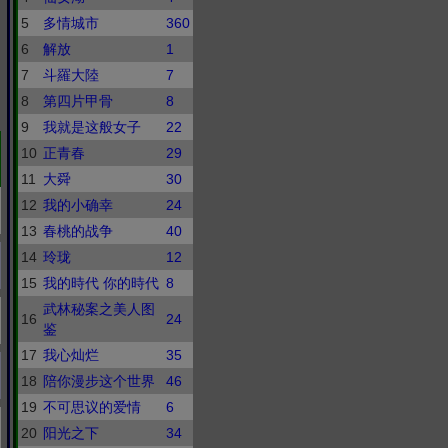
5
多情城市
360
6
解放
1
7
斗羅大陸
7
8
第四片甲骨
8
9
我就是这般女子
22
10
正青春
29
11
大舜
30
12
我的小确幸
24
13
春桃的战争
40
14
玲珑
12
15
我的時代 你的時代
8
武林秘案之美人图
16
24
鉴
17
我心灿烂
35
18
陪你漫步这个世界
46
19
不可思议的爱情
6
20
阳光之下
34