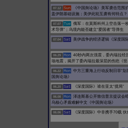
《中国舆论场》美军袭击范围
Sun
07.12
盖伊朗基础设施；美伊此轮互袭有何特点？
俄军：在莫斯科州上空击落一枚
Tue
07.07
术导弹”；乌境内能否建立“爱国者”导弹生
美伊战争的经济逻辑《深度国
Sat
07.04
40秒内两次强震，委内瑞拉经
Mon
06.29
场地震，揭开了委内瑞拉最深层的伤疤《世
中方三重海上行动反制日菲“划
Mon
06.22
国舆论场》
《深度国际》谁在亚太“搅局”
Sat
06.20
泽连斯基公开致信普京提议会
Mon
06.08
乌核心矛盾难解中文《中国舆论场》
《深度国际》中非携手70载 
Sat
06.06