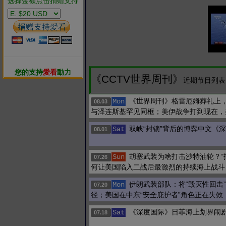
选择金额点击捐赠支持
您的支持
愛看
動力
《CCTV世界周刊》
近期节目列表 
《世界周刊》格雷厄姆葬礼上
Mon
08.03
与泽连斯基罕见同框；美伊战争打到现在，
双峡“封锁”背后的博弈中文《
Sat
08.01
胡塞武装为啥打击沙特油轮？“
Sun
07.26
何让美国陷入二战后最激烈的持续海上战斗
伊朗武装部队：将“毁灭性回击
Mon
07.20
径；美国在中东“安全庇护者”角色正在失效
《深度国际》日菲海上划界闹
Sat
07.18