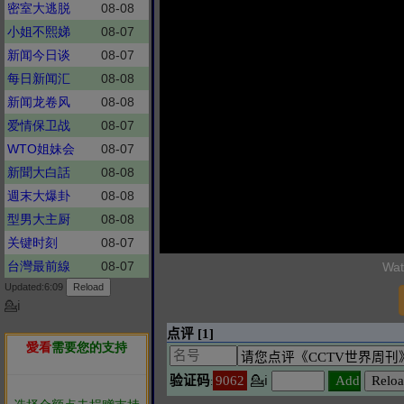
密室大逃脱
08-08
小姐不熙娣
08-07
新闻今日谈
08-07
每日新闻汇
08-08
新闻龙卷风
08-08
爱情保卫战
08-07
WTO姐妹会
08-07
新聞大白話
08-08
週末大爆卦
08-08
型男大主厨
08-08
关键时刻
08-07
台灣最前線
08-07
Wat
Updated:6:09
💁ℹ
愛看
需要您的支持