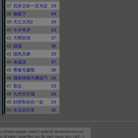
37
百岁之好一言为定
28
38
狼殿下
49
39
大江大河2
39
40
今夕何夕
43
41
大明宫词
37
42
战寇
38
43
国色天娇
20
44
杀寇决
47
45
青春无极限
38
46
我有特殊沟通技巧
26
47
装台
33
48
九州天空城
28
49
好想和你在一起
24
50
生活启示录
35
e of these popular videos / audio for all Internet users to
 All video / audio files (avi, flv, mp4, mpeg, divx, mp3 ...)