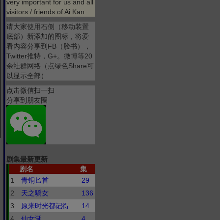
very important for us and all
visitors / friends of Ai Kan.
请大家使用右侧（移动装置
底部）新添加的图标，将爱
看内容分享到FB（脸书），
Twitter推特，G+。微博等20
余社群网络（点绿色Share可
以显示全部）
点击微信扫一扫
分享到朋友圈
剧集最新更新
剧名
集
1
青铜匕首
29
2
天之驕女
136
3
原来时光都记得
14
4
仙女湖
4