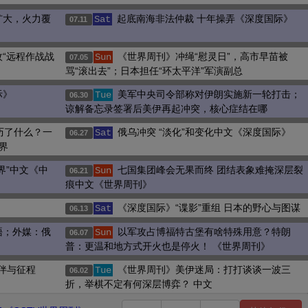
扩大，火力覆
起底南海非法仲裁 十年操弄《深度国际》
Sat
07.11
“远程作战战
《世界周刊》冲绳“慰灵日”，高市早苗被
Sun
07.05
骂“滚出去”；日本担任“环太平洋”军演副总
际》
美军中央司令部称对伊朗实施新一轮打击；
Tue
06.30
谅解备忘录签署后美伊再起冲突，核心症结在哪
历了什么？一
俄乌冲突 “淡化”和变化中文《深度国际》
Sat
06.27
界
界”中文《中
七国集团峰会无果而终 团结表象难掩深层裂
Sun
06.21
痕中文《世界周刊》
《深度国际》“谍影”重组 日本的野心与图谋
Sat
06.13
晤；外媒：俄
以军攻占博福特古堡有啥特殊用意？特朗
Sun
06.07
普：更温和地方式开火也是停火！ 《世界周刊》
伙伴与征程
《世界周刊》美伊迷局：打打谈谈一波三
Tue
06.02
折，举棋不定有何深层博弈？ 中文