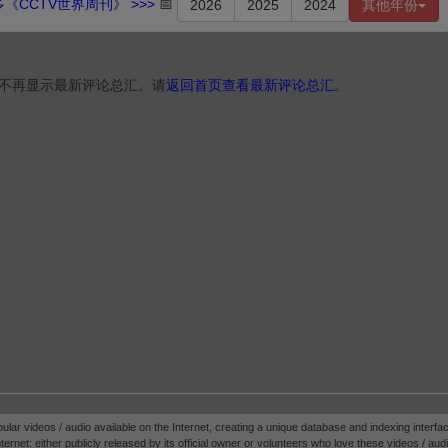
《CCTV世界周刊》 >>>
📅
2026
2025
2024
其他年份
不再显示最新评论总汇。请
返回首页查看最新评论总汇。
pular videos / audio available on the Internet, creating a unique database and indexing interfac
ternet: either publicly released by its official owner or volunteers who love these videos / audio.