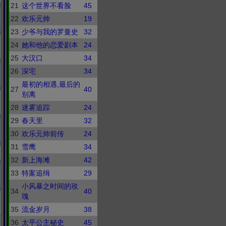
21
这个世界不看脸
45
22
欢乐元帅
19
23
少爷与我的罗曼史
32
24
她和他的恋爱剧本
24
25
大汉口
34
26
深宅
34
最初的相遇,最后的
27
40
别离
28
迷雾追踪
24
29
春天里
32
30
欢乐元帅前传
24
31
雪鹰
34
32
新上海滩
42
33
特案追缉
29
小风暴之时间的玫
34
40
瑰
35
流金岁月
38
36
太平公主秘史
45