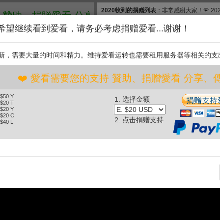
2020收到的捐赠列表
：非常感谢大家！🌹 2
助、捐贈愛看 分享、傳播愛看 ❤️
款, 合计$830. 扣除银行费用，净收$777.83
希望继续看到爱看，请务必考虑捐赠爱看...谢谢！
和维护【爱看】，我们需要投入大量的时间和
继续捐赠支持爱看。衷
新，需要大量的时间和精力。维持爱看运转也需要租用服务器等相关的支
支持
❤️ 愛看需要您的支持 贊助、捐贈愛看 分享、傳播愛
 $50 Y
1. 选择金额
“慰灵日”，高市早苗被骂“滚出去”；日本担任“环太平洋”军演副总指
 $20 T
 $20 Y
挥，击沉美舰艇 (2026.07.05)
 $20 C
2. 点击捐赠支持
 $40 L