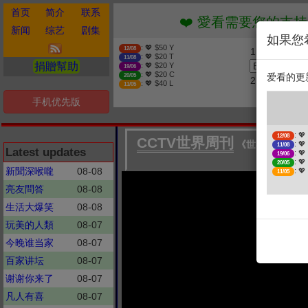
首页
简介
联系
❤️ 愛看需要您的支持 贊
新闻
综艺
剧集
如果您
: 💖 $50 Y
12/08
1. 选择金额
: 💖 $20 T
11/08
捐贈幫助
: 💖 $20 Y
19/06
: 💖 $20 C
爱看的更
20/05
2. 点击捐赠
: 💖 $40 L
11/05
手机优先版
: 💖
12/08
CCTV世界周刊
《世界周刊》冲绳
: 💖
11/08
Latest updates
: 💖
19/06
: 💖
20/05
新聞深喉嚨
08-08
: 💖
11/05
亮友問答
08-08
生活大爆笑
08-08
玩美的人類
08-07
今晚谁当家
08-07
百家讲坛
08-07
谢谢你来了
08-07
凡人有喜
08-07