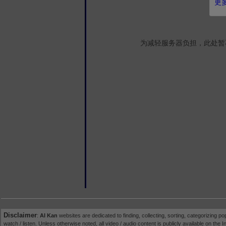
更多
为减轻服务器负担，此处暂
Disclaimer
:
AI Kan
websites are dedicated to finding, collecting, sorting, categorizing po
watch / listen. Unless otherwise noted, all video / audio content is publicly available on the In