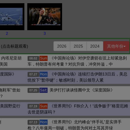
2
3
(点击标题观看)
2026
2025
2024
其他年份
，内塔尼亚胡
《中国舆论场》对伊空袭箭在弦上却紧急刹
Sun
08.02
美国
车，特朗普有何考量？对抗升级，冲突外溢，中
深度国际》
《中国舆论场》连续打击伊朗13日后，美总
Mon
07.27
统按下“暂停键”；敏感时刻，美以领导人紧
拖鞋军”曾如
美伊打打谈谈怪圈中文《深度国际》
Sat
07.25
？
”美国野蛮行
《世界周刊》FBI介入！“战争贩子”格雷厄姆
Sun
07.19
去世是阴谋吗？
剧
《世界周刊》北约峰会“伴手礼”是实弹手
Mon
07.13
枪？八年僵局一朝破，特朗普为何对土耳其开绿