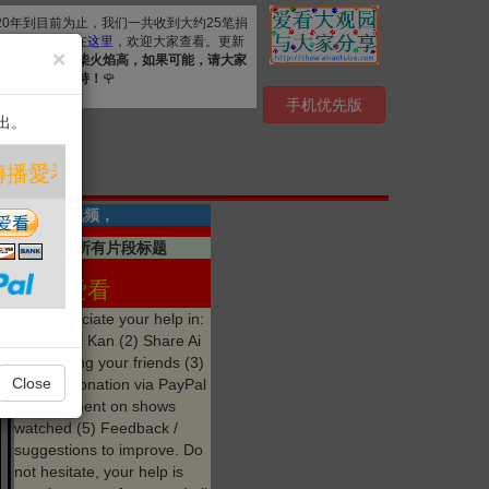
020年到目前为止，我们一共收到大约25笔捐
. 详细清单公布在
这里
，欢迎大家查看。更新
×
资源，
众人拾柴火焰高，如果可能，请大家
心感谢您的支持！
🌹
手机优先版
出。
看 ❤️
共有2段视频，
点击显示所有片段标题
分享 爱看
We appreciate your help in:
(1) Like Ai Kan (2) Share Ai
Kan among your friends (3)
Close
Make a donation via PayPal
(4) Comment on shows
watched (5) Feedback /
suggestions to improve. Do
not hesitate, your help is