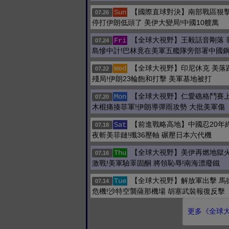
【國際直球對決】南部戰區狠擊
Sun
07.26
停打伊朗低頭了 美伊大變局!中國10艘萬
【全球大視野】王毅話音剛落 
Fri
07.24
島慘中計!巴林竟在美軍五艦隊旁部署中國
【全球大視野】印尼休克 美落
Wed
07.22
殘局!伊朗23輪飽和打擊 美軍基地被打
【全球大視野】仁愛礁格鬥賽上
Mon
07.20
木棍痛揍菲軍!伊朗導彈雨攻勢 大批美軍傷
【前進戰略高地】中國忍20年
Sat
07.18
夜斬美菲鏈!殲36壓軸 碾壓日本六代機
【全球大視野】美伊再燃地獄火
Thu
07.16
激戰!美軍驗睪固酮 將領恥辱!南海漂廢鐵
【全球大視野】解放軍出擊 馬
Tue
07.14
危機!沙特空襲薩那機場 胡塞武裝報復反擊
更多《全球大視