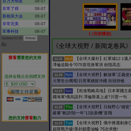
百万大明星
08-07
非常了得
08-07
新相亲大会
08-07
非常完美
08-07
军事科技
08-07
1 (当前播放)
Updated:21:35
💁ℹ
《全球大視野 / 新闻龙卷风
愛看
需要您的支持
【全球大爆卦】紅軍城12:1邁
Wed
12.31
澤倫追殺令?075首現身軍演 劍指高志
【全球大視野】解放軍“正義使命
Mon
12.29
选择金额点击捐赠支持
元警告台獨!駐日美軍續留沖繩 街頭持槍
【前進戰略高地】日本軍國主義
Sat
12.27
國海軍!俄烏談判 澤倫斯基上桌?川普一句
【全球大視野】日核野心“碰瓷“
Thu
12.25
嚴審“教訓!陸一年“12款新機“首飛
您的支持
愛看
動力
【全球大視野】俄中將遇刺身亡
Tue
12.23
超限戰升級!美封鎖委油輪 75次求救!