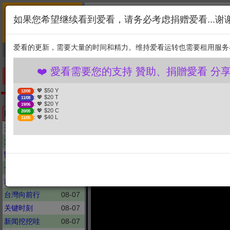
首页
简介
联系
❤️ 愛看需要您的支持 贊助、捐贈愛看
如果您希望继续看到爱看，请务必考虑捐赠爱看...谢
新闻
综艺
剧集
: 💖 $50 Y
12/08
1. 选择金额
: 💖 $20 T
11/08
爱看的更新，需要大量的时间和精力。维持爱看运转也需要租用服务
捐贈幫助
: 💖 $20 Y
19/06
: 💖 $20 C
20/05
2. 点击捐赠
: 💖 $40 L
11/05
❤️ 愛看需要您的支持 贊助、捐贈愛看 分享、傳播愛看
手机优先版
: 💖 $50 Y
12/08
: 💖 $20 T
11/08
全球大視野
: 💖 $20 Y
19/06
以軍攔截堅韌船隊 王毅
: 💖 $20 C
Latest updates
20/05
: 💖 $40 L
11/05
行動 小馬可仕崩了 莎
开讲啦
08-07
大话新闻
08-07
醫學大聯盟
08-07
一袋女王
08-07
欢乐智多星
08-07
台灣向前行
08-07
关键时刻
08-07
新闻挖挖哇
08-07