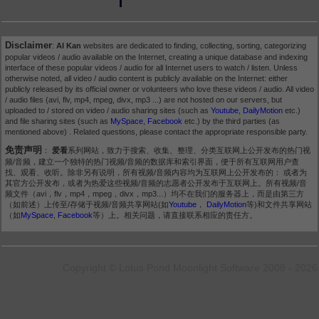
Disclaimer
:
AI Kan
websites are dedicated to finding, collecting, sorting, categorizing
popular videos / audio available on the Internet, creating a unique database and indexing
interface of these popular videos / audio for all Internet users to watch / listen. Unless
otherwise noted, all video / audio content is publicly available on the Internet: either
publicly released by its official owner or volunteers who love these videos / audio. All video
/ audio files (avi, flv, mp4, mpeg, divx, mp3 ...) are not hosted on our servers, but
uploaded to / stored on video / audio sharing sites (such as
Youtube
,
DailyMotion
etc.)
and file sharing sites (such as
MySpace
,
Facebook
etc.) by the third parties (as
mentioned above) . Related questions, please contact the appropriate responsible party.
免责声明
：
爱看
系列网站，致力于搜索、收集、整理、分类互联网上公开发布的热门视
频/音频，建立一个独特的热门视频/音频的数据库和索引界面，便于所有互联网用户查
找、观看、收听。除非另有说明，所有视频/音频内容均为互联网上公开发布的： 或者为
其官方公开发布，或者为热爱这些视频/音频的志愿者公开发布于互联网上。所有视频/音
频文件（avi，flv，mp4，mpeg，divx，mp3...）均不在我们的服务器上，而是由第三方
（如前述）上传至/存储于视频/音频共享网站(如
Youtube
，
DailyMotion
等)和文件共享网站
（如
MySpace
,
Facebook
等）上。相关问题，请直接联系相应的责任方。
Copyright © Lotus Pond Moonlight Software 2008 - 2026