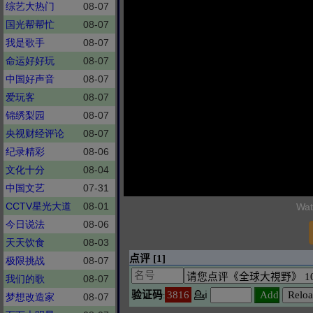
综艺大热门
08-07
国光帮帮忙
08-07
我是歌手
08-07
命运好好玩
08-07
中国好声音
08-07
爱玩客
08-07
锦绣梨园
08-07
央视财经评论
08-07
纪录精彩
08-06
文化十分
08-04
中国文艺
07-31
CCTV星光大道
08-01
Wat
今日说法
08-06
天天饮食
08-03
极限挑战
08-07
我们的歌
08-07
梦想改造家
08-07