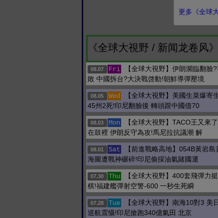
更多《全球大視
《全球大視野 / 新闻龙卷风
【全球大視野】伊朗瀕臨翻臉?
Fri
08.07
敗 中國拆台?大決戰啓動!朝鮮導彈壓境
【全球大視野】美國生菜爆寄生
Wed
08.05
45州2死!印尼翻臉後 轉頭跟中國借70
【全球大視野】TACO王又來了
Mon
08.03
在鼓裡 伊朗反守為攻!馬尼拉抗議潮 解
【前進戰略高地】054B黃岩島
Sat
08.01
海圖遭戰神碾碎!印尼偷採油氣賭國運
【全球大視野】400套飛彈力挺
Thu
07.30
棋!福建艦彈射空警-600 一秒生死瞬
【全球大視野】南海10對3 美
Tue
07.28
巡航震懾!印尼搶跑340億氣田 北京