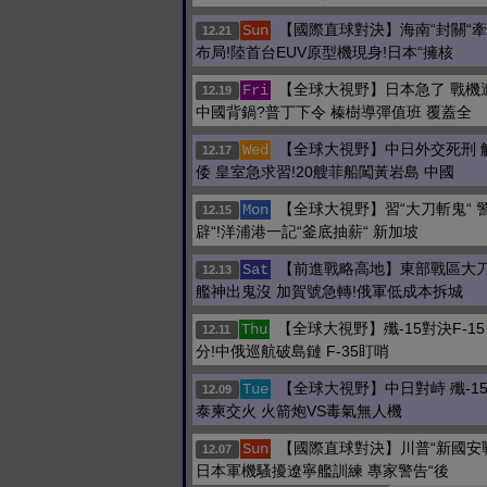
【國際直球對決】海南“封關“
Sun
12.21
布局!陸首台EUV原型機現身!日本“擁核
【全球大視野】日本急了 戰機
Fri
12.19
中國背鍋?普丁下令 榛樹導彈值班 覆蓋全
【全球大視野】中日外交死刑 
Wed
12.17
倭 皇室急求習!20艘菲船闖黃岩島 中國
【全球大視野】習“大刀斬鬼“ 
Mon
12.15
辟“!洋浦港一記“釜底抽薪“ 新加坡
【前進戰略高地】東部戰區大刀
Sat
12.13
艦神出鬼沒 加賀號急轉!俄軍低成本拆城
【全球大視野】殲-15對決F-15
Thu
12.11
分!中俄巡航破島鏈 F-35盯哨
【全球大視野】中日對峙 殲-15T
Tue
12.09
泰柬交火 火箭炮VS毒氣無人機
【國際直球對決】川普“新國安戰
Sun
12.07
日本軍機騷擾遼寧艦訓練 專家警告“後