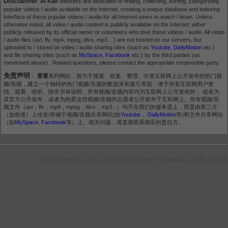
Disclaimer
:
AI Kan
websites are dedicated to finding, collecting, sorting, categorizing
popular videos / audio available on the Internet, creating a unique database and indexing
interface of these popular videos / audio for all Internet users to watch / listen. Unless
otherwise noted, all video / audio content is publicly available on the Internet: either
publicly released by its official owner or volunteers who love these videos / audio. All video
/ audio files (avi, flv, mp4, mpeg, divx, mp3 ...) are not hosted on our servers, but
uploaded to / stored on video / audio sharing sites (such as
Youtube
,
DailyMotion
etc.)
and file sharing sites (such as
MySpace
,
Facebook
etc.) by the third parties (as
mentioned above) . Related questions, please contact the appropriate responsible party.
免责声明
：
爱看
系列网站，致力于搜索、收集、整理、分类互联网上公开发布的热门视
频/音频，建立一个独特的热门视频/音频的数据库和索引界面，便于所有互联网用户查
找、观看、收听。除非另有说明，所有视频/音频内容均为互联网上公开发布的： 或者为
其官方公开发布，或者为热爱这些视频/音频的志愿者公开发布于互联网上。所有视频/音
频文件（avi，flv，mp4，mpeg，divx，mp3...）均不在我们的服务器上，而是由第三方
（如前述）上传至/存储于视频/音频共享网站(如
Youtube
，
DailyMotion
等)和文件共享网站
（如
MySpace
,
Facebook
等）上。相关问题，请直接联系相应的责任方。
Copyright © Lotus Pond Moonlight Software 2008 - 2026