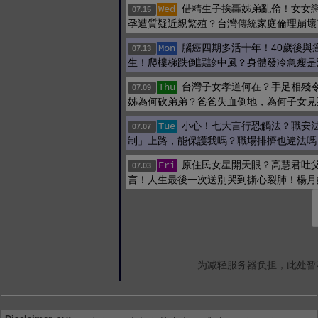
借精生子挨轟姊弟亂倫！女女
Wed
07.15
孕遭質疑近親繁殖？台灣傳統家庭倫理崩壞
腦癌四期多活十年！40歲後與
Mon
07.13
生！爬樓梯跌倒誤診中風？身體發冷急瘦是
台灣子女孝道何在？手足相殘
Thu
07.09
姊為何砍弟弟？爸爸失血倒地，為何子女見
小心！七大言行恐觸法？職安
Tue
07.07
制」上路，能保護我嗎？職場排擠也違法嗎
原住民女星開天眼？高慧君吐
Fri
07.03
言！人生最後一次送別哭到撕心裂肺！楊月
为减轻服务器负担，此处暂