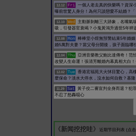
一個人老去真的快樂嗎？資深
Fri
12.12
曝前世驚人身分！為何只談戀愛不結婚？「
主動脈剝離三大跡象，名嘴氣
Wed
12.10
吸，引發器官衰竭？小鬼黃鴻升過世5年猝
棒棒堂小煜無預警結束5年婚姻
Mon
12.08
婚5萬對夫妻？當父母分開後，孩子面臨哪
亞洲音樂教父鮑比達傳奇！范
Thu
12.04
改變人生命運！張清芳離婚內幕真相大白！
香港宏福苑大火怵目驚心，高
Tue
12.02
麼保命？淡水大停水，沒水如何自救？基隆
黃子佼二審宣判全身而退？犯
Sat
11.29
不忍了怒轟噁心
《新闻挖挖哇》
近期节目列表 (点