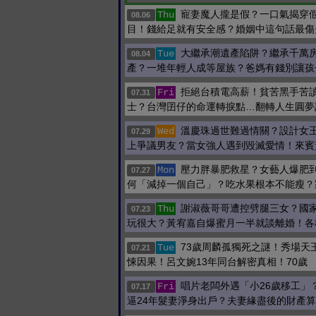
寵妻魔人攏是假？一口氣揭穿
Thu
08.06
目！錢給足就有安全感？婚姻中這句話最傷
大繼承潮遺產陷阱？繼承千萬
Tue
08.04
產？一堆年輕人成等屋族？爸媽有錢別讓孩
拒絕台積電高薪！貧苦黑手苦
Fri
07.31
士？台灣囝仔的命運轉捩點…翻轉人生圓夢
溫慶珠過世難過情關？設計女
Wed
07.29
上爭議男友？當女強人遇到毀滅愛情！來賓
壓力胖暴肥救星？女藝人爆肥到
Mon
07.27
何「減掉一個自己」？吃水果根本不能瘦？
謝淑薇哥哥遭控劈腿三女？國
Thu
07.23
玩很大？黃宥嘉自爆蜜月一半就談離婚！各
73歲周麟孤獨死之謎！秀場天
Tue
07.21
悚因果！呂文婉13年同台解密真相！70歲
唱片老闆外遇「小26歲移工」
Fri
07.17
逼24年髮妻淨身出戶？夫妻緣盡後的財產算