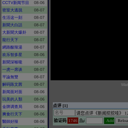
CCTV新闻节目
08-06
密室大逃脱
08-07
生活这一刻
08-07
新聞大白話
08-07
大新聞大爆卦
08-07
龍行天下
08-07
網路酸辣湯
08-07
欢乐智多星
08-06
新聞深喉嚨
08-07
一虎一席谈
08-07
平論無雙
08-07
解码陈文茜
08-07
Wat
新闻面对面
08-06
玩美的人類
08-06
金牌调查局
08-06
爽食行天下
08-06
醫師好辣
08-06