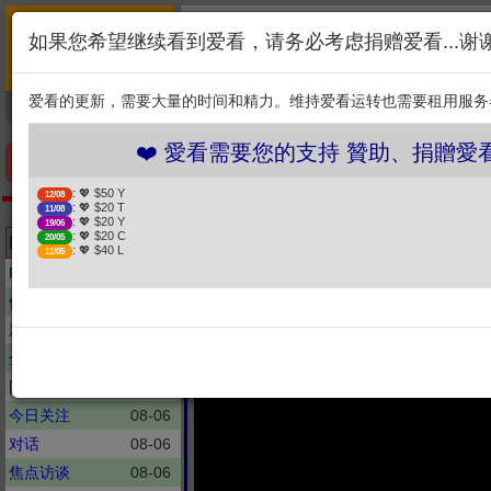
首页
简介
联系
❤️ 愛看需要您的支持 贊助、
如果您希望继续看到爱看，请务必考虑捐赠爱看...谢
新闻
综艺
剧集
: 💖 $50 Y
12/08
1. 选择金额
: 💖 $20 T
11/08
爱看的更新，需要大量的时间和精力。维持爱看运转也需要租用服务
捐贈幫助
: 💖 $20 Y
19/06
: 💖 $20 C
20/05
2. 点击捐赠
: 💖 $40 L
11/05
❤️ 愛看需要您的支持 贊助、捐贈愛看 分享、
手机优先版
: 💖 $50 Y
12/08
: 💖 $20 T
11/08
新闻挖挖哇
: 💖 $20 Y
19/06
香港宏福苑大火怵目驚
: 💖 $20 C
Latest updates
20/05
: 💖 $40 L
11/05
何有汽油味？生活防災寶典！來賓林
POP撞新闻
08-07
何橞瑢辣晚報
08-07
新闻夜总会
08-07
全球大視野
08-07
国民大会
08-07
今日关注
08-06
对话
08-06
焦点访谈
08-06