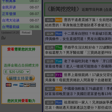
千秋萬事
08-07
全民开讲
08-07
《新闻挖挖哇》
近期节目列表 (点
正常發揮
08-07
曹西平遺產震撼下落！生前怒
Wed
台湾大论谈
08-07
12.31
給姓曹的！單身無後怎麼做財產不會被充公
台灣最前線
08-06
Updated:14:20
十二星座自戀狂？年薪破3百萬
Mon
12.29
💁ℹ
擇偶條件，女生直接閃退！男友出國加床吃
早婚早生沒比較好命？22歲醫
Thu
12.25
愛看
需要您的支持
幸福還壓力？男牙醫炫耀「三寶媽老婆PR9
老了幸福吃到老？晚年「牙口
Tue
12.23
选择金额点击捐赠支持
輩最後尊嚴！老人一嗆就可能致命？吞嚥障
世界上最狠親媽！17歲女兒背債
Fri
12.19
局棄養！母親賣房捲款人間蒸發？合建都更
中國最強軟飯王76歲逝世！李
Wed
12.17
財富落得晚景淒涼？美國巨星富婆包養13年
您的支持
愛看
動力
祖厝摧毀一家人！兄弟姊妹爭
Mon
12.15
悲哀！傳統透天厝家產該怎麼分？那些成功