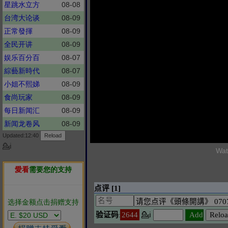
星跳水立方
08-08
台湾大论谈
08-09
正常發揮
08-09
全民开讲
08-09
娱乐百分百
08-07
綜藝新時代
08-07
小姐不熙娣
08-09
食尚玩家
08-09
每日新闻汇
08-09
新闻龙卷风
08-09
Updated:12:40
💁ℹ
Wat
愛看
需要您的支持
选择金额点击捐赠支持