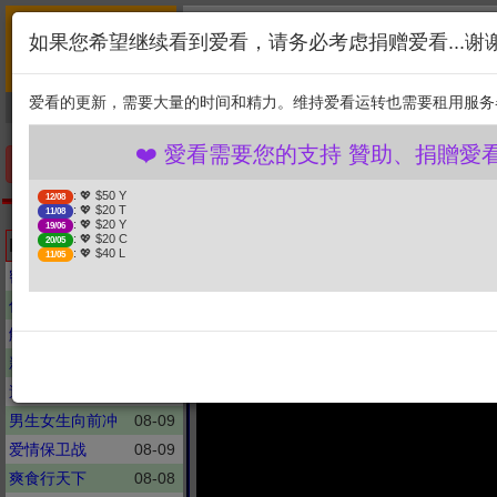
首页
简介
联系
❤️ 愛看需要您的支持 贊
如果您希望继续看到爱看，请务必考虑捐赠爱看...谢
新闻
综艺
剧集
: 💖 $50 Y
12/08
1. 选择金额
: 💖 $20 T
11/08
爱看的更新，需要大量的时间和精力。维持爱看运转也需要租用服务
捐贈幫助
: 💖 $20 Y
19/06
: 💖 $20 C
20/05
2. 点击捐赠
: 💖 $40 L
11/05
❤️ 愛看需要您的支持 贊助、捐贈愛看 分
手机优先版
: 💖 $50 Y
12/08
: 💖 $20 T
11/08
頭條開講
: 💖 $20 Y
19/06
美足敗了!全球足迷超爽!廣
: 💖 $20 C
Latest updates
20/05
: 💖 $40 L
11/05
密室大逃脱
08-09
你好, 星期六
08-07
解码陈文茜
08-08
新聞大白話
08-09
週末大爆卦
08-09
男生女生向前冲
08-09
爱情保卫战
08-09
爽食行天下
08-08