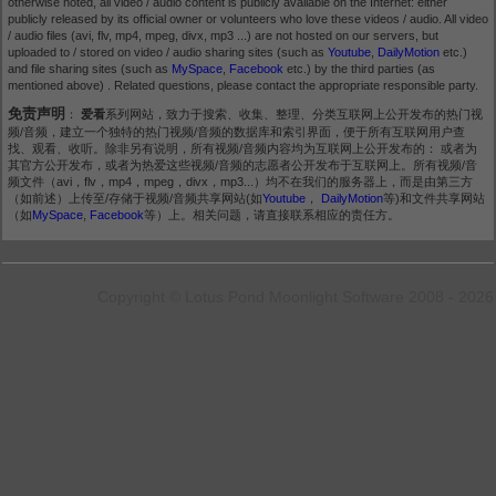
otherwise noted, all video / audio content is publicly available on the Internet: either
publicly released by its official owner or volunteers who love these videos / audio. All video
/ audio files (avi, flv, mp4, mpeg, divx, mp3 ...) are not hosted on our servers, but
uploaded to / stored on video / audio sharing sites (such as
Youtube
,
DailyMotion
etc.)
and file sharing sites (such as
MySpace
,
Facebook
etc.) by the third parties (as
mentioned above) . Related questions, please contact the appropriate responsible party.
免责声明
：
爱看
系列网站，致力于搜索、收集、整理、分类互联网上公开发布的热门视
频/音频，建立一个独特的热门视频/音频的数据库和索引界面，便于所有互联网用户查
找、观看、收听。除非另有说明，所有视频/音频内容均为互联网上公开发布的： 或者为
其官方公开发布，或者为热爱这些视频/音频的志愿者公开发布于互联网上。所有视频/音
频文件（avi，flv，mp4，mpeg，divx，mp3...）均不在我们的服务器上，而是由第三方
（如前述）上传至/存储于视频/音频共享网站(如
Youtube
，
DailyMotion
等)和文件共享网站
（如
MySpace
,
Facebook
等）上。相关问题，请直接联系相应的责任方。
Copyright © Lotus Pond Moonlight Software 2008 - 2026