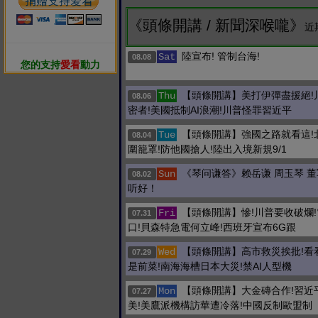
《頭條開講 / 新聞深喉嚨》
近
陸宣布! 管制台海!
Sat
08.08
您的支持
愛看
動力
【頭條開講】美打伊彈盡援絕!
Thu
08.06
密者!美國抵制AI浪潮!川普怪罪習近平
【頭條開講】強國之路就看這!
Tue
08.04
圍籠罩!防他國搶人!陸出入境新規9/1
《琴问谦答》赖岳谦 周玉琴 
Sun
08.02
听好！
【頭條開講】慘!川普要收破爛
Fri
07.31
口!貝森特急電何立峰!西班牙宣布6G跟
【頭條開講】高市救災挨批!看
Wed
07.29
是前菜!南海海槽日本大災!禁AI人型機
【頭條開講】大金磚合作!習近
Mon
07.27
美!美鷹派機構訪華遭冷落!中國反制歐盟制