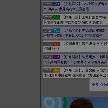
【完整呈現】725上凱道反毒台
Sat
07.25
文.蔣萬安.盧秀燕為食安齊怒吼
【頭條開講】王毅打波音牌!魯
Thu
07.23
黃岩島爆衝突!中國海警水炮伺候!美網震
【頭條開講】馬德雷山核爆點!
Tue
07.21
證據在手!魯比奧不點名聲討!菲律賓抗中
《琴问谦答》赖岳谦 周玉琴 精
Sun
07.19
打预防针！
【頭條開講】這是明搶！中國
Fri
07.17
批准英鋼國有化！川普氣炸！全球都在笑美
【頭條開講】川普欠揍!伊朗炸
Wed
07.15
槽!澳洲向中國宣戰!強制出售北方礦業學巴
更多《頭條