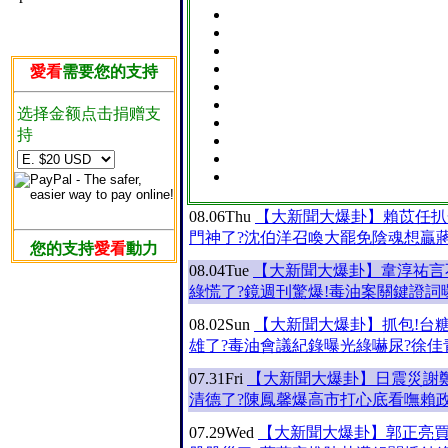
愛看
需要您的支持
选择金额点击捐赠支
持
08.06
Thu
【大新聞大爆卦】賴苡任扒
門神了?沈伯洋召喚大罷免陰魂想贏蔣
您的支持
愛看
動力
08.04
Tue
【大新聞大爆卦】韋淳祐言
綠慌了?鏡週刊驚爆!毒油案關鍵證詞
08.02
Sun
【大新聞大爆卦】抓包!台
雄了?毒油會議紀錄曝光綠嚇尿?徐佳
07.31
Fri
【大新聞大爆卦】日震災謝
清德了?陳鳳馨爆高市打心底看嘸賴政
07.29
Wed
【大新聞大爆卦】郭正亮