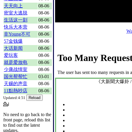
天天向上
08-06
密室大逃脱
08-06
生活这一刻
08-06
快乐大本营
08-06
Wa
非Young不可
08-06
57金钱爆
08-06
大话新闻
08-06
爱玩客
08-06
就是爱放电
08-06
少康战情室
08-06
国光帮帮忙
03-01
《大新聞大爆卦 
天赐的声音
08-06
11點熱吵店
08-06
Updated:4:51
💁ℹ
No need to go back to the
front page, reload this list
to find out the latest
updates.