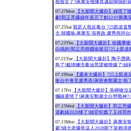
股股災了?蔣萬安推陳其邁組閣插針綠
07.27
Mon
【大新聞大爆卦】綠慌了嗆
劇!郭正亮爆綠年底完了創22:0?蔣萬
07.25
Sat
我是人我反毒台 725凱道直
文.韓國瑜.蔣萬安.張善政.盧秀燕同台
07.23
Thu
【大新聞大爆卦】徐國勇嗆
白搞的!郭正亮韓國瑜號召725上凱道
07.21
Tue
【大新聞大爆卦】陶子讚蔣
鳥了!戴瑋姍洗毒油荒謬被噴爆了!綠
07.19
Sun
【週末大爆卦】725上凱道
衝台中會見盧秀燕!蔣密會鄭麗文!藍
07.17
Fri
【大新聞大爆卦】吳崢嗆沒
爛綠選情了!蔣萬安鄭麗文白營戰神7/
07.15
Wed
【大新聞大爆卦】郭正亮
道歉綠2026慘了!綠官犯蠢了又得罪
07.13
Mon
【大新聞大爆卦】蔣萬安
處?綠大老爆藍這人2028能下架賴清