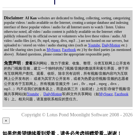
Disclaimer
:
AI Kan
websites are dedicated to finding, collecting, sorting, categorizing
popular videos / audio available on the Internet, creating a unique database and indexing
interface of these popular videos / audio for all Internet users to watch / listen. Unless
otherwise noted, all video / audio content is publicly available on the Internet: either
publicly released by its official owner or volunteers who love these videos / audio. All
video / audio files (avi, flv, mp4, mpeg, divx, mp3 ...) are not hosted on our servers, but
uploaded to / stored on video / audio sharing sites (such as
Youtube
,
DailyMotion
etc.)
and file sharing sites (such as
MySpace
,
Facebook
etc.) by the third parties (as mentioned
above) . Related questions, please contact the appropriate responsible party.
免责声明
：
爱看
系列网站，致力于搜索、收集、整理、分类互联网上公开发布
的热门视频/音频，建立一个独特的热门视频/音频的数据库和索引界面，便于所
有互联网用户查找、观看、收听。除非另有说明，所有视频/音频内容均为互联
网上公开发布的： 或者为其官方公开发布，或者为热爱这些视频/音频的志愿者
公开发布于互联网上。所有视频/音频文件（avi，flv，mp4，mpeg，divx，
mp3...）均不在我们的服务器上，而是由第三方（如前述）上传至/存储于视频/音
频共享网站(如
Youtube
，
DailyMotion
等)和文件共享网站（如
MySpace
,
Facebook
等）上。相关问题，请直接联系相应的责任方。
Copyright © Lotus Pond Moonlight Software 2008 - 2026
×
如果您希望继续看到爱看，请务必考虑捐赠爱看...谢谢！