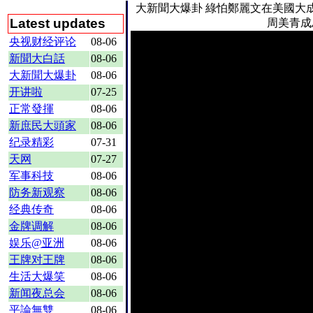
大新聞大爆卦
綠怕鄭麗文在美國大成
Latest updates
周美青成馬
央视财经评论
08-06
新聞大白話
08-06
大新聞大爆卦
08-06
开讲啦
07-25
正常發揮
08-06
新庶民大頭家
08-06
纪录精彩
07-31
天网
07-27
军事科技
08-06
防务新观察
08-06
经典传奇
08-06
金牌调解
08-06
娱乐@亚洲
08-06
王牌对王牌
08-06
生活大爆笑
08-06
新闻夜总会
08-06
平論無雙
08-06