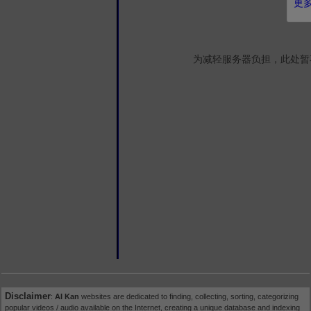
更多
为减轻服务器负担，此处暂
Disclaimer
:
AI Kan
websites are dedicated to finding, collecting, sorting, categorizing
popular videos / audio available on the Internet, creating a unique database and indexing