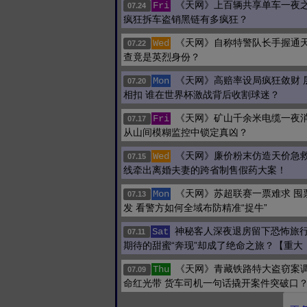
《天网》上百辆共享单车一夜
Fri
07.24
疯狂拆车盗销黑链有多疯狂？
《天网》自称特警队长手握通天
Wed
07.22
查竟是英烈身份？
《天网》高赔率设局疯狂敛财 
Mon
07.20
相扣 谁在世界杯激战背后收割球迷？
《天网》矿山千余米电缆一夜消
Fri
07.17
从山间模糊监控中锁定真凶？
《天网》廉价粉末仿造天价急救
Wed
07.15
线牵出离婚夫妻的跨省制售假药大案！
《天网》苏超联赛一票难求 囤
Mon
07.13
发 看警方如何全域布防精准“捉牛”
神秘客人深夜退房留下恐怖旅行
Sat
07.11
期待的甜蜜“奔现”却成了绝命之旅？【重大
《天网》青藏铁路特大盗窃案
Thu
07.09
命红光带 货车司机一句话撬开案件突破口