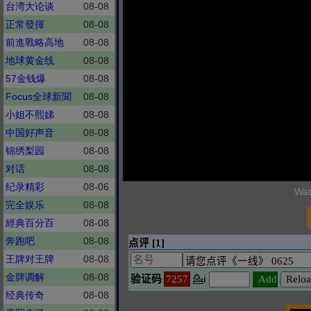
台湾大论谈
08-08
正常發揮
08-08
前進戰略高地
08-08
地球黄金线
08-08
57金钱爆
08-08
Focus全球新聞
08-08
小姐不熙娣
08-08
中国好声音
08-08
锦绣梨园
08-08
对话
08-08
纪录精彩
08-06
Wat
完全娱乐
08-08
經典百分百
08-08
奔跑吧
08-08
王牌对王牌
08-08
金牌调解
08-08
经典传奇
08-08