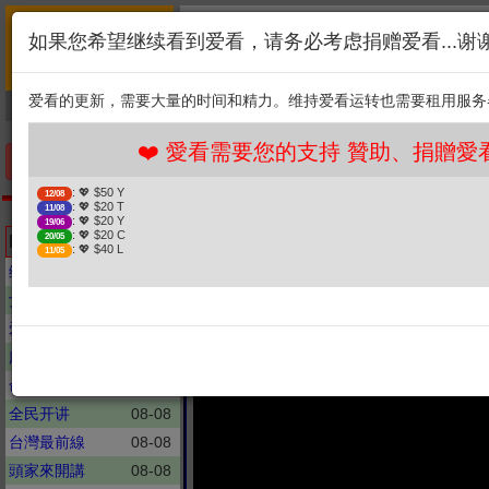
首页
简介
联系
❤️ 愛看需要您的支持 贊
如果您希望继续看到爱看，请务必考虑捐赠爱看...谢
新闻
综艺
剧集
: 💖 $50 Y
12/08
1. 选择金额
: 💖 $20 T
11/08
爱看的更新，需要大量的时间和精力。维持爱看运转也需要租用服务
捐贈幫助
: 💖 $20 Y
19/06
: 💖 $20 C
20/05
2. 点击捐赠
: 💖 $40 L
11/05
❤️ 愛看需要您的支持 贊助、捐贈愛看 分
手机优先版
: 💖 $50 Y
12/08
: 💖 $20 T
11/08
一线
: 💖 $20 Y
19/06
百万黄金一夜清
: 💖 $20 C
Latest updates
20/05
: 💖 $40 L
11/05
综艺大热门
08-08
女人我最大
08-08
爱玩客
04-22
麻辣天后传
08-08
命运好好玩
08-08
全民开讲
08-08
台灣最前線
08-08
頭家來開講
08-08