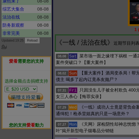
康熙来了
08-08
综艺大集合
08-08
法治在线
08-08
防务新观察
08-08
1
非常完美
08-08
Updated:19:25
《一线 / 法治在线》
近期节目列表
💁ℹ
菜市场一面之缘埋下祸根 一通
Sat
08.08
愛看
需要您的支持
案件突破口？【重大案件】
【重大案件】酒局变杀局！帮
Sun
08.02
债主 喝多了起内讧竟杀友抛尸？
选择金额点击捐赠支持
只因没生儿子被全村欺负 400
Fri
07.31
女三人杀心【悔罪实录】
《一线》成功人士竟是背负命案
Wed
07.29
通缉犯！枪杀堂姐真的只是一场意外？
《天网》尿检阴性却神志恍惚？
Mon
您的支持
愛看
動力
07.27
叶”揭开新型电子烟毒品分销链