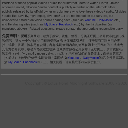
interface of these popular videos / audio for all Internet users to watch / listen. Unless
otherwise noted, all video / audio content is publicly available on the Internet: either
publicly released by its official owner or volunteers who love these videos / audio. All video
/ audio files (avi, flv, mp4, mpeg, divx, mp3 ...) are not hosted on our servers, but
uploaded to / stored on video / audio sharing sites (such as
Youtube
,
DailyMotion
etc.)
and file sharing sites (such as
MySpace
,
Facebook
etc.) by the third parties (as
mentioned above) . Related questions, please contact the appropriate responsible party.
免责声明
：
爱看
系列网站，致力于搜索、收集、整理、分类互联网上公开发布的热门视
频/音频，建立一个独特的热门视频/音频的数据库和索引界面，便于所有互联网用户查
找、观看、收听。除非另有说明，所有视频/音频内容均为互联网上公开发布的： 或者为
其官方公开发布，或者为热爱这些视频/音频的志愿者公开发布于互联网上。所有视频/音
频文件（avi，flv，mp4，mpeg，divx，mp3...）均不在我们的服务器上，而是由第三方
（如前述）上传至/存储于视频/音频共享网站(如
Youtube
，
DailyMotion
等)和文件共享网站
（如
MySpace
,
Facebook
等）上。相关问题，请直接联系相应的责任方。
Copyright © Lotus Pond Moonlight Software 2008 - 2026