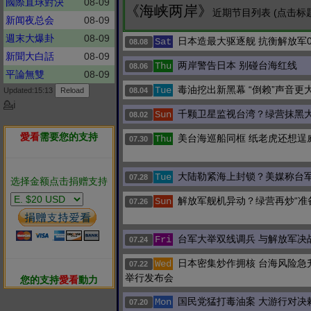
國際直球對決
08-09
《海峡两岸》
近期节目列表 (点击标
新闻夜总会
08-09
週末大爆卦
08-09
日本造最大驱逐舰 抗衡解放军0
Sat
08.08
新聞大白話
08-09
两岸警告日本 别碰台海红线
Thu
08.06
平論無雙
08-09
毒油挖出新黑幕 “倒赖”声音更
Tue
Updated:15:13
08.04
💁ℹ
千颗卫星监视台湾？绿营抹黑
Sun
08.02
愛看
需要您的支持
美台海巡船同框 纸老虎还想逞
Thu
07.30
大陆勒紧海上封锁？美媒称台
Tue
07.28
选择金额点击捐赠支持
解放军舰机异动？绿营再炒“准
Sun
07.26
台军大举双线调兵 与解放军决
Fri
07.24
日本密集炒作拥核 台海风险急
Wed
07.22
举行发布会
您的支持
愛看
動力
国民党猛打毒油案 大游行对决
Mon
07.20