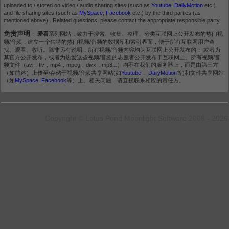
uploaded to / stored on video / audio sharing sites (such as
Youtube
,
DailyMotion
etc.)
and file sharing sites (such as
MySpace
,
Facebook
etc.) by the third parties (as
mentioned above) . Related questions, please contact the appropriate responsible party.
免责声明
：
爱看
系列网站，致力于搜索、收集、整理、分类互联网上公开发布的热门视
频/音频，建立一个独特的热门视频/音频的数据库和索引界面，便于所有互联网用户查
找、观看、收听。除非另有说明，所有视频/音频内容均为互联网上公开发布的： 或者为
其官方公开发布，或者为热爱这些视频/音频的志愿者公开发布于互联网上。所有视频/音
频文件（avi，flv，mp4，mpeg，divx，mp3...）均不在我们的服务器上，而是由第三方
（如前述）上传至/存储于视频/音频共享网站(如
Youtube
，
DailyMotion
等)和文件共享网站
（如
MySpace
,
Facebook
等）上。相关问题，请直接联系相应的责任方。
Copyright © Lotus Pond Moonlight Software 2008 - 2026