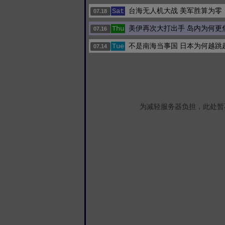
台海无人机大战 美军胜算为零
Sat
07.18
美伊再次大打出手 岛内为何更
Thu
07.16
不是南海当事国 日本为何越跳
Tue
07.14
为减轻服务器负担，此处暂