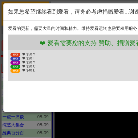
首页
简介
联系
❤️ 愛看需要您的支持 贊
如果您希望继续看到爱看，请务必考虑捐赠爱看...谢
新闻
综艺
剧集
: 💖 $50 Y
12/08
1. 选择金额
: 💖 $20 T
11/08
爱看的更新，需要大量的时间和精力。维持爱看运转也需要租用服务
捐贈幫助
: 💖 $20 Y
19/06
: 💖 $20 C
20/05
2. 点击捐赠
: 💖 $40 L
11/05
❤️ 愛看需要您的支持 贊助、捐贈愛看 分
手机优先版
: 💖 $50 Y
12/08
: 💖 $20 T
11/08
海峡两岸
: 💖 $20 Y
19/06
特
: 💖 $20 C
Latest updates
20/05
: 💖 $40 L
11/05
琴问谦答
08-09
雅琴看世界
08-09
頭家來開講
08-07
股轩金钱爆
08-09
小姐不熙娣
08-09
一虎一席谈
08-09
综艺大集合
08-09
經典百分百
08-09