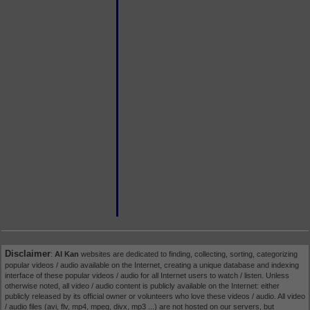
Disclaimer
:
AI Kan
websites are dedicated to finding, collecting, sorting, categorizing
popular videos / audio available on the Internet, creating a unique database and indexing
interface of these popular videos / audio for all Internet users to watch / listen. Unless
otherwise noted, all video / audio content is publicly available on the Internet: either
publicly released by its official owner or volunteers who love these videos / audio. All video
/ audio files (avi, flv, mp4, mpeg, divx, mp3 ...) are not hosted on our servers, but