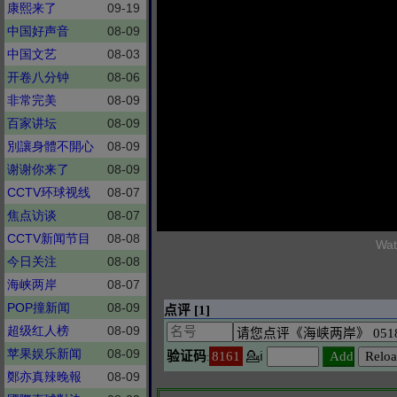
康熙来了
09-19
中国好声音
08-09
中国文艺
08-03
开卷八分钟
08-06
非常完美
08-09
百家讲坛
08-09
別讓身體不開心
08-09
谢谢你来了
08-09
CCTV环球视线
08-07
焦点访谈
08-07
CCTV新闻节目
08-08
Wat
今日关注
08-08
海峡两岸
08-07
POP撞新闻
08-09
超级红人榜
08-09
苹果娱乐新闻
08-09
鄭亦真辣晚報
08-09