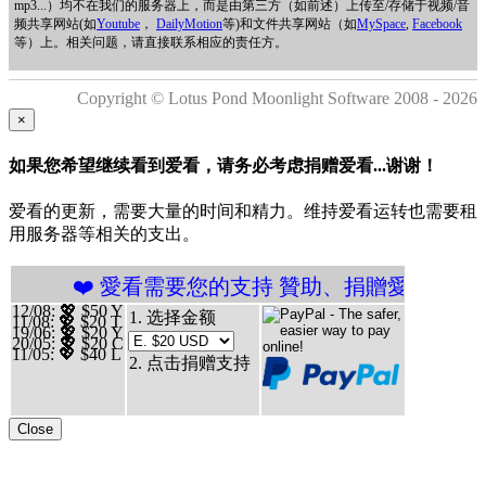
mp3...）均不在我们的服务器上，而是由第三方（如前述）上传至/存储于视频/音
频共享网站(如
Youtube
，
DailyMotion
等)和文件共享网站（如
MySpace
,
Facebook
等）上。相关问题，请直接联系相应的责任方。
Copyright © Lotus Pond Moonlight Software 2008 - 2026
×
如果您希望继续看到爱看，请务必考虑捐赠爱看...谢谢！
爱看的更新，需要大量的时间和精力。维持爱看运转也需要租
用服务器等相关的支出。
 愛看需要您的支持 贊助、捐贈愛看 分享、傳播愛看 ❤
12/08
: 💖 $50 Y
1. 选择金额
11/08
: 💖 $20 T
19/06
: 💖 $20 Y
20/05
: 💖 $20 C
11/05
: 💖 $40 L
2. 点击捐赠支持
Close