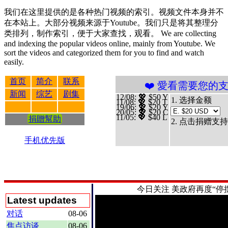
我们在这里提供的是各种热门视频的索引。视频文件本身并不
在本站上。大部分视频来源于Youtube。我们只是将其整理分
类排列，制作索引，便于大家查找，观看。 We are collecting
and indexing the popular videos online, mainly from Youtube. We
sort the videos and categorized them for you to find and watch
easily.
首页
简介
联系
❤️ 愛看需要您的支持 贊助、捐
新闻
综艺
剧集
12/08
: 💖 $50 Y
1. 选择金额
11/08
: 💖 $20 T
19/06
: 💖 $20 Y
20/05
: 💖 $20 C
11/05
: 💖 $40 L
捐贈幫助
2. 点击捐赠支持
手机优先版
今日关注
美政府再度“停摆”
Latest updates
对话
08-06
焦点访谈
08-06