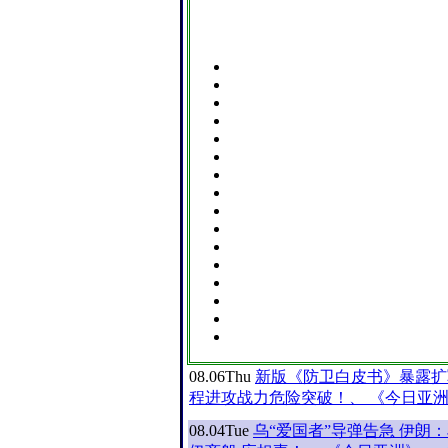
08.06
Thu
新版《防卫白皮书》暴露扩
程进攻战力危险突破！、 《今日亚
08.04
Tue
乌“爱国者”导弹告急 伊朗：