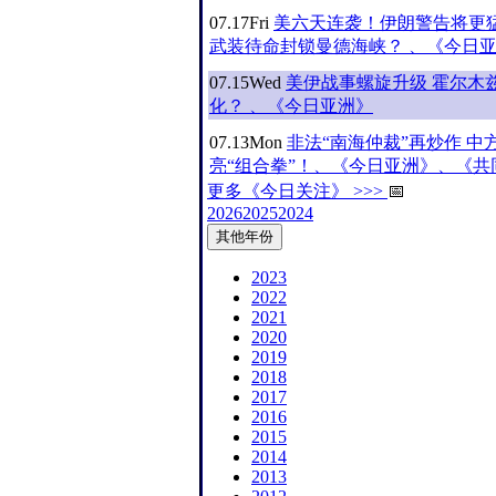
07.17
Fri
美六天连袭！伊朗警告将更猛
武装待命封锁曼德海峡？ 、《今日
07.15
Wed
美伊战事螺旋升级 霍尔木
化？ 、《今日亚洲》
07.13
Mon
非法“南海仲裁”再炒作 中
亮“组合拳”！、《今日亚洲》、《共
更多《今日关注》 >>>
📅
2026
2025
2024
其他年份
2023
2022
2021
2020
2019
2018
2017
2016
2015
2014
2013