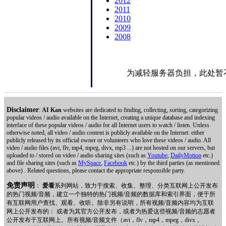
2012
2011
2010
2009
2008
为减轻服务器负担，此处暂
Disclaimer
:
AI Kan
websites are dedicated to finding, collecting, sorting, categorizing
popular videos / audio available on the Internet, creating a unique database and indexing
interface of these popular videos / audio for all Internet users to watch / listen. Unless
otherwise noted, all video / audio content is publicly available on the Internet: either
publicly released by its official owner or volunteers who love these videos / audio. All
video / audio files (avi, flv, mp4, mpeg, divx, mp3 ...) are not hosted on our servers, but
uploaded to / stored on video / audio sharing sites (such as
Youtube
,
DailyMotion
etc.)
and file sharing sites (such as
MySpace
,
Facebook
etc.) by the third parties (as mentioned
above) . Related questions, please contact the appropriate responsible party.
免责声明
：
爱看
系列网站，致力于搜索、收集、整理、分类互联网上公开发布
的热门视频/音频，建立一个独特的热门视频/音频的数据库和索引界面，便于所
有互联网用户查找、观看、收听。除非另有说明，所有视频/音频内容均为互联
网上公开发布的： 或者为其官方公开发布，或者为热爱这些视频/音频的志愿者
公开发布于互联网上。所有视频/音频文件（avi，flv，mp4，mpeg，divx，