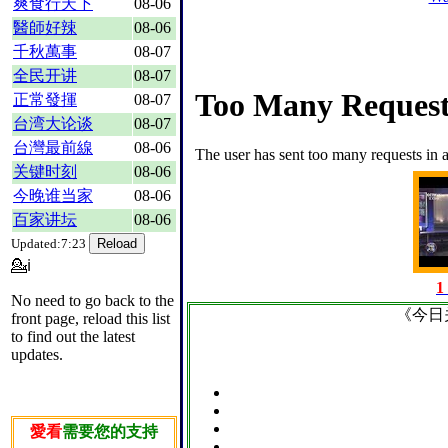
爽食行天下
08-06
醫師好辣
08-06
千秋萬事
08-07
全民开讲
08-07
正常發揮
08-07
台湾大论谈
08-07
台灣最前線
08-06
关键时刻
08-06
今晚谁当家
08-06
百家讲坛
08-06
Updated:7:23
💁ℹ
1
No need to go back to the
《今日
front page, reload this list
to find out the latest
updates.
愛看
需要您的支持