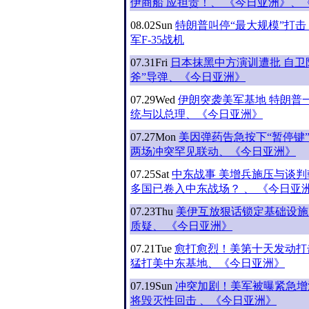
伊商船 应担责！、 《今日亚洲》、
08.02
Sun
特朗普叫停“最大规模”打击
军F-35战机
07.31
Fri
日本抹黑中方演训遭批 自卫
斧”导弹、《今日亚洲》
07.29
Wed
伊朗突袭美军基地 特朗普
统与以总理、《今日亚洲》
07.27
Mon
美因弹药告急按下“暂停键
两场冲突罕见联动、《今日亚洲》
07.25
Sat
中东战事 美增兵施压与谈判
多国已卷入中东战场？ 、 《今日亚
07.23
Thu
美伊互放狠话锁定基础设施 
质疑、 《今日亚洲》
07.21
Tue
愈打愈烈！美第十天发动打
猛打美中东基地、《今日亚洲》
07.19
Sun
冲突加剧！美军被曝紧急增派F
将毁灭性回击 、《今日亚洲》