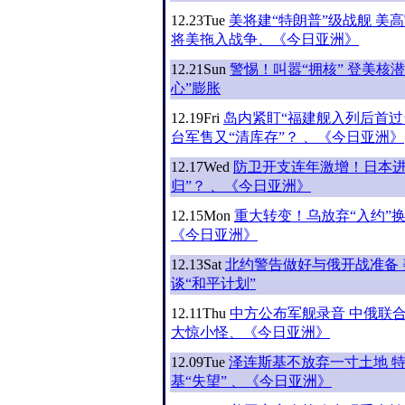
12.23
Tue
美将建“特朗普”级战舰 美
将美拖入战争、《今日亚洲》
12.21
Sun
警惕！叫嚣“拥核” 登美核潜
心”膨胀
12.19
Fri
岛内紧盯“福建舰入列后首过
台军售又“清库存”？ 、《今日亚洲》
12.17
Wed
防卫开支连年激增！日本进
归”？ 、《今日亚洲》
12.15
Mon
重大转变！乌放弃“入约”换
《今日亚洲》
12.13
Sat
北约警告做好与俄开战准备
谈“和平计划”
12.11
Thu
中方公布军舰录音 中俄联
大惊小怪、《今日亚洲》
12.09
Tue
泽连斯基不放弃一寸土地 
基“失望” 、《今日亚洲》