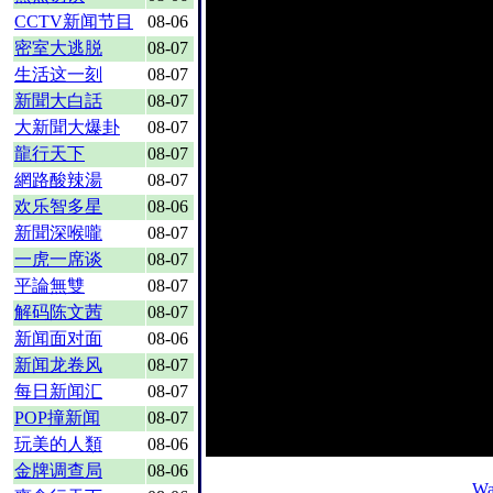
CCTV新闻节目
08-06
密室大逃脱
08-07
生活这一刻
08-07
新聞大白話
08-07
大新聞大爆卦
08-07
龍行天下
08-07
網路酸辣湯
08-07
欢乐智多星
08-06
新聞深喉嚨
08-07
一虎一席谈
08-07
平論無雙
08-07
解码陈文茜
08-07
新闻面对面
08-06
新闻龙卷风
08-07
每日新闻汇
08-07
POP撞新闻
08-07
玩美的人類
08-06
金牌调查局
08-06
Wa