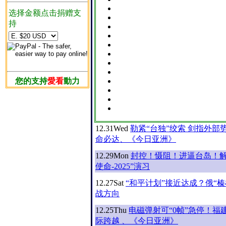
选择金额点击捐赠支
持
您的支持
愛看
動力
12.31
Wed
勒紧“台独”绞索 剑指外部
命必达、《今日亚洲》
12.29
Mon
封控！慑阻！进逼台岛！解
使命-2025”演习
12.27
Sat
“和平计划”接近达成？俄“
战方向
12.25
Thu
电磁弹射可“0帧”急停！福
际跨越 、《今日亚洲》