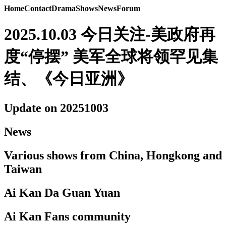
Home
Contact
Drama
Shows
News
Forum
2025.10.03 今日关注-美政府再
度“停摆” 美军全球将领罕见集
结、《今日亚洲》
Update on 20251003
News
Various shows from China, Hongkong and
Taiwan
Ai Kan Da Guan Yuan
Ai Kan Fans community