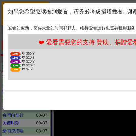
首页
简介
联系
❤️ 愛看需要您的支持 贊助
如果您希望继续看到爱看，请务必考虑捐赠爱看...谢
新闻
综艺
剧集
: 💖 $50 Y
12/08
1. 选择金额
: 💖 $20 T
11/08
爱看的更新，需要大量的时间和精力。维持爱看运转也需要租用服务
捐贈幫助
: 💖 $20 Y
19/06
: 💖 $20 C
20/05
2. 点击捐赠
: 💖 $40 L
11/05
❤️ 愛看需要您的支持 贊助、捐贈愛看 分享、
手机优先版
: 💖 $50 Y
12/08
: 💖 $20 T
11/08
百家讲
: 💖 $20 Y
19/06
: 💖 $20 C
Latest updates
20/05
: 💖 $40 L
11/05
开讲啦
08-07
大话新闻
08-07
醫學大聯盟
08-07
一袋女王
08-07
欢乐智多星
08-07
台灣向前行
08-07
关键时刻
08-07
新闻挖挖哇
08-07