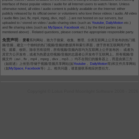
interface of these popular videos / audio for all Internet users to watch / listen. Unless
otherwise noted, all video / audio content is publicly available on the Internet: either
publicly released by its official owner or volunteers who love these videos / audio. All video
/ audio files (avi, flv, mp4, mpeg, divx, mp3 ...) are not hosted on our servers, but
uploaded to / stored on video / audio sharing sites (such as
Youtube
,
DailyMotion
etc.)
and file sharing sites (such as
MySpace
,
Facebook
etc.) by the third parties (as
mentioned above) . Related questions, please contact the appropriate responsible party.
免责声明
：
爱看
系列网站，致力于搜索、收集、整理、分类互联网上公开发布的热门视
频/音频，建立一个独特的热门视频/音频的数据库和索引界面，便于所有互联网用户查
找、观看、收听。除非另有说明，所有视频/音频内容均为互联网上公开发布的： 或者为
其官方公开发布，或者为热爱这些视频/音频的志愿者公开发布于互联网上。所有视频/音
频文件（avi，flv，mp4，mpeg，divx，mp3...）均不在我们的服务器上，而是由第三方
（如前述）上传至/存储于视频/音频共享网站(如
Youtube
，
DailyMotion
等)和文件共享网站
（如
MySpace
,
Facebook
等）上。相关问题，请直接联系相应的责任方。
Copyright © Lotus Pond Moonlight Software 2008 - 2026