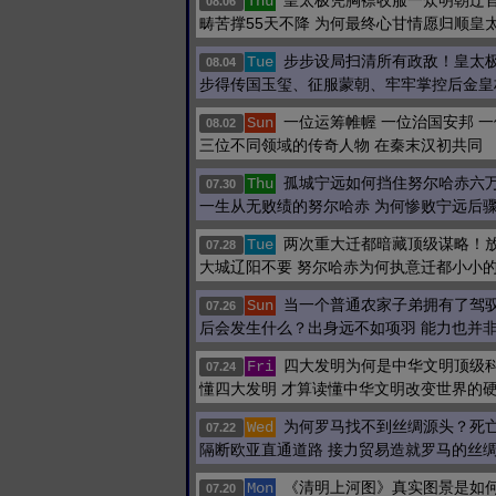
皇太极凭胸襟收服一众明朝辽
Thu
08.06
畴苦撑55天不降 为何最终心甘情愿归顺皇
步步设局扫清所有政敌！皇太
Tue
08.04
步得传国玉玺、征服蒙朝、牢牢掌控后金皇
一位运筹帷幄 一位治国安邦 
Sun
08.02
三位不同领域的传奇人物 在秦末汉初共同
孤城宁远如何挡住努尔哈赤六
Thu
07.30
一生从无败绩的努尔哈赤 为何惨败宁远后
两次重大迁都暗藏顶级谋略！
Tue
07.28
大城辽阳不要 努尔哈赤为何执意迁都小小
当一个普通农家子弟拥有了驾
Sun
07.26
后会发生什么？出身远不如项羽 能力也并
四大发明为何是中华文明顶级
Fri
07.24
懂四大发明 才算读懂中华文明改变世界的
为何罗马找不到丝绸源头？死
Wed
07.22
隔断欧亚直通道路 接力贸易造就罗马的丝
《清明上河图》真实图景是如
Mon
07.20