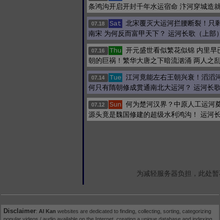
条鸿沟开启开封千年水运宿命 汴河穿城造
北宋覆灭大运河拦腰断裂！只
Sat
07.18
南宋 为何反而富甲天下？ 运河长歌（上部
开元盛世看似繁花似锦 内里早
Thu
07.16
朝的巨祸！繁华大唐之下暗流汹涌 两人之
江河竟能左右王朝兴衰！滔滔河
Tue
07.14
何只有隋朝修成贯通南北大运河？ 运河长
何为楚河汉界？中原人工运河
Sun
07.12
源头竟是魏国修建的超级水利鸿沟！ 运河
为减轻服务器负担，此处暂
Disclaimer
:
AI Kan
websites are dedicated to finding, collecting, sorting, categorizing
popular videos / audio available on the Internet, creating a unique database and indexing