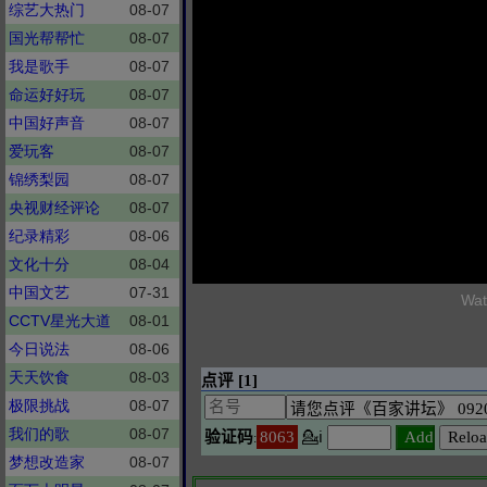
综艺大热门
08-07
国光帮帮忙
08-07
我是歌手
08-07
命运好好玩
08-07
中国好声音
08-07
爱玩客
08-07
锦绣梨园
08-07
央视财经评论
08-07
纪录精彩
08-06
文化十分
08-04
中国文艺
07-31
Wat
CCTV星光大道
08-01
今日说法
08-06
天天饮食
08-03
极限挑战
08-07
我们的歌
08-07
梦想改造家
08-07