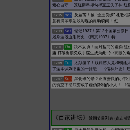
素心自守 一笼红麝串却勾得宝玉失了神 红
反差萌！被 “金玉良缘” 礼教
Mon
12.15
竟有滴翠亭边戏彩蝶的灵动瞬间！ 红
铭记1937！第12个国家公祭日
Sat
12.13
屠杀这段血泪历史 《南京1937》特
决不妥协！面对盐商的虚伪 这
Thu
12.11
庸 打破枷锁凭双手谋生成为此书中亮眼的
太颠覆了！贱籍艺人竟和朝廷大
Tue
12.09
了这本讽刺书里的一抹暖！ 《儒林外史》
黑化谁的错？正直善良的小书生
Sun
12.07
的诱惑下彻底变成了虚伪势利的小人！ 《
《百家讲坛》
近期节目列表 (点击标