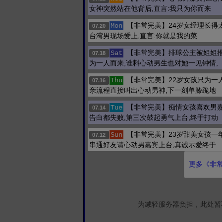
女神突然站在他背后,直言:我只为你而来
【非常完美】24岁女经理长得太
Mon
07.20
台湾男现场爱上,直言:你就是我的菜
【非常完美】排球公主被姐姐推
Sat
07.18
为一人而来,谁料心动男生也对她一见钟情,
【非常完美】22岁女孩只为一
Thu
07.16
亲流程直接叫出心动男神,下一刻单膝跪地
【非常完美】痴情女孩喜欢男嘉
Tue
07.14
告白都失败,第三次鼓起勇气上台,终于打动
【非常完美】23岁甜美女孩一
Sun
07.12
串通好友请心动男嘉宾上台,真诚示爱终于
更多《非常
为减轻服务器负担，此处暂