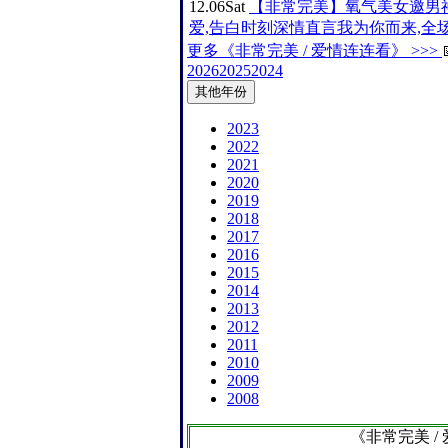
12.06
Sat
【非常完美】氧气美女邀男
爱,告白时刻深情直言我为你而来,全
更多《非常完美 / 爱情连连看》 >>>
2026
2025
2024
其他年份
2023
2022
2021
2020
2019
2018
2017
2016
2015
2014
2013
2012
2011
2010
2009
2008
《非常完美 /