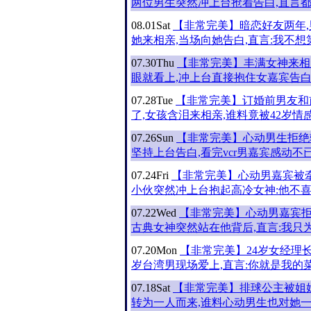
两位男生突然冲上台抢着告白,直言
08.01
Sat
【非常完美】暗恋好友两年
她来相亲,当场向她告白,直言:我不想
07.30
Thu
【非常完美】丰满女神来相
眼就看上,冲上台直接抱住女嘉宾告白
07.28
Tue
【非常完美】订婚前男友和
了,女孩含泪来相亲,谁料竟被42岁情
07.26
Sun
【非常完美】心动男生拒绝
坚持上台告白,看完vcr男嘉宾感动不
07.24
Fri
【非常完美】心动男嘉宾被牵
小伙突然冲上台抱起高冷女神:他不
07.22
Wed
【非常完美】心动男嘉宾拒
古典女神突然站在他背后,直言:我只
07.20
Mon
【非常完美】24岁女经理长
岁台湾男现场爱上,直言:你就是我的
07.18
Sat
【非常完美】排球公主被姐
转为一人而来,谁料心动男生也对她一