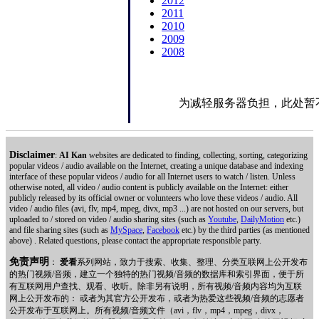
2012
2011
2010
2009
2008
为减轻服务器负担，此处暂
Disclaimer
:
AI Kan
websites are dedicated to finding, collecting, sorting, categorizing
popular videos / audio available on the Internet, creating a unique database and indexing
interface of these popular videos / audio for all Internet users to watch / listen. Unless
otherwise noted, all video / audio content is publicly available on the Internet: either
publicly released by its official owner or volunteers who love these videos / audio. All
video / audio files (avi, flv, mp4, mpeg, divx, mp3 ...) are not hosted on our servers, but
uploaded to / stored on video / audio sharing sites (such as
Youtube
,
DailyMotion
etc.)
and file sharing sites (such as
MySpace
,
Facebook
etc.) by the third parties (as mentioned
above) . Related questions, please contact the appropriate responsible party.
免责声明
：
爱看
系列网站，致力于搜索、收集、整理、分类互联网上公开发布
的热门视频/音频，建立一个独特的热门视频/音频的数据库和索引界面，便于所
有互联网用户查找、观看、收听。除非另有说明，所有视频/音频内容均为互联
网上公开发布的： 或者为其官方公开发布，或者为热爱这些视频/音频的志愿者
公开发布于互联网上。所有视频/音频文件（avi，flv，mp4，mpeg，divx，