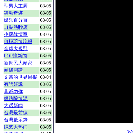
型男大主厨
08-05
舞动奇迹
08-05
娱乐百分百
08-05
11點熱吵店
08-05
少康战情室
08-05
何橞瑢辣晚報
08-05
全球大視野
08-05
POP撞新闻
08-05
新庶民大頭家
08-05
頭條開講
08-05
文茜的世界周报
08-04
有話好說
08-05
非诚勿扰
08-05
網路酸辣湯
08-05
大话新闻
08-05
台灣最前線
08-05
台灣啟示錄
08-05
综艺大热门
08-05
Wa