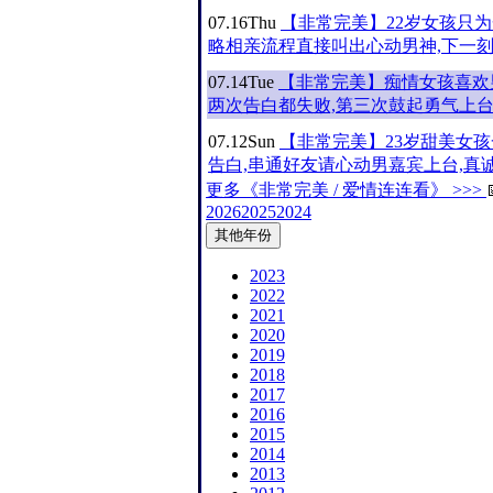
07.16
Thu
【非常完美】22岁女孩只为
略相亲流程直接叫出心动男神,下一
07.14
Tue
【非常完美】痴情女孩喜欢
两次告白都失败,第三次鼓起勇气上台
07.12
Sun
【非常完美】23岁甜美女
告白,串通好友请心动男嘉宾上台,真
更多《非常完美 / 爱情连连看》 >>>
2026
2025
2024
其他年份
2023
2022
2021
2020
2019
2018
2017
2016
2015
2014
2013