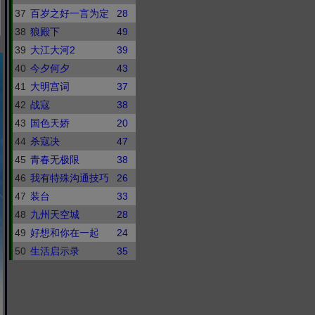
37
百岁之好一言为定
28
38
狼殿下
49
39
大江大河2
39
40
今夕何夕
43
41
大明宫词
37
42
战寇
38
43
国色天娇
20
44
杀寇决
47
45
青春无极限
38
46
我有特殊沟通技巧
26
47
装台
33
48
九州天空城
28
49
好想和你在一起
24
50
生活启示录
35