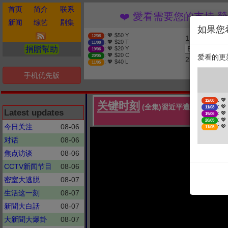
首页
简介
联系
❤️ 愛看需要您的支持 
新闻
综艺
剧集
如果您
: 💖 $50 Y
12/08
1. 选择金额
: 💖 $20 T
11/08
捐贈幫助
: 💖 $20 Y
19/06
: 💖 $20 C
爱看的更
20/05
2. 点击捐赠
: 💖 $40 L
11/05
手机优先版
: 💖
12/08
关键时刻
(全集)習近平遭打臉？！
: 💖
11/08
Latest updates
: 💖
19/06
達H
: 💖
20/05
今日关注
08-06
: 💖
11/05
对话
08-06
焦点访谈
08-06
CCTV新闻节目
08-06
密室大逃脱
08-07
生活这一刻
08-07
新聞大白話
08-07
大新聞大爆卦
08-07