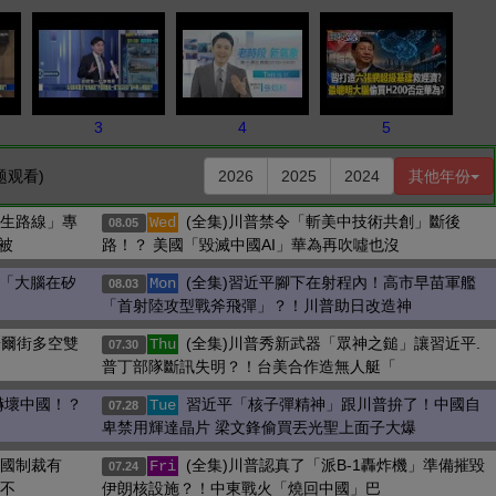
3
4
5
题观看)
2026
2025
2024
其他年份
逃生路線」專
(全集)川普禁令「斬美中技術共創」斷後
Wed
08.05
被
路！？ 美國「毀滅中國AI」華為再吹噓也沒
神「大腦在矽
(全集)習近平腳下在射程內！高市早苗軍艦
Mon
08.03
「首射陸攻型戰斧飛彈」？！川普助日改造神
華爾街多空雙
(全集)川普秀新武器「眾神之鎚」讓習近平.
Thu
07.30
普丁部隊斷訊失明？！台美合作造無人艇「
嚇壞中國！？
習近平「核子彈精神」跟川普拚了！中國自
Tue
07.28
卑禁用輝達晶片 梁文鋒偷買丟光聖上面子大爆
美國制裁有
(全集)川普認真了「派B-1轟炸機」準備摧毀
Fri
07.24
「不
伊朗核設施？！中東戰火「燒回中國」巴