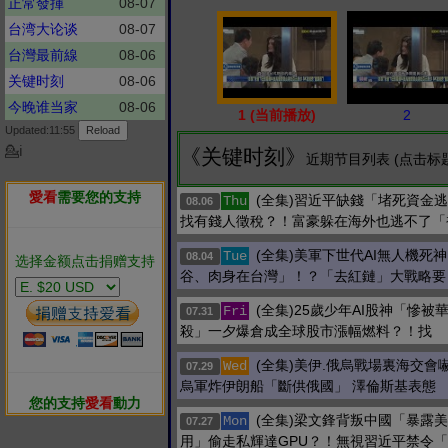
正常發揮
08-07
台湾大论谈
08-07
台灣最前線
08-06
关键时刻
08-06
今晚谁当家
08-06
1 (当前播放)
2
Updated:11:55
💁ℹ
《关键时刻》
近期节目列表 (点击标
愛看
需要您的支持
(全集)習近平缺錢「堵死資金
Thu
08.06
找有錢人徵稅？！富豪躲在海外也逃不了「
(全集)美軍下世代AI無人機死
Tue
08.04
选择金额点击捐赠支持
谷、肉身在台灣」！？「去紅鏈」大戰略要
(全集)25歲少年AI股神「慘被
Fri
07.31
殺」一夕爆倉成全球股市漲幅燃料？！找
(全集)美伊.俄烏戰場裏海交會
Wed
07.29
烏軍炸伊朗船「斷供俄國」 澤倫斯基表態
您的支持
愛看
動力
(全集)梁文鋒背叛中國「暴露
Mon
07.27
用」偷走私輝達GPU？！無視習近平禁令