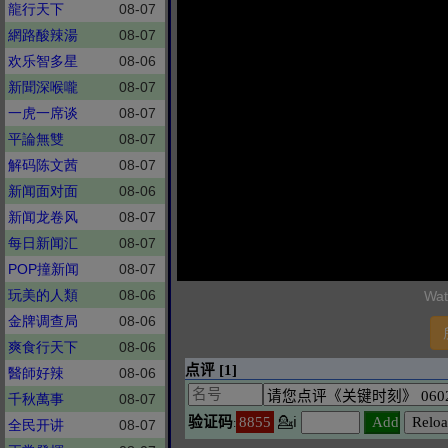
龍行天下
08-07
網路酸辣湯
08-07
欢乐智多星
08-06
新聞深喉嚨
08-07
一虎一席谈
08-07
平論無雙
08-07
解码陈文茜
08-07
新闻面对面
08-06
新闻龙卷风
08-07
每日新闻汇
08-07
POP撞新闻
08-07
玩美的人類
08-06
Wat
金牌调查局
08-06
爽食行天下
08-06
醫師好辣
08-06
千秋萬事
08-07
全民开讲
08-07