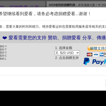
2020收到的捐赠列表
：非常感谢大家！🌹 2
贊助、捐贈愛看 分享、傳播愛看 ❤️
款, 合计$830. 扣除银行费用，净收$777.83
希望继续看到爱看，请务必考虑捐赠爱看...谢谢！
和维护【爱看】，我们需要投入大量的时间和
继续捐赠支持爱看。衷
新，需要大量的时间和精力。维持爱看运转也需要租用服务器等相关的支
支持
❤️ 愛看需要您的支持 贊助、捐贈愛看 分享、傳播愛
 $50 Y
1. 选择金额
「飛彈還在用A800」不敢用國產新晶片！？中國軍工「不甩禁令」狂掃輝
 $20 T
 $20 Y
200！？｜張炤和 (2026.06.02)
 $20 C
2. 点击捐赠支持
 $40 L