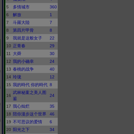
5
多情城市
360
6
解放
1
7
斗羅大陸
7
8
第四片甲骨
8
9
我就是这般女子
22
10
正青春
29
11
大舜
30
12
我的小确幸
24
13
春桃的战争
40
14
玲珑
12
15
我的時代 你的時代
8
武林秘案之美人图
16
24
鉴
17
我心灿烂
35
18
陪你漫步这个世界
46
19
不可思议的爱情
6
20
阳光之下
34