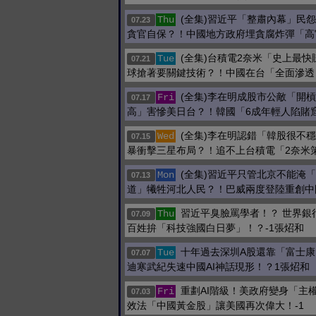
(全集)習近平「整肅內幕」民
Thu
07.23
貪官自保？！中國地方政府埋貪腐炸彈「高
(全集)台積電2奈米「史上最
Tue
07.21
球搶著要關鍵技術？！中國在台「全面滲透
(全集)李在明成股市公敵「開
Fri
07.17
高」害慘美日台？！韓國「6成年輕人陷賭
(全集)李在明認錯「韓股很不
Wed
07.15
暴衝擊三星布局？！追不上台積電「2奈米
(全集)習近平只管北京不能淹
Mon
07.13
道」犧牲河北人民？！巴威兩度登陸重創中
習近平臭臉罵學者！？ 世界銀
Thu
07.09
百姓拚「科技強國白日夢」！？-1張炤和
十年過去深圳A股還靠「富士康
Tue
07.07
迪寒武紀失速中國AI神話現形！？1張炤和
重劃AI階級！美政府變身「主權
Fri
07.03
效法「中國黃金股」讓美國再次偉大！-1