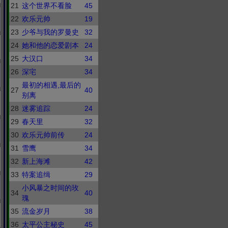
21
这个世界不看脸
45
22
欢乐元帅
19
23
少爷与我的罗曼史
32
24
她和他的恋爱剧本
24
25
大汉口
34
26
深宅
34
最初的相遇,最后的
27
40
别离
28
迷雾追踪
24
29
春天里
32
30
欢乐元帅前传
24
31
雪鹰
34
32
新上海滩
42
33
特案追缉
29
小风暴之时间的玫
34
40
瑰
35
流金岁月
38
36
太平公主秘史
45