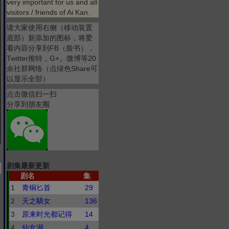
very important for us and all
visitors / friends of Ai Kan.
请大家使用右侧（移动装置
底部）新添加的图标，将爱
看内容分享到FB（脸书），
Twitter推特，G+。微博等20
余社群网络（点绿色Share可
以显示全部）
点击微信扫一扫
分享到朋友圈
剧集最新更新
剧名
集
1
青铜匕首
29
2
天之驕女
136
3
原来时光都记得
14
4
仙女湖
4