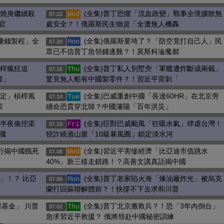
怨燒身繼續殺
(全集)普丁恐懼「流血政變」戰事全境擴散無
Wed
07.22
官
處安全？！俄羅斯民生物資「全遭無人機轟
快賺錢製程」全
(全集)俄羅斯要垮了？「防空竟打自己人」民
Mon
07.20
眾已不信普丁急領錢逃難？！莫斯科淪魔都
槓桿瘋狂追
(全集)普丁私人別墅旁「軍艦遭炸斷成兩截」
Thu
07.16
窟」
驚見無人船有中國製零件？！習近平背刺「
穩定」槓桿風
(全集)巴威重創中國「長達60HR」在北京旁
Tue
07.14
策
續命恐貫穿北韓？中國瀋陽「百年洪災」
「半夜偷挖渠
(全集)巨獸巴威颱風「狂吸水氣」肆虐台灣！
Fri
07.10
國
狡詐繞過山脈「10級暴風圈」鎖定淡水河
行揭中國餓死
(全集)習近平害慘經濟「比亞迪市值跳水
Wed
07.08
40%」新三樣走錯路！？高善文講真話揭中國
」！？ 比亞
(全集)普丁老家陷火海「煉油廠炸光」被烏克
Mon
07.06
蘭打回蘇聯解體前？！快撐不下去求和川普
基金」 川普
(全集)普丁北京搬救兵？！恐「3年內倒台」
Thu
07.02
急求習近平救援？ 俄將領赴中國秘密訓練