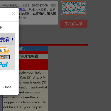
020年到目前为止，我们一共收到大约25笔捐
. 详细清单公布在
这里
，欢迎大家查看。更新
×
资源，
众人拾柴火焰高，如果可能，请大家
心感谢您的支持！
🌹
手机优先版
出。
看 ❤️
共有7段视频，
点击显示所有片段标题
点赞 爱看
We appreciate your help in:
(1) Like Ai Kan (2) Share Ai
Kan among your friends (3)
Close
Make a donation via PayPal
(4) Comment on shows
watched (5) Feedback /
suggestions to improve. Do
not hesitate, your help is