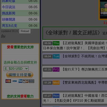
回家吃饭
08-05
今日说法
08-05
挑战新闻
08-06
頭條開講
08-06
1
周五8点党
08-06
Updated:16:21
《全球派對 / 麗文正經話》
近
💁ℹ
【正經龍鳳配】美國彈盡援絕
Thu
08.06
愛看
需要您的支持
日本保台無膽！抗中無望！、【亮劍台灣】
【全球派對】不統而統！台灣還
Tue
08.04
选择金额点击捐赠支持
【龍行天下】專訪陳佩琪三百
Fri
07.31
【豐富東南西北龍鳳配】半導
Wed
07.29
【正經龍鳳配】中國進場！西
Mon
您的支持
愛看
動力
07.27
光！、【亮點交鋒】EP210 黃仁勳挺開源