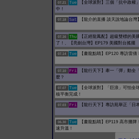
【全球派對】三個「抗中政權
Tue
07.21
中！
【龍介的直播 談天說地論台灣
Sat
07.18
【正經龍鳳配】超級雙標的美
Thu
07.16
了！、【亮劍台灣】EP179 美國對台搖擺
【畫龍點睛】EP120 專訪雷倩
Tue
07.14
【龍行天下】牽一「彈」動全
Fri
07.10
麼？
【全球派對】「巨浪」可怕全
Tue
07.07
核平衡完成！
【龍行天下】專訪苑舉正「日
Fri
07.03
【畫龍點睛】EP119 高市攤
Tue
06.30
速升溫！