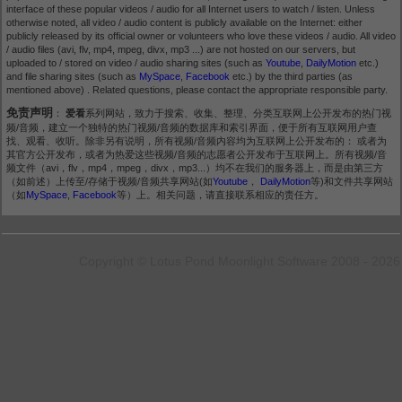
interface of these popular videos / audio for all Internet users to watch / listen. Unless
otherwise noted, all video / audio content is publicly available on the Internet: either
publicly released by its official owner or volunteers who love these videos / audio. All video
/ audio files (avi, flv, mp4, mpeg, divx, mp3 ...) are not hosted on our servers, but
uploaded to / stored on video / audio sharing sites (such as
Youtube
,
DailyMotion
etc.)
and file sharing sites (such as
MySpace
,
Facebook
etc.) by the third parties (as
mentioned above) . Related questions, please contact the appropriate responsible party.
免责声明
：
爱看
系列网站，致力于搜索、收集、整理、分类互联网上公开发布的热门视
频/音频，建立一个独特的热门视频/音频的数据库和索引界面，便于所有互联网用户查
找、观看、收听。除非另有说明，所有视频/音频内容均为互联网上公开发布的： 或者为
其官方公开发布，或者为热爱这些视频/音频的志愿者公开发布于互联网上。所有视频/音
频文件（avi，flv，mp4，mpeg，divx，mp3...）均不在我们的服务器上，而是由第三方
（如前述）上传至/存储于视频/音频共享网站(如
Youtube
，
DailyMotion
等)和文件共享网站
（如
MySpace
,
Facebook
等）上。相关问题，请直接联系相应的责任方。
Copyright © Lotus Pond Moonlight Software 2008 - 2026