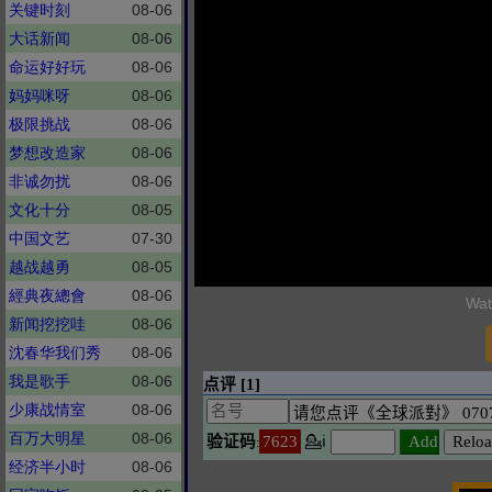
关键时刻
08-06
大话新闻
08-06
命运好好玩
08-06
妈妈咪呀
08-06
极限挑战
08-06
梦想改造家
08-06
非诚勿扰
08-06
文化十分
08-05
中国文艺
07-30
越战越勇
08-05
經典夜總會
08-06
Wat
新闻挖挖哇
08-06
沈春华我们秀
08-06
我是歌手
08-06
少康战情室
08-06
百万大明星
08-06
经济半小时
08-06