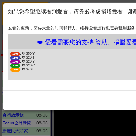
首页
简介
联系
❤️ 愛看需要您的支持 贊
如果您希望继续看到爱看，请务必考虑捐赠爱看...谢
新闻
综艺
剧集
: 💖 $50 Y
12/08
1. 选择金额
: 💖 $20 T
11/08
爱看的更新，需要大量的时间和精力。维持爱看运转也需要租用服务
捐贈幫助
: 💖 $20 Y
19/06
: 💖 $20 C
20/05
2. 点击捐赠
: 💖 $40 L
11/05
❤️ 愛看需要您的支持 贊助、捐贈愛看 分
手机优先版
: 💖 $50 Y
12/08
: 💖 $20 T
11/08
全球派對
: 💖 $20 Y
19/06
「巨浪
: 💖 $20 C
Latest updates
20/05
: 💖 $40 L
11/05
天赐的声音
08-06
11點熱吵店
08-06
環球大戰線
08-06
台灣最前線
08-06
完全娱乐
08-06
台灣啟示錄
08-06
Focus全球新聞
08-06
新庶民大頭家
08-06