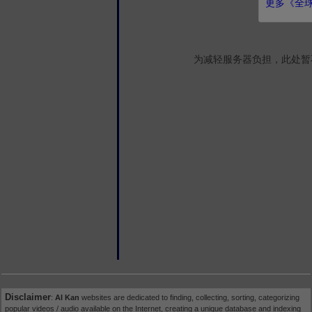
更多《全球
为减轻服务器负担，此处暂
Disclaimer
:
AI Kan
websites are dedicated to finding, collecting, sorting, categorizing
popular videos / audio available on the Internet, creating a unique database and indexing