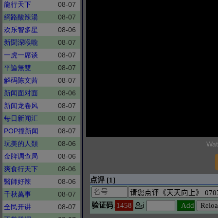
龍行天下
08-07
網路酸辣湯
08-07
欢乐智多星
08-06
新聞深喉嚨
08-07
一虎一席谈
08-07
平論無雙
08-07
解码陈文茜
08-07
新闻面对面
08-06
新闻龙卷风
08-07
每日新闻汇
08-07
POP撞新闻
08-07
玩美的人類
08-06
Wat
金牌调查局
08-06
爽食行天下
08-06
醫師好辣
08-06
千秋萬事
08-07
全民开讲
08-07