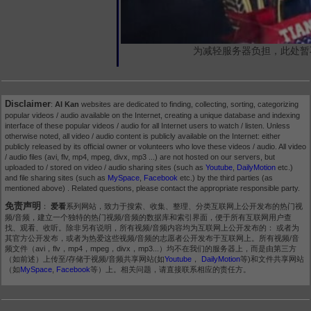
为减轻服务器负担，此处暂
Disclaimer
:
AI Kan
websites are dedicated to finding, collecting, sorting, categorizing
popular videos / audio available on the Internet, creating a unique database and indexing
interface of these popular videos / audio for all Internet users to watch / listen. Unless
otherwise noted, all video / audio content is publicly available on the Internet: either
publicly released by its official owner or volunteers who love these videos / audio. All video
/ audio files (avi, flv, mp4, mpeg, divx, mp3 ...) are not hosted on our servers, but
uploaded to / stored on video / audio sharing sites (such as
Youtube
,
DailyMotion
etc.)
and file sharing sites (such as
MySpace
,
Facebook
etc.) by the third parties (as
mentioned above) . Related questions, please contact the appropriate responsible party.
免责声明
：
爱看
系列网站，致力于搜索、收集、整理、分类互联网上公开发布的热门视
频/音频，建立一个独特的热门视频/音频的数据库和索引界面，便于所有互联网用户查
找、观看、收听。除非另有说明，所有视频/音频内容均为互联网上公开发布的： 或者为
其官方公开发布，或者为热爱这些视频/音频的志愿者公开发布于互联网上。所有视频/音
频文件（avi，flv，mp4，mpeg，divx，mp3...）均不在我们的服务器上，而是由第三方
（如前述）上传至/存储于视频/音频共享网站(如
Youtube
，
DailyMotion
等)和文件共享网站
（如
MySpace
,
Facebook
等）上。相关问题，请直接联系相应的责任方。