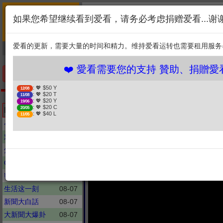
首页
简介
联系
❤️ 愛看需要您的支持 贊助
如果您希望继续看到爱看，请务必考虑捐赠爱看...谢
新闻
综艺
剧集
: 💖 $50 Y
12/08
1. 选择金额
: 💖 $20 T
11/08
爱看的更新，需要大量的时间和精力。维持爱看运转也需要租用服务
捐贈幫助
: 💖 $20 Y
19/06
: 💖 $20 C
20/05
2. 点击捐赠
: 💖 $40 L
11/05
❤️ 愛看需要您的支持 贊助、捐贈愛看 分享
手机优先版
: 💖 $50 Y
12/08
: 💖 $20 T
11/08
天天向上
: 💖 $20 Y
19/06
[CC]FULL《忙忙碌碌
: 💖 $20 C
Latest updates
20/05
: 💖 $40 L
11/05
档Crazy Tre
今日关注
08-06
对话
08-06
焦点访谈
08-06
CCTV新闻节目
08-06
密室大逃脱
08-07
生活这一刻
08-07
新聞大白話
08-07
大新聞大爆卦
08-07