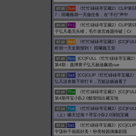
《忙忙碌碌寻宝藏2》CLIP第
Sun
07.26
7：田曦薇胡一天做任务，在“不行”声中
《忙忙碌碌寻宝藏2》CLIP第
Fri
07.24
子弘凡毫无头绪，毛巾迷宫难题待破｜Cr
《忙忙碌碌寻宝藏2》[CC]FULL
Wed
07.22
昕胡一天全新报到！ 田曦薇王安
[CC]FULL《忙忙碌碌寻宝藏
Mon
07.20
第4期：庞博黄子弘凡杨迪飙戏cue
[CC]CLIP《忙忙碌碌寻宝藏
Sat
07.18
弘凡沮丧脸下班打卡，万妮达杨迪看了
《忙忙碌碌寻宝藏2》[CC]FU
Thu
07.16
第4期寻宝小队2.0默契找出藏宝地
《忙忙碌碌寻宝藏2》[CC]FUL
Tue
07.14
（上）瞒天过海？寻宝小队2.0深陷宝藏
《忙忙碌碌寻宝藏2》[CC]CL
Sat
07.11
宇荡秋千画面好美！秒变校园偶像剧现