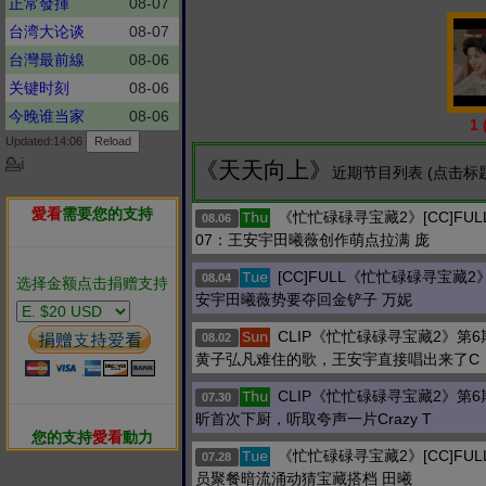
正常發揮
08-07
台湾大论谈
08-07
台灣最前線
08-06
关键时刻
08-06
今晚谁当家
08-06
1
Updated:14:06
💁ℹ
《天天向上》
近期节目列表 (点击标
愛看
需要您的支持
《忙忙碌碌寻宝藏2》[CC]FU
Thu
08.06
07：王安宇田曦薇创作萌点拉满 庞
[CC]FULL《忙忙碌碌寻宝藏2》
Tue
08.04
选择金额点击捐赠支持
安宇田曦薇势要夺回金铲子 万妮
CLIP《忙忙碌碌寻宝藏2》第
Sun
08.02
黄子弘凡难住的歌，王安宇直接唱出来了C
CLIP《忙忙碌碌寻宝藏2》第
Thu
07.30
昕首次下厨，听取夸声一片Crazy T
您的支持
愛看
動力
《忙忙碌碌寻宝藏2》[CC]FULL
Tue
07.28
员聚餐暗流涌动猜宝藏搭档 田曦