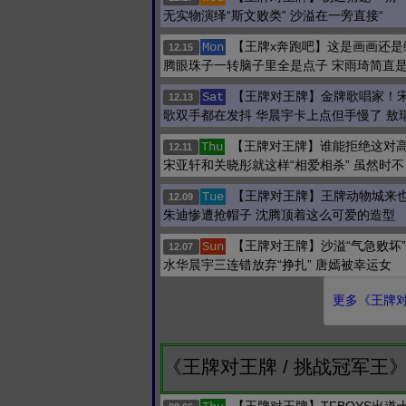
无实物演绎“斯文败类” 沙溢在一旁直接“
【王牌x奔跑吧】这是画画还是
Mon
12.15
腾眼珠子一转脑子里全是点子 宋雨琦简直
【王牌对王牌】金牌歌唱家！
Sat
12.13
歌双手都在发抖 华晨宇卡上点但手慢了 敖
【王牌对王牌】谁能拒绝这对
Thu
12.11
宋亚轩和关晓彤就这样“相爱相杀” 虽然时不
【王牌对王牌】王牌动物城来也
Tue
12.09
朱迪惨遭抢帽子 沈腾顶着这么可爱的造型
【王牌对王牌】沙溢“气急败坏
Sun
12.07
水华晨宇三连错放弃“挣扎” 唐嫣被幸运女
更多《王牌对王
《王牌对王牌 / 挑战冠军王