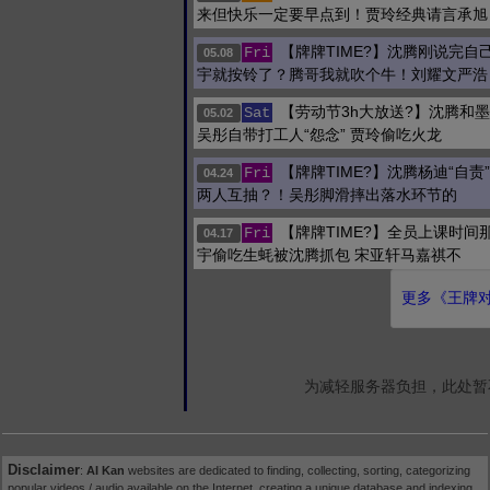
来但快乐一定要早点到！贾玲经典请言承旭
【牌牌TIME?】沈腾刚说完自
Fri
05.08
宇就按铃了？腾哥我就吹个牛！刘耀文严浩
【劳动节3h大放送?】沈腾和
Sat
05.02
吴彤自带打工人“怨念” 贾玲偷吃火龙
【牌牌TIME?】沈腾杨迪“自责
Fri
04.24
两人互抽？！吴彤脚滑摔出落水环节的
【牌牌TIME?】全员上课时间
Fri
04.17
宇偷吃生蚝被沈腾抓包 宋亚轩马嘉祺不
更多《王牌对王
为减轻服务器负担，此处暂
Disclaimer
:
AI Kan
websites are dedicated to finding, collecting, sorting, categorizing
popular videos / audio available on the Internet, creating a unique database and indexing