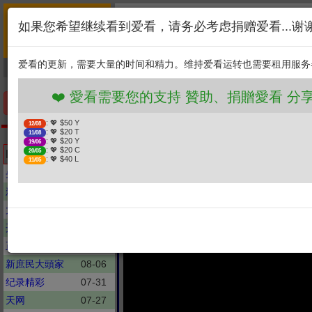
首页
简介
联系
❤️ 愛看需要您的支持 贊助、捐贈愛
如果您希望继续看到爱看，请务必考虑捐赠爱看...谢
新闻
综艺
剧集
: 💖 $50 Y
12/08
1. 选择金额
: 💖 $20 T
11/08
爱看的更新，需要大量的时间和精力。维持爱看运转也需要租用服务
捐贈幫助
: 💖 $20 Y
19/06
: 💖 $20 C
20/05
2. 点击捐赠
: 💖 $40 L
11/05
❤️ 愛看需要您的支持 贊助、捐贈愛看 分享、傳播愛
手机优先版
: 💖 $50 Y
12/08
: 💖 $20 T
11/08
王牌对王牌
: 💖 $20 Y
19/06
爆笑出招！当方言传
: 💖 $20 C
Latest updates
20/05
: 💖 $40 L
11/05
央视财经评论
08-06
新聞大白話
08-06
大新聞大爆卦
08-06
开讲啦
07-25
正常發揮
08-06
新庶民大頭家
08-06
纪录精彩
07-31
天网
07-27