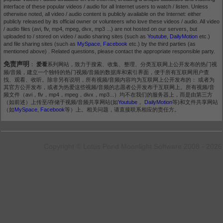
interface of these popular videos / audio for all Internet users to watch / listen. Unless
otherwise noted, all video / audio content is publicly available on the Internet: either
publicly released by its official owner or volunteers who love these videos / audio. All video
/ audio files (avi, flv, mp4, mpeg, divx, mp3 ...) are not hosted on our servers, but
uploaded to / stored on video / audio sharing sites (such as
Youtube
,
DailyMotion
etc.)
and file sharing sites (such as
MySpace
,
Facebook
etc.) by the third parties (as
mentioned above) . Related questions, please contact the appropriate responsible party.
免责声明
：
爱看
系列网站，致力于搜索、收集、整理、分类互联网上公开发布的热门视
频/音频，建立一个独特的热门视频/音频的数据库和索引界面，便于所有互联网用户查
找、观看、收听。除非另有说明，所有视频/音频内容均为互联网上公开发布的： 或者为
其官方公开发布，或者为热爱这些视频/音频的志愿者公开发布于互联网上。所有视频/音
频文件（avi，flv，mp4，mpeg，divx，mp3...）均不在我们的服务器上，而是由第三方
（如前述）上传至/存储于视频/音频共享网站(如
Youtube
，
DailyMotion
等)和文件共享网站
（如
MySpace
,
Facebook
等）上。相关问题，请直接联系相应的责任方。
Copyright © Lotus Pond Moonlight Software 2008 - 2026