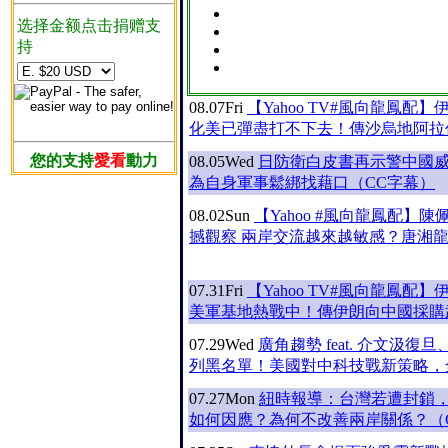
选择金额点击捐赠支
持
08.07
Fri
【Yahoo TV#風向龍鳳配
化美已彈盡打不下去！傳沙烏地阿拉
您的支持
愛看
動力
08.05
Wed
日防衛白皮書再示警中國
為自身軍事鬆綁找藉口（CC字幕）
08.02
Sun
【Yahoo #風向龍鳳配】
撼觀察 兩岸交流越來越敏感？唐湘
07.31
Fri
【Yahoo TV#風向龍鳳配
美軍基地熱戰中！傳伊朗向中國採購
07.29
Wed
廣角趨勢 feat. 介文汲復
列黑名單！美國對中科技戰新策略，
07.27
Mon
紐時報導：台灣若遭封鎖
如何因應？為何不改善兩岸關係？（