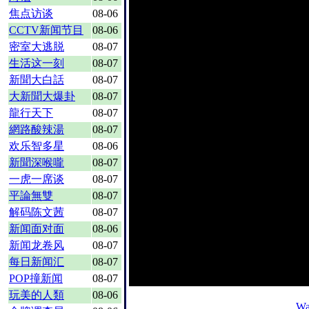
焦点访谈
08-06
CCTV新闻节目
08-06
密室大逃脱
08-07
生活这一刻
08-07
新聞大白話
08-07
大新聞大爆卦
08-07
龍行天下
08-07
網路酸辣湯
08-07
欢乐智多星
08-06
新聞深喉嚨
08-07
一虎一席谈
08-07
平論無雙
08-07
解码陈文茜
08-07
新闻面对面
08-06
新闻龙卷风
08-07
每日新闻汇
08-07
POP撞新闻
08-07
玩美的人類
08-06
Wa