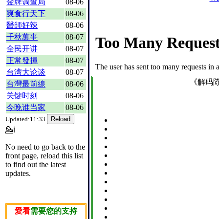
金牌调查局
08-06
爽食行天下
08-06
醫師好辣
08-06
千秋萬事
08-07
全民开讲
08-07
正常發揮
08-07
台湾大论谈
08-07
《解码
台灣最前線
08-06
关键时刻
08-06
今晚谁当家
08-06
Updated:11:33
💁ℹ
No need to go back to the
front page, reload this list
to find out the latest
updates.
愛看
需要您的支持