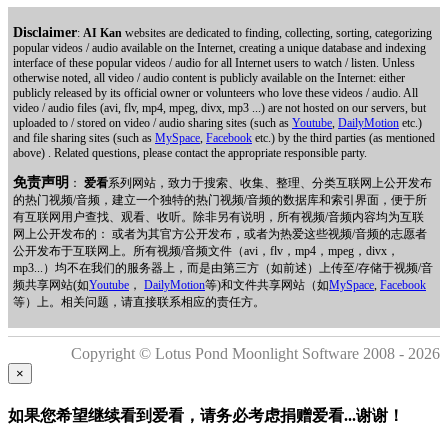
Disclaimer
:
AI Kan
websites are dedicated to finding, collecting, sorting, categorizing
popular videos / audio available on the Internet, creating a unique database and indexing
interface of these popular videos / audio for all Internet users to watch / listen. Unless
otherwise noted, all video / audio content is publicly available on the Internet: either
publicly released by its official owner or volunteers who love these videos / audio. All
video / audio files (avi, flv, mp4, mpeg, divx, mp3 ...) are not hosted on our servers, but
uploaded to / stored on video / audio sharing sites (such as
Youtube
,
DailyMotion
etc.)
and file sharing sites (such as
MySpace
,
Facebook
etc.) by the third parties (as mentioned
above) . Related questions, please contact the appropriate responsible party.
免责声明
：
爱看
系列网站，致力于搜索、收集、整理、分类互联网上公开发布
的热门视频/音频，建立一个独特的热门视频/音频的数据库和索引界面，便于所
有互联网用户查找、观看、收听。除非另有说明，所有视频/音频内容均为互联
网上公开发布的： 或者为其官方公开发布，或者为热爱这些视频/音频的志愿者
公开发布于互联网上。所有视频/音频文件（avi，flv，mp4，mpeg，divx，
mp3...）均不在我们的服务器上，而是由第三方（如前述）上传至/存储于视频/音
频共享网站(如
Youtube
，
DailyMotion
等)和文件共享网站（如
MySpace
,
Facebook
等）上。相关问题，请直接联系相应的责任方。
Copyright © Lotus Pond Moonlight Software 2008 - 2026
×
如果您希望继续看到爱看，请务必考虑捐赠爱看...谢谢！