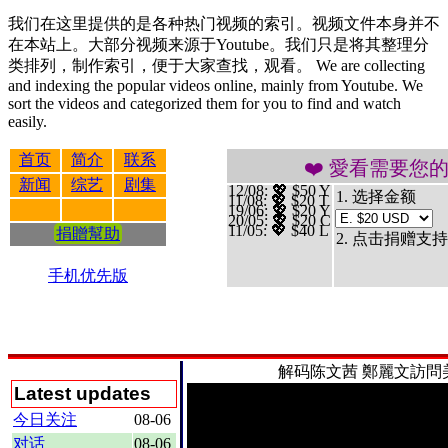
我们在这里提供的是各种热门视频的索引。视频文件本身并不
在本站上。大部分视频来源于Youtube。我们只是将其整理分
类排列，制作索引，便于大家查找，观看。 We are collecting
and indexing the popular videos online, mainly from Youtube. We
sort the videos and categorized them for you to find and watch
easily.
首页
简介
联系
❤️ 愛看需要您的支持 贊
新闻
综艺
剧集
12/08
: 💖 $50 Y
1. 选择金额
11/08
: 💖 $20 T
19/06
: 💖 $20 Y
20/05
: 💖 $20 C
11/05
: 💖 $40 L
捐贈幫助
2. 点击捐赠支持
手机优先版
解码陈文茜
鄭麗文訪問美
Latest updates
今日关注
08-06
对话
08-06