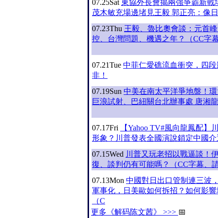
07.25
Sat
東協外長會揭兩強爭霸新戰
茂木敏充場邊堵見王毅 郭正亮：像
07.23
Thu
王毅、魯比奧會談：元首峰
控、台灣問題、機遇之年？（CC字
07.21
Tue
中菲仁愛礁流血衝突，四段
非！
07.19
Sun
中美在南太平洋爭地盤！環
巨浪試射、巴紐關台北辦事處 唐湘
07.17
Fri
【Yahoo TV#風向龍鳳配
形象？川普發表全國演說鎖定中國介
07.15
Wed
川普又玩老招以戰逼談！
復、談判仍有可能嗎？（CC字幕、
07.13
Mon
中國對日出口管制連三波
軍事化，日美歐如何拆招？如何影響
（C
更多《解码陈文茜》 >>>
📅