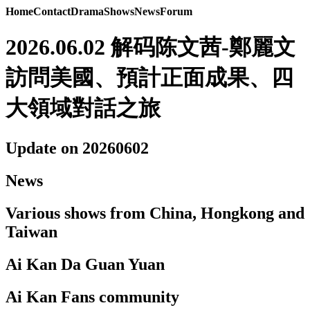
Home
Contact
Drama
Shows
News
Forum
2026.06.02 解码陈文茜-鄭麗文
訪問美國、預計正面成果、四
大領域對話之旅
Update on 20260602
News
Various shows from China, Hongkong and
Taiwan
Ai Kan Da Guan Yuan
Ai Kan Fans community