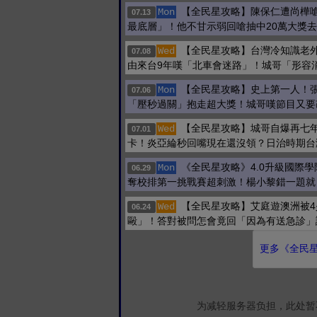
【全民星攻略】陳保仁遭尚樺
Mon
07.13
最底層」！他不甘示弱回嗆抽中20萬大獎
【全民星攻略】台灣冷知識老
Wed
07.08
由來台9年嘆「北車會迷路」！城哥「形容
【全民星攻略】史上第一人！
Mon
07.06
「壓秒過關」抱走超大獎！城哥嘆節目又要
【全民星攻略】城哥自爆再七
Wed
07.01
卡！炎亞綸秒回嘴現在還沒領？日治時期台
《全民星攻略》4.0升級國際
Mon
06.29
奪校排第一挑戰賽超刺激！楊小黎錯一題就
【全民星攻略】艾庭遊澳洲被4
Wed
06.24
毆」！答對被問怎會竟回「因為有送急診」
更多《全民星攻
为减轻服务器负担，此处暂