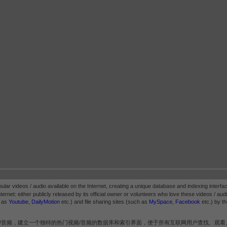
pular videos / audio available on the Internet, creating a unique database and indexing interfac
ternet: either publicly released by its official owner or volunteers who love these videos / audio.
h as
Youtube
,
DailyMotion
etc.) and file sharing sites (such as
MySpace
,
Facebook
etc.) by th
/音频，建立一个独特的热门视频/音频的数据库和索引界面，便于所有互联网用户查找、观看