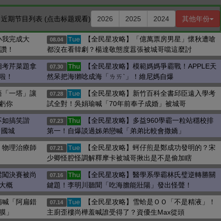
》
近期节目列表 (点击标题观看)
2026
2025
2024
其他年份
小我完成大
【全民星攻略】「億萬票房男星」懷秋遭嗆
Tue
08.04
4讚！
都沒在看韓劇？楊達敬態度囂張被城哥噹這麼討
相考芹菜題拿
【全民星攻略】模範媽媽爭霸戰！APPLE天
Thu
07.30
啦！
然呆把海獺唸成海「ㄌㄞˋ」！維尼媽自爆
語「一塔」讓
【全民星攻略】新竹百科全書邱臣遠入學考
Tue
07.28
虧你
試全對！吳娟瑜喊「70年前奉子成婚」被城哥
不如搞笑諧
【全民星攻略】多益960學霸一粒站穩校排
Thu
07.23
曾國城
第一！自爆談過姊弟戀喊「弟弟比較會撒嬌」
！物理治療師
【全民星攻略】蚵仔煎是鄭成功發明的？宋
Tue
07.21
少卿怪腔怪調解釋摩卡被城哥揪出是不是偷加瞎
鬆闖決賽被尚
【全民星攻略】醫學系學霸林氏璧逆轉勝關
Thu
07.16
大概
鍵題！李明川聽聞「吃海膽能壯陽」發出怪聲！
扁喊「阿扁錯
【全民星攻略】雪蛤是ＯＯ「不是精液」！
Tue
07.14
膜」
主廚歪樓尚樺羞喊誰受得了？資優生Max從頭