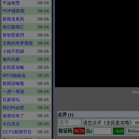
平論無雙
08-06
POP撞新闻
08-06
新闻龙卷风
08-06
每日新闻汇
08-06
黃智賢夜問
08-06
文茜的世界周报
08-06
小姐不熙娣
08-06
食尚玩家
08-05
全民星攻略
08-05
WTO姐妹会
08-05
新聞深喉嚨
08-05
一虎一席谈
08-06
Wat
百家讲坛
08-05
我们约会吧
08-06
谢谢你来了
08-05
今日关注
08-05
CCTV新闻节目
08-05