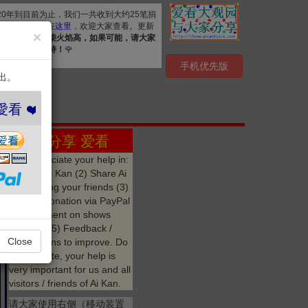
020年到目前为止，我们一共收到大约25笔捐
. 详细清单公布在
这里
，欢迎大家查看。更新
×
资源，
众人拾柴火焰高，如果可能，请大家
心感谢您的支持！
🌹
手机优先版
出。
播愛看 ❤️
分享 爱看
We appreciate your help in:
(1) Like Ai Kan (2) Share Ai
Kan among your friends (3)
Make a donation via PayPal
(4) Comment on shows
watched (5) Feedback /
Close
suggestions to improve. Do
not hesitate, your help is
very important for us and all
visitors / friends of Ai Kan.
请大家使用右侧（移动装置