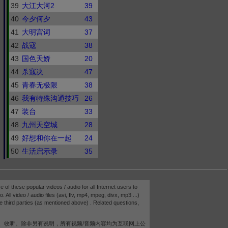
39
大江大河2
39
40
今夕何夕
43
41
大明宫词
37
42
战寇
38
43
国色天娇
20
44
杀寇决
47
45
青春无极限
38
46
我有特殊沟通技巧
26
47
装台
33
48
九州天空城
28
49
好想和你在一起
24
50
生活启示录
35
e of these popular videos / audio for all Internet users to
 All video / audio files (avi, flv, mp4, mpeg, divx, mp3 ...)
e third parties (as mentioned above) . Related questions,
、收听。除非另有说明，所有视频/音频内容均为互联网上公