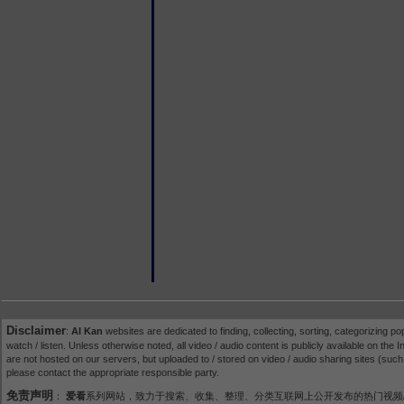
Disclaimer
:
AI Kan
websites are dedicated to finding, collecting, sorting, categorizing po
watch / listen. Unless otherwise noted, all video / audio content is publicly available on the In
are not hosted on our servers, but uploaded to / stored on video / audio sharing sites (suc
please contact the appropriate responsible party.
免责声明
：
爱看
系列网站，致力于搜索、收集、整理、分类互联网上公开发布的热门视频