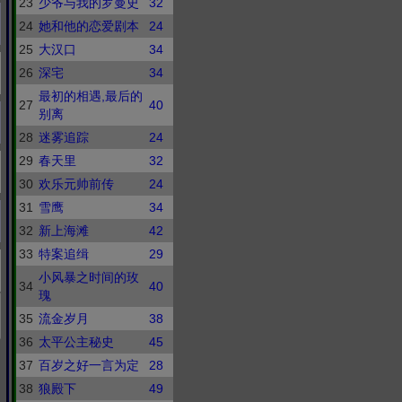
23
少爷与我的罗曼史
32
24
她和他的恋爱剧本
24
25
大汉口
34
26
深宅
34
最初的相遇,最后的
27
40
别离
28
迷雾追踪
24
29
春天里
32
30
欢乐元帅前传
24
31
雪鹰
34
32
新上海滩
42
33
特案追缉
29
小风暴之时间的玫
34
40
瑰
35
流金岁月
38
36
太平公主秘史
45
37
百岁之好一言为定
28
38
狼殿下
49