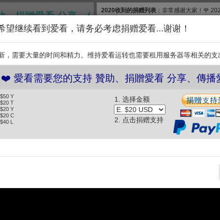
2020收到的捐赠列表
：非常感谢大家！🌹 2
 贊助、捐贈愛看 分享、傳播愛看 ❤️
款, 合计$830. 扣除银行费用，净收$777.83
希望继续看到爱看，请务必考虑捐赠爱看...谢谢！
和维护【爱看】，我们需要投入大量的时间和
继续捐赠支持爱看。衷
新，需要大量的时间和精力。维持爱看运转也需要租用服务器等相关的支
支持
❤️ 愛看需要您的支持 贊助、捐贈愛看 分享、傳
 $50 Y
1. 选择金额
娃車！城哥無情吐嘈清明節靈骨塔特價要買嗎？ 曾國城 JR紀言愷 美
 $20 T
 $20 Y
麼健康纖盈 EP1474 (2026.06.01)
 $20 C
2. 点击捐赠支持
 $40 L