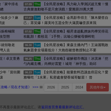
嗆「家中排名
【全民星攻略】馬力歐入學測試超亢奮！懂
Thu
07.09
去總
古典樂激動嗆不是只會演戲！愛雅跟20萬大獎
外知多少？麻
【全民星攻略】金馬影帝得主「陳木榮答自
Tue
07.07
消波
己」眾笑爆！羅美玲五題全對大滿貫嚇歪原來我
張振榕極限
【全民星攻略】楊昇達趁亂撩妹尚樺笑得花
Thu
07.02
改型態
枝亂顫！蔡校花「1手勢」比喻公獅被母獅榨乾
年就領敬老
【全民星攻略】東森主播內鬥！王淑麗戰敗
Tue
06.30
灣人去
氣象題拿全場最低分！大抱怨被曾教授制止不要
學院！卓文萱勇
【全民星攻略】破解都市傳說！冰淇淋「挖
Thu
06.25
勺內藏玄機」尚樺好震驚！城哥「神手指」助邱
少年「當街圍
【全民星攻略】能量飲料恐讓血癌惡化？愛
Tue
06.23
讓
雅曝吃「1水果」私密處會變香城哥皺眉！ 曾
略 / 現在才知道》 >>>
📅
2026
2025
2024
其他年份
不再显示最新评论总汇。请
返回首页查看最新评论总汇。