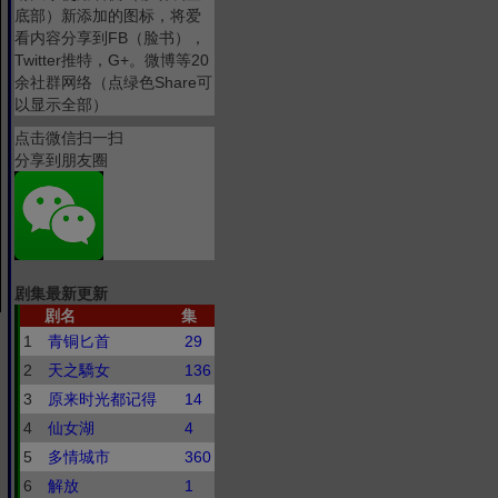
底部）新添加的图标，将爱
看内容分享到FB（脸书），
Twitter推特，G+。微博等20
余社群网络（点绿色Share可
以显示全部）
点击微信扫一扫
分享到朋友圈
剧集最新更新
剧名
集
1
青铜匕首
29
2
天之驕女
136
3
原来时光都记得
14
4
仙女湖
4
5
多情城市
360
6
解放
1