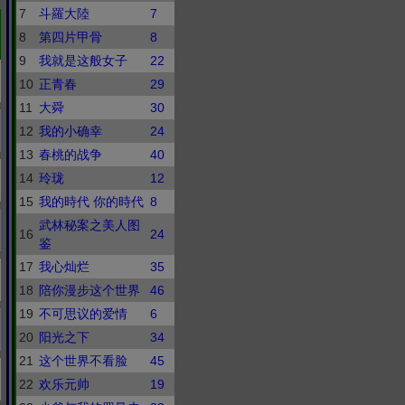
7
斗羅大陸
7
8
第四片甲骨
8
9
我就是这般女子
22
10
正青春
29
11
大舜
30
12
我的小确幸
24
13
春桃的战争
40
14
玲珑
12
15
我的時代 你的時代
8
武林秘案之美人图
16
24
鉴
17
我心灿烂
35
18
陪你漫步这个世界
46
19
不可思议的爱情
6
20
阳光之下
34
21
这个世界不看脸
45
22
欢乐元帅
19