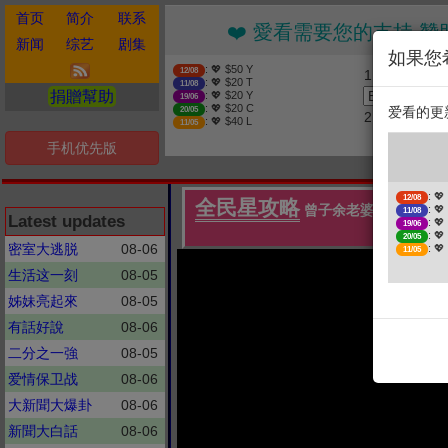
首页
简介
联系
❤️ 愛看需要您的支持
新闻
综艺
剧集
如果您
: 💖 $50 Y
12/08
1. 选择金额
: 💖 $20 T
11/08
捐贈幫助
: 💖 $20 Y
19/06
: 💖 $20 C
爱看的更
20/05
2. 点击捐赠
: 💖 $40 L
11/05
手机优先版
: 💖
12/08
全民星攻略
曾子余老婆沒懷孕先買娃
: 💖
11/08
Latest updates
: 💖
19/06
食旅遊家要怎
: 💖
20/05
密室大逃脱
08-06
: 💖
11/05
生活这一刻
08-05
姊妹亮起來
08-05
有話好說
08-06
二分之一強
08-05
爱情保卫战
08-06
大新聞大爆卦
08-06
新聞大白話
08-06