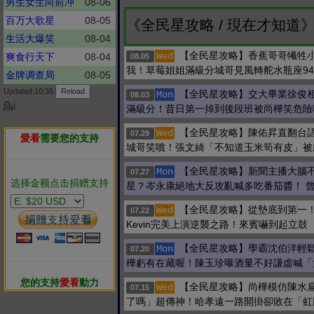
男生女生向前冲
08-06
百万大歌星
08-05
《全民星攻略 / 現在才知道
生活大爆笑
08-04
【全民星攻略】香蕉哥哥犧牲
Wed
爽食行天下
08-04
08.05
我！草莓姐姐滿級分城哥見風轉舵水瓶座9
金牌调查局
08-05
Updated:10:35
【全民星攻略】交大畢業徐俊
Mon
08.03
💁ℹ
滿級分！昔日第一掉到後段班被尚樺笑危險
【全民星攻略】陳佑昇直翻台
Wed
07.29
愛看
需要您的支持
城哥笑噴！張文綺「不知道玉米筍有皮」被
【全民星攻略】新聞主播大腦
Mon
07.27
选择金额点击捐赠支持
星？岑永康絕地大反攻亂喊多吃番茄醬！ 
【全民星攻略】從墊底到第一
Wed
07.22
Kevin完美上演逆襲之路！來賓嚇到起立鼓
【全民星攻略】學霸沈伯洋輕
Mon
07.20
樺虧有在藏喔！陳玉珍曝酒量不好謙虛喊「
您的支持
愛看
動力
【全民星攻略】尚樺模仿陳水
Wed
07.15
了嗎」超傳神！哈孝遠一路開掛卻敗在「虹