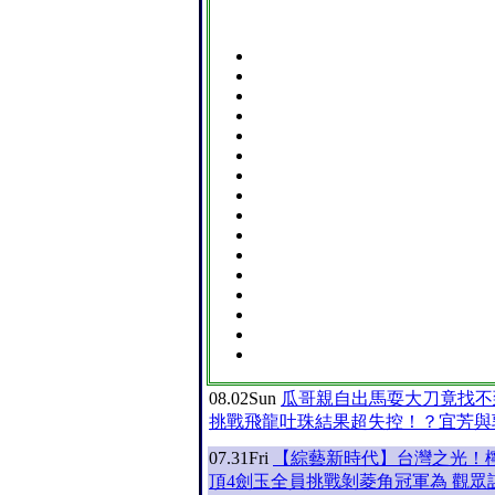
08.02
Sun
瓜哥親自出馬耍大刀竟找不
挑戰飛龍吐珠結果超失控！？宜芳與
07.31
Fri
【綜藝新時代】台灣之光！
頂4劍玉全員挑戰剝菱角冠軍為 觀眾