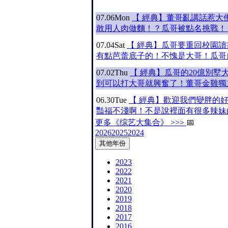
07.06
Mon
【 經典】董哥亂講話惹大
敢用人肉做麵！？瓜哥被點名挑戰！
07.04
Sat
【 經典】瓜哥要重回校園
有點芭蕾底子的！不愧是大哥！瓜哥
07.02
Thu
【 經典】瓜哥的20億別墅
到可以打大哥就興奮了！董哥金雞獨
06.30
Tue
【 經典】歡迎我們變胖的
豔福不淺啊！不是說裡面有很多辣妹
更多《综艺大集合》 >>>
📅
2026
2025
2024
其他年份
2023
2022
2021
2020
2019
2018
2017
2016