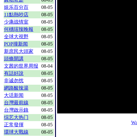
娱乐百分百
08-05
11點熱吵店
08-05
少康战情室
08-05
何橞瑢辣晚報
08-05
全球大視野
08-05
POP撞新闻
08-05
新庶民大頭家
08-05
頭條開講
08-05
文茜的世界周报
08-04
有話好說
08-05
非诚勿扰
08-05
網路酸辣湯
08-05
大话新闻
08-05
台灣最前線
08-05
台灣啟示錄
08-05
综艺大热门
08-05
Wa
正常發揮
08-05
環球大戰線
08-05