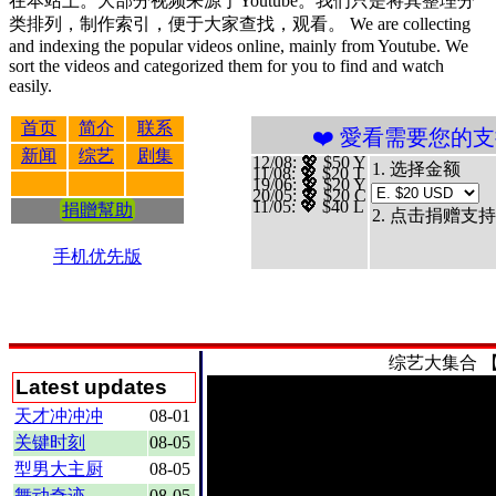
在本站上。大部分视频来源于Youtube。我们只是将其整理分
类排列，制作索引，便于大家查找，观看。 We are collecting
and indexing the popular videos online, mainly from Youtube. We
sort the videos and categorized them for you to find and watch
easily.
首页
简介
联系
❤️ 愛看需要您的支持 贊助、捐
新闻
综艺
剧集
12/08
: 💖 $50 Y
1. 选择金额
11/08
: 💖 $20 T
19/06
: 💖 $20 Y
20/05
: 💖 $20 C
11/05
: 💖 $40 L
捐贈幫助
2. 点击捐赠支持
手机优先版
综艺大集合
【
Latest updates
天才冲冲冲
08-01
关键时刻
08-05
型男大主厨
08-05
舞动奇迹
08-05