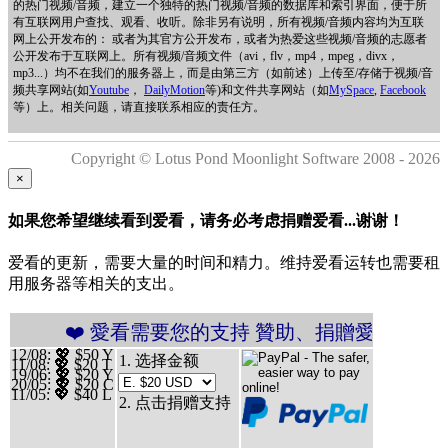
的热门视频/音频，建立一个独特的热门视频/音频的数据库和索引界面，便于所
有互联网用户查找、观看、收听。除非另有说明，所有视频/音频内容均为互联
网上公开发布的： 或者为其官方公开发布，或者为热爱这些视频/音频的志愿者
公开发布于互联网上。所有视频/音频文件（avi，flv，mp4，mpeg，divx，
mp3...）均不在我们的服务器上，而是由第三方（如前述）上传至/存储于视频/音
频共享网站(如
Youtube
，
DailyMotion
等)和文件共享网站（如
MySpace
,
Facebook
等）上。相关问题，请直接联系相应的责任方。
Copyright © Lotus Pond Moonlight Software 2008 - 2026
×
如果您希望继续看到爱看，请务必考虑捐赠爱看...谢谢！
爱看的更新，需要大量的时间和精力。维持爱看运转也需要租
用服务器等相关的支出。
 愛看需要您的支持 贊助、捐贈愛看 分享、傳播愛看 ❤
12/08
: 💖 $50 Y
1. 选择金额
11/08
: 💖 $20 T
19/06
: 💖 $20 Y
20/05
: 💖 $20 C
11/05
: 💖 $40 L
2. 点击捐赠支持