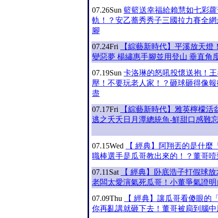
07.26
Sun
籃籃送幸福給賴慧如七彩蘿
軌！？安乙蕎秀秀子三國拉力賽全網
腳
07.24
Fri
【綜藝新時代】平溪放天燈
變惡夢 楊繡惠手腳並用登山 垂直角
07.19
Sun
卡洛琳的怒吼投懷送抱！王
壓！不要玩老人家！？砸球砸得像報
盡
07.17
Fri
【綜藝新時代】雅英檸檬活
逃之夭夭日月潭總統魚-鮮甜口感難
07.15
Wed
【 經典】阿翔丟的是什麼
職棒選手是瓜哥教出來的！？董哥噎
07.11
Sat
【 經典】卧底浩子打假球放
老闆太愛演氣死瓜哥！小董爭氣證明
07.09
Thu
【 經典】讓瓜哥看傻眼的
你再亂講就砸下去！董哥被扃到腦中