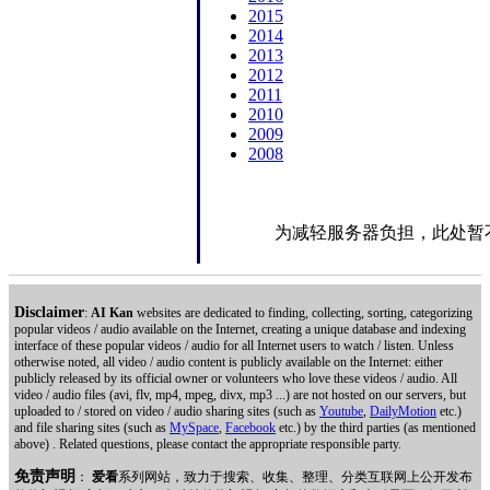
2015
2014
2013
2012
2011
2010
2009
2008
为减轻服务器负担，此处暂
Disclaimer
:
AI Kan
websites are dedicated to finding, collecting, sorting, categorizing
popular videos / audio available on the Internet, creating a unique database and indexing
interface of these popular videos / audio for all Internet users to watch / listen. Unless
otherwise noted, all video / audio content is publicly available on the Internet: either
publicly released by its official owner or volunteers who love these videos / audio. All
video / audio files (avi, flv, mp4, mpeg, divx, mp3 ...) are not hosted on our servers, but
uploaded to / stored on video / audio sharing sites (such as
Youtube
,
DailyMotion
etc.)
and file sharing sites (such as
MySpace
,
Facebook
etc.) by the third parties (as mentioned
above) . Related questions, please contact the appropriate responsible party.
免责声明
：
爱看
系列网站，致力于搜索、收集、整理、分类互联网上公开发布