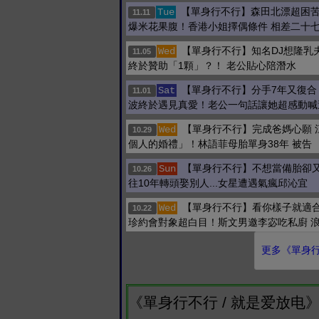
【單身行不行】森田北漂超困苦
Tue
11.11
爆米花果腹！香港小姐擇偶條件 相差二十
【單身行不行】知名DJ想隆乳
Wed
11.05
終於贊助「1顆」？！ 老公貼心陪潛水
【單身行不行】分手7年又復合
Sat
11.01
波終於遇見真愛！老公一句話讓她超感動喊
【單身行不行】完成爸媽心願 
Wed
10.29
個人的婚禮」！林語菲母胎單身38年 被告
【單身行不行】不想當備胎卻
Sun
10.26
往10年轉頭娶別人...女星遭遇氣瘋邱沁宜
【單身行不行】看你樣子就適合
Wed
10.22
珍約會對象超白目！斯文男邀李宓吃私廚 
更多《單身行不
《單身行不行 / 就是爱放电