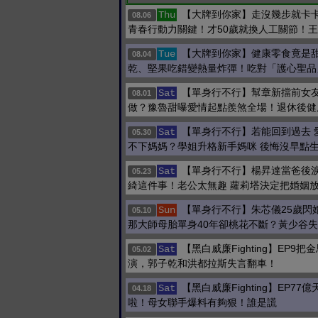
【大牌到你家】走沒幾步就卡
Thu
08.06
青春行動力關鍵！才50歲就換人工關節！
【大牌到你家】健康零食竟是
Tue
08.04
乾、堅果吃錯變熱量炸彈！吃對「護心聖品
【單身行不行】幫章新擋前女
Sat
08.01
做？豫魯甜曝愛情起點羨煞全場！退休後健
【單身行不行】若能回到過去 
Sat
05.30
不下媽媽？學姐升格新手媽咪 後悔沒早點
【單身行不行】楊昇達當爸後淚
Sat
05.23
綺這件事！老公太無趣 蘿莉塔決定把婚姻
【單身行不行】朱芯儀25歲閃
Sun
05.10
那大師母胎單身40年卻桃花不斷？黃少谷失
【黑白威廉Fighting】EP9
Sat
05.02
演，郭子乾和洪都拉斯失言翻車！
【黑白威廉Fighting】EP77
Sat
04.18
啦！母女聯手爆料有夠狠！誰是謊