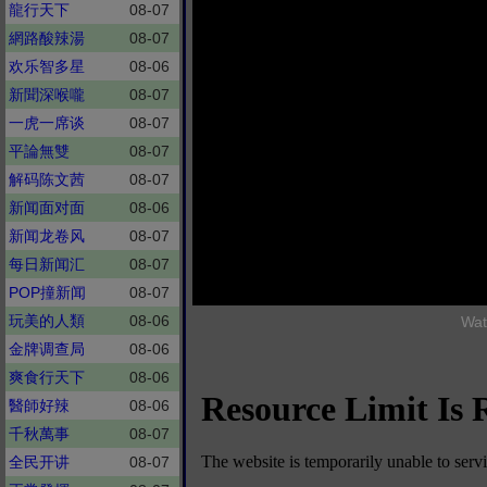
龍行天下
08-07
網路酸辣湯
08-07
欢乐智多星
08-06
新聞深喉嚨
08-07
一虎一席谈
08-07
平論無雙
08-07
解码陈文茜
08-07
新闻面对面
08-06
新闻龙卷风
08-07
每日新闻汇
08-07
POP撞新闻
08-07
玩美的人類
08-06
Wat
金牌调查局
08-06
爽食行天下
08-06
醫師好辣
08-06
千秋萬事
08-07
全民开讲
08-07