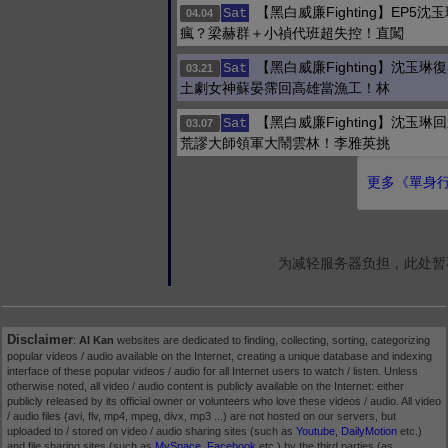
【黑白威廉Fighting】EP5
Sat
04.04
瘋？梁赫群＋小禎代班超失控！直闖
【黑白威廉Fighting】沈玉琳
Sat
03.21
土劇女神蘇晏霈回高雄當漁工！林
【黑白威廉Fighting】沈玉琳
Sat
03.07
荒謬大師領軍大鬧雲林！李雅英挑
更多《單身行不
为减轻服务器负担，此处暂
Disclaimer
:
AI Kan
websites are dedicated to finding, collecting, sorting, categorizing
popular videos / audio available on the Internet, creating a unique database and indexing
interface of these popular videos / audio for all Internet users to watch / listen. Unless
otherwise noted, all video / audio content is publicly available on the Internet: either
publicly released by its official owner or volunteers who love these videos / audio. All video
/ audio files (avi, flv, mp4, mpeg, divx, mp3 ...) are not hosted on our servers, but
uploaded to / stored on video / audio sharing sites (such as
Youtube
,
DailyMotion
etc.)
and file sharing sites (such as
MySpace
,
Facebook
etc.) by the third parties (as