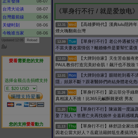
正常發揮
08-07
台湾大论谈
08-07
《單身行不行 / 就是爱放电
台灣最前線
08-06
【高雄夢時代】漢典lulu陪跨年 
Wed
关键时刻
08-06
12.31
煙火嗨翻南台灣
今晚谁当家
08-06
Updated:12:05
【單身行不行】老公外遇被兒
Tue
12.09
💁ℹ
不當夫妻改當情侶？離婚條件是要幫忙還債
【大牌到你家】天生苦命臉有
Wed
12.03
愛看
需要您的支持
PAUL教你打造完美好命肌！飆汗也不脫妝
【大牌到你家】眼睛乾到看不
Mon
12.01
选择金额点击捐赠支持
隱」頻尿不斷？跟著醫師們終結身體老化危
【單身行不行】梁云菲分手綠島
Wed
11.26
真相讓人不捨！比365元鹹酥雞更瞎 男友
【單身行不行】陳淑麗一度論及
Thu
11.20
娶了別人？答應亡夫再找個伴 全嘉莉感嘆
您的支持
愛看
動力
【單身行不行】林舒語全家出國
Thu
11.13
因老公當大好人？岳庭法籍帥尪生產搞消失