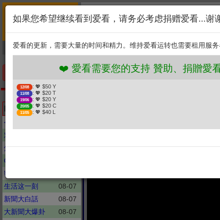
首页
简介
联系
❤️ 愛看需要您的支持 贊助、
如果您希望继续看到爱看，请务必考虑捐赠爱看...谢
新闻
综艺
剧集
: 💖 $50 Y
12/08
1. 选择金额
: 💖 $20 T
11/08
爱看的更新，需要大量的时间和精力。维持爱看运转也需要租用服务
捐贈幫助
: 💖 $20 Y
19/06
: 💖 $20 C
20/05
2. 点击捐赠
: 💖 $40 L
11/05
❤️ 愛看需要您的支持 贊助、捐贈愛看 分享、
手机优先版
: 💖 $50 Y
12/08
: 💖 $20 T
11/08
單身行不行
: 💖 $20 Y
19/06
罹乳癌被公公嗆造孽！
: 💖 $20 C
Latest updates
20/05
: 💖 $40 L
11/05
落跑！（賴於廷
今日关注
08-06
对话
08-06
焦点访谈
08-06
CCTV新闻节目
08-06
密室大逃脱
08-07
生活这一刻
08-07
新聞大白話
08-07
大新聞大爆卦
08-07